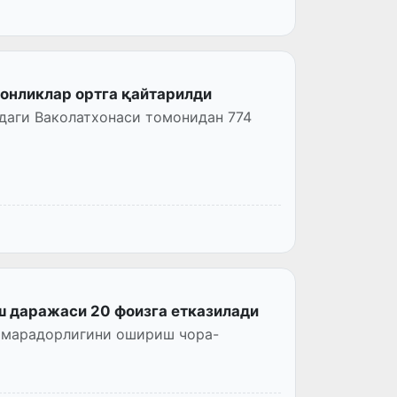
тонликлар ортга қайтарилди
даги Ваколатхонаси томонидан 774
ш даражаси 20 фоизга етказилади
амарадорлигини ошириш чора-