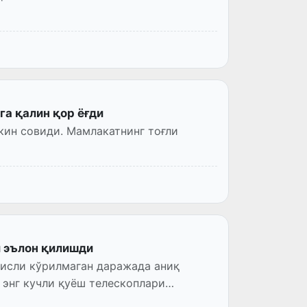
га қалин қор ёғди
кин совиди. Мамлакатнинг тоғли
и эълон қилишди
исли кўрилмаган даражада аниқ
 энг кучли қуёш телескоплари