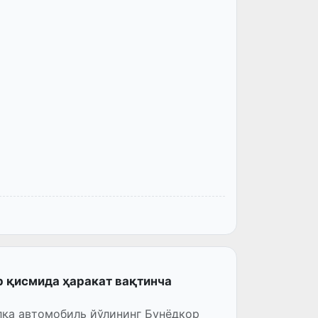
р қисмида ҳаракат вақтинча
лқа автомобиль йўлининг Бунёдкор