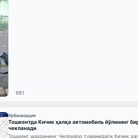
681
Урбанизация
Тошкентда Кичик ҳалқа автомобиль йўлининг би
чекланади
Тошкент шаҳрининг Чилонзор туманидаги Кичик ҳа