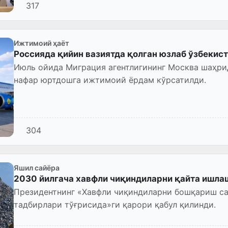
317
Ижтимоий ҳаёт
Россияда қийин вазиятда қолган юзлаб ўзбекис
Июль ойида Миграция агентлигининг Москва шаҳри
нафар юртдошга ижтимоий ёрдам кўрсатилди.
304
Яшил сайёра
2030 йилгача хавфли чиқиндиларни қайта ишла
Президентнинг «Хавфли чиқиндиларни бошқариш с
тадбирлари тўғрисида»ги қарори қабул қилинди.