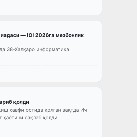
иадаси — IOI 2026га мезбонлик
ида 38-Халқаро информатика
ариб қолди
иш хавфи остида қолган вақтда Ич
 ҳаётини сақлаб қолди.