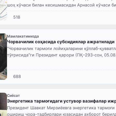
шоҳ кўчаси билан кесишмасидан Арнасой кўчаси б
қурилиш-монтаж ишлари...
518
Мамлакатимизда
Чорвачилик соҳасида субсидиялар ажратилади
“Чорвачилик тармоғи лойиҳаларини қўллаб-қувват
тўғрисида”ги Президент қарори (ПҚ–293-сон, 05.08.
688
Сиёсат
Энергетика тармоғидаги устувор вазифалар иж
Президент Шавкат Мирзиёевга энергетика тармоғи 
ошириш чора-тадбирлари юзасидан ахборот берилд