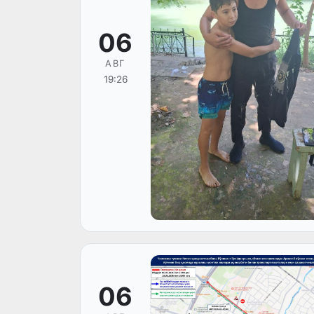
06
АВГ
19:26
06