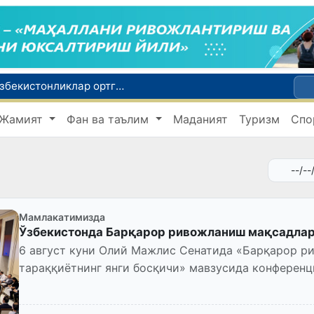
Россияда қийин вазиятда қолган юзлаб ўзбекистонликлар ортга қайтарилди
2030 йилгача хавфли чиқиндиларни қайта ишлаш даражаси 20 фоизга етказилади
Жамият
Фан ва таълим
Маданият
Туризм
Спо
Ўзбекистон илк бор Халқаро информатика олимпиадаси — IOI 2026га мезбонлик қилади
ни қутқариб қолди
Ўзбекистонда Барқарор ривожланиш мақсадлари ойлигига старт берилди
Мамлакатимизда
Ўзбекистонда Барқарор ривожланиш мақсадлари
6 август куни Олий Мажлис Сенатида «Барқарор р
тараққиётнинг янги босқичи» мавзусида конферен
мақсадлари (БРМ) ойлигиг...