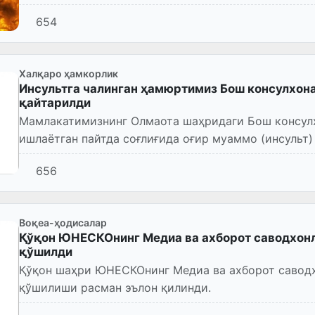
654
Халқаро ҳамкорлик
Инсультга чалинган ҳамюртимиз Бош консулхон
қайтарилди
Мамлакатимизнинг Олмаота шаҳридаги Бош консул
ишлаётган пайтда соғлиғида оғир муаммо (инсульт)
ватанимизга қайтарилди.
656
Воқеа-ҳодисалар
Қўқон ЮНЕСКОнинг Медиа ва ахборот саводхонл
қўшилди
Қўқон шаҳри ЮНЕСКОнинг Медиа ва ахборот саводх
қўшилиши расман эълон қилинди.