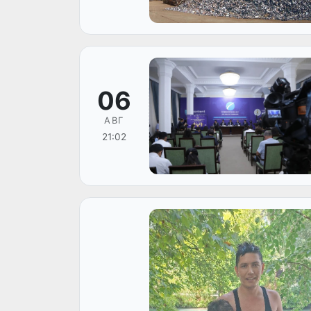
06
АВГ
21:02