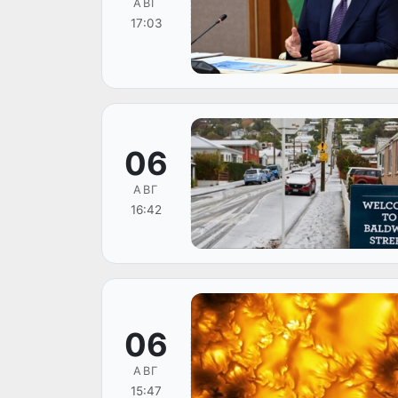
АВГ
17:03
06
АВГ
16:42
06
АВГ
15:47