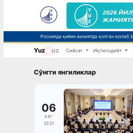
Yuz
uz
Сиёсат
Иқтисодиёт
Тошкентда ППХ инспектори 13 ёшли бола
Сўнгги янгиликлар
06
АВГ
22:21