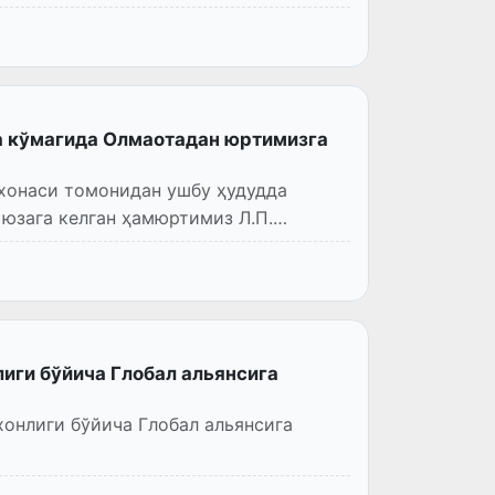
а кўмагида Олмаотадан юртимизга
хонаси томонидан ушбу ҳудудда
 юзага келган ҳамюртимиз Л.П.
иги бўйича Глобал альянсига
онлиги бўйича Глобал альянсига