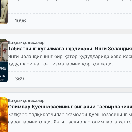
1096
Воқеа-ҳодисалар
Табиатнинг кутилмаган ҳодисаси: Янги Зеландия
Янги Зеландиянинг бир қатор ҳудудларида ҳаво кес
ҳудудлари ва тоғ тизмаларини қор қоплади.
369
Воқеа-ҳодисалар
Олимлар Қуёш юзасининг энг аниқ тасвирларин
Халқаро тадқиқотчилар жамоаси Қуёш юзасининг м
суратларини олди. Янги тасвирлар олимларга ҳатто
томонидан ҳам кузатилмаган...