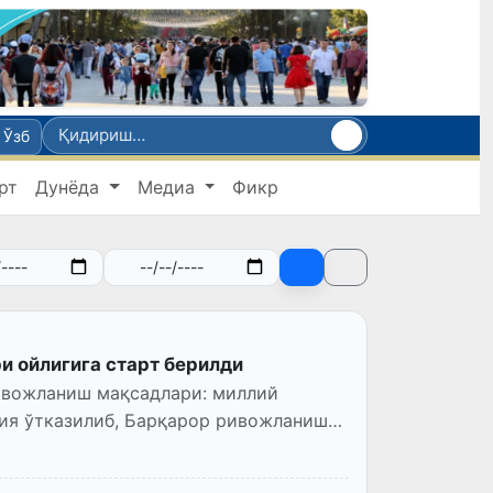
Ўзб
рт
Дунёда
Медиа
Фикр
 ойлигига старт берилди
ивожланиш мақсадлари: миллий
ция ўтказилиб, Барқарор ривожланиш