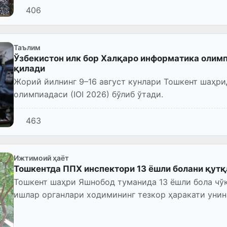
406
Таълим
Ўзбекистон илк бор Халқаро информатика олимп
қилади
Жорий йилнинг 9–16 август кунлари Тошкент шаҳр
олимпиадаси (IOI 2026) бўлиб ўтади.
463
Ижтимоий ҳаёт
Тошкентда ППХ инспектори 13 ёшли болани қутқ
Тошкент шаҳри Яшнобод туманида 13 ёшли бола чўк
ишлар органлари ходимининг тезкор ҳаракати унинг