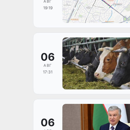
АВГ
19:19
06
АВГ
17:31
06