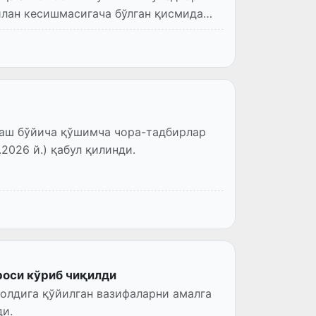
илан кесишмасигача бўлган қисмида
лаш бўйича қўшимча чора-тадбирлар
2026 й.) қабул қилинди.
роси кўриб чиқилди
олдига қўйилган вазифаларни амалга
и.