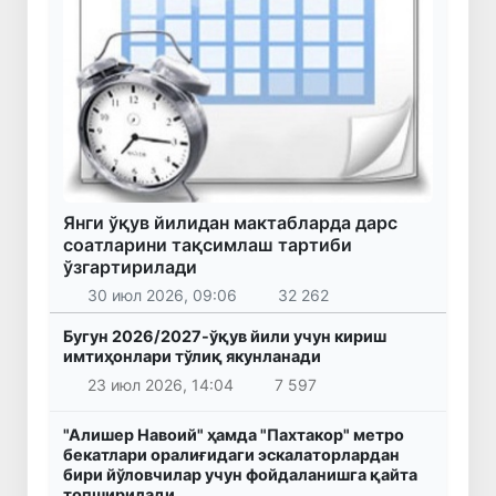
Янги ўқув йилидан мактабларда дарс
соатларини тақсимлаш тартиби
ўзгартирилади
30 июл 2026, 09:06
32 262
Бугун 2026/2027-ўқув йили учун кириш
имтиҳонлари тўлиқ якунланади
23 июл 2026, 14:04
7 597
"Алишер Навоий" ҳамда "Пахтакор" метро
бекатлари оралиғидаги эскалаторлардан
бири йўловчилар учун фойдаланишга қайта
топширилади