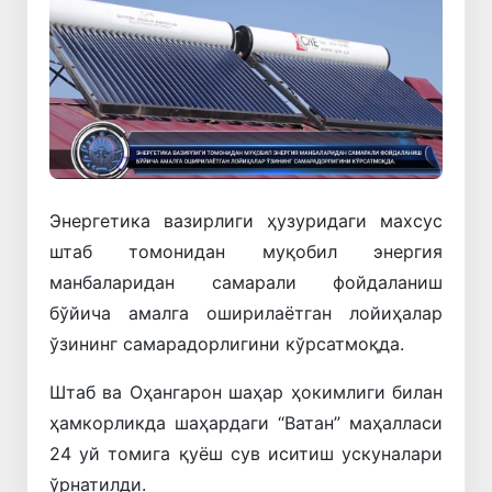
Энергетика вазирлиги ҳузуридаги махсус
штаб томонидан муқобил энергия
манбаларидан самарали фойдаланиш
бўйича амалга оширилаётган лойиҳалар
ўзининг самарадорлигини кўрсатмоқда.
Штаб ва Оҳангарон шаҳар ҳокимлиги билан
ҳамкорликда шаҳардаги “Ватан” маҳалласи
24 уй томига қуёш сув иситиш ускуналари
ўрнатилди.