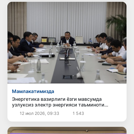
Мамлакатимизда
Энергетика вазирлиги ёзги мавсумда
узлуксиз электр энергияси таъминоти
бўйича чораларни кучайтирмоқда
12 июл 2026, 09:33
1 543