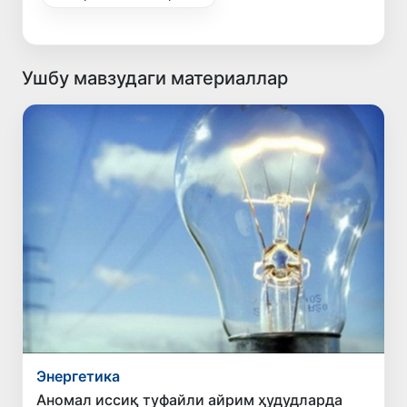
Ушбу мавзудаги материаллар
Энергетика
Аномал иссиқ туфайли айрим ҳудудларда