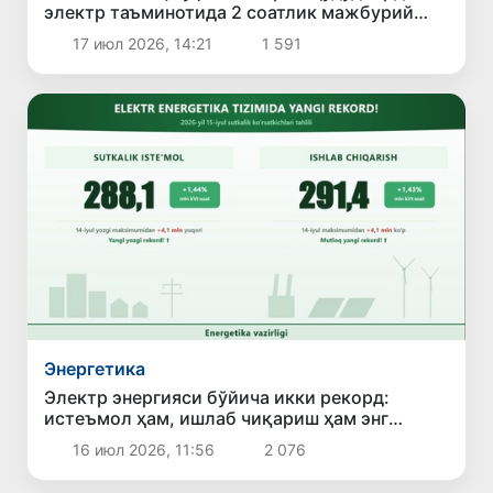
электр таъминотида 2 соатлик мажбурий
чеклов жорий этилди
17 июл 2026, 14:21
1 591
Энергетика
Электр энергияси бўйича икки рекорд:
истеъмол ҳам, ишлаб чиқариш ҳам энг
юқори кўрсаткичга чиқди
16 июл 2026, 11:56
2 076