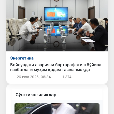
Энергетика
Бойсундаги аварияни бартараф этиш бўйича
навбатдаги муҳим қадам ташланмоқда
26 июл 2026, 08:34
1 374
Сўнгги янгиликлар