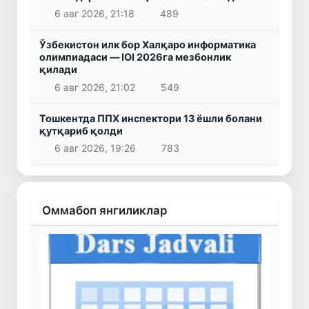
6 авг 2026, 21:18
489
Ўзбекистон илк бор Халқаро информатика
олимпиадаси — IOI 2026га мезбонлик
қилади
6 авг 2026, 21:02
549
Тошкентда ППХ инспектори 13 ёшли болани
қутқариб қолди
6 авг 2026, 19:26
783
Оммабоп янгиликлар