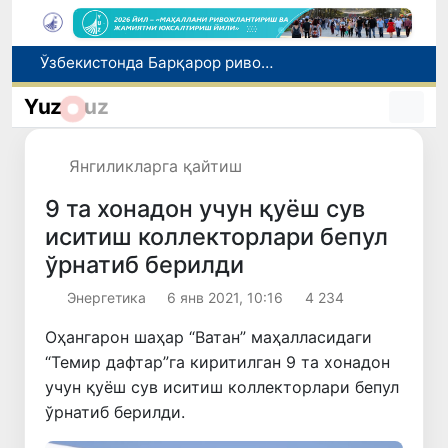
Россияда қийин вазиятда қолган юзлаб ўзбекистонликлар ортга қайтарилди
2030 йилгача хавфли чиқиндиларни қайта ишлаш даражаси 20 фоизга етказилади
Yuz
uz
Ўзбекистон илк бор Халқаро информатика олимпиадаси — IOI 2026га мезбонлик қилади
Уй савдоси билан боғлиқ товламачиликка чек қўйилди
Янгиликларга қайтиш
Ўзбекистонда Барқарор ривожланиш мақсадлари ойлигига старт берилди
9 та хонадон учун қуёш сув
иситиш коллекторлари бепул
ўрнатиб берилди
Энергетика
6 янв 2021, 10:16
4 234
Оҳангарон шаҳар “Ватан” маҳалласидаги
“Темир дафтар”га киритилган 9 та хонадон
учун қуёш сув иситиш коллекторлари бепул
ўрнатиб берилди.