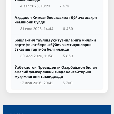
4 авг 2026, 10:29
7 474
Аҳаджон Кимсанбоев шахмат бўйича жаҳон
чемпиони бўлди
31 июл 2026, 14:44
6 489
Бошланғич таълим ўқитувчиларига миллий
сертификат бериш бўйича имтиҳонларни
ўтказиш тартиби белгиланди
30 июл 2026, 11:58
5 853
Ўзбекистон Президенти Озарбайжон билан
амалий ҳамкорликни янада кенгайтириш
муҳимлигини таъкидлади
17 июл 2026, 20:42
5 700