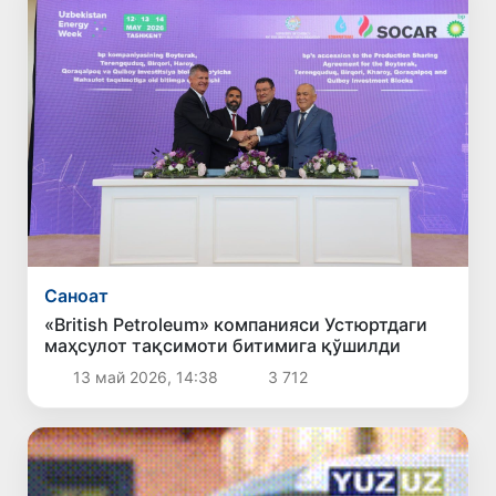
Саноат
«British Petroleum» компанияси Устюртдаги
маҳсулот тақсимоти битимига қўшилди
13 май 2026, 14:38
3 712