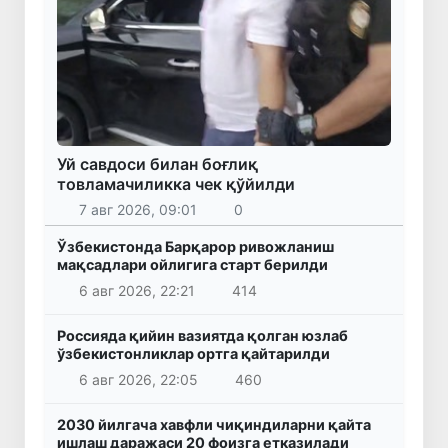
Уй савдоси билан боғлиқ
товламачиликка чек қўйилди
7 авг 2026, 09:01
0
Ўзбекистонда Барқарор ривожланиш
мақсадлари ойлигига старт берилди
6 авг 2026, 22:21
414
Россияда қийин вазиятда қолган юзлаб
ўзбекистонликлар ортга қайтарилди
6 авг 2026, 22:05
460
2030 йилгача хавфли чиқиндиларни қайта
ишлаш даражаси 20 фоизга етказилади