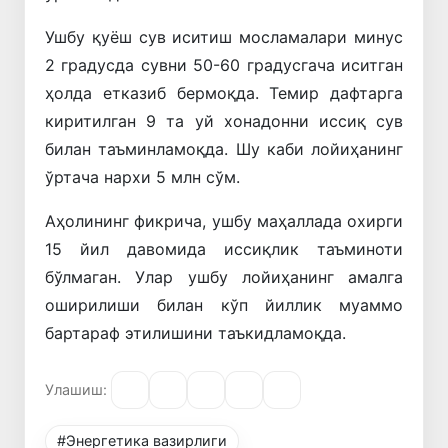
Ушбу қуёш сув иситиш мосламалари минус
2 градусда сувни 50-60 градусгача иситган
ҳолда етказиб бермоқда. Темир дафтарга
киритилган 9 та уй хонадонни иссиқ сув
билан таъминламоқда. Шу каби лойиҳанинг
ўртача нархи 5 млн сўм.
Аҳолининг фикрича, ушбу маҳаллада охирги
15 йил давомида иссиқлик таъминоти
бўлмаган. Улар ушбу лойиҳанинг амалга
оширилиши билан кўп йиллик муаммо
бартараф этилишини таъкидламоқда.
Улашиш:
#Энергетика вазирлиги