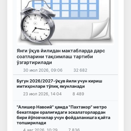
Янги ўқув йилидан мактабларда дарс
соатларини тақсимлаш тартиби
ўзгартирилади
30 июл 2026, 09:06
32 682
Бугун 2026/2027-ўқув йили учун кириш
имтиҳонлари тўлиқ якунланади
23 июл 2026, 14:04
8 489
"Алишер Навоий" ҳамда "Пахтакор" метро
бекатлари оралиғидаги эскалаторлардан
бири йўловчилар учун фойдаланишга қайта
топширилади
4 авг 2026, 10:29
7 836