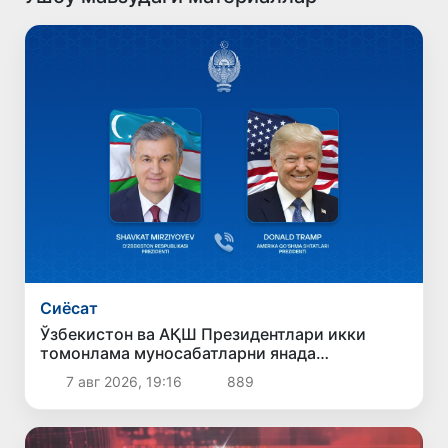
Сиёсат
Ўзбекистон ва АҚШ Президентлари икки
томонлама муносабатларни янада
мустаҳкамлаш истиқболларини муҳокама
7 авг 2026, 19:16
889
қилдилар