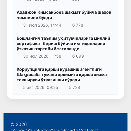
Аҳаджон Кимсанбоев шахмат бўйича жаҳон
чемпиони бўлди
31 июл 2026, 14:44
6 778
Бошланғич таълим ўқитувчиларига миллий
сертификат бериш бўйича имтиҳонларни
ўтказиш тартиби белгиланди
30 июл 2026, 11:58
6 099
Коррупцияга қарши курашиш агентлиги
Шаҳрисабз тумани ҳокимига қарши хизмат
текшируви ўтказишни сўради
5 авг 2026, 09:25
5 728
© 2026
“Yangi Oʻzbekiston” va “Pravda Vostoka”