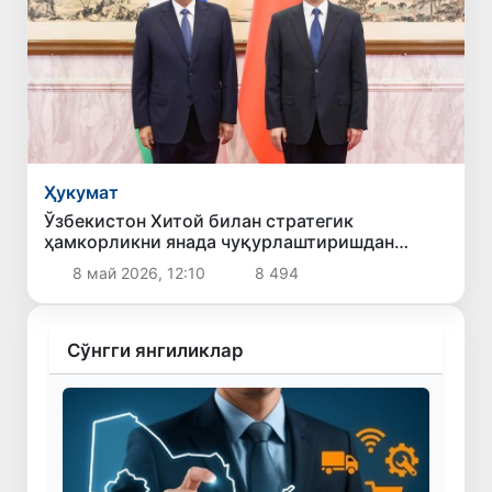
Ҳукумат
Ўзбекистон Хитой билан стратегик
ҳамкорликни янада чуқурлаштиришдан
манфаатдорлигини билдирди
8 май 2026, 12:10
8 494
Сўнгги янгиликлар