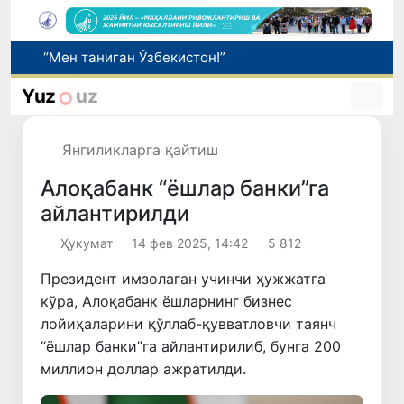
Адолат, холислик, ростлик ва ҳалоллик муҳитини яратишга қаратилган янги қонун тафсилоти
Ўзбекистонда зилзила содир бўлди
Yuz
uz
Сифатини тасдиқловчи ҳужжатлари бўлмаган дори воситаларининг муомалага киритилишининг олди олинди
Бозор хизматларининг 40 фоиздан ортиғи пойтахт ҳиссасига тўғри келмоқда
Янгиликларга қайтиш
“Мен таниган Ўзбекистон!”
Алоқабанк “ёшлар банки”га
айлантирилди
Ҳукумат
14 фев 2025, 14:42
5 812
Президент имзолаган учинчи ҳужжатга
кўра, Алоқабанк ёшларнинг бизнес
лойиҳаларини қўллаб-қувватловчи таянч
“ёшлар банки”га айлантирилиб, бунга 200
миллион доллар ажратилди.