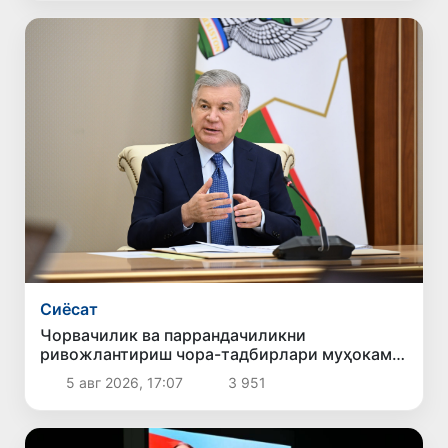
Сиёсат
Чорвачилик ва паррандачиликни
ривожлантириш чора-тадбирлари муҳокама
қилинди
5 авг 2026, 17:07
3 951