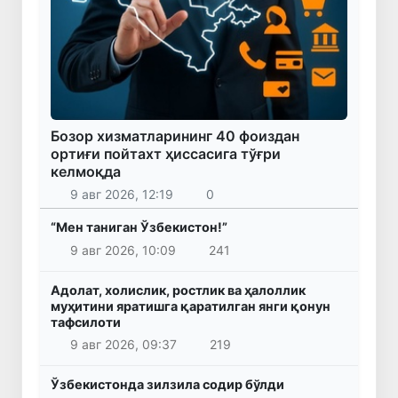
Бозор хизматларининг 40 фоиздан
ортиғи пойтахт ҳиссасига тўғри
келмоқда
9 авг 2026, 12:19
0
“Мен таниган Ўзбекистон!”
9 авг 2026, 10:09
241
Адолат, холислик, ростлик ва ҳалоллик
муҳитини яратишга қаратилган янги қонун
тафсилоти
9 авг 2026, 09:37
219
Ўзбекистонда зилзила содир бўлди