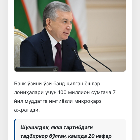
Банк ўзини ўзи банд қилган ёшлар
лойиҳалари учун 100 миллион сўмгача 7
йил муддатга имтиёзли микроқарз
ажратади.
Шунингдек, якка тартибдаги
тадбиркор бўлган, камида 20 нафар