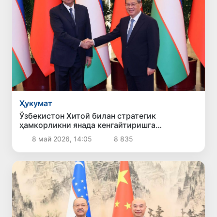
Ҳукумат
Ўзбекистон Хитой билан стратегик
ҳамкорликни янада кенгайтиришга
тайёрлигини билдирди
8 май 2026, 14:05
8 835