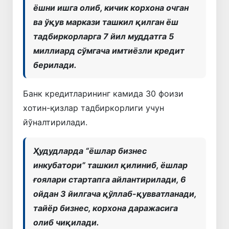
ёшни ишга олиб, кичик корхона очган
ва ўқув маркази ташкил қилган ёш
тадбиркорларга 7 йил муддатга 5
миллиард сўмгача имтиёзли кредит
берилади.
Банк кредитларининг камида 30 фоизи
хотин-қизлар тадбиркорлиги учун
йўналтирилади.
Ҳудудларда “ёшлар бизнес
инкубатори” ташкил қилиниб, ёшлар
ғоялари стартапга айлантирилади, 6
ойдан 3 йилгача қўллаб-қувватланади,
тайёр бизнес, корхона даражасига
олиб чиқилади.