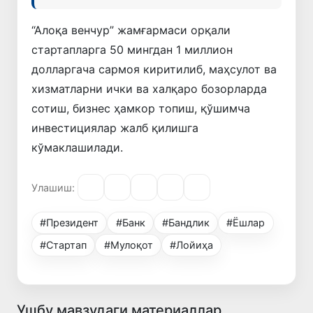
“Алоқа венчур” жамғармаси орқали
стартапларга 50 мингдан 1 миллион
долларгача сармоя киритилиб, маҳсулот ва
хизматларни ички ва халқаро бозорларда
сотиш, бизнес ҳамкор топиш, қўшимча
инвестициялар жалб қилишга
кўмаклашилади.
Улашиш:
#Президент
#Банк
#Бандлик
#Ёшлар
#Стартап
#Мулоқот
#Лойиҳа
Ушбу мавзудаги материаллар