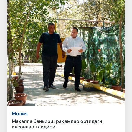
Молия
Маҳалла банкири: рақамлар ортидаги
инсонлар тақдири