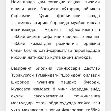
Наманганда ҳам соғлиқни сақлаш тизими
ишини янги босқичга кўтариш, айниқса
бирламчи бўғин фаолиятини янада
такомиллаштириш борасида муайян ишлар
қилинмоқда. Аҳолига кўрсатилаётган
тиббий хизмат сифатини ошириш, халқнинг
тиббий хизматдан розилигига эришиш
билан боғлиқ саъй-ҳаракатлар пировардида
ижобий натижалар қўлга киритилмоқда.
Вазирнинг биринчи ўринбосари дастлаб
Тўрақўрғон туманидаги “Шоҳидон” оилавий
шифокор пунктига ташриф буюрди.
Муассаса жамоаси 8 минг нафардан зиёд
аҳоли саломатлигини таъминлашга
масъулдир. Ўтган ойда ҳудудда жойлашган
учта маҳаллада яшовчи фуқаролар тиббий