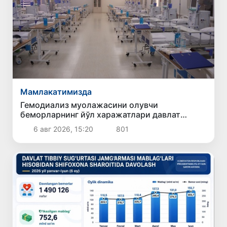
Мамлакатимизда
Гемодиализ муолажасини олувчи
беморларнинг йўл харажатлари давлат
бюджети ҳисобидан қоплаб берилиши
6 авг 2026, 15:20
801
мумкин