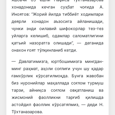
хонадонида кечган суҳбат чоғида А.
Иноятов: “Жорий йилда тиббиёт ходимлари
деярли хонадон аъзосига айланишади,
чунки энди оилавий шифокорлар тез-тез
уйларга келишиб, одамлар саломатлигини
қатъий назоратга олишади”, — деганида
онахон ғоят тўлқинланиб кетди.
— Давлатимизга, юртбошимизга мингдан-
минг раҳмат, аҳоли соғлиғи учун шу қадар
ғамхўрлик кўрсатилмоқда. Бунга жавобан
биз нуронийлар маҳаллада соғлом турмуш
тарзи, айниқса соғлом овқатланиш ва
жисмоний фаолликни тарғиб қилишда
астойдил фаоллик кўрсатяпмиз, — деди Н.
Тўхтаназарова.