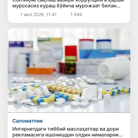
муросасиз кураш бўйича мурожаат билан
чиқди
1 июл 2026, 11:41
1 949
Саломатлик
Интернетдаги тиббий маслаҳатлар ва дори
рекламасига ишонишдан олдин нималарни