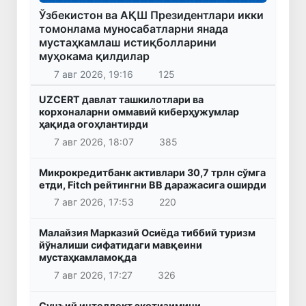
Ўзбекистон ва АҚШ Президентлари икки
томонлама муносабатларни янада
мустаҳкамлаш истиқболларини
муҳокама қилдилар
7 авг 2026, 19:16
125
UZCERT давлат ташкилотлари ва
корхоналарни оммавий киберҳужумлар
ҳақида огоҳлантирди
7 авг 2026, 18:07
385
Микрокредитбанк активлари 30,7 трлн сўмга
етди, Fitch рейтингни BB даражасига оширди
7 авг 2026, 17:53
220
Малайзия Марказий Осиёда тиббий туризм
йўналиши сифатидаги мавқеини
мустаҳкамламоқда
7 авг 2026, 17:27
326
Сунъий интеллект экотизимини