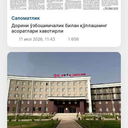
Саломатлик
Дорини ўзбошимчалик билан қўллашнинг
асоратлари хавотирли
11 июл 2026, 11:43
1 606