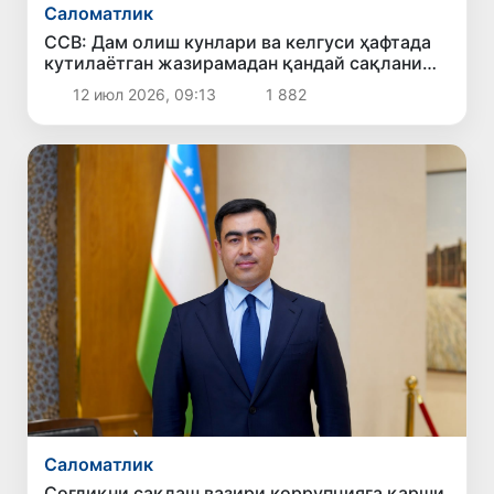
Саломатлик
ССВ: Дам олиш кунлари ва келгуси ҳафтада
кутилаётган жазирамадан қандай сақланиш
керак?
12 июл 2026, 09:13
1 882
Саломатлик
Соғлиқни сақлаш вазири коррупцияга қарши