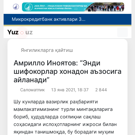
Микрокредитбанк активлари 30,7 трлн сўмга етди, Fitch рейтингни BB даражасига оширди
Малайзия Марказий Осиёда тиббий туризм йўналиши сифатидаги мавқеини мустаҳкамламоқда
Yuz
uz
Польшадаги элчихона кўмагида она ва бола Ватанга қайтарилди
Наманган шаҳрининг собиқ ҳокими Анвар Отаходжаевга нисбатан 11 йилга озодликдан маҳрум қилиш жазоси тайинланди
Янгиликларга қайтиш
UZCERT давлат ташкилотлари ва корхоналарни оммавий киберҳужумлар ҳақида огоҳлантирди
Амрилло Иноятов: “Энди
шифокорлар хонадон аъзосига
айланади”
Саломатлик
13 янв 2021, 18:37
2 844
Шу кунларда вазирлик раҳбарияти
мамлакатимизнинг турли минтақаларига
бориб, ҳудудларда соғлиқни сақлаш
соҳасидаги ислоҳотларнинг ижроси билан
яқиндан танишмоқда, бу борадаги муҳим