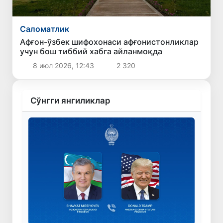
Саломатлик
Афғон-ўзбек шифохонаси афғонистонликлар
учун бош тиббий хабга айланмоқда
8 июл 2026, 12:43
2 320
Сўнгги янгиликлар