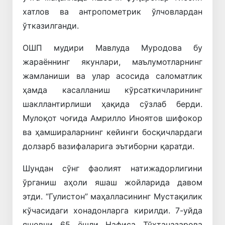
хатлов ва антропометрик ўлчовлардан
ўтказилганди.
ОШП мудири Мавлуда Муродова бу
жараённинг якунлари, маълумотларнинг
жамланиши ва улар асосида саломатлик
ҳамда касалланиш кўрсаткичларининг
шакллантирлиши ҳақида сўзлаб берди.
Мулоқот чоғида Амрилло Иноятов шифокор
ва ҳамшираларнинг кейинги босқичлардаги
долзарб вазифаларига эътиборни қаратди.
Шундан сўнг фаолият натижадорлигини
ўрганиш аҳоли яшаш жойларида давом
этди. “Гулистон” маҳалласининг Мустақилик
кўчасидаги хонадонларга кирилди. 7-уйда
яшовчи 65 ёшли Нафиса Тўхтаназарова