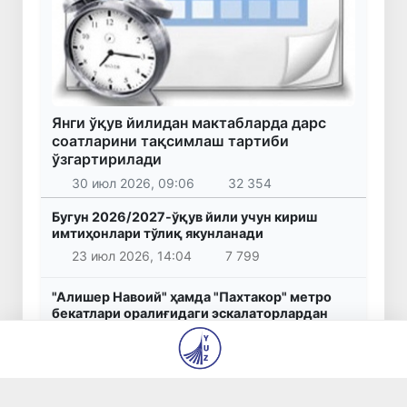
Янги ўқув йилидан мактабларда дарс
соатларини тақсимлаш тартиби
ўзгартирилади
30 июл 2026, 09:06
32 354
Бугун 2026/2027-ўқув йили учун кириш
имтиҳонлари тўлиқ якунланади
23 июл 2026, 14:04
7 799
"Алишер Навоий" ҳамда "Пахтакор" метро
бекатлари оралиғидаги эскалаторлардан
бири йўловчилар учун фойдаланишга қайта
топширилади
4 авг 2026, 10:29
7 624