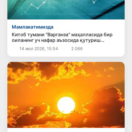
Мамлакатимизда
Китоб тумани “Варганза” маҳалласида бир
оиланинг уч нафар аъзосида қутуриш
касаллиги аниқлангани ҳақида хабарлар
14 июл 2026, 15:54
2 066
тарқалди