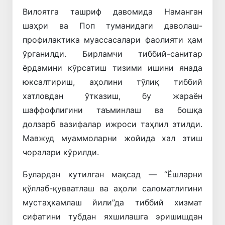
Вилоятга ташриф давомида Наманган
шаҳри ва Поп туманидаги даволаш-
профилактика муассасалари фаолияти ҳам
ўрганилди. Бирламчи тиббий-санитар
ёрдамини кўрсатиш тизими ишини янада
юксалтириш, аҳолини тўлиқ тиббий
хатловдан ўтказиш, бу жараён
шаффофлигини таъминлаш ва бошқа
долзарб вазифалар ижроси таҳлил этилди.
Мавжуд муаммоларни жойида хал этиш
чоралари кўрилди.
Булардан кутилган мақсад — “Ёшларни
қўллаб-қувватлаш ва аҳоли саломатлигини
мустаҳкамлаш йили”да тиббий хизмат
сифатини тубдан яхшилашга эришишдан