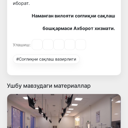
иборат.
Наманган вилояти соғлиқни сақлаш
бошқармаси Ахборот хизмати.
Улашиш:
#Соғлиқни сақлаш вазирлиги
Ушбу мавзудаги материаллар