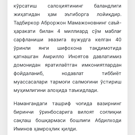
кўрсатиш салоҳиятининг баландлиги
жиҳатидан ҳам эътиборга лойиқдир.
Тадбиркор Аброржон Мамажоновнинг саъй-
ҳаракати билан 4 миллиард сўм маблағ
сарфланиши эвазига вужудга келган 40
ўринли янги шифохона тақдимотида
қатнашган Амрилло Иноятов давлатимиз
домонидан яратилаётган имкониятлардан
фойдаланиб, нодавлат тиббиёт
муассасалари тармоғи салмоғини ўстириш
муҳимлигини алоҳида таъкидлади.
Намангандаги ташриф чоғида вазирнинг
биринчи ўринбосарига вилоят соғлиқни
сақлаш бошқармаси бошлиғи Абдилходи
Иминов ҳамроҳлик қилди.