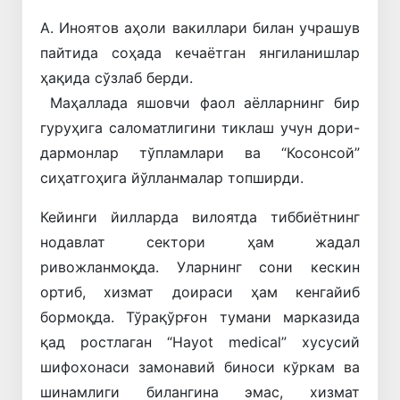
А. Иноятов аҳоли вакиллари билан учрашув
пайтида соҳада кечаётган янгиланишлар
ҳақида сўзлаб берди.
Маҳаллада яшовчи фаол аёлларнинг бир
гуруҳига саломатлигини тиклаш учун дори-
дармонлар тўпламлари ва “Косонсой”
сиҳатгоҳига йўлланмалар топширди.
Кейинги йилларда вилоятда тиббиётнинг
нодавлат сектори ҳам жадал
ривожланмоқда. Уларнинг сони кескин
ортиб, хизмат доираси ҳам кенгайиб
бормоқда. Тўрақўрғон тумани марказида
қад ростлаган “Hayot medical” хусусий
шифохонаси замонавий биноси кўркам ва
шинамлиги билангина эмас, хизмат