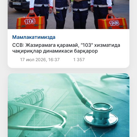
Мамлакатимизда
ССВ: Жазирамага қарамай, "103" хизматида
чақириқлар динамикаси барқарор
17 июл 2026, 16:37
1 357