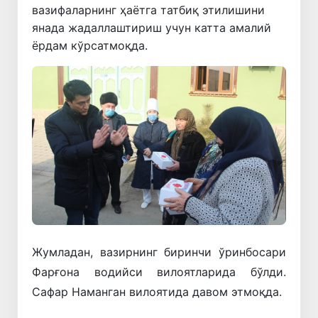
вазифаларнинг ҳаётга татбиқ этилишини
янада жадаллаштириш учун катта амалий
ёрдам кўрсатмоқда.
Жумладан, вазирнинг биринчи ўринбосари
Фарғона водийси вилоятларида бўлди.
Сафар Наманган вилоятида давом этмоқда.