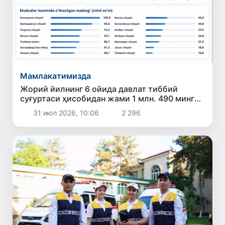
Мамлакатимизда
Жорий йилнинг 6 ойида давлат тиббий
суғуртаси ҳисобидан жами 1 млн. 490 минг
126 нафар бемор даволанди
31 июл 2026, 10:06
2 296