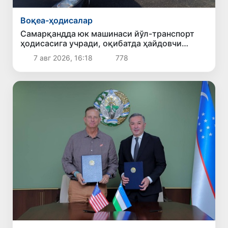
Воқеа-ҳодисалар
Самарқандда юк машинаси йўл-транспорт
ҳодисасига учради, оқибатда ҳайдовчи
ҳалок бўлди
7 авг 2026, 16:18
778