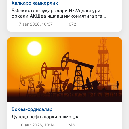
Халқаро ҳамкорлик
Ўзбекистон фуқаролари H-2A дастури
орқали АҚШда ишлаш имкониятига эга
бўлади
7 авг 2026, 10:37
1 072
Воқеа-ҳодисалар
Дунёда нефть нархи ошмоқда
10 авг 2026, 10:14
246