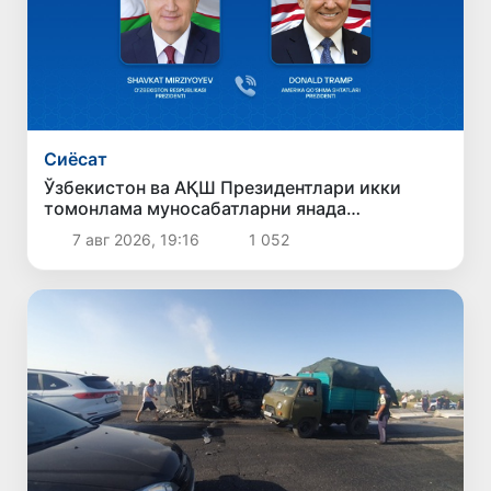
Сиёсат
Ўзбекистон ва АҚШ Президентлари икки
томонлама муносабатларни янада
мустаҳкамлаш истиқболларини муҳокама
7 авг 2026, 19:16
1 052
қилдилар