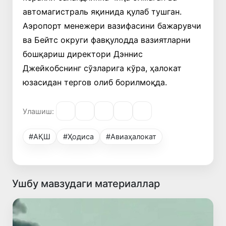
автомагистраль яқинида қулаб тушган.
Аэропорт менежери вазифасини бажарувчи
ва Бейтс округи фавқулодда вазиятларни
бошқариш директори Дэннис
Джейкобснинг сўзларига кўра, ҳалокат
юзасидан тергов олиб борилмоқда.
Улашиш:
#АҚШ
#Ҳодиса
#Авиаҳалокат
Ушбу мавзудаги материаллар