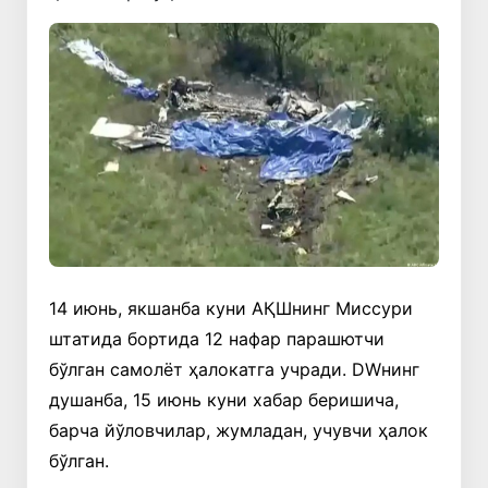
14 июнь, якшанба куни АҚШнинг Миссури
штатида бортида 12 нафар парашютчи
бўлган самолёт ҳалокатга учради. DWнинг
душанба, 15 июнь куни хабар беришича,
барча йўловчилар, жумладан, учувчи ҳалок
бўлган.