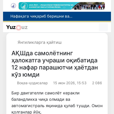
Рақобат қўмитаси биологик фаол қўшимчалар рекламаси бўйича огоҳлантирди
Маҳалла банкири: рақамлар ортидаги инсонлар тақдири
Yuz
uz
Ноқонуний онлайн-казиноларни тарғиб қилганликда гумонланаётган ўзбекистонлик блогер халқаро қидирувга берилди
2026/2027-ўқув йили учун 11-синф битирувчиларини техникумларга қабул қилиш бошланди
Янгиликларга қайтиш
Нафақага чиқариб беришни ваъда қилган бош мутахассис ушланди
АҚШда самолётнинг
ҳалокатга учраши оқибатида
12 нафар парашютчи ҳаётдан
кўз юмди
Воқеа-ҳодисалар
15 июн 2026, 15:53
2 086
Бир двигателли самолёт керакли
баландликка чиқа олмади ва
автомагистраль яқинида қулаб тушди. Омон
қолганлар йўқ.