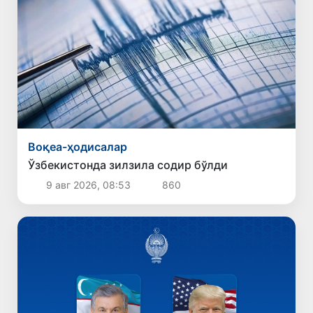
Воқеа-ҳодисалар
Ўзбекистонда зилзила содир бўлди
9 авг 2026, 08:53
860