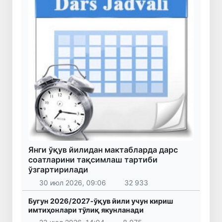
Янги ўқув йилидан мактабларда дарс
соатларини тақсимлаш тартиби
ўзгартирилади
30 июл 2026, 09:06
32 933
Бугун 2026/2027-ўқув йили учун кириш
имтиҳонлари тўлиқ якунланади