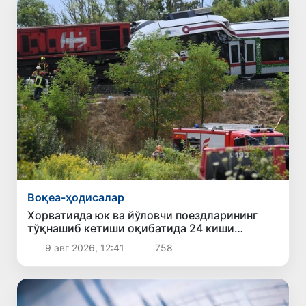
Воқеа-ҳодисалар
Хорватияда юк ва йўловчи поездларининг
тўқнашиб кетиши оқибатида 24 киши
жабрланди
9 авг 2026, 12:41
758