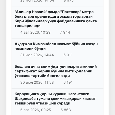
23 июл 2026, 14:04
8 975
"Алишер Навоий" ҳамда "Пахтакор" метро
бекатлари оралиғидаги эскалаторлардан
бири йўловчилар учун фойдаланишга қайта
топширилади
4 авг 2026, 10:29
7 944
Аҳаджон Кимсанбоев шахмат бўйича жаҳон
чемпиони бўлди
31 июл 2026, 14:44
6 911
Бошланғич таълим ўқитувчиларига миллий
сертификат бериш бўйича имтиҳонларни
ўтказиш тартиби белгиланди
30 июл 2026, 11:58
6 191
Коррупцияга қарши курашиш агентлиги
Шаҳрисабз тумани ҳокимига қарши хизмат
текшируви ўтказишни сўради
5 авг 2026, 09:25
5 863