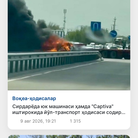
Воқеа-ҳодисалар
Сирдарёда юк машинаси ҳамда "Captiva"
иштирокида йўл-транспорт ҳодисаси содир
бўлди
9 авг 2026, 19:21
1 315