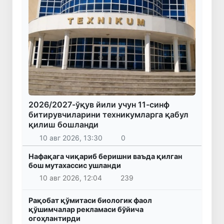
2026/2027-ўқув йили учун 11-синф
битирувчиларини техникумларга қабул
қилиш бошланди
10 авг 2026, 13:30
0
Нафақага чиқариб беришни ваъда қилган
бош мутахассис ушланди
10 авг 2026, 12:04
239
Рақобат қўмитаси биологик фаол
қўшимчалар рекламаси бўйича
огоҳлантирди