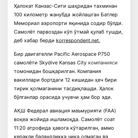
Ҳалокат Канзас-Сити шаҳридан тахминан
100 километр жанубда жойлашган Батлер
Мемориал
аэропорти яқинида содир бўлди.
Самолёт парвоздан кўп ўтмай қулаб тушди,
деб хабар берди
korrespondent.net.
Бир двигателли Pacific Aerospace P750
самолёти Skydive Kansas City
компанияси
томонидан бошқарилган. Компания
вакиллари бортдаги 12 кишидан ҳеч бири
тирик қолмаганини тасдиқлашди. Ҳалок
бўлганлар орасида учувчи ҳам бор эди.
АҚШ Федерал авиация маъмурияти (FAA)
воқеа жойида ишламоқда. Самолёт соат
11:20 атрофида ҳавога кўтарилган, аммо
керакли баландликка чиқа олмаган ва