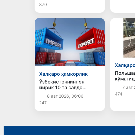
эшитганмисиз?
870
Халқаро
Польшад
Халқаро ҳамкорлик
кўмагид
Ўзбекистоннинг энг
Ватанга
йирик 10 та савдо
7 авг 
ҳамкори: Хитой — 9,5
474
8 авг 2026, 06:06
млрд, Россия — 7 млрд
247
доллар