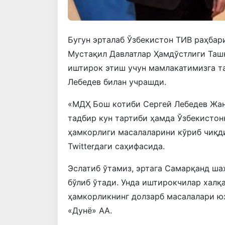
Бугун эрталаб Ўзбекистон ТИВ раҳба
Мустақил Давлатлар Ҳамдўстлиги Таш
иштирок этиш учун мамлакатимизга т
Лебедев билан учрашди.
«МДҲ Бош котиби Сергей Лебедев Жан
тадбир кун тартиби ҳамда Ўзбекисто
ҳамкорлиги масалаларини кўриб чиқди
Twitterдаги саҳифасида.
Эслатиб ўтамиз, эртага Самарқанд ш
бўлиб ўтади. Унда иштирокчилар халқ
ҳамкорликнинг долзарб масалалари ю
«Дунё» АА.