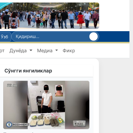
Ўзб
рт
Дунёда
Медиа
Фикр
Сўнгги янгиликлар