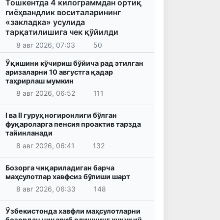
Тошкентда 4 килограммдан ортиқ
гиёҳвандлик воситаларининг
«закладка» усулида
тарқатилишига чек қўйилди
8 авг 2026, 07:03
50
Ўқишини кўчириш бўйича рад этилган
аризаларни 10 августга қадар
таҳрирлаш мумкин
8 авг 2026, 06:52
111
I ва II гуруҳ ногиронлиги бўлган
фуқароларга пенсия проактив тарзда
тайинланади
8 авг 2026, 06:41
132
Бозорга чиқариладиган барча
маҳсулотлар хавфсиз бўлиши шарт
8 авг 2026, 06:33
148
Ўзбекистонда хавфли маҳсулотларни
бозордан чиқариб олишнинг ҳуқуқий