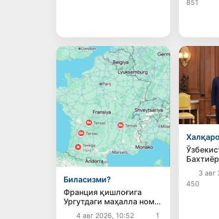
851
Халқаро
Ўзбекис
Бахтиёр
Ҳиндист
3 авг 
билан и
Биласизми?
450
алоқал
Франция қишлоғига
мустаҳ
Ургутдаги маҳалла номи
масалал
берилгани ҳақида
қилди
4 авг 2026, 10:52
1