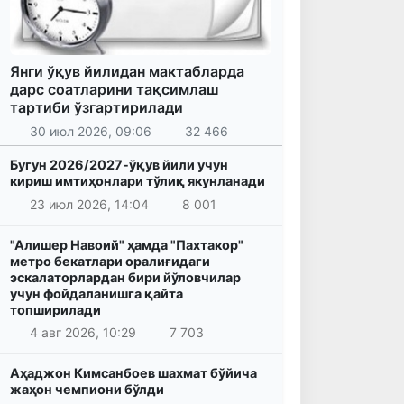
Янги ўқув йилидан мактабларда
дарс соатларини тақсимлаш
тартиби ўзгартирилади
30 июл 2026, 09:06
32 466
Бугун 2026/2027-ўқув йили учун
кириш имтиҳонлари тўлиқ якунланади
23 июл 2026, 14:04
8 001
"Алишер Навоий" ҳамда "Пахтакор"
метро бекатлари оралиғидаги
эскалаторлардан бири йўловчилар
учун фойдаланишга қайта
топширилади
4 авг 2026, 10:29
7 703
Аҳаджон Кимсанбоев шахмат бўйича
жаҳон чемпиони бўлди