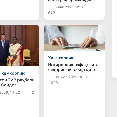
ноқонуний фойдаланиш
5 авг 2026, 09:18
ҳолати фош этилди
642
Хавфсизлик
Ногиронлик нафақасига
чиқаришни ваъда қилган
 ҳамкорлик
шифокорлар фош этилди
30 июл 2026, 10:59
тон ТИВ раҳбари
1 030
 Саидов
он Президенти
2026, 14:02
2
кки томонлама
арни
камлаш
арини муҳокама