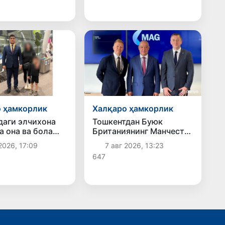
 ҳамкорлик
Халқаро ҳамкорлик
аги элчихона
Тошкентдан Буюк
а она ва бола
Британиянинг Манчестер
 қайтарилди
шаҳрига тўғридан-тўғри
2026, 17:09
7 авг 2026, 13:23
авиақатновларни йўлга
647
қўйиш масаласи кўриб
чиқилмоқда