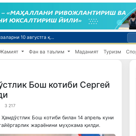
Ўқишини кўчириш бўйича рад этилган аризаларни 10 августга қадар таҳрирлаш мумкин
I ва II гуруҳ ногиронлиги бўлган фуқароларга пенсия проактив тарзда тайинланади
Жамият
Фан ва таълим
Маданият
Туризм
Спо
ар хавфсиз бўлиши шарт
Ўзбекистонда хавфли маҳсулотларни бозордан чиқариб олишнинг ҳуқуқий механизми белгиланади
Тошкентда 4 килограммдан ортиқ гиёҳвандлик воситаларининг «закладка» усулида тарқатилишига чек қўйилди
ўстлик Бош котиби Сергей
ди
3 217
Ҳамдўстлик Бош котиби билан 14 апрель куни
тайёргарлик жараёнини муҳокама қилди.