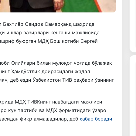
ри Бахтиёр Саидов Самарқанд шаҳрида
қи ишлар вазирлари кенгаши мажлисида
ашриф буюрган МДҲ Бош котиби Сергей
оби Олийлари билан мулоқот чоғида бўлажак
ннинг Ҳамдўстлик доирасидаги жадал
к», деб ёзди Ўзбекистон ТИВ раҳбари ўзининг
аҳрида МДҲ ТИВКнинг навбатдаги мажлиси
аро кун тартиби ва МДҲ форматидаги ўзаро
засидан фикр алмашадилар, деб
хабар беради