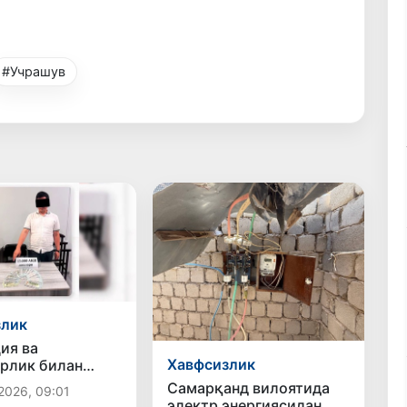
#Учрашув
злик
ия ва
Хавфсизлик
рлик билан
ҳолатлар
Самарқанд вилоятида
2026, 09:01
ди
электр энергиясидан