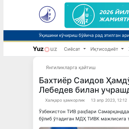
Yuz
uz
Сиёсат
Иқтисодиёт
Бозорга чиқариладиган барча маҳсулотл
Янгиликларга қайтиш
Бахтиёр Саидов Ҳамд
Лебедев билан учраш
Халқаро ҳамкорлик
13 апр 2023, 12:12
Ўзбекистон ТИВ раҳбари Самарқандда 
бўлиб ўтадиган МДҲ ТИВК мажлисига 