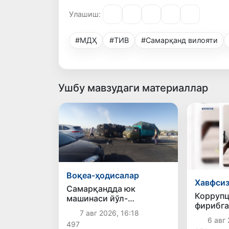
Улашиш:
#МДҲ
#ТИВ
#Самарқанд вилояти
Ушбу мавзудаги материаллар
Воқеа-ҳодисалар
Хавфси
Самарқандда юк
Коррупц
машинаси йўл-
фирибга
транспорт ҳодисасига
7 авг 2026, 16:18
боғлиқ 
учради, оқибатда
6 авг 
497
аниқлан
ҳайдовчи ҳалок бўлди