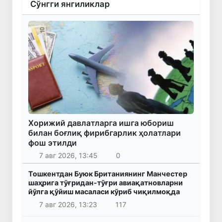
Сўнгги янгиликлар
Хорижий давлатларга ишга юбориш
билан боғлиқ фирибгарлик ҳолатлари
фош этилди
7 авг 2026, 13:45
0
Тошкентдан Буюк Британиянинг Манчестер
шаҳрига тўғридан-тўғри авиақатновларни
йўлга қўйиш масаласи кўриб чиқилмоқда
7 авг 2026, 13:23
117