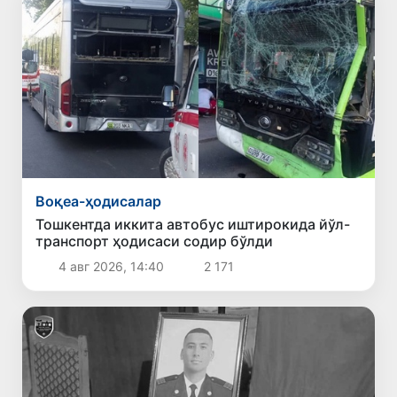
Воқеа-ҳодисалар
Тошкентда иккита автобус иштирокида йўл-
транспорт ҳодисаси содир бўлди
4 авг 2026, 14:40
2 171