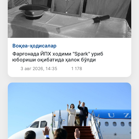
Воқеа-ҳодисалар
Фарғонада ЙПХ ходими "Spark" уриб
юбориши оқибатида ҳалок бўлди
3 авг 2026, 14:35
1 178