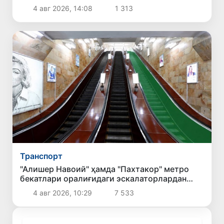
учун тўловларнинг энг юқори миқдори
4 авг 2026, 14:08
1 313
белгиланмоқда
Транспорт
"Алишер Навоий" ҳамда "Пахтакор" метро
бекатлари оралиғидаги эскалаторлардан
бири йўловчилар учун фойдаланишга қайта
4 авг 2026, 10:29
7 533
топширилади