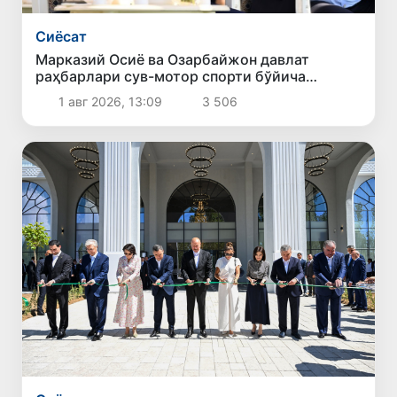
Сиёсат
Марказий Осиё ва Озарбайжон давлат
раҳбарлари сув-мотор спорти бўйича
чемпионатнинг очилишида иштирок этдилар
1 авг 2026, 13:09
3 506