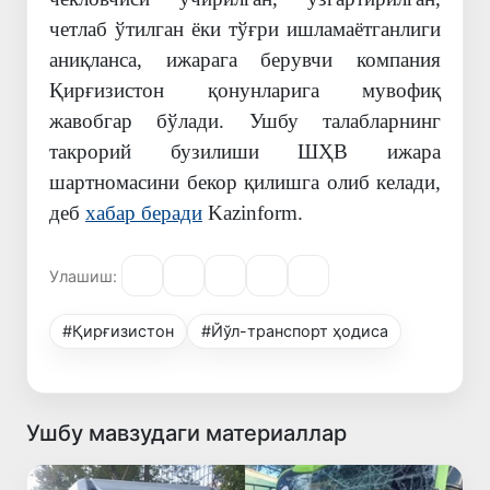
четлаб ўтилган ёки тўғри ишламаётганлиги
аниқланса, ижарага берувчи компания
Қирғизистон қонунларига мувофиқ
жавобгар бўлади. Ушбу талабларнинг
такрорий бузилиши ШҲВ ижара
шартномасини бекор қилишга олиб келади
,
деб
хабар беради
Kazinform.
Улашиш:
#Қирғизистон
#Йўл-транспорт ҳодиса
Ушбу мавзудаги материаллар