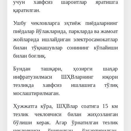
учун хавфсиз шароитлар яратишга
қаратилган.
Ушбу чекловларга эҳтиёж пиёдаларнинг
пиёдалар йўлакларида, паркларда ва жамоат
жойларида ишлайдиган электросамокатлар
билан тўқнашувлар сонининг кўпайиши
билан боғлиқ.
Бундан ташқари, ҳозирги шаҳар
инфратузилмаси ШҲВларнинг юқори
тезликда хавфсиз ишлашига тўлиқ
мослаштирилмаган.
Ҳужжатга кўра, ШҲВлар соатига 15 км
тезлик чекловчиси билан жиҳозланган
бўлиши керак. Агар ўрнатилган тезлик
чекловчиси ўчирилган, ўзгартирилган,