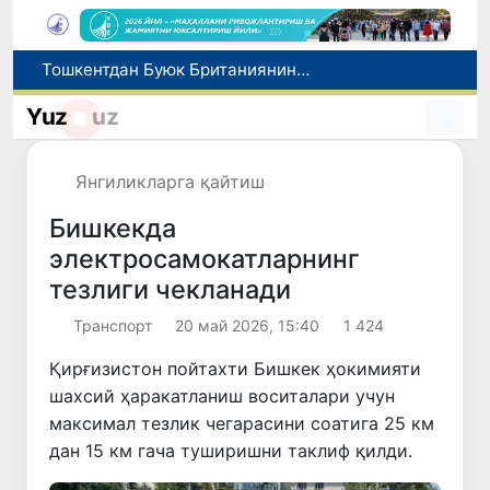
Тошкентдан Буюк Британиянинг Манчестер шаҳрига тўғридан-тўғри авиақатновларни йўлга қўйиш масаласи кўриб чиқилмоқда
Экологик экспертиза энди экологик хавфларни олдиндан бошқариш тизимига айланади
Дам олиш кунлари Ўзбекистонда ҳаво 42 даражагача исийди
Yuz
uz
Олтой Республикасидан Ўзбекистонга 30 минг бошга яқин қорамол етказиб берилди
Хорижий давлатларга ишга юбориш билан боғлиқ фирибгарлик ҳолатлари фош этилди
Янгиликларга қайтиш
Бишкекда
электросамокатларнинг
тезлиги чекланади
Транспорт
20 май 2026, 15:40
1 424
Қирғизистон пойтахти Бишкек ҳокимияти
шахсий ҳаракатланиш воситалари учун
максимал тезлик чегарасини соатига 25 км
дан 15 км гача туширишни таклиф қилди.