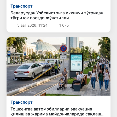
Транспорт
Беларусдан Ўзбекистонга иккинчи тўғридан-
тўғри юк поезди жўнатилди
5 авг 2026, 11:24
1 075
Транспорт
Тошкентда автомобилларни эвакуация
қилиш ва жарима майдончаларида сақлаш