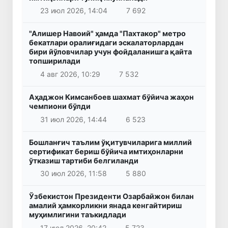
23 июл 2026, 14:04
7 692
"Алишер Навоий" ҳамда "Пахтакор" метро
бекатлари оралиғидаги эскалаторлардан
бири йўловчилар учун фойдаланишга қайта
топширилади
4 авг 2026, 10:29
7 532
Аҳаджон Кимсанбоев шахмат бўйича жаҳон
чемпиони бўлди
31 июл 2026, 14:44
6 523
Бошланғич таълим ўқитувчиларига миллий
сертификат бериш бўйича имтиҳонларни
ўтказиш тартиби белгиланди
30 июл 2026, 11:58
5 880
Ўзбекистон Президенти Озарбайжон билан
амалий ҳамкорликни янада кенгайтириш
муҳимлигини таъкидлади
17 июл 2026, 20:42
5 723