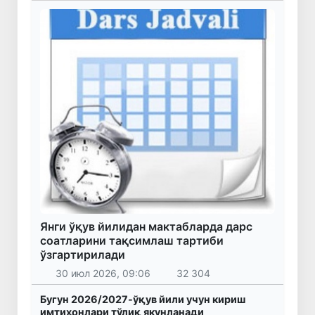
Янги ўқув йилидан мактабларда дарс
соатларини тақсимлаш тартиби
ўзгартирилади
30 июл 2026, 09:06
32 304
Бугун 2026/2027-ўқув йили учун кириш
имтиҳонлари тўлиқ якунланади