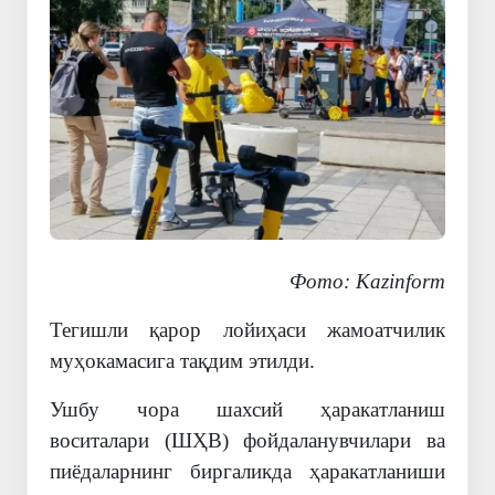
Фото: Kazinform
Тегишли қарор лойиҳаси жамоатчилик
муҳокамасига тақдим этилди.
Ушбу чора шахсий ҳаракатланиш
воситалари (ШҲВ) фойдаланувчилари ва
пиёдаларнинг биргаликда ҳаракатланиши