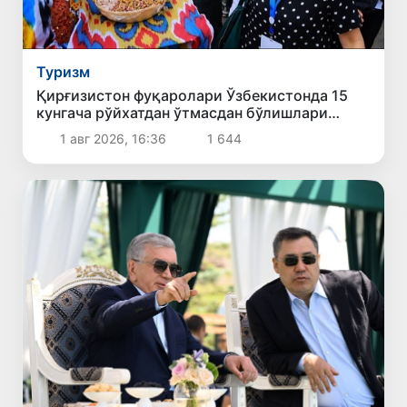
Туризм
Қирғизистон фуқаролари Ўзбекистонда 15
кунгача рўйхатдан ўтмасдан бўлишлари
мумкин
1 авг 2026, 16:36
1 644