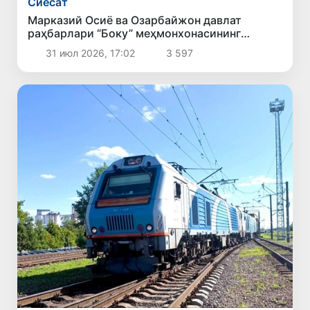
Сиёсат
Марказий Осиё ва Озарбайжон давлат
раҳбарлари “Боку” меҳмонхонасининг
очилиш маросимида иштирок этдилар
31 июл 2026, 17:02
3 597