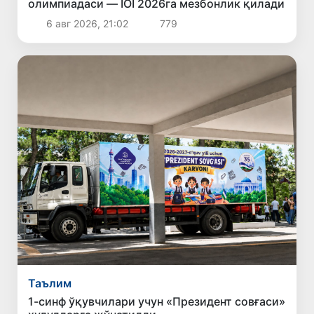
олимпиадаси — IOI 2026га мезбонлик қилади
6 авг 2026, 21:02
779
Таълим
1-синф ўқувчилари учун «Президент совғаси»