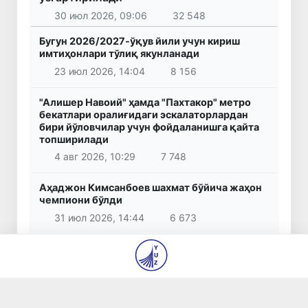
30 июл 2026, 09:06
32 548
Бугун 2026/2027-ўқув йили учун кириш
имтиҳонлари тўлиқ якунланади
23 июл 2026, 14:04
8 156
"Алишер Навоий" ҳамда "Пахтакор" метро
бекатлари оралиғидаги эскалаторлардан
бири йўловчилар учун фойдаланишга қайта
топширилади
4 авг 2026, 10:29
7 748
Аҳаджон Кимсанбоев шахмат бўйича жаҳон
чемпиони бўлди
31 июл 2026, 14:44
6 673
Бошланғич таълим ўқитувчиларига миллий
сертификат бериш бўйича имтиҳонларни
ўтказиш тартиби белгиланди
30 июл 2026, 11:58
6 040