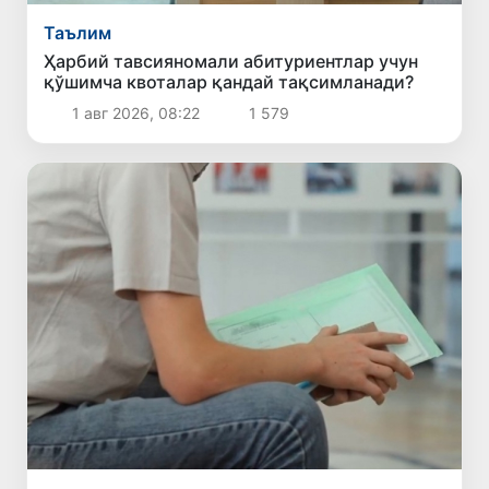
Таълим
Ҳарбий тавсияномали абитуриентлар учун
қўшимча квоталар қандай тақсимланади?
1 авг 2026, 08:22
1 579