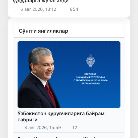
ҳудудларга жўнатилди
6 авг 2026, 13:12
854
Сўнгги янгиликлар
Ўзбекистон қурувчиларига байрам
табриги
8 авг 2026, 15:59
12