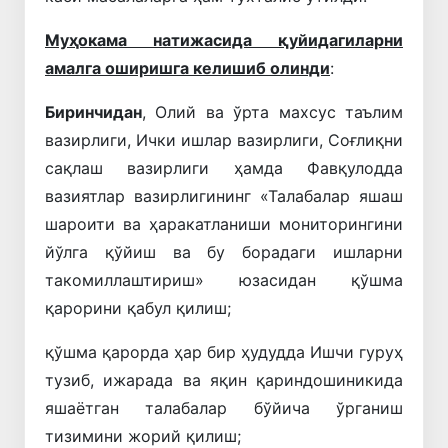
Муҳокама натижасида қуйидагиларни
амалга оширишга келишиб олинди
:
Биринчидан
, Олий ва ўрта махсус таълим
вазирлиги, Ички ишлар вазирлиги, Соғлиқни
сақлаш вазирлиги ҳамда Фавқулодда
вазиятлар вазирлигининг «Талабалар яшаш
шароити ва ҳаракатланиши мониторингини
йўлга қўйиш ва бу борадаги ишларни
такомиллаштириш» юзасидан қўшма
қарорини қабул қилиш;
қўшма қарорда ҳар бир ҳудудда Ишчи гуруҳ
тузиб, ижарада ва яқин қариндошиникида
яшаётган талабалар бўйича ўрганиш
тизимини жорий қилиш;