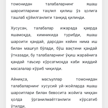
томонидан талабаларнинг яшаш
шароитларини таҳлил қилиш ўз ҳолига
ташлаб қўйилганлиги танқид қилинди.
Хусусан, талабалар ижарада қаерда
яшамоқда, кимникида турибди, яшаш
шароити қандай, дарсдан кейин нима иш
билан машғул бўлади, бўш вақтини қандай
ўтказади, бу талабаларнинг ўқиш жараёнига
қандай таъсир кўрсатмоқда каби жиддий
масалалар кўриб чиқилди.
Айниқса, масъуллар томонидан
талабаларнинг хусусий уй-жойларда яшаш
шароитлари билан бевосита жойига чиққан
ҳолда ўрганилмаётганлиги кўрсатиб
ўтилди.