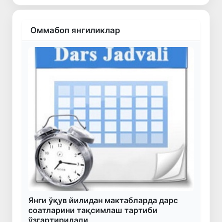
Оммабоп янгиликлар
Янги ўқув йилидан мактабларда дарс
соатларини тақсимлаш тартиби
ўзгартирилади