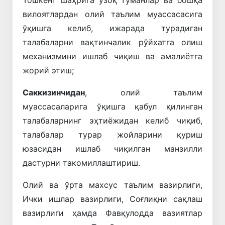
вилоятлардан олий таълим муассасасига
ўқишга келиб, ижарада турадиган
талабаларни вақтинчалик рўйхатга олиш
механизмини ишлаб чиқиш ва амалиётга
жорий этиш;
Саккизинчидан
, олий таълим
муассасаларига ўқишга қабул қилинган
талабаларнинг эҳтиёжидан келиб чиқиб,
талабалар турар жойларини қуриш
юзасидан ишлаб чиқилган манзилли
дастурни такомиллаштириш.
Олий ва ўрта махсус таълим вазирлиги,
Ички ишлар вазирлиги, Соғлиқни сақлаш
вазирлиги ҳамда Фавқулодда вазиятлар