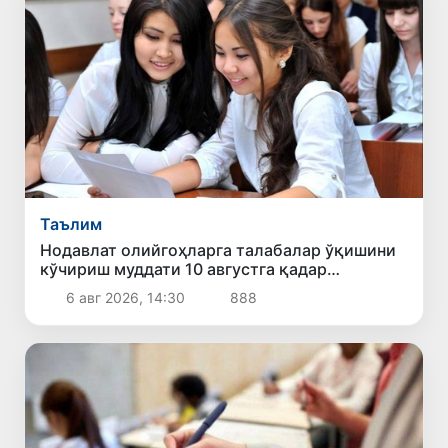
Таълим
Нодавлат олийгоҳларга талабалар ўқишини
кўчириш муддати 10 августга қадар
узайтирилди
6 авг 2026, 14:30
888