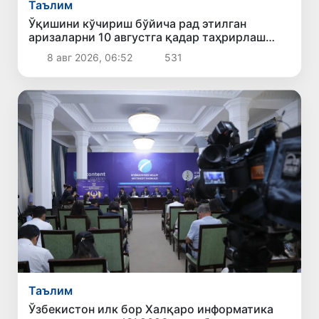
Таълим
Ўқишини кўчириш бўйича рад этилган
аризаларни 10 августга қадар таҳрирлаш
мумкин
8 авг 2026, 06:52
531
Таълим
Ўзбекистон илк бор Халқаро информатика