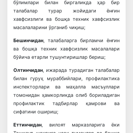
бўлимлари билан биргаликда ҳар бир
талабалар турар жойидаги ёнғин
хавфсизлиги ва бошқа техник хавфсизлик
масалаларини ўрганиб чиқиш;
Бешинчидан
, талабаларга бирламчи ёнғин
ва бошқа техник хавфсизлик масалалари
бўйича етарли тушунтиришлар бериш;
Олтинчидан
, ижарада турадиган талабалар
билан гуруҳ мураббийлари, профилактика
инспекторлари ва маҳалла масъуллари
томонидан ҳамкорликда олиб бориладиган
профилактик тадбирлар қамрови ва
сифатини ошириш;
Еттинчидан
, вилоят марказларига ёки
Тошкент шаҳрига узоқ туманлар ва бошқа