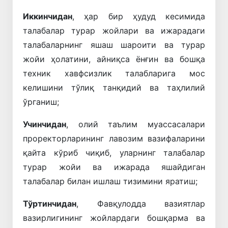
Иккинчидан
, ҳар бир ҳудуд кесимида
талабалар турар жойлари ва ижарадаги
талабаларнинг яшаш шароити ва турар
жойи ҳолатини, айниқса ёнғин ва бошқа
техник хавфсизлик талабларига мос
келишини тўлиқ танқидий ва таҳлилий
ўрганиш;
Учинчидан
, олий таълим муассасалари
проректорларининг лавозим вазифаларини
қайта кўриб чиқиб, уларнинг талабалар
турар жойи ва ижарада яшайдиган
талабалар билан ишлаш тизимини яратиш;
Тўртинчидан
, Фавқулодда вазиятлар
вазирлигининг жойлардаги бошқарма ва