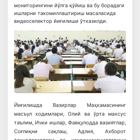
мониторингини йўлга қўйиш ва бу борадаги
ишларни такомиллаштириш масаласида
видеоселектор йиғилиши ўтказилди.
Йиғилишда Вазирлар Маҳкамасининг
масъул ходимлари, Олий ва ўрта махсус
таълим, Ички ишлар, Фавқулодда вазиятлар,
Соғлиқни сақлаш, Адлия, Ахборот
технологиялари ва коммуникацияларини