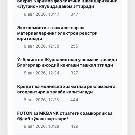
Беҳруз Каримов фаолиятини Швейцариянинг
«Лугано» клубида давом эттиради
8 авг 2026, 13:47
347
Экстремистик ташкилотлар ва
материалларнинг электрон реестри
юритилади
8 авг 2026, 12:38
255
Ўзбекистон Журналистлар уюшмаси қошида
Блогерлар ижодий кенгаши ташкил этилди
8 авг 2026, 12:34
327
Кредит ва молиявий хизматлар рекламасига
огоҳлантириш талаби киритилади
8 авг 2026, 12:28
444
FOTON ва MKBANK стратегик ҳамкорлик ва
бўлиб тўлаш шартлари!
8 авг 2026, 10:28
429