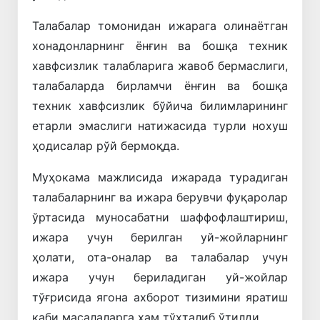
Талабалар томонидан ижарага олинаётган
хонадонларнинг ёнғин ва бошқа техник
хавфсизлик талабларига жавоб бермаслиги,
талабаларда бирламчи ёнғин ва бошқа
техник хавфсизлик бўйича билимларининг
етарли эмаслиги натижасида турли нохуш
ҳодисалар рўй бермоқда.
Муҳокама мажлисида ижарада турадиган
талабаларнинг ва ижара берувчи фуқаролар
ўртасида муносабатни шаффофлаштириш,
ижара учун берилган уй-жойларнинг
ҳолати, ота-оналар ва талабалар учун
ижара учун бериладиган уй-жойлар
тўғрисида ягона ахборот тизимини яратиш
каби масалаларга ҳам тўхталиб ўтилди.