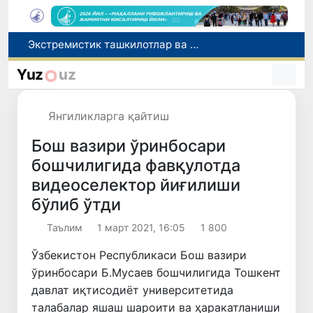
Экстремистик ташкилотлар ва материалларнинг электрон реестри юритилади
Ўзбекистон Журналистлар уюшмаси қошида Блогерлар ижодий кенгаши ташкил этилди
Кредит ва молиявий хизматлар рекламасига огоҳлантириш талаби киритилади
Yuz
uz
FOTON ва MKBANK стратегик ҳамкорлик ва бўлиб тўлаш шартлари!
Беҳруз Каримов фаолиятини Швейцариянинг «Лугано» клубида давом эттиради
Янгиликларга қайтиш
Бош вазири ўринбосари
бошчилигида фавқулотда
видеоселектор йиғилиши
бўлиб ўтди
Таълим
1 март 2021, 16:05
1 800
Ўзбекистон Республикаси Бош вазири
ўринбосари Б.Мусаев бошчилигида Тошкент
давлат иқтисодиёт университетида
талабалар яшаш шароити ва ҳаракатланиши