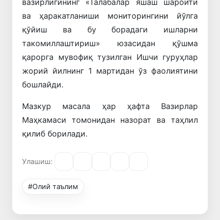
вазирлигининг «Талабалар яшаш шароити
ва ҳаракатланиши мониторингини йўлга
қўйиш ва бу борадаги ишларни
такомиллаштириш» юзасидан қўшма
қарорга мувофиқ тузилган Ишчи гуруҳлар
жорий йилнинг 1 мартидан ўз фаолиятини
бошлайди.
Мазкур масала ҳар ҳафта Вазирлар
Маҳкамаси томонидан назорат ва таҳлил
қилиб борилади.
Улашиш:
#Олий таълим