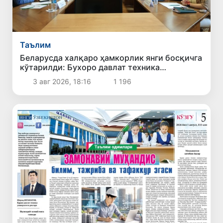
Таълим
Беларусда халқаро ҳамкорлик янги босқичга
кўтарилди: Бухоро давлат техника
университети делегациясининг хизмат
3 авг 2026, 18:16
1 196
сафари самарали якунланди