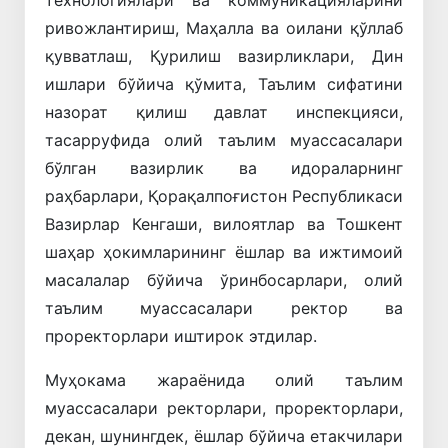
ривожлантириш, Маҳалла ва оилани қўллаб
қувватлаш, Қурилиш вазирликлари, Дин
ишлари бўйича қўмита, Таълим сифатини
назорат қилиш давлат инспекцияси,
тасарруфида олий таълим муассасалари
бўлган вазирлик ва идораларнинг
раҳбарлари, Қорақалпоғистон Республикаси
Вазирлар Кенгаши, вилоятлар ва Тошкент
шаҳар ҳокимларининг ёшлар ва ижтимоий
масалалар бўйича ўринбосарлари, олий
таълим муассасалари ректор ва
проректорлари иштирок этдилар.
Муҳокама жараёнида олий таълим
муассасалари ректорлари, проректорлари,
декан, шунингдек, ёшлар бўйича етакчилари