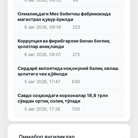
Олмалиқдаги Мис бойитиш фабрикасида
магистрал қувур ёрилди
6 авг 2026, 09:18
223
Коррупция ва фирибгарлик билан боғлиқ
ҳолатлар аниқланди
6 авг 2026, 09:01
275
Сирдарё вилоятида ноқонуний балиқ овлаш
ҳолатига чек қўйилди
5 авг 2026, 17:47
630
Савдо соҳасидаги корхоналар 18,8 трлн
сўмдан ортиқ солиқ тўлади
5 авг 2026, 17:26
709
Оммабоп янгиликлар