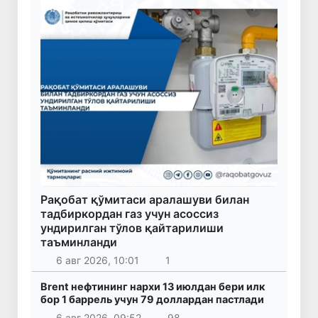
Рақобат қўмитаси аралашуви билан
тадбиркордан газ учун асоссиз
ундирилган тўлов қайтарилиши
таъминланди
6 авг 2026, 10:01
1
Brent нефтининг нархи 13 июлдан бери илк
бор 1 баррель учун 79 доллардан пастлади
6 авг 2026, 09:52
98