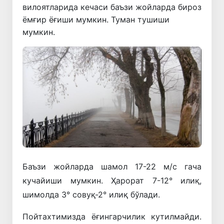
вилоятларида кечаси баъзи жойларда бироз
ёмғир ёғиши мумкин. Туман тушиши
мумкин.
Баъзи жойларда шамол 17-22 м/с гача
кучайиши мумкин. Ҳарорат 7-12° илиқ,
шимолда 3° совуқ-2° илиқ бўлади.
Пойтахтимизда ёғингарчилик кутилмайди.