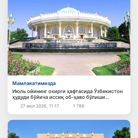
Мамлакатимизда
Июль ойининг охирги ҳафтасида Ўзбекистон
ҳудуди бўйича иссиқ об-ҳаво бўлиши
кутилмоқда
27 июл 2026, 11:17
1 786