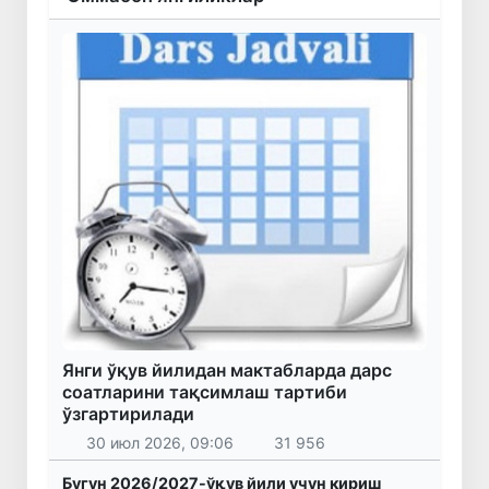
Янги ўқув йилидан мактабларда дарс
соатларини тақсимлаш тартиби
ўзгартирилади
30 июл 2026, 09:06
31 956
Бугун 2026/2027-ўқув йили учун кириш