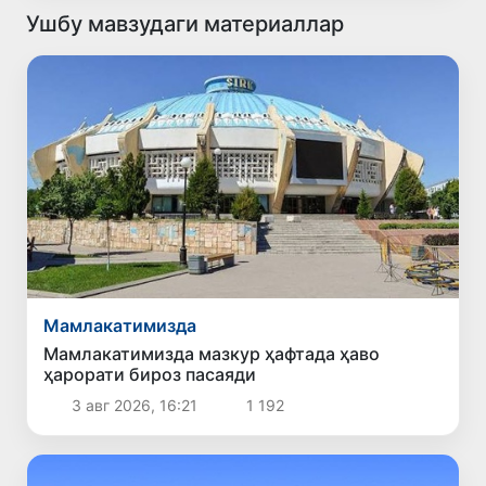
Ушбу мавзудаги материаллар
Мамлакатимизда
Мамлакатимизда мазкур ҳафтада ҳаво
ҳарорати бироз пасаяди
3 авг 2026, 16:21
1 192