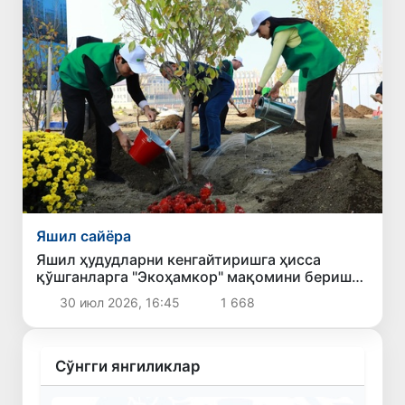
Яшил сайёра
Яшил ҳудудларни кенгайтиришга ҳисса
қўшганларга "Экоҳамкор" мақомини бериш
кўзда тутилмоқда
30 июл 2026, 16:45
1 668
Сўнгги янгиликлар