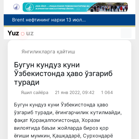
Brent нефтининг нархи 13 июлдан бери илк бор 1 баррель учун 79 доллардан пастлади
Олмалиқдаги Мис бойитиш фабрикасида магистрал қувур ёрилди
Yuz
uz
Коррупция ва фирибгарлик билан боғлиқ ҳолатлар аниқланди
Сирдарё вилоятида ноқонуний балиқ овлаш ҳолатига чек қўйилди
Янгиликларга қайтиш
Рақобат қўмитаси аралашуви билан тадбиркордан газ учун асоссиз ундирилган тўлов қайтарилиши таъминланди
Бугун кундуз куни
Ўзбекистонда ҳаво ўзгариб
туради
Яшил сайёра
21 янв 2022, 09:42
1 064
Бугун кундуз куни Ўзбекистонда ҳаво
ўзгариб туради, ёғингарчилик кутилмайди,
фақат Қорақалпоғистонда, Хоразм
вилоятида баъзи жойларда бироз қор
ёғиши мумкин, Қашқадарё, Сурхондарё