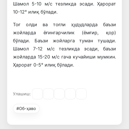
Шамол 5-10 м/с тезликда эсади. Ҳарорат
10-12° илиқ бўлади.
Тоғ олди ва тоғли ҳудудларда баъзи
жойларда ёғингарчилик (ёмғир, қор)
бўлади. Баъзи жойларга туман тушади.
Шамол 7-12 м/с тезликда эсади, баъзи
жойларда 15-20 м/с гача кучайиши мумкин.
Ҳарорат 0-5° илиқ бўлади.
Улашиш:
#Об-ҳаво