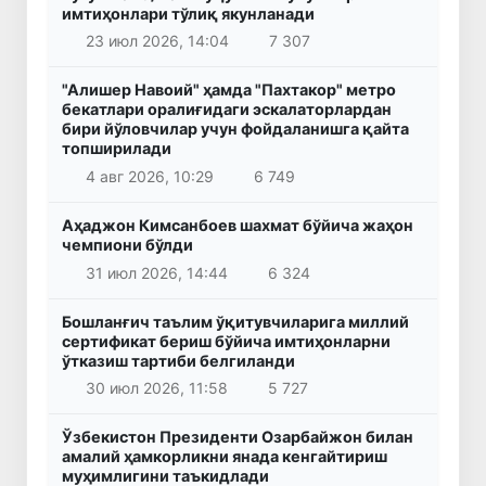
имтиҳонлари тўлиқ якунланади
23 июл 2026, 14:04
7 307
"Алишер Навоий" ҳамда "Пахтакор" метро
бекатлари оралиғидаги эскалаторлардан
бири йўловчилар учун фойдаланишга қайта
топширилади
4 авг 2026, 10:29
6 749
Аҳаджон Кимсанбоев шахмат бўйича жаҳон
чемпиони бўлди
31 июл 2026, 14:44
6 324
Бошланғич таълим ўқитувчиларига миллий
сертификат бериш бўйича имтиҳонларни
ўтказиш тартиби белгиланди
30 июл 2026, 11:58
5 727
Ўзбекистон Президенти Озарбайжон билан
амалий ҳамкорликни янада кенгайтириш
муҳимлигини таъкидлади