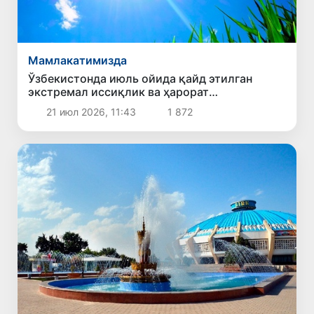
Мамлакатимизда
Ўзбекистонда июль ойида қайд этилган
экстремал иссиқлик ва ҳарорат
рекордларининг сабаби нима?
21 июл 2026, 11:43
1 872