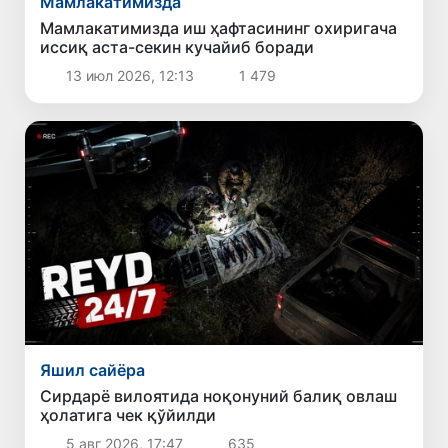
Мамлакатимизда
Мамлакатимизда иш ҳафтасининг охиригача
иссиқ аста-секин кучайиб боради
13 июл 2026, 12:13
1 479
Яшил сайёра
Сирдарё вилоятида ноқонуний балиқ овлаш
ҳолатига чек қўйилди
5 авг 2026, 17:47
635