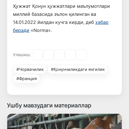
Ҳужжат Қонун ҳужжатлари маълумотлари
миллий базасида эълон қилинган ва
14.01.2022 йилдан кучга кирди, деб
хабар
беради
«Norma».
Улашиш:
#Чорвачилик
#Қонунчиликдаги янгилик
#Франция
Ушбу мавзудаги материаллар