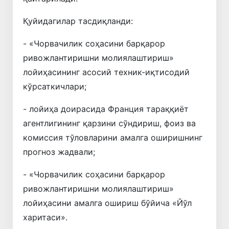
Қуйидагилар тасдиқланди:
- «Чорвачилик соҳасини барқарор
ривожлантиришни молиялаштириш»
лойиҳасининг асосий техник-иқтисодий
кўрсаткичлари;
- лойиҳа доирасида Франция тараққиёт
агентлигининг қарзини сўндириш, фоиз ва
комиссия тўловларини амалга оширишнинг
прогноз жадвали;
- «Чорвачилик соҳасини барқарор
ривожлантиришни молиялаштириш»
лойиҳасини амалга ошириш бўйича «Йўл
харитаси».