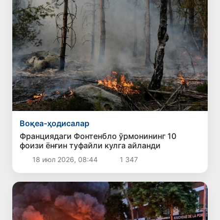
Воқеа-ҳодисалар
Франциядаги Фонтенбло ўрмонининг 10
фоизи ёнғин туфайли кулга айланди
18 июл 2026, 08:44
1 347