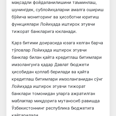
мақсадли фойдаланилишини таъминлаш,
шунингдек, сублойиҳаларни амалга ошириш
бўйича мониторинг ва ҳисоботни юритиш
функциялари Лойиҳада иштирок этувчи
тижорат банкларига юкланади.
Қарз битими доирасида юзага келган барча
тўловлар Лойиҳада иштирок этувчи
банклар билан қайта кредитлаш битимлари
имзолангунга қадар Давлат бюджети
ҳисобидан қоплаб берилади ва қайта
кредитлаш битимлари имзоланганидан сўнг
Лойиҳада иштирок этувчи тижорат
банклари томонидан уларга ажратилган
маблағлар миқдорига мутаносиб равишда
Ўзбекистоннинг республика бюджетига
қайтарилади.