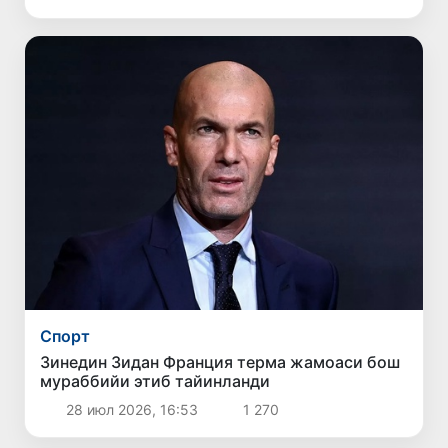
Спорт
Зинедин Зидан Франция терма жамоаси бош
мураббийи этиб тайинланди
28 июл 2026, 16:53
1 270