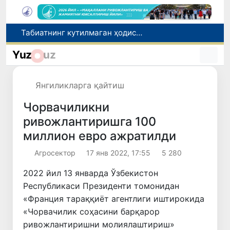
Олимлар Қуёш юзасининг энг аниқ тасвирларини эълон қилишди
Бош консулхона кўмагида инсультга чалинган ҳамюртимиз Олмаотадан юртимизга қайтарилди
Yuz
uz
Қўқон ЮНЕСКОнинг Медиа ва ахборот саводхонлиги бўйича Глобал альянсига қўшилди
Чорвачилик соҳасида субсидиялар ажратилади
Янгиликларга қайтиш
Табиатнинг кутилмаган ҳодисаси: Янги Зеландияга қалин қор ёғди
Чорвачиликни
ривожлантиришга 100
миллион евро ажратилди
Агросектор
17 янв 2022, 17:55
5 280
2022 йил 13 январда Ўзбекистон
Республикаси Президенти томонидан
«Франция тараққиёт агентлиги иштирокида
«Чорвачилик соҳасини барқарор
ривожлантиришни молиялаштириш»