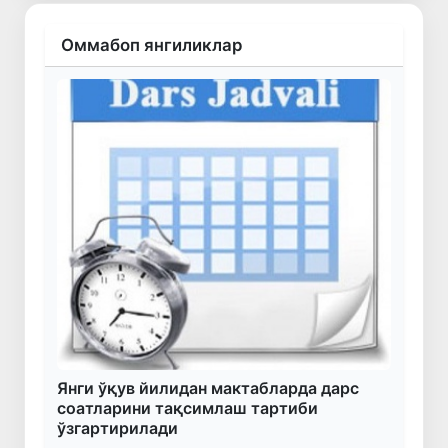
Оммабоп янгиликлар
Янги ўқув йилидан мактабларда дарс
соатларини тақсимлаш тартиби
ўзгартирилади