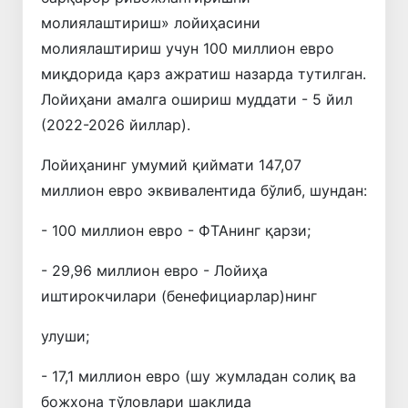
молиялаштириш» лойиҳасини
молиялаштириш учун 100 миллион евро
миқдорида қарз ажратиш назарда тутилган.
Лойиҳани амалга ошириш муддати - 5 йил
(2022-2026 йиллар).
Лойиҳанинг умумий қиймати 147,07
миллион евро эквивалентида бўлиб, шундан:
- 100 миллион евро - ФТАнинг қарзи;
- 29,96 миллион евро - Лойиҳа
иштирокчилари (бенефициарлар)нинг
улуши;
- 17,1 миллион евро (шу жумладан солиқ ва
божхона тўловлари шаклида