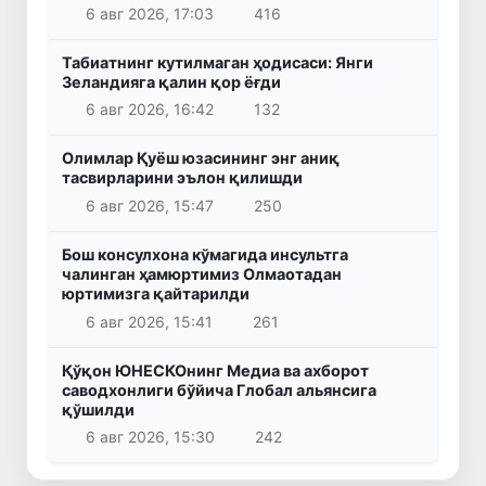
6 авг 2026, 17:03
416
Табиатнинг кутилмаган ҳодисаси: Янги
Зеландияга қалин қор ёғди
6 авг 2026, 16:42
132
Олимлар Қуёш юзасининг энг аниқ
тасвирларини эълон қилишди
6 авг 2026, 15:47
250
Бош консулхона кўмагида инсультга
чалинган ҳамюртимиз Олмаотадан
юртимизга қайтарилди
6 авг 2026, 15:41
261
Қўқон ЮНЕСКОнинг Медиа ва ахборот
саводхонлиги бўйича Глобал альянсига
қўшилди
6 авг 2026, 15:30
242