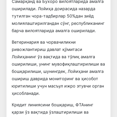
Самарқанд ва Бухоро вилоятларида амалга
оширилади. Лойиҳа доирасида назарда
тутилган чора-тадбирлар 50%дан зиёд
молиялаштирилгандан сўнг, республиканинг
барча вилоятларида амалга оширилади.
Ветеринария ва чорвачиликни
ривожлантириш давлат қўмитаси
Лойиҳанинг ўз вақтида ва тўлиқ амалга
оширилиши, унинг мувофиқлаштирилиши ва
бошқарилиши, шунингдек, Лойиҳани амалга
ошириш даврида мониторинг ва ҳисобот
юритилиши учун масъул ижро этувчи орган
ҳисобланади.
Кредит линиясини бошқариш, ФТАнинг
қарзи ўз вақтида ўзлаштирилиши ва