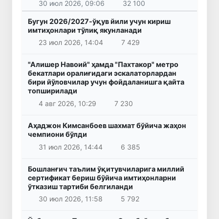
30 июл 2026, 09:06
32 100
Бугун 2026/2027-ўқув йили учун кириш
имтиҳонлари тўлиқ якунланади
23 июл 2026, 14:04
7 429
"Алишер Навоий" ҳамда "Пахтакор" метро
бекатлари оралиғидаги эскалаторлардан
бири йўловчилар учун фойдаланишга қайта
топширилади
4 авг 2026, 10:29
7 230
Аҳаджон Кимсанбоев шахмат бўйича жаҳон
чемпиони бўлди
31 июл 2026, 14:44
6 385
Бошланғич таълим ўқитувчиларига миллий
сертификат бериш бўйича имтиҳонларни
ўтказиш тартиби белгиланди
30 июл 2026, 11:58
5 792