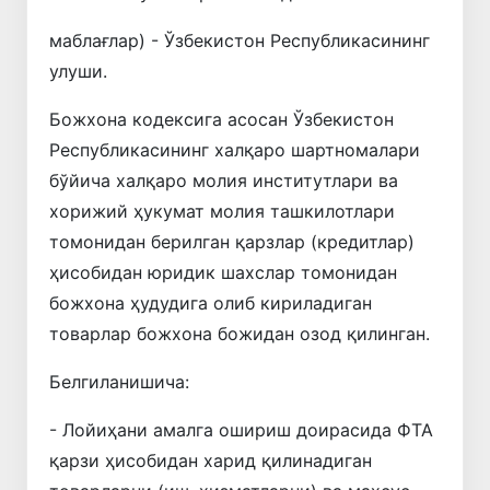
маблағлар) - Ўзбекистон Республикасининг
улуши.
Божхона кодексига асосан Ўзбекистон
Республикасининг халқаро шартномалари
бўйича халқаро молия институтлари ва
хорижий ҳукумат молия ташкилотлари
томонидан берилган қарзлар (кредитлар)
ҳисобидан юридик шахслар томонидан
божхона ҳудудига олиб кириладиган
товарлар божхона божидан озод қилинган.
Белгиланишича:
- Лойиҳани амалга ошириш доирасида ФТА
қарзи ҳисобидан харид қилинадиган