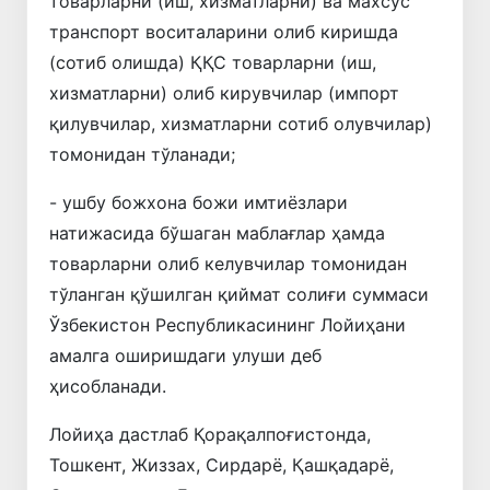
товарларни (иш, хизматларни) ва махсус
транспорт воситаларини олиб киришда
(сотиб олишда) ҚҚС товарларни (иш,
хизматларни) олиб кирувчилар (импорт
қилувчилар, хизматларни сотиб олувчилар)
томонидан тўланади;
- ушбу божхона божи имтиёзлари
натижасида бўшаган маблағлар ҳамда
товарларни олиб келувчилар томонидан
тўланган қўшилган қиймат солиғи суммаси
Ўзбекистон Республикасининг Лойиҳани
амалга оширишдаги улуши деб
ҳисобланади.
Лойиҳа дастлаб Қорақалпоғистонда,
Тошкент, Жиззах, Сирдарё, Қашқадарё,