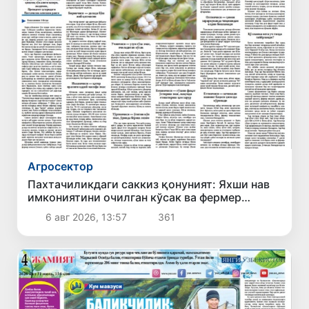
Агросектор
Пахтачиликдаги саккиз қонуният: Яхши нав
имкониятини очилган кўсак ва фермер
даромадига айлантириш йўли
6 авг 2026, 13:57
361