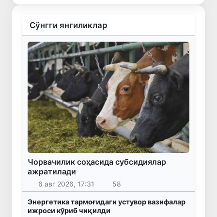
Сўнгги янгиликлар
Чорвачилик соҳасида субсидиялар
ажратилади
6 авг 2026, 17:31
58
Энергетика тармоғидаги устувор вазифалар
ижроси кўриб чиқилди