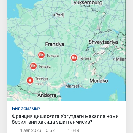
Биласизми?
Франция қишлоғига Ургутдаги маҳалла номи
берилгани ҳақида эшитганмисиз?
4 авг 2026, 10:52
1 649