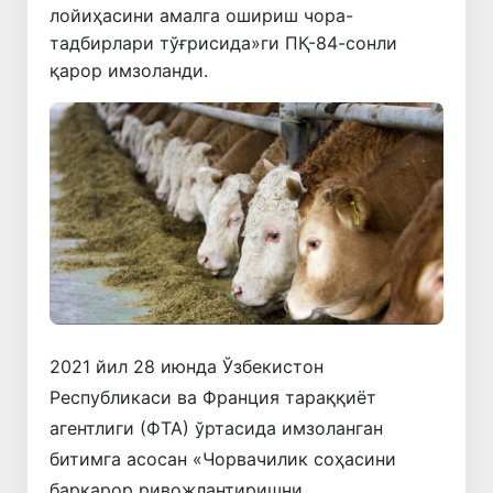
лойиҳасини амалга ошириш чора-
тадбирлари тўғрисида»ги ПҚ-84-сонли
қарор имзоланди.
2021 йил 28 июнда Ўзбекистон
Республикаси ва Франция тараққиёт
агентлиги (ФТА) ўртасида имзоланган
битимга асосан «Чорвачилик соҳасини
барқарор ривожлантиришни