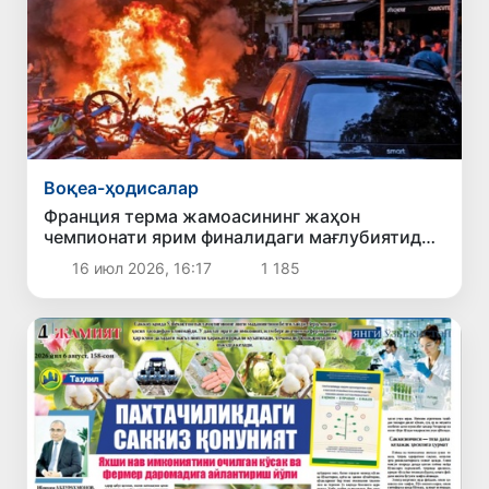
Воқеа-ҳодисалар
Франция терма жамоасининг жаҳон
чемпионати ярим финалидаги мағлубиятидан
сўнг мамлакатда тартибсизликлар юз берди
16 июл 2026, 16:17
1 185