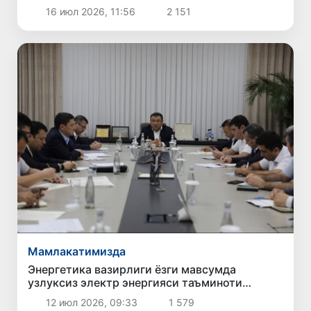
юқори кўрсаткичга чиқди
16 июл 2026, 11:56
2 151
Мамлакатимизда
Энергетика вазирлиги ёзги мавсумда
узлуксиз электр энергияси таъминоти
бўйича чораларни кучайтирмоқда
12 июл 2026, 09:33
1 579