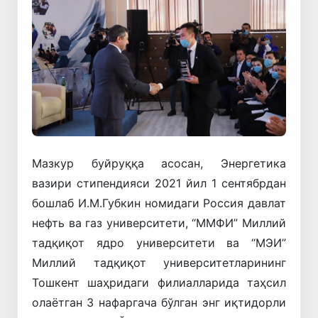
Мазкур буйруққа асосан, Энергетика
вазири стипендияси 2021 йил 1 сентябрдан
бошлаб И.М.Губкин номидаги Россия давлат
нефть ва газ университети, “ММФИ” Миллий
тадқиқот ядро университети ва “МЭИ”
Миллий тадқиқот университетларининг
Тошкент шаҳридаги филиалларида таҳсил
олаётган 3 нафаргача бўлган энг иқтидорли