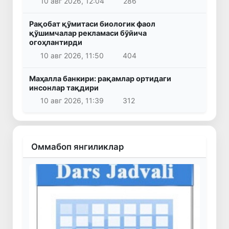
10 авг 2026, 12:04
286
Рақобат қўмитаси биологик фаол
қўшимчалар рекламаси бўйича
огоҳлантирди
10 авг 2026, 11:50
404
Маҳалла банкири: рақамлар ортидаги
инсонлар тақдири
10 авг 2026, 11:39
312
Оммабоп янгиликлар