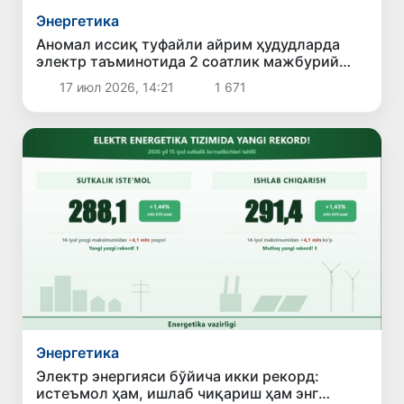
Энергетика
Аномал иссиқ туфайли айрим ҳудудларда
электр таъминотида 2 соатлик мажбурий
чеклов жорий этилди
17 июл 2026, 14:21
1 671
Энергетика
Электр энергияси бўйича икки рекорд:
истеъмол ҳам, ишлаб чиқариш ҳам энг