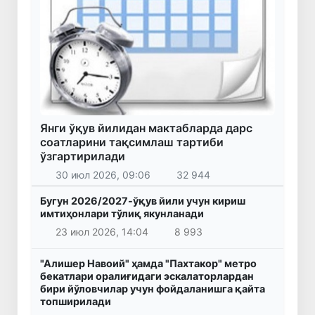
Янги ўқув йилидан мактабларда дарс
соатларини тақсимлаш тартиби
ўзгартирилади
30 июл 2026, 09:06
32 944
Бугун 2026/2027-ўқув йили учун кириш
имтиҳонлари тўлиқ якунланади
23 июл 2026, 14:04
8 993
"Алишер Навоий" ҳамда "Пахтакор" метро
бекатлари оралиғидаги эскалаторлардан
бири йўловчилар учун фойдаланишга қайта
топширилади