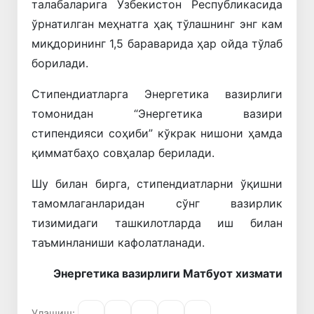
талабаларига Ўзбекистон Республикасида
ўрнатилган меҳнатга ҳақ тўлашнинг энг кам
миқдорининг 1,5 бараварида ҳар ойда тўлаб
борилади.
Стипендиатларга Энергетика вазирлиги
томонидан “Энергетика вазири
стипендияси соҳиби” кўкрак нишони ҳамда
қимматбаҳо совҳалар берилади.
Шу билан бирга, стипендиатларни ўқишни
тамомлаганларидан сўнг вазирлик
тизимидаги ташкилотларда иш билан
таъминланиши кафолатланади.
Энергетика вазирлиги Матбуот хизмати
Улашиш: