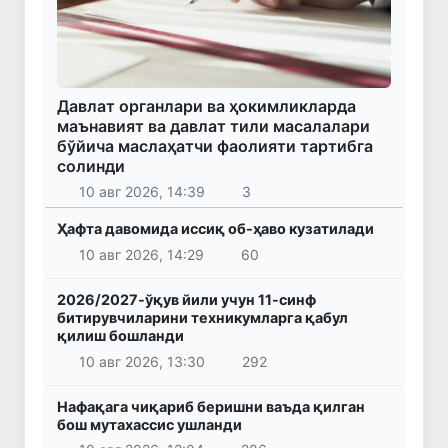
Давлат органлари ва ҳокимликларда
маънавият ва давлат тили масалалари
бўйича маслаҳатчи фаолияти тартибга
солинди
10 авг 2026, 14:39
3
Ҳафта давомида иссиқ об-ҳаво кузатилади
10 авг 2026, 14:29
60
2026/2027-ўқув йили учун 11-синф
битирувчиларини техникумларга қабул
қилиш бошланди
10 авг 2026, 13:30
292
Нафақага чиқариб беришни ваъда қилган
бош мутахассис ушланди