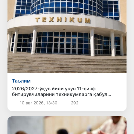
Таълим
2026/2027-ўқув йили учун 11-синф
битирувчиларини техникумларга қабул
қилиш бошланди
10 авг 2026, 13:30
292