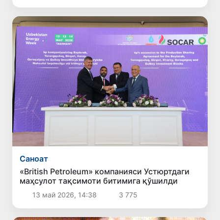
Саноат
«British Petroleum» компанияси Устюртдаги
маҳсулот тақсимоти битимига қўшилди
13 май 2026, 14:38
3 775