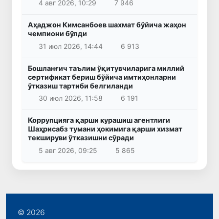
4 авг 2026, 10:29
7 946
Аҳаджон Кимсанбоев шахмат бўйича жаҳон
чемпиони бўлди
31 июл 2026, 14:44
6 913
Бошланғич таълим ўқитувчиларига миллий
сертификат бериш бўйича имтиҳонларни
ўтказиш тартиби белгиланди
30 июл 2026, 11:58
6 191
Коррупцияга қарши курашиш агентлиги
Шаҳрисабз тумани ҳокимига қарши хизмат
текшируви ўтказишни сўради
5 авг 2026, 09:25
5 865
© 2026