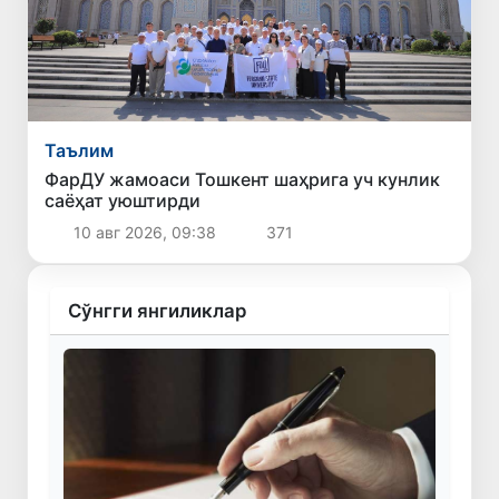
Таълим
ФарДУ жамоаси Тошкент шаҳрига уч кунлик
саёҳат уюштирди
10 авг 2026, 09:38
371
Сўнгги янгиликлар