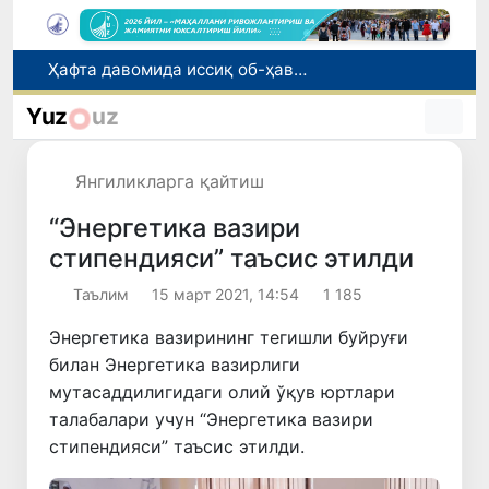
2026/2027-ўқув йили учун 11-синф битирувчиларини техникумларга қабул қилиш бошланди
Нафақага чиқариб беришни ваъда қилган бош мутахассис ушланди
Yuz
uz
Рақобат қўмитаси биологик фаол қўшимчалар рекламаси бўйича огоҳлантирди
Давлат органлари ва ҳокимликларда маънавият ва давлат тили масалалари бўйича маслаҳатчи фаолияти тартибга солинди
Янгиликларга қайтиш
Ҳафта давомида иссиқ об-ҳаво кузатилади
“Энергетика вазири
стипендияси” таъсис этилди
Таълим
15 март 2021, 14:54
1 185
Энергетика вазирининг тегишли буйруғи
билан Энергетика вазирлиги
мутасаддилигидаги олий ўқув юртлари
талабалари учун “Энергетика вазири
стипендияси” таъсис этилди.