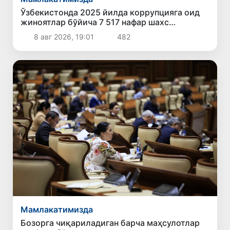
Ўзбекистонда 2025 йилда коррупцияга оид
жиноятлар бўйича 7 517 нафар шахс
жавобгарликка тортилган
8 авг 2026, 19:01
482
Мамлакатимизда
Бозорга чиқариладиган барча маҳсулотлар