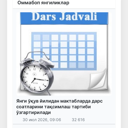
Оммабоп янгиликлар
Янги ўқув йилидан мактабларда дарс
соатларини тақсимлаш тартиби
ўзгартирилади
30 июл 2026, 09:06
32 616