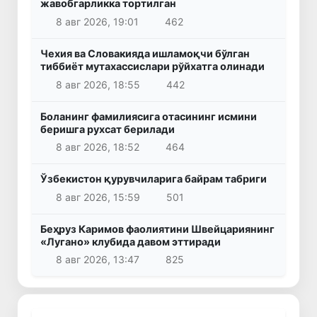
жавобгарликка тортилган
8 авг 2026, 19:01
462
Чехия ва Словакияда ишламоқчи бўлган
тиббиёт мутахассислари рўйхатга олинади
8 авг 2026, 18:55
442
Боланинг фамилиясига отасининг исмини
беришга рухсат берилади
8 авг 2026, 18:52
464
Ўзбекистон қурувчиларига байрам табриги
8 авг 2026, 15:59
501
Беҳруз Каримов фаолиятини Швейцариянинг
«Лугано» клубида давом эттиради
8 авг 2026, 13:47
825