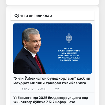
Сўнгги янгиликлар
“Янги Ўзбекистон бунёдкорлари” касбий
маҳорат миллий танлови ғолибларига
8 авг 2026, 22:50
22
Ўзбекистонда 2025 йилда коррупцияга оид
жиноятлар бўйича 7 517 нафар шахс