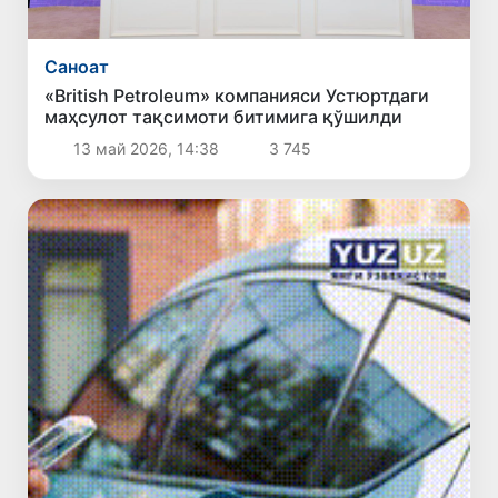
Саноат
«British Petroleum» компанияси Устюртдаги
маҳсулот тақсимоти битимига қўшилди
13 май 2026, 14:38
3 745