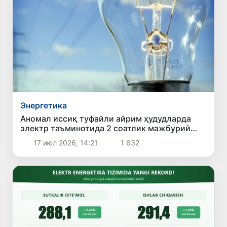
Энергетика
Аномал иссиқ туфайли айрим ҳудудларда
электр таъминотида 2 соатлик мажбурий
чеклов жорий этилди
17 июл 2026, 14:21
1 632