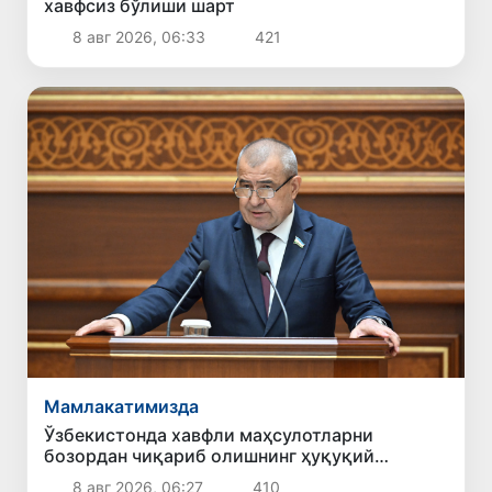
хавфсиз бўлиши шарт
8 авг 2026, 06:33
421
Мамлакатимизда
Ўзбекистонда хавфли маҳсулотларни
бозордан чиқариб олишнинг ҳуқуқий
механизми белгиланади
8 авг 2026, 06:27
410