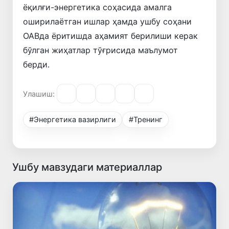
ёқилғи-энергетика соҳасида амалга
оширилаётган ишлар ҳамда ушбу соҳани
ОАВда ёритишда аҳамият берилиши керак
бўлган жиҳатлар тўғрисида маълумот
берди.
Улашиш:
#Энергетика вазирлиги
#Тренинг
Ушбу мавзудаги материаллар