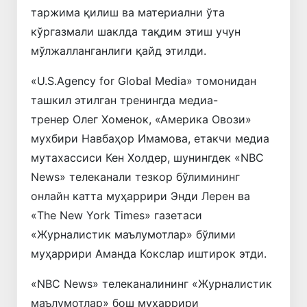
таржима қилиш ва материални ўта
кўргазмали шаклда тақдим этиш учун
мўлжалланганлиги қайд этилди.
«U.S.Agency for Global Media» томонидан
ташкил этилган тренингда медиа-
тренер Олег Хоменок, «Америка Овози»
мухбири Навбаҳор Имамова, етакчи медиа
мутахассиси Кен Холдер, шунингдек «NBC
News» телеканали тезкор бўлимининг
онлайн катта муҳаррири Энди Лерен ва
«The New York Times» газетаси
«Журналистик маълумотлар» бўлими
муҳаррири Аманда Кокслар иштирок этди.
«NBC News» телеканалининг «Журналистик
маълумотлар» бош муҳаррири