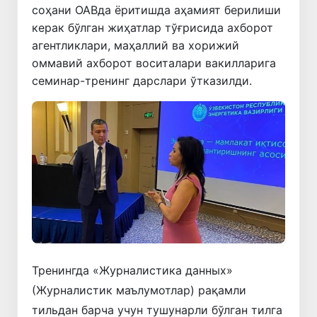
соҳани ОАВда ёритишда аҳамият берилиши
керак бўлган жиҳатлар тўғрисида ахборот
агентликлари, маҳаллий ва хорижий
оммавий ахборот воситалари вакилларига
семинар-тренинг дарслари ўтказилди.
Тренингда «Журналистика данных»
(Журналистик маълумотлар) рақамли
тильдан барча учун тушунарли бўлган тилга