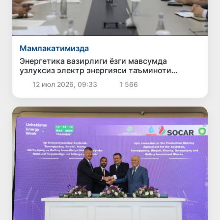
Мамлакатимизда
Энергетика вазирлиги ёзги мавсумда
узлуксиз электр энергияси таъминоти
бўйича чораларни кучайтирмоқда
12 июл 2026, 09:33
1 566