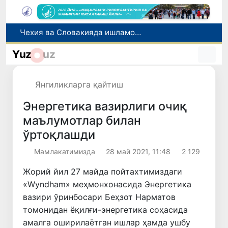
Боланинг фамилиясига отасининг исмини беришга рухсат берилади
Беҳруз Каримов фаолиятини Швейцариянинг «Лугано» клубида давом эттиради
Yuz
uz
Экстремистик ташкилотлар ва материалларнинг электрон реестри юритилади
Ўзбекистонда 2025 йилда коррупцияга оид жиноятлар бўйича 7 517 нафар шахс жавобгарликка тортилган
Янгиликларга қайтиш
Чехия ва Словакияда ишламоқчи бўлган тиббиёт мутахассислари рўйхатга олинади
Энергетика вазирлиги очиқ
маълумотлар билан
ўртоқлашди
Мамлакатимизда
28 май 2021, 11:48
2 129
Жорий йил 27 майда пойтахтимиздаги
«Wyndham» меҳмонхонасида Энергетика
вазири ўринбосари Беҳзот Нарматов
томонидан ёқилғи-энергетика соҳасида
амалга оширилаётган ишлар ҳамда ушбу