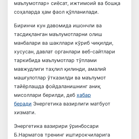
маълумотлар» сиёсат, ижтимоий ва бошқа
соҳаларда ҳам фаол қўлланилади.
Биринчи кун давомида ишончли ва
тасдиқланган маълумотларни олиш
манбалари ва шакллари кўриб чиқилди,
хусусан, давлат органлари веб-сайтлари
таркибида маълумотлар тўплами
мавжудлиги таҳлил қилинди, амалий
машғулотлар ўтказилди ва маълумот
тайёрлашда фойдаланишнинг аниқ
мисоллари берилди, деб
хабар
беради
Энергетика вазирлиги матбуот
хизмати.
Энергетика вазирири ўринбосари
Б.Нарматов тренинг иштирокчиларига