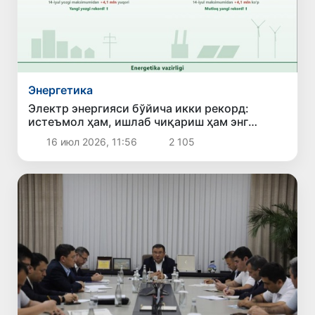
Энергетика
Электр энергияси бўйича икки рекорд:
истеъмол ҳам, ишлаб чиқариш ҳам энг
юқори кўрсаткичга чиқди
16 июл 2026, 11:56
2 105