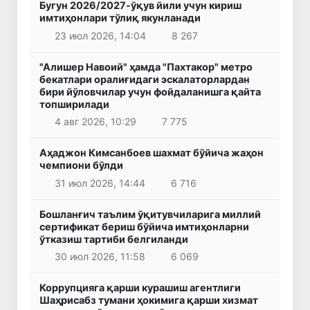
Бугун 2026/2027-ўқув йили учун кириш
имтиҳонлари тўлиқ якунланади
23 июл 2026, 14:04
8 267
"Алишер Навоий" ҳамда "Пахтакор" метро
бекатлари оралиғидаги эскалаторлардан
бири йўловчилар учун фойдаланишга қайта
топширилади
4 авг 2026, 10:29
7 775
Аҳаджон Кимсанбоев шахмат бўйича жаҳон
чемпиони бўлди
31 июл 2026, 14:44
6 716
Бошланғич таълим ўқитувчиларига миллий
сертификат бериш бўйича имтиҳонларни
ўтказиш тартиби белгиланди
30 июл 2026, 11:58
6 069
Коррупцияга қарши курашиш агентлиги
Шаҳрисабз тумани ҳокимига қарши хизмат