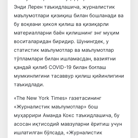
Энди Лерен таъкидлашича, журналистик
маълумотлари қизиқиш билан бошланади ва
бу воқеани ҳикоя қилиш ва қизиқарли
материалларни баён қилишнинг энг муҳим
воситаларидан биридир. Шунингдек, у
статистик маълумотлар ва маълумотлар
тўпламлари билан ишламасдан, вазиятни
қандай қилиб COVID-19 билан боғлаш
мумкинлигини тасаввур қилиш қийинлигини
таъкидлади.
«The New York Times» газетасининг
«Журналистик маълумотлар» бош
муҳаррири Аманда Кокс таъкидлашича, бу
асосан иқтисодий мавзуларни ёритиш учун
ишлатилган бўлсада, «Журналистик