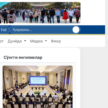
Ўзб
рт
Дунёда
Медиа
Фикр
Сўнгги янгиликлар