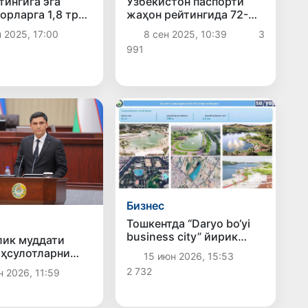
тингига эга
Ўзбекистон паспорти
орларга 1,8 трлн
жаҳон рейтингида 72-
 1 кунда
ўринни эгаллади
 2025, 17:00
8 сен 2025, 10:39
3
илди
991
Бизнес
Тошкентда “Daryo bo‘yi
business city” йирик
ик муддати
шаҳарсозлик лойиҳаси
аҳсулотларни
15 июн 2026, 15:53
тақдим этилди
ик учун
2 732
н 2026, 11:59
лар оширилиши