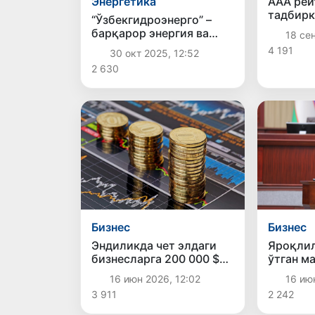
Энергетика
AAA рей
тадбирк
“Ўзбекгидроэнерго” –
сўм ҚҚС
барқарор энергия ва
18 сен
қайтар
халқаро ишонч рамзи:
4 191
30 окт 2025, 12:52
Fitch Ratings компания
2 630
рейтингини “BB”
барқарор даражасида
тасдиқлади
Бизнес
Бизнес
Яроқлил
Эндиликда чет элдаги
ўтган м
бизнесларга 200 000 $
сотганл
гача инвестиция қилиш
16 ию
16 июн 2026, 12:02
жарима
мумкин бўлади!
2 242
3 911
мумкин