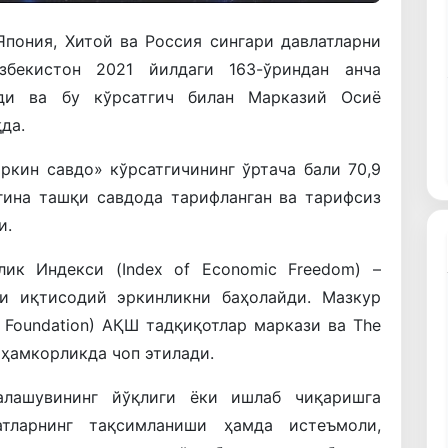
пония, Хитой ва Россия сингари давлатларни
збекистон 2021 йилдаги 163-ўриндан анча
лди ва бу кўрсатгич билан Марказий Осиё
да.
ркин савдо» кўрсатгичининг ўртача бали 70,9
ргина ташқи савдода тарифланган ва тарифсиз
и.
лик Индекси (Index of Economic Freedom) –
ги иқтисодий эркинликни баҳолайди. Мазкур
 Foundation) АҚШ тадқиқотлар маркази ва The
н ҳамкорликда чоп этилади.
алашувининг йўқлиги ёки ишлаб чиқаришга
тларнинг тақсимланиши ҳамда истеъмоли,