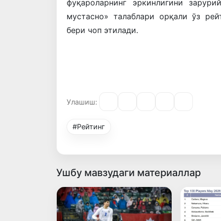
фуқароларнинг эркинлигини зарури
мустасно» талаблари орқали ўз рей
бери чоп этилади.
Улашиш:
#Рейтинг
Ушбу мавзудаги материаллар