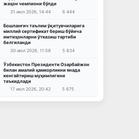
жаҳон чемпиони бўлди
31 июл 2026, 14:44
6 444
Бошланғич таълим ўқитувчиларига
миллий сертификат бериш бўйича
имтиҳонларни ўтказиш тартиби
белгиланди
30 июл 2026, 11:58
5 834
Ўзбекистон Президенти Озарбайжон
билан амалий ҳамкорликни янада
кенгайтириш муҳимлигини
таъкидлади
17 июл 2026, 20:42
5 675