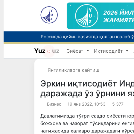
Yuz
uz
Сиёсат
Иқтисодиёт
Тошкентда ППХ инспектори 13 ёшли бола
Янгиликларга қайтиш
Эркин иқтисодиёт Инд
даражада ўз ўрнини 
Бизнес
19 янв 2022, 10:53
5 377
Давлатимизда тўғри савдо сиёсати юр
божхона ва назорат тўсиқларини енг
натижасида халқаро даражадаги кўрса