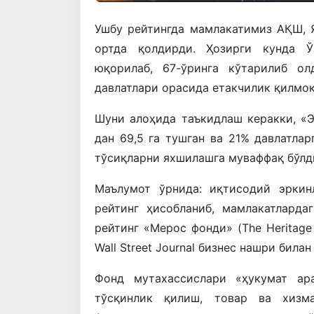
Ушбу рейтингда мамлакатимиз АҚШ, Я
ортда қолдирди. Ҳозирги кунда Ў
юқорилаб, 67-ўринга кўтарилиб о
давлатлари орасида етакчилик қилмоқ
Шуни алоҳида таъкидлаш керакки, «Э
дан 69,5 га тушган ва 21% давлатла
тўсиқларни яхшилашга муваффақ бўлд
Маълумот ўрнида: иқтисодий эркин
рейтинг ҳисобланиб, мамлакатларда
рейтинг «Мерос фонди» (The Heritage
Wall Street Journal бизнес нашри била
Фонд мутахассислари «ҳукумат ар
тўсқинлик қилиш, товар ва хизма