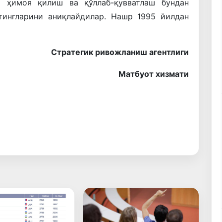
й ҳимоя қилиш ва қўллаб-қувватлаш бундан
тингларини аниқлайдилар. Нашр 1995 йилдан
Стратегик ривожланиш агентлиги
Матбуот хизмати