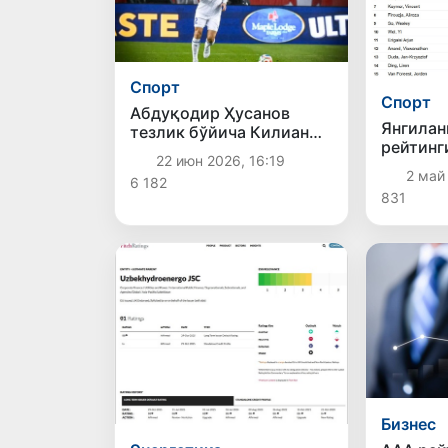
Спорт
Спорт
Абдуқодир Ҳусанов
Янгилан
тезлик бўйича Килиан
рейтинг
Мбаппени ортда
22 июн 2026, 16:19
Ўзбекис
қолдирди
2 май
6 182
нафар ш
831
бирдани
таликка
Бизнес