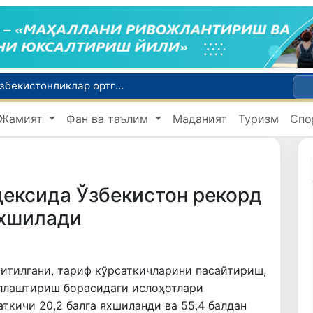
Россияда қийин вазиятда қолган юзлаб ўзбекистонликлар ортга қайтарилди
2030 йилгача хавфли чиқиндиларни қайта ишлаш даражаси 20 фоизга етказилади
Жамият
Фан ва таълим
Маданият
Туризм
Спо
Ўзбекистон илк бор Халқаро информатика олимпиадаси — IOI 2026га мезбонлик қилади
ни қутқариб қолди
Ўзбекистонда Барқарор ривожланиш мақсадлари ойлигига старт берилди
ексида Ўзбекистон рекорд
яхшилади
итилгани, тариф кўрсаткичларини пасайтириш,
иллаштириш борасидаги ислоҳотлари
ткичи 20,2 балга яхшиланди ва 55,4 балдан