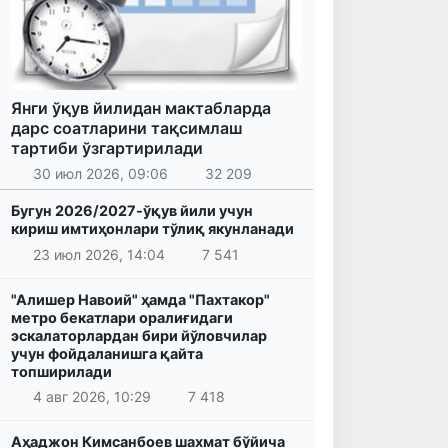
Янги ўқув йилидан мактабларда
дарс соатларини тақсимлаш
тартиби ўзгартирилади
30 июл 2026, 09:06
32 209
Бугун 2026/2027-ўқув йили учун
кириш имтиҳонлари тўлиқ якунланади
23 июл 2026, 14:04
7 541
"Алишер Навоий" ҳамда "Пахтакор"
метро бекатлари оралиғидаги
эскалаторлардан бири йўловчилар
учун фойдаланишга қайта
топширилади
4 авг 2026, 10:29
7 418
Аҳаджон Кимсанбоев шахмат бўйича