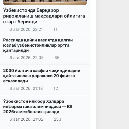
Ўзбекистонда Барқарор
ривожланиш мақсадлари ойлигига
старт берилди
6 авг 2026, 22:21
11
Россияда қийин вазиятда қолган
юзлаб ўзбекистонликлар ортга
қайтарилди
6 авг 2026, 22:05
65
2030 йилгача хавфли чиқиндиларни
қайта ишлаш даражаси 20 фоизга
етказилади
6 авг 2026, 21:18
12
Ўзбекистон илк бор Халқаро
информатика олимпиадаси — IOI
2026га мезбонлик қилади
6 авг 2026, 21:02
253