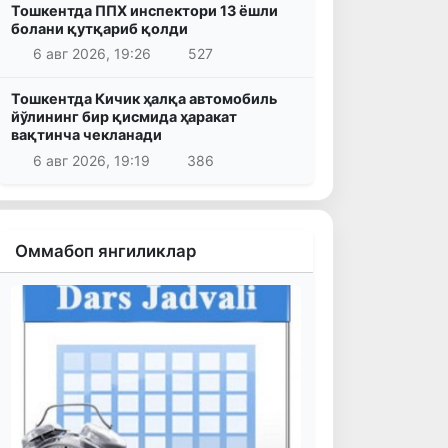
Тошкентда ППХ инспектори 13 ёшли
болани қутқариб қолди
6 авг 2026, 19:26
527
Тошкентда Кичик ҳалқа автомобиль
йўлининг бир қисмида ҳаракат
вақтинча чекланади
6 авг 2026, 19:19
386
Оммабоп янгиликлар