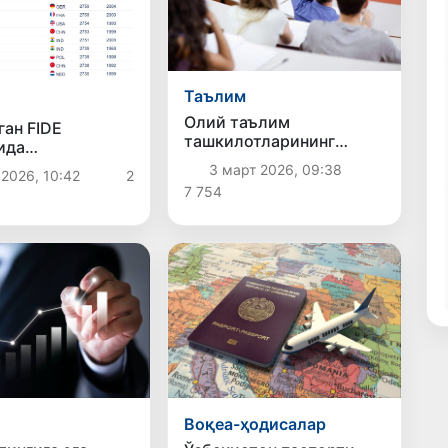
Таълим
Олий таълим
ган FIDE
ташкилотларининг
ида
миллий рейтинги жорий
тоннинг икки
3 март 2026, 09:38
 2026, 10:42
2
этилди
ахматчиси
7 754
га ТОП-5
 кирди
Воқеа-ҳодисалар