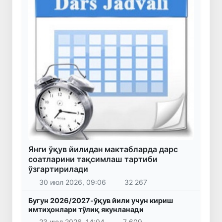
Янги ўқув йилидан мактабларда дарс
соатларини тақсимлаш тартиби
ўзгартирилади
30 июл 2026, 09:06
32 267
Бугун 2026/2027-ўқув йили учун кириш
имтиҳонлари тўлиқ якунланади
23 июл 2026, 14:04
7 609