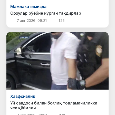
Мамлакатимизда
Орзулар рўёбин кўрган тақдирлар
7 авг 2026, 09:21
125
Хавфсизлик
Уй савдоси билан боғлиқ товламачиликка
чек қўйилди