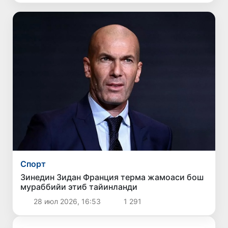
Спорт
Зинедин Зидан Франция терма жамоаси бош
мураббийи этиб тайинланди
28 июл 2026, 16:53
1 291