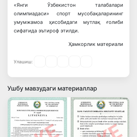
«
Янги
Ўзбекистон
талабалари
олимпиадаси
»
спорт
мусобақаларининг
умумжамоа
ҳисобидаги
мутлақ
ғолиби
сифатида
эътироф
этилди
.
Ҳамкорлик материали
Улашиш:
Ушбу мавзудаги материаллар