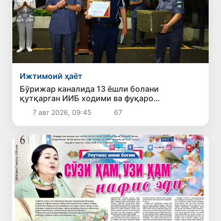
Ижтимоий ҳаёт
Бўрижар каналида 13 ёшли болани
қутқарган ИИБ ходими ва фуқаро
тақдирланди
7 авг 2026, 09:45
67