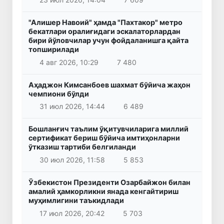
"Алишер Навоий" ҳамда "Пахтакор" метро
бекатлари оралиғидаги эскалаторлардан
бири йўловчилар учун фойдаланишга қайта
топширилади
4 авг 2026, 10:29
7 480
Аҳаджон Кимсанбоев шахмат бўйича жаҳон
чемпиони бўлди
31 июл 2026, 14:44
6 489
Бошланғич таълим ўқитувчиларига миллий
сертификат бериш бўйича имтиҳонларни
ўтказиш тартиби белгиланди
30 июл 2026, 11:58
5 853
Ўзбекистон Президенти Озарбайжон билан
амалий ҳамкорликни янада кенгайтириш
муҳимлигини таъкидлади
17 июл 2026, 20:42
5 703