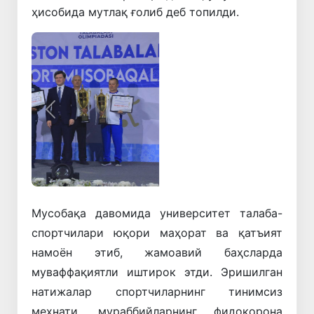
ҳисобида мутлақ ғолиб деб топилди.
Олдинги
Кейинги
Мусобақа
давомида
университет
талаба-
спортчилари
юқори
маҳорат
ва
қатъият
намоён
этиб
,
жамоавий
баҳсларда
муваффақиятли
иштирок
этди
.
Эришилган
натижалар
спортчиларнинг
тинимсиз
меҳнати
,
мураббийларнинг
фидокорона