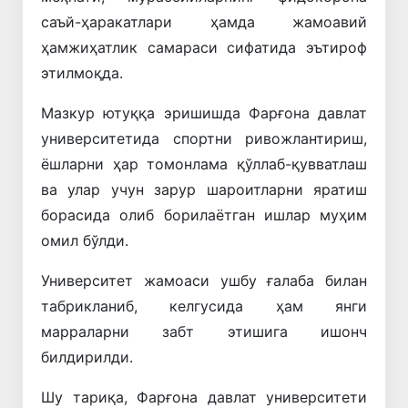
саъй-ҳаракатлари
ҳамда
жамоавий
ҳамжиҳатлик
самараси
сифатида
эътироф
этилмоқда
.
Мазкур
ютуққа
эришишда
Фарғона
давлат
университетида
спортни
ривожлантириш
,
ёшларни
ҳар
томонлама
қўллаб-қувватлаш
ва
улар
учун
зарур
шароитларни
яратиш
борасида
олиб
борилаётган
ишлар
муҳим
омил
бўлди
.
Университет
жамоаси
ушбу
ғалаба
билан
табрикланиб
,
келгусида
ҳам
янги
марраларни
забт
этишига
ишонч
билдирилди
.
Шу
тариқа
,
Фарғона
давлат
университети