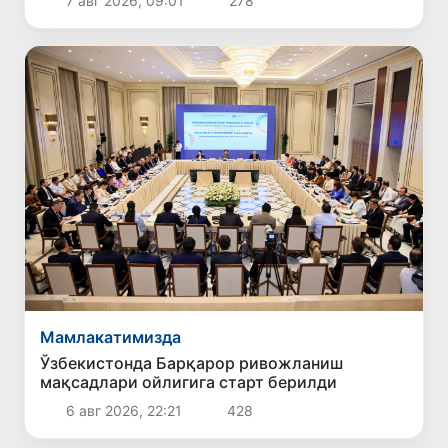
7 авг 2026, 09:01
278
Мамлакатимизда
Ўзбекистонда Барқарор ривожланиш
мақсадлари ойлигига старт берилди
6 авг 2026, 22:21
428