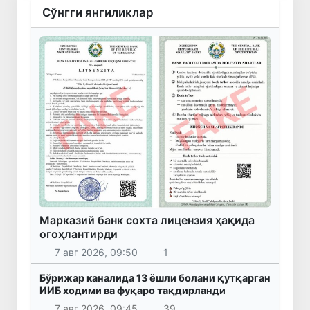
Сўнгги янгиликлар
Марказий банк сохта лицензия ҳақида
огоҳлантирди
7 авг 2026, 09:50
1
Бўрижар каналида 13 ёшли болани қутқарган
ИИБ ходими ва фуқаро тақдирланди
7 авг 2026, 09:45
39