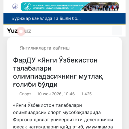
Сўзи ҳам, ўзи ҳам нафис эди
Орзулар рўёбин кўрган тақдирлар
Yuz
uz
Уй савдоси билан боғлиқ товламачиликка чек қўйилди
Марказий банк сохта лицензия ҳақида огоҳлантирди
Янгиликларга қайтиш
Бўрижар каналида 13 ёшли болани қутқарган ИИБ ходими ва фуқаро тақдирланди
ФарДУ «Янги Ўзбекистон
талабалари
олимпиадаси»нинг мутлақ
ғолиби бўлди
Спорт
10 июн 2026, 10:46
1 425
«Янги Ўзбекистон талабалари
олимпиадаси» спорт мусобақаларида
Фарғона давлат университети делегацияси
юксак натижаларни қайд этиб, умумжамоа