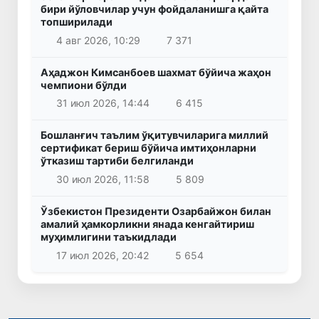
бири йўловчилар учун фойдаланишга қайта
топширилади
4 авг 2026, 10:29
7 371
Аҳаджон Кимсанбоев шахмат бўйича жаҳон
чемпиони бўлди
31 июл 2026, 14:44
6 415
Бошланғич таълим ўқитувчиларига миллий
сертификат бериш бўйича имтиҳонларни
ўтказиш тартиби белгиланди
30 июл 2026, 11:58
5 809
Ўзбекистон Президенти Озарбайжон билан
амалий ҳамкорликни янада кенгайтириш
муҳимлигини таъкидлади
17 июл 2026, 20:42
5 654