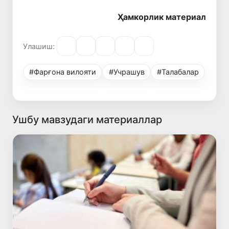
Ҳамкорлик материал
Улашиш:
#Фарғона вилояти
#Учрашув
#Талабалар
Ушбу мавзудаги материаллар