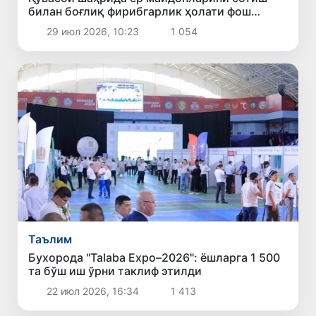
билан боғлиқ фирибгарлик ҳолати фош
этилди
29 июл 2026, 10:23
1 054
Таълим
Бухорода "Talaba Expo–2026": ёшларга 1 500
та бўш иш ўрни таклиф этилди
22 июл 2026, 16:34
1 413