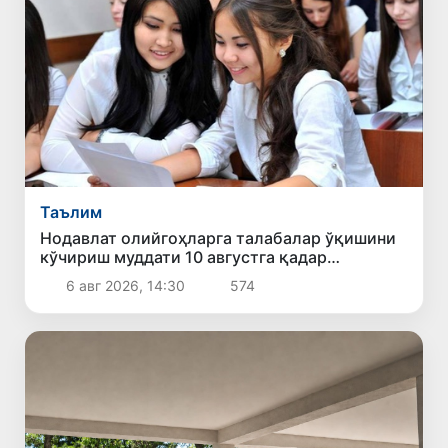
Таълим
Нодавлат олийгоҳларга талабалар ўқишини
кўчириш муддати 10 августга қадар
узайтирилди
6 авг 2026, 14:30
574