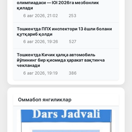
олимпиадаси — IOI 2026га мезбонлик
қилади
6 авг 2026, 21:02
253
Тошкентда ППХ инспектори 13 ёшли болани
қутқариб қолди
6 авг 2026, 19:26
527
Тошкентда Кичик ҳалқа автомобиль
йўлининг бир қисмида ҳаракат вақтинча
чекланади
6 авг 2026, 19:19
386
Оммабоп янгиликлар