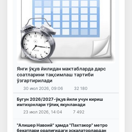
Янги ўқув йилидан мактабларда дарс
соатларини тақсимлаш тартиби
ўзгартирилади
30 июл 2026, 09:06
32 180
Бугун 2026/2027-ўқув йили учун кириш
имтиҳонлари тўлиқ якунланади
23 июл 2026, 14:04
7 492
"Алишер Навоий" ҳамда "Пахтакор" метро
бекатлари оралиғидаги эскалаторлардан