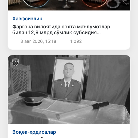
Хавфсизлик
Фарғона вилоятида сохта маълумотлар
билан 12,9 млрд сўмлик субсидия
ажратилганлиги ҳолати фош этилди
3 авг 2026, 15:18
1 092
Воқеа-ҳодисалар