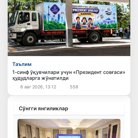
Таълим
1-синф ўқувчилари учун «Президент совғаси»
ҳудудларга жўнатилди
6 авг 2026, 13:12
558
Сўнгги янгиликлар