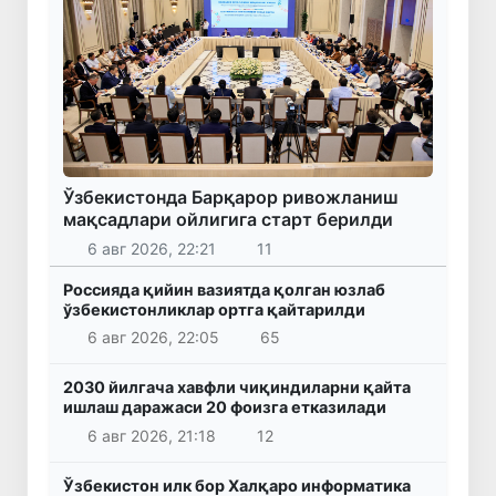
Ўзбекистонда Барқарор ривожланиш
мақсадлари ойлигига старт берилди
6 авг 2026, 22:21
11
Россияда қийин вазиятда қолган юзлаб
ўзбекистонликлар ортга қайтарилди
6 авг 2026, 22:05
65
2030 йилгача хавфли чиқиндиларни қайта
ишлаш даражаси 20 фоизга етказилади
6 авг 2026, 21:18
12
Ўзбекистон илк бор Халқаро информатика