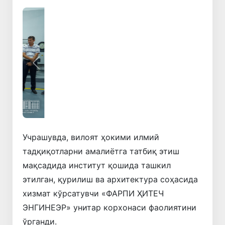
Олдинги
Кейинги
Учрашувда, вилоят ҳокими илмий
тадқиқотларни амалиётга татбиқ этиш
мақсадида институт қошида ташкил
этилган, қурилиш ва архитектура соҳасида
хизмат кўрсатувчи «ФАРПИ ҲИТEЧ
ЭНГИНEЭР» унитар корхонаси фаолиятини
ўрганди.