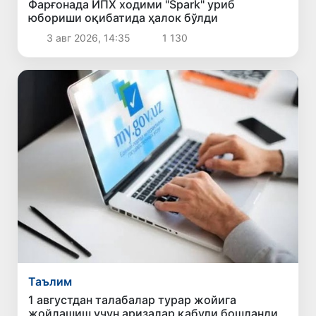
Фарғонада ЙПХ ходими "Spark" уриб
юбориши оқибатида ҳалок бўлди
3 авг 2026, 14:35
1 130
Таълим
1 августдан талабалар турар жойига
жойлашиш учун аризалар қабули бошланди