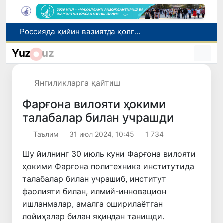
2030 йилгача хавфли чиқиндиларни қайта ишлаш даражаси 20 фоизга етказилади
Ўзбекистон илк бор Халқаро информатика олимпиадаси — IOI 2026га мезбонлик қилади
Yuz
uz
Тошкентда ППХ инспектори 13 ёшли болани қутқариб қолди
Ўзбекистонда Барқарор ривожланиш мақсадлари ойлигига старт берилди
Янгиликларга қайтиш
Россияда қийин вазиятда қолган юзлаб ўзбекистонликлар ортга қайтарилди
Фарғона вилояти ҳокими
талабалар билан учрашди
Таълим
31 июл 2024, 10:45
1 734
Шу йилнинг 30 июль куни Фарғона вилояти
ҳокими Фарғона политехника институтида
талабалар билан учрашиб, институт
фаолияти билан, илмий-инновацион
ишланмалар, амалга оширилаётган
лойиҳалар билан яқиндан танишди.