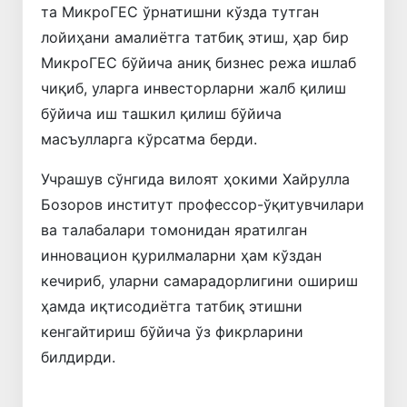
та МикроГEС ўрнатишни кўзда тутган
лойиҳани амалиётга татбиқ этиш, ҳар бир
МикроГEС бўйича аниқ бизнес режа ишлаб
чиқиб, уларга инвесторларни жалб қилиш
бўйича иш ташкил қилиш бўйича
масъулларга кўрсатма берди.
Учрашув сўнгида вилоят ҳокими Хайрулла
Бозоров институт профессор-ўқитувчилари
ва талабалари томонидан яратилган
инновацион қурилмаларни ҳам кўздан
кечириб, уларни самарадорлигини ошириш
ҳамда иқтисодиётга татбиқ этишни
кенгайтириш бўйича ўз фикрларини
билдирди.