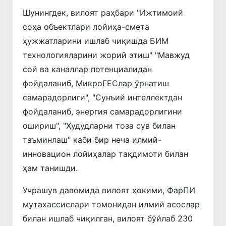
Шунингдек, вилоят раҳбари "Ижтимоий
соҳа объектлари лойиҳа-смета
ҳужжатларини ишлаб чиқишда БИМ
технологияларини жорий этиш" "Мавжуд
сой ва каналлар потенциалидан
фойдаланиб, МикроГEСлар ўрнатиш
самарадорлиги", "Сунъий интеллектдан
фойдаланиб, энергия самарадорлигини
ошириш", "Ҳудудларни тоза сув билан
таъминлаш" каби бир неча илмий-
инновацион лойиҳалар тақдимоти билан
ҳам танишди.
Учрашув давомида вилоят ҳокими, ФарПИ
мутахассислари томонидан илмий асослар
билан ишлаб чиқилган, вилоят бўйлаб 230