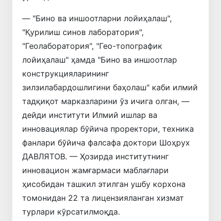
— "Бино ва иншоотларни лойиҳалаш",
"Қурилиш синов лаборатория",
"Геолаборатория", "Гео-топографик
лойиҳалаш" ҳамда "Бино ва иншоотлар
конструкцияларининг
зилзилабардошлигини баҳолаш" каби илмий
тадқиқот марказларини ўз ичига олган, —
дейди институти Илмий ишлар ва
инновациялар бўйича проректори, техника
фанлари бўйича фалсафа доктори Шоҳрух
ДАВЛЯТОВ. — Ҳозирда институтнинг
инновацион жамғармаси маблағлари
ҳисобидан ташкил этилган ушбу корхона
томонидан 22 та лицензияланган хизмат
турлари кўрсатилмоқда.