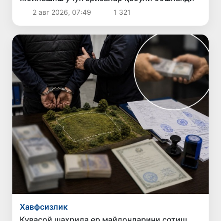
2 авг 2026, 07:49
1 321
Хавфсизлик
Қувасой шаҳрида ер майдонларини сотиш