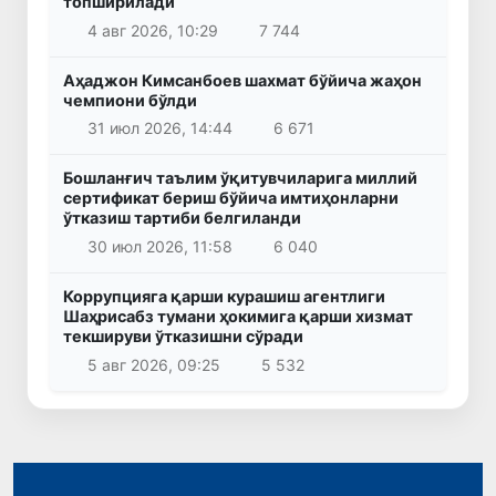
топширилади
4 авг 2026, 10:29
7 744
Аҳаджон Кимсанбоев шахмат бўйича жаҳон
чемпиони бўлди
31 июл 2026, 14:44
6 671
Бошланғич таълим ўқитувчиларига миллий
сертификат бериш бўйича имтиҳонларни
ўтказиш тартиби белгиланди
30 июл 2026, 11:58
6 040
Коррупцияга қарши курашиш агентлиги
Шаҳрисабз тумани ҳокимига қарши хизмат
текшируви ўтказишни сўради
5 авг 2026, 09:25
5 532