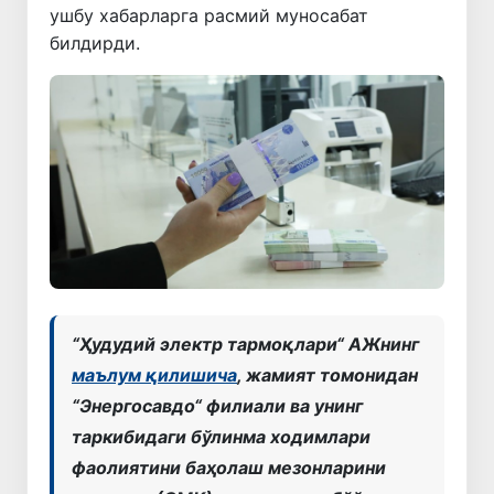
ушбу хабарларга расмий муносабат
билдирди.
“Ҳудудий электр тармоқлари“ АЖнинг
маълум қилишича
, жамият томонидан
“Энергосавдо“ филиали ва унинг
таркибидаги бўлинма ходимлари
фаолиятини баҳолаш мезонларини