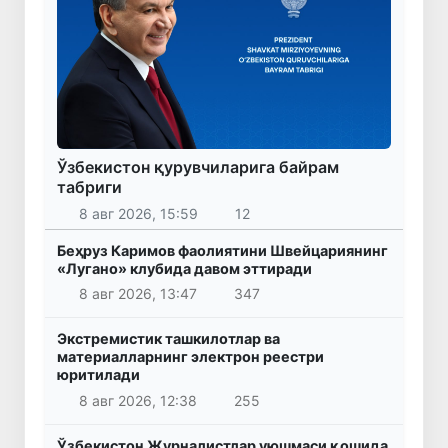
Ўзбекистон қурувчиларига байрам
табриги
8 авг 2026, 15:59
12
Беҳруз Каримов фаолиятини Швейцариянинг
«Лугано» клубида давом эттиради
8 авг 2026, 13:47
347
Экстремистик ташкилотлар ва
материалларнинг электрон реестри
юритилади
8 авг 2026, 12:38
255
Ўзбекистон Журналистлар уюшмаси қошида