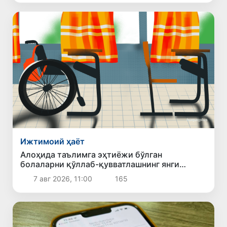
Ижтимоий ҳаёт
Алоҳида таълимга эҳтиёжи бўлган
болаларни қўллаб-қувватлашнинг янги
тизими жорий этилади
7 авг 2026, 11:00
165