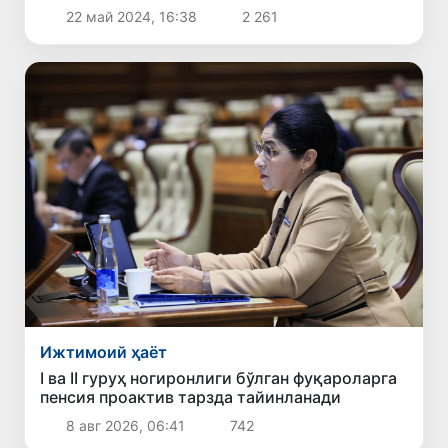
22 май 2024, 16:38
2 261
Ижтимоий ҳаёт
I ва II гуруҳ ногиронлиги бўлган фуқароларга
пенсия проактив тарзда тайинланади
8 авг 2026, 06:41
742