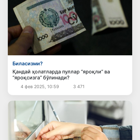
Биласизми?
Қандай ҳолатларда пуллар “яроқли” ва
“яроқсизга” бўлинади?
4 фев 2025, 10:59
3 471