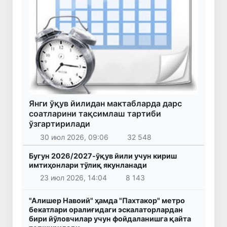
Янги ўқув йилидан мактабларда дарс
соатларини тақсимлаш тартиби
ўзгартирилади
30 июл 2026, 09:06
32 548
Бугун 2026/2027-ўқув йили учун кириш
имтиҳонлари тўлиқ якунланади
23 июл 2026, 14:04
8 143
"Алишер Навоий" ҳамда "Пахтакор" метро
бекатлари оралиғидаги эскалаторлардан
бири йўловчилар учун фойдаланишга қайта