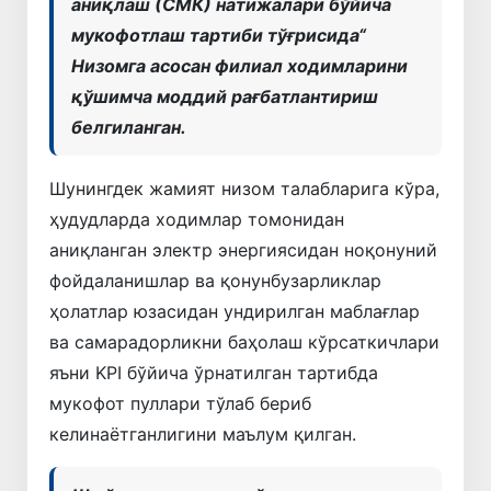
аниқлаш (СМК) натижалари бўйича
мукофотлаш тартиби тўғрисида“
Низомга асосан филиал ходимларини
қўшимча моддий рағбатлантириш
белгиланган.
Шунингдек жамият низом талабларига кўра,
ҳудудларда ходимлар томонидан
аниқланган электр энергиясидан ноқонуний
фойдаланишлар ва қонунбузарликлар
ҳолатлар юзасидан ундирилган маблағлар
ва самарадорликни баҳолаш кўрсаткичлари
яъни KPI бўйича ўрнатилган тартибда
мукофот пуллари тўлаб бериб
келинаётганлигини маълум қилган.