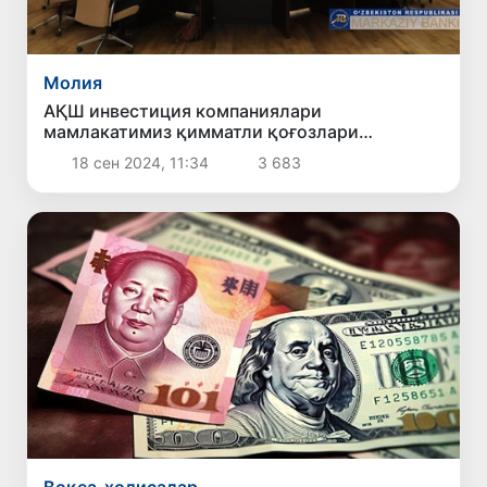
Молия
АҚШ инвестиция компаниялари
мамлакатимиз қимматли қоғозлари
бозорига қизиқиш билдирди
18 сен 2024, 11:34
3 683
Воқеа-ҳодисалар