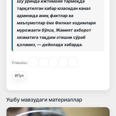
Шу ўринда ижтимоий тармоқда
тарқатилган хабар юзасидан канал
админида аниқ фактлар ва
маълумотлар ёки Филиал ходимлари
мурожаати бўлса, Жамият ахборот
хизматига тақдим этишни сўраб
қоламиз, — дейилади хабарда.
Улашиш:
#Пул
Ушбу мавзудаги материаллар