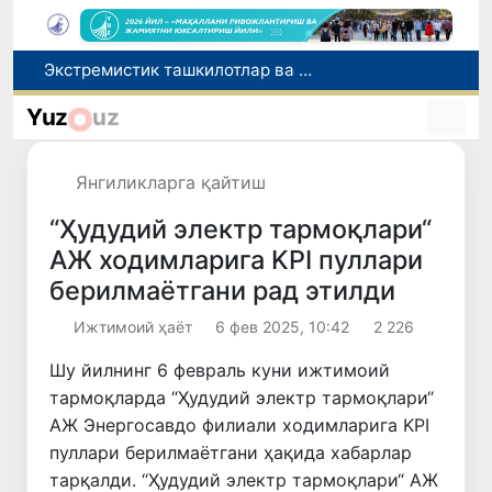
Ўзбекистон Журналистлар уюшмаси қошида Блогерлар ижодий кенгаши ташкил этилди
Кредит ва молиявий хизматлар рекламасига огоҳлантириш талаби киритилади
Yuz
uz
FOTON ва MKBANK стратегик ҳамкорлик ва бўлиб тўлаш шартлари!
Беҳруз Каримов фаолиятини Швейцариянинг «Лугано» клубида давом эттиради
Янгиликларга қайтиш
Экстремистик ташкилотлар ва материалларнинг электрон реестри юритилади
“Ҳудудий электр тармоқлари“
АЖ ходимларига KPI пуллари
берилмаётгани рад этилди
Ижтимоий ҳаёт
6 фев 2025, 10:42
2 226
Шу йилнинг 6 февраль куни ижтимоий
тармоқларда “Ҳудудий электр тармоқлари“
АЖ Энергосавдо филиали ходимларига KPI
пуллари берилмаётгани ҳақида хабарлар
тарқалди. “Ҳудудий электр тармоқлари“ АЖ