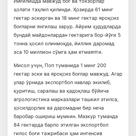
Йиғилишда мавжуд боғ ва токзорлар
ҳолати таҳлил қилинди. Ҳозирда 61 минг
гектар эскирган ва 18 минг гектар яроқсиз
боғларни янгилаш зарур. Айрим ҳудудларда
бундай майдонлардан гектарига бор-йўғи 5
тонна ҳосил олинмоқда, йиллик даромад
эса 10 миллион сўмга ҳам етмаяпти.
Мисол учун, Поп туманида 1 минг 200
гектар эски ва яроқсиз боғлар мавжуд. Агар
улар ўрнида экспортбоп навлар экилиб,
қуритиш, саралаш ва қадоқлаш бўйича
агрологистика марказлари ташкил этилса,
ҳосилдорлик ва даромадни бир неча
баробар ошириш мумкин. Мазкур туманда
84 гектарда барпо этилган экспортбоп
гилос боғи тажрибаси ҳам интенсив