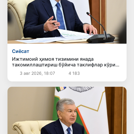
Сиёсат
Ижтимоий ҳимоя тизимини янада
такомиллаштириш бўйича таклифлар кўриб
чиқилди
3 авг 2026, 18:07
4 183