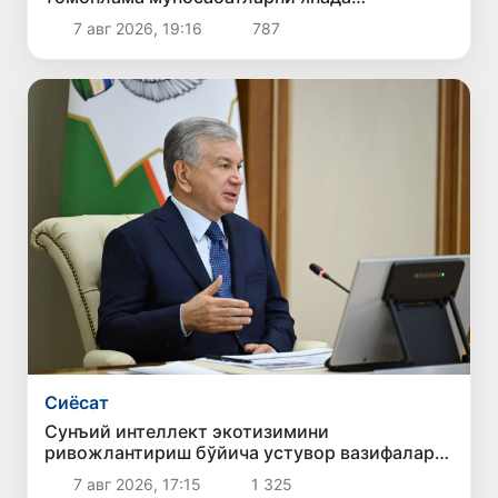
мустаҳкамлаш истиқболларини муҳокама
7 авг 2026, 19:16
787
қилдилар
Сиёсат
Сунъий интеллект экотизимини
ривожлантириш бўйича устувор вазифалар
белгиланди
7 авг 2026, 17:15
1 325