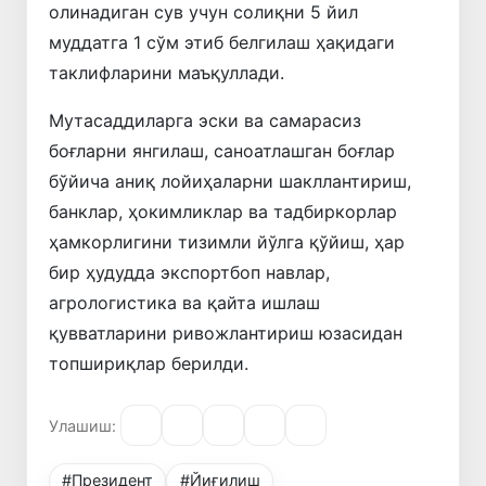
олинадиган сув учун солиқни 5 йил
муддатга 1 сўм этиб белгилаш ҳақидаги
таклифларини маъқуллади.
Мутасаддиларга эски ва самарасиз
боғларни янгилаш, саноатлашган боғлар
бўйича аниқ лойиҳаларни шакллантириш,
банклар, ҳокимликлар ва тадбиркорлар
ҳамкорлигини тизимли йўлга қўйиш, ҳар
бир ҳудудда экспортбоп навлар,
агрологистика ва қайта ишлаш
қувватларини ривожлантириш юзасидан
топшириқлар берилди.
Улашиш:
#Президент
#Йиғилиш