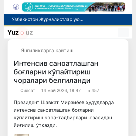
Ўзбекистон Журналистлар уюшмаси қошида Блогерлар ижодий кенгаши ташкил этилди
Кредит ва молиявий хизматлар рекламасига огоҳлантириш талаби киритилади
Yuz
uz
FOTON ва MKBANK стратегик ҳамкорлик ва бўлиб тўлаш шартлари!
Тошкентда 4 килограммдан ортиқ гиёҳвандлик воситаларининг «закладка» усулида тарқатилишига чек қўйилди
Янгиликларга қайтиш
Экстремистик ташкилотлар ва материалларнинг электрон реестри юритилади
Интенсив саноатлашган
боғларни кўпайтириш
чоралари белгиланди
Сиёсат
14 май 2026, 18:47
5 457
Президент Шавкат Мирзиёев ҳудудларда
интенсив саноатлашган боғларни
кўпайтириш чора-тадбирлари юзасидан
йиғилиш ўтказди.