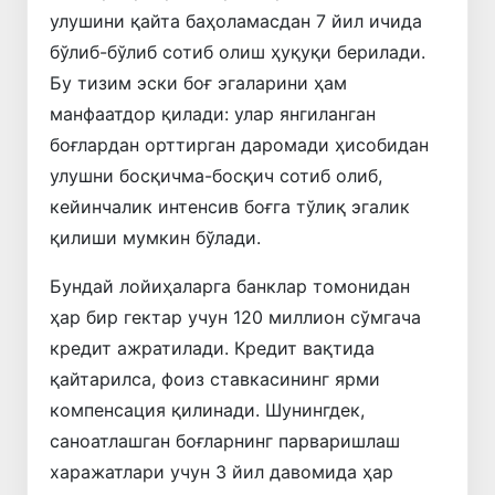
улушини қайта баҳоламасдан 7 йил ичида
бўлиб-бўлиб сотиб олиш ҳуқуқи берилади.
Бу тизим эски боғ эгаларини ҳам
манфаатдор қилади: улар янгиланган
боғлардан орттирган даромади ҳисобидан
улушни босқичма-босқич сотиб олиб,
кейинчалик интенсив боғга тўлиқ эгалик
қилиши мумкин бўлади.
Бундай лойиҳаларга банклар томонидан
ҳар бир гектар учун 120 миллион сўмгача
кредит ажратилади. Кредит вақтида
қайтарилса, фоиз ставкасининг ярми
компенсация қилинади. Шунингдек,
саноатлашган боғларнинг парваришлаш
харажатлари учун 3 йил давомида ҳар