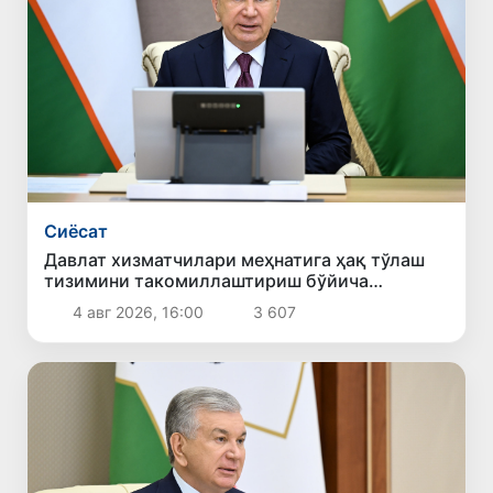
Сиёсат
Давлат хизматчилари меҳнатига ҳақ тўлаш
тизимини такомиллаштириш бўйича
таклифлар кўриб чиқилди
4 авг 2026, 16:00
3 607