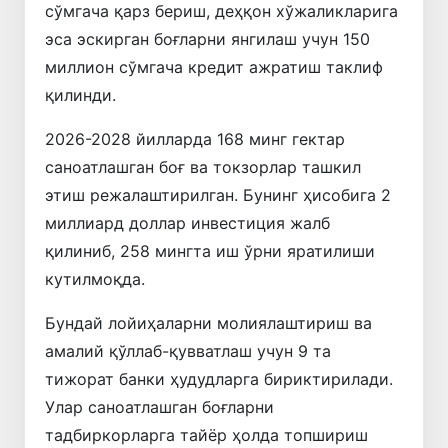
сўмгача қарз бериш, деҳқон хўжаликларига
эса эскирган боғларни янгилаш учун 150
миллион сўмгача кредит ажратиш таклиф
қилинди.
2026-2028 йилларда 168 минг гектар
саноатлашган боғ ва токзорлар ташкил
этиш режалаштирилган. Бунинг ҳисобига 2
миллиард доллар инвестиция жалб
қилиниб, 258 мингта иш ўрни яратилиши
кутилмоқда.
Бундай лойиҳаларни молиялаштириш ва
амалий қўллаб-қувватлаш учун 9 та
тижорат банки ҳудудларга бириктирилади.
Улар саноатлашган боғларни
тадбиркорларга тайёр ҳолда топшириш