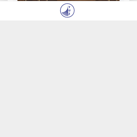
Экстремистик ташкилотлар ва
материалларнинг электрон реестри
юритилади
8 авг 2026, 12:38
3
Ўзбекистон Журналистлар уюшмаси қошида
Блогерлар ижодий кенгаши ташкил этилди
8 авг 2026, 12:34
38
Кредит ва молиявий хизматлар рекламасига
огоҳлантириш талаби киритилади
8 авг 2026, 12:28
96
FOTON ва MKBANK стратегик ҳамкорлик ва
бўлиб тўлаш шартлари!
8 авг 2026, 10:28
349
Тошкентда 4 килограммдан ортиқ