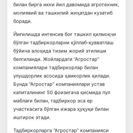
билан бирга икки йил давомида агротехник,
молиявий ва ташкилий жиҳатдан кузатиб
боради.
Йиғилишда интенсив боғ ташкил қилмоқчи
бўлган тадбиркорларни қўллаб-қувватлаш
бўйича алоҳида тизим жорий этилиши
белгиланди. Жойлардаги “Агростар”
компаниялари тадбиркорлар билан
улушдорлик асосида ҳамкорлик қилади.
Бунда “Агростар” компаниялари устав
капиталининг 50 фоизигача қисмида пул
маблағи билан, тадбиркор эса ер
участкасига бўлган ижара ҳуқуқи билан
иштирок этади.
Тадбиркорларга “Агростар” компанияси