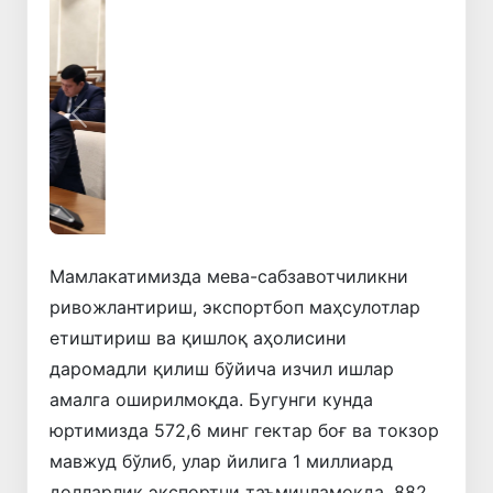
Олдинги
Кейинги
Мамлакатимизда мева-сабзавотчиликни
ривожлантириш, экспортбоп маҳсулотлар
етиштириш ва қишлоқ аҳолисини
даромадли қилиш бўйича изчил ишлар
амалга оширилмоқда. Бугунги кунда
юртимизда 572,6 минг гектар боғ ва токзор
мавжуд бўлиб, улар йилига 1 миллиард
долларлик экспортни таъминламоқда, 882