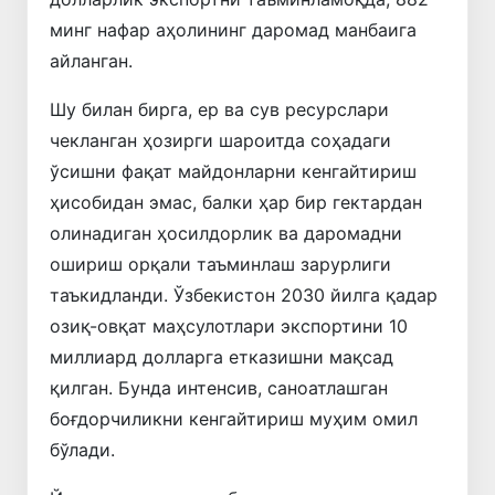
минг нафар аҳолининг даромад манбаига
айланган.
Шу билан бирга, ер ва сув ресурслари
чекланган ҳозирги шароитда соҳадаги
ўсишни фақат майдонларни кенгайтириш
ҳисобидан эмас, балки ҳар бир гектардан
олинадиган ҳосилдорлик ва даромадни
ошириш орқали таъминлаш зарурлиги
таъкидланди. Ўзбекистон 2030 йилга қадар
озиқ-овқат маҳсулотлари экспортини 10
миллиард долларга етказишни мақсад
қилган. Бунда интенсив, саноатлашган
боғдорчиликни кенгайтириш муҳим омил
бўлади.