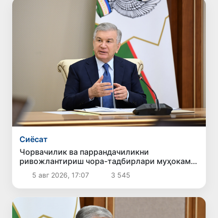
Сиёсат
Чорвачилик ва паррандачиликни
ривожлантириш чора-тадбирлари муҳокама
қилинди
5 авг 2026, 17:07
3 545