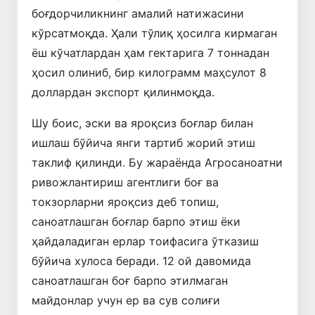
боғдорчиликнинг амалий натижасини
кўрсатмоқда. Ҳали тўлиқ ҳосилга кирмаган
ёш кўчатлардан ҳам гектарига 7 тоннадан
ҳосил олиниб, бир килограмм маҳсулот 8
доллардан экспорт қилинмоқда.
Шу боис, эски ва яроқсиз боғлар билан
ишлаш бўйича янги тартиб жорий этиш
таклиф қилинди. Бу жараёнда Агросаноатни
ривожлантириш агентлиги боғ ва
токзорларни яроқсиз деб топиш,
саноатлашган боғлар барпо этиш ёки
ҳайдаладиган ерлар тоифасига ўтказиш
бўйича хулоса беради. 12 ой давомида
саноатлашган боғ барпо этилмаган
майдонлар учун ер ва сув солиғи