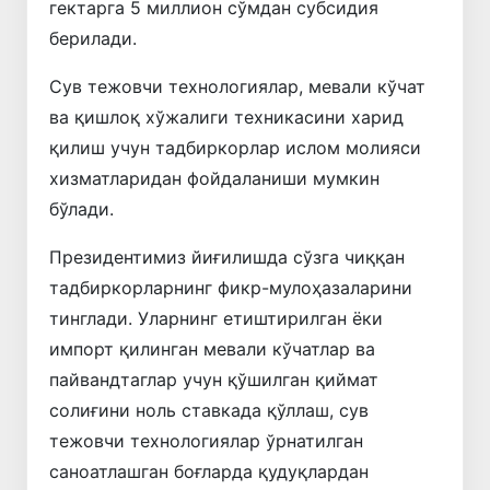
гектарга 5 миллион сўмдан субсидия
берилади.
Сув тежовчи технологиялар, мевали кўчат
ва қишлоқ хўжалиги техникасини харид
қилиш учун тадбиркорлар ислом молияси
хизматларидан фойдаланиши мумкин
бўлади.
Президентимиз йиғилишда сўзга чиққан
тадбиркорларнинг фикр-мулоҳазаларини
тинглади. Уларнинг етиштирилган ёки
импорт қилинган мевали кўчатлар ва
пайвандтаглар учун қўшилган қиймат
солиғини ноль ставкада қўллаш, сув
тежовчи технологиялар ўрнатилган
саноатлашган боғларда қудуқлардан