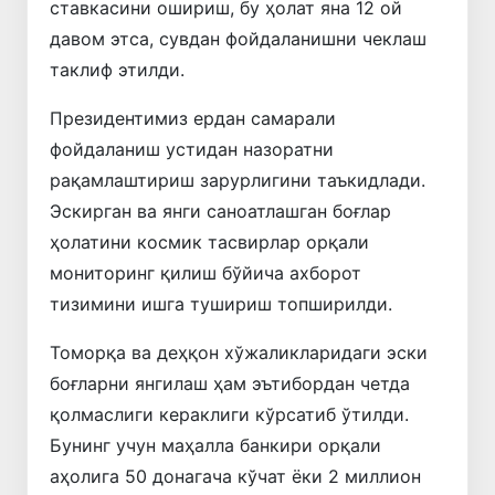
ставкасини ошириш, бу ҳолат яна 12 ой
давом этса, сувдан фойдаланишни чеклаш
таклиф этилди.
Президентимиз ердан самарали
фойдаланиш устидан назоратни
рақамлаштириш зарурлигини таъкидлади.
Эскирган ва янги саноатлашган боғлар
ҳолатини космик тасвирлар орқали
мониторинг қилиш бўйича ахборот
тизимини ишга тушириш топширилди.
Томорқа ва деҳқон хўжаликларидаги эски
боғларни янгилаш ҳам эътибордан четда
қолмаслиги кераклиги кўрсатиб ўтилди.
Бунинг учун маҳалла банкири орқали
аҳолига 50 донагача кўчат ёки 2 миллион