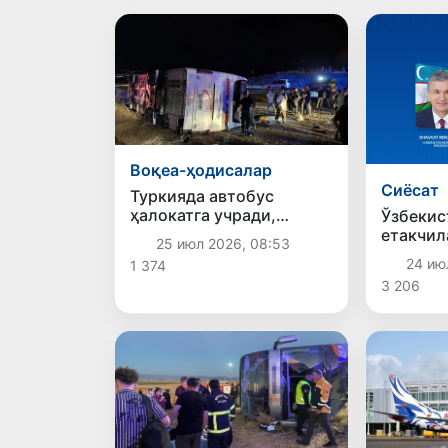
Воқеа-ҳодисалар
Сиёсат
Туркияда автобус
ҳалокатга учради,
Ўзбекис
оқибатда 40 киши
етакчил
25 июл 2026, 08:53
жароҳат олди
орқали 
24 ию
1 374
қилдил
3 206