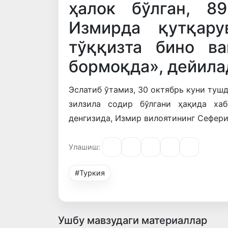
ҳалок бўлган, 8
Измирда қутқару
тўққизта бино в
бормоқда», дейила
Эслатиб ўтамиз, 30 октябрь куни тушд
зилзила содир бўлгани ҳақида хаб
денгизида, Измир вилоятининг Сефери
Улашиш:
#Туркия
Ушбу мавзудаги материаллар