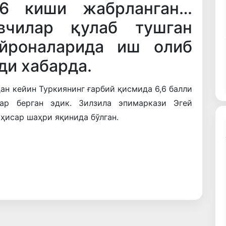
96 киши жабрланган…
вчилар қулаб тушган
айроналарида иш олиб
ди хабарда.
ан кейин Туркиянинг ғарбий қисмида 6,6 балли
ар берган эдик. Зилзила эпимаркази Эгей
ҳисар шаҳри яқинида бўлган.