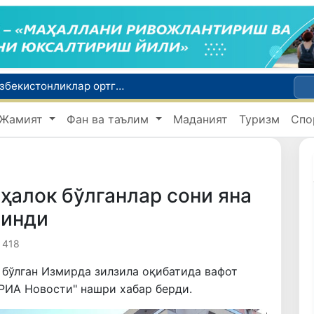
Россияда қийин вазиятда қолган юзлаб ўзбекистонликлар ортга қайтарилди
2030 йилгача хавфли чиқиндиларни қайта ишлаш даражаси 20 фоизга етказилади
Жамият
Фан ва таълим
Маданият
Туризм
Спо
Ўзбекистон илк бор Халқаро информатика олимпиадаси — IOI 2026га мезбонлик қилади
ни қутқариб қолди
Ўзбекистонда Барқарор ривожланиш мақсадлари ойлигига старт берилди
ҳалок бўлганлар сони яна
линди
 418
 бўлган Измирда зилзила оқибатида вафот
 "РИА Новости" нашри хабар берди.