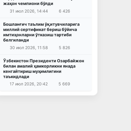
жаҳон чемпиони бўлди
31 июл 2026, 14:44
6 426
Бошланғич таълим ўқитувчиларига
миллий сертификат бериш бўйича
имтиҳонларни ўтказиш тартиби
белгиланди
30 июл 2026, 11:58
5 826
Ўзбекистон Президенти Озарбайжон
билан амалий ҳамкорликни янада
кенгайтириш муҳимлигини
таъкидлади
17 июл 2026, 20:42
5 669