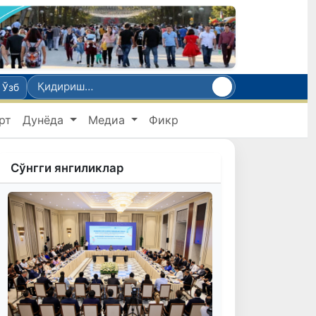
Ўзб
рт
Дунёда
Медиа
Фикр
Сўнгги янгиликлар