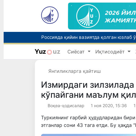
Yuz
uz
Сиёсат
Иқтисодиёт
Тошкентда ППХ инспектори 13 ёшли бола
Янгиликларга қайтиш
Измирдаги зилзилада 
кўпайгани маълум қи
Воқеа-ҳодисалар
1 ноя 2020, 15:36
1
Туркиянинг ғарбий ҳудудларидан бири
этганлар сони 43 тага етди. Бу ҳақда