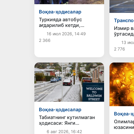
Воқеа-ҳодисалар
Туркияда автобус
Транспо
ағдарилиб кетди,
Измир в
оқибатда 46 киши
ўртасид
16 июл 2026, 14:49
жароҳат олди
авиақат
2 366
13 ию
қўйила
2 776
Воқеа-ҳодисалар
Воқеа-ҳ
Табиатнинг кутилмаган
Олимла
ҳодисаси: Янги
юзасини
Зеландияга қалин қор
6 авг 2026, 16:42
тасвирл