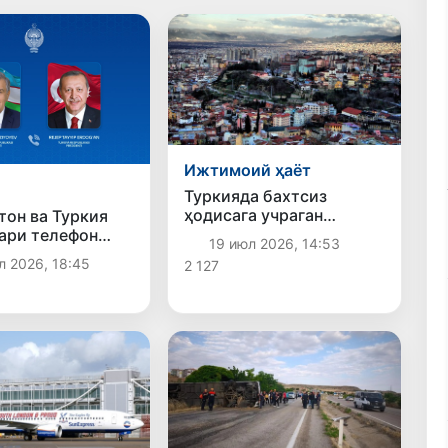
Ижтимоий ҳаёт
Туркияда бахтсиз
ҳодисага учраган
тон ва Туркия
ўзбекистонлик аёл
ари телефон
19 июл 2026, 14:53
Ватанга қайтарилди
мулоқот
л 2026, 18:45
2 127
ар