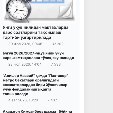
Янги ўқув йилидан мактабларда
дарс соатларини тақсимлаш
тартиби ўзгартирилади
30 июл 2026, 09:06
32 202
Бугун 2026/2027-ўқув йили учун
кириш имтиҳонлари тўлиқ якунланади
23 июл 2026, 14:04
7 533
"Алишер Навоий" ҳамда "Пахтакор"
метро бекатлари оралиғидаги
эскалаторлардан бири йўловчилар
учун фойдаланишга қайта
топширилади
4 авг 2026, 10:29
7 407
Аҳаджон Кимсанбоев шахмат бўйича