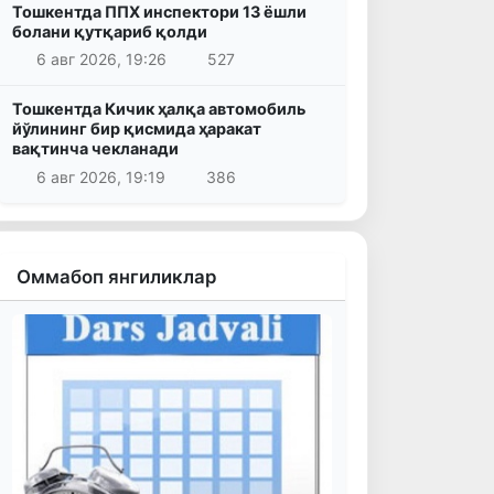
Тошкентда ППХ инспектори 13 ёшли
болани қутқариб қолди
6 авг 2026, 19:26
527
Тошкентда Кичик ҳалқа автомобиль
йўлининг бир қисмида ҳаракат
вақтинча чекланади
6 авг 2026, 19:19
386
Оммабоп янгиликлар