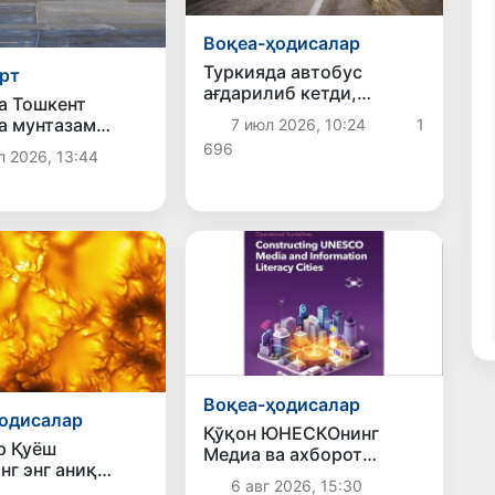
Воқеа-ҳодисалар
Туркияда автобус
рт
ағдарилиб кетди,
а Тошкент
жабрланганлар бор
а мунтазам
7 июл 2026, 10:24
1
новлар йўлга
696
л 2026, 13:44
ди
Воқеа-ҳодисалар
одисалар
Қўқон ЮНЕСКОнинг
р Қуёш
Медиа ва ахборот
нг энг аниқ
саводхонлиги бўйича
6 авг 2026, 15:30
арини эълон