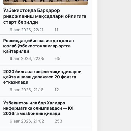
Ўзбекистонда Барқарор
ривожланиш мақсадлари ойлигига
старт берилди
6 авг 2026, 22:21
11
Россияда қийин вазиятда қолган
юзлаб ўзбекистонликлар ортга
қайтарилди
6 авг 2026, 22:05
65
2030 йилгача хавфли чиқиндиларни
қайта ишлаш даражаси 20 фоизга
етказилади
6 авг 2026, 21:18
12
Ўзбекистон илк бор Халқаро
информатика олимпиадаси — IOI
2026га мезбонлик қилади
6 авг 2026, 21:02
253