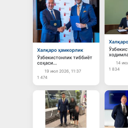
Халқаро
Ўзбекис
Халқаро ҳамкорлик
ходимла
Ўзбекистонлик тиббиёт
Иттифо
соҳаси
14 ию
мамлак
мутахассисларининг
1 834
ишлаши 
19 июл 2026, 11:37
Чехияда ишлаши учун
имкония
1 474
имконият яратилади
яратил