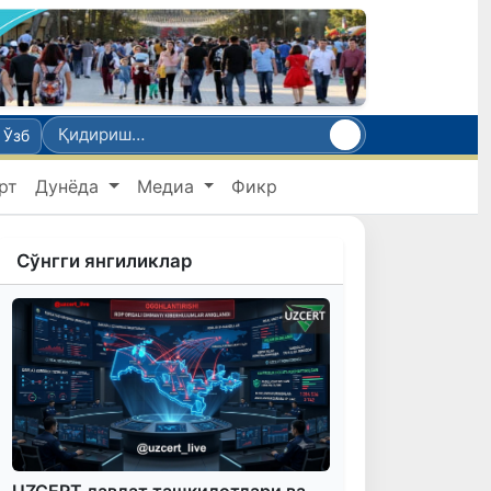
Ўзб
рт
Дунёда
Медиа
Фикр
Сўнгги янгиликлар