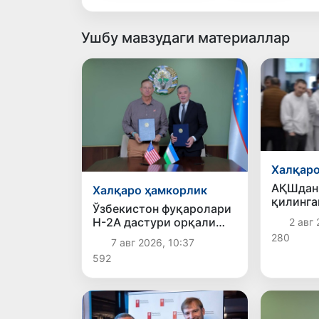
Ушбу мавзудаги материаллар
Халқаро
АҚШдан
Халқаро ҳамкорлик
қилинга
Ўзбекистон фуқаролари
Ўзбекис
H-2A дастури орқали
2 авг 
ватанга
АҚШда ишлаш
280
7 авг 2026, 10:37
имкониятига эга бўлади
592