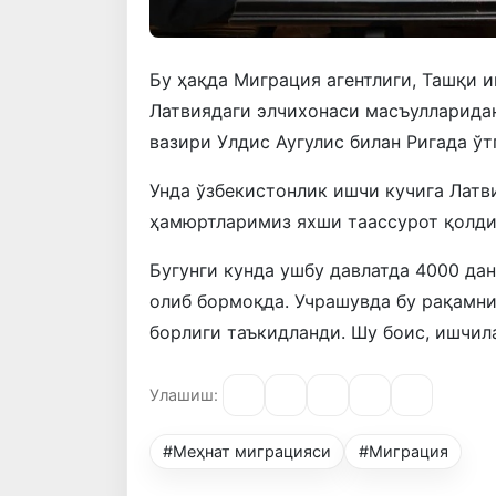
Бу ҳақда Миграция агентлиги, Ташқи 
Латвиядаги элчихонаси масъулларида
вазири Улдис Аугулис билан Ригада ў
Унда ўзбекистонлик ишчи кучига Латв
ҳамюртларимиз яхши таассурот қолди
Бугунги кунда ушбу давлатда 4000 д
олиб бормоқда. Учрашувда бу рақамни
борлиги таъкидланди. Шу боис, ишчил
Улашиш:
#Меҳнат миграцияси
#Миграция