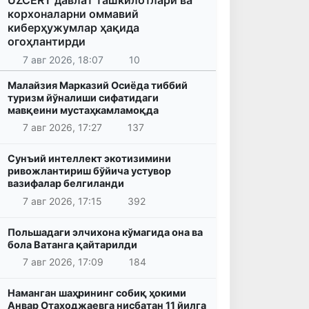
UZCERT давлат ташкилотлари ва
корхоналарни оммавий
киберҳужумлар ҳақида
огоҳлантирди
7 авг 2026, 18:07
10
Малайзия Марказий Осиёда тиббий
туризм йўналиши сифатидаги
мавқеини мустаҳкамламоқда
7 авг 2026, 17:27
137
Сунъий интеллект экотизимини
ривожлантириш бўйича устувор
вазифалар белгиланди
7 авг 2026, 17:15
392
Польшадаги элчихона кўмагида она ва
бола Ватанга қайтарилди
7 авг 2026, 17:09
184
Наманган шаҳрининг собиқ ҳокими
Анвар Отаходжаевга нисбатан 11 йилга