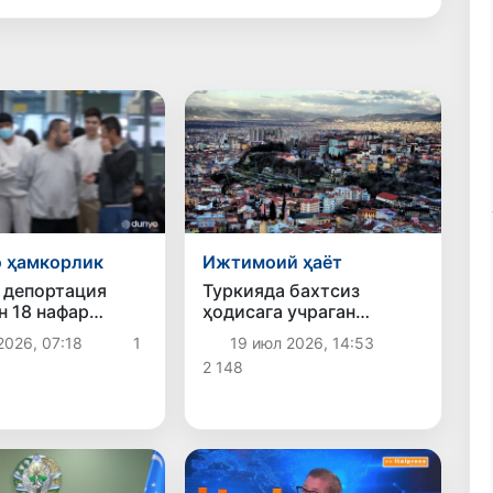
 ҳамкорлик
Ижтимоий ҳаёт
 депортация
Туркияда бахтсиз
н 18 нафар
ҳодисага учраган
тон фуқароси
ўзбекистонлик аёл
2026, 07:18
1
19 июл 2026, 14:53
 қайтарилди
Ватанга қайтарилди
2 148