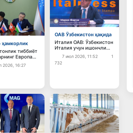
ОАВ Ўзбекистон ҳақида
Италия ОАВ: Ўзбекистон
 ҳамкорлик
Италия учун ишончли
тонлик тиббиёт
меҳнат ҳамкорига
рнинг Европа
7 июл 2026, 11:52
1
айланмоқда
қи
732
л 2026, 16:27
атларида
учун янги
тлар
моқда