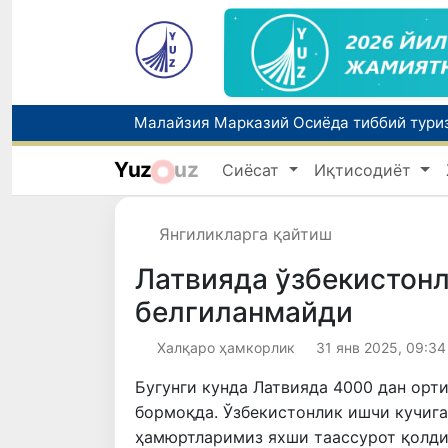
Польшадаги элчихона кўмагида она ва б
Yuz
uz
Сиёсат
Иқтисодиёт
Янгиликларга қайтиш
Латвияда ўзбекистонл
белгиланмайди
Халқаро ҳамкорлик
31 янв 2025, 09:34
Бугунги кунда Латвияда 4000 дан ор
бормоқда. Ўзбекистонлик ишчи кучига
ҳамюртларимиз яхши таассурот қолди