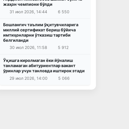
жаҳон чемпиони бўлди
31 июл 2026, 14:44
6 550
Бошланғич таълим ўқитувчиларига
миллий сертификат бериш бўйича
имтиҳонларни ўтказиш тартиби
белгиланди
30 июл 2026, 11:58
5 912
Ўқишга киролмаган ёки йўналиш
танламаган абитуриентлар вакант
ўринлар учун танловда иштирок этади
29 июл 2026, 14:00
5 066