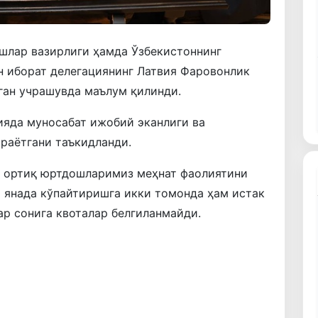
ишлар вазирлиги ҳамда Ўзбекистоннинг
н иборат делегациянинг Латвия Фаровонлик
тган учрашувда маълум қилинди.
ияда муносабат ижобий эканлиги ва
раётгани таъкидланди.
ан ортиқ юртдошларимиз меҳнат фаолиятини
 янада кўпайтиришга икки томонда ҳам истак
ар сонига квоталар белгиланмайди.