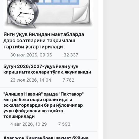
Янги ўқув йилидан мактабларда
дарс соатларини тақсимлаш
тартиби ўзгартирилади
30 июл 2026, 09:06
32 337
Бугун 2026/2027-ўқув йили учун
кириш имтиҳонлари тўлиқ якунланади
23 июл 2026, 14:04
7 762
"Алишер Навоий" ҳамда "Пахтакор"
метро бекатлари оралиғидаги
эскалаторлардан бири йўловчилар
учун фойдаланишга қайта
топширилади
4 авг 2026, 10:29
7 593
Аҳаджон Кимсанбоев шахмат бўйича