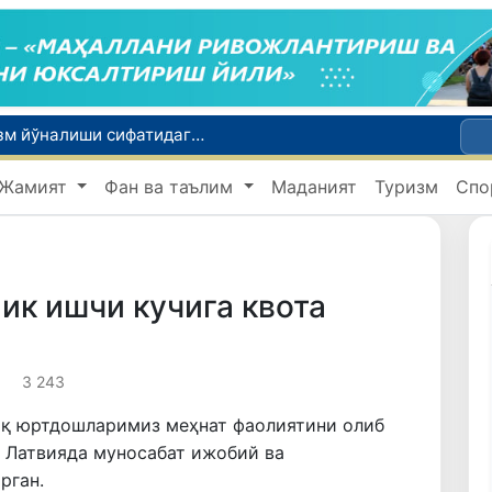
Малайзия Марказий Осиёда тиббий туризм йўналиши сифатидаги мавқеини мустаҳкамламоқда
ола Ватанга қайтарилди
Жамият
Фан ва таълим
Маданият
Туризм
Спо
Наманган шаҳрининг собиқ ҳокими Анвар Отаходжаевга нисбатан 11 йилга озодликдан маҳрум қилиш жазоси тайинланди
Самарқандда юк машинаси йўл-транспорт ҳодисасига учради, оқибатда ҳайдовчи ҳалок бўлди
UZCERT давлат ташкилотлари ва корхоналарни оммавий киберҳужумлар ҳақида огоҳлантирди
ик ишчи кучига квота
3 243
тиқ юртдошларимиз меҳнат фаолиятини олиб
 Латвияда муносабат ижобий ва
рган.