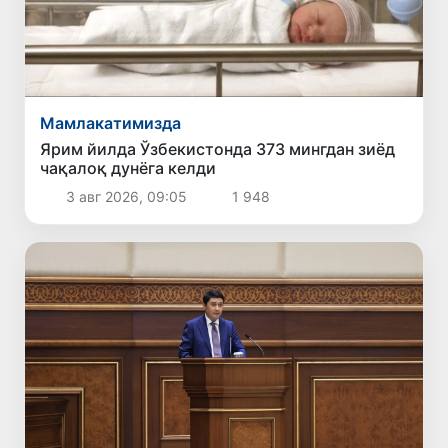
Мамлакатимизда
Ярим йилда Ўзбекистонда 373 мингдан зиёд
чақалоқ дунёга келди
3 авг 2026, 09:05
1 948