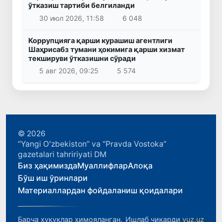
ўтказиш тартиби белгиланди
30 июл 2026, 11:58
6 048
Коррупцияга қарши курашиш агентлиги
Шаҳрисабз тумани ҳокимига қарши хизмат
текшируви ўтказишни сўради
5 авг 2026, 09:25
5 574
© 2026
“Yangi Oʻzbekiston” va “Pravda Vostoka”
gazetalari tahririyati DM
Биз ҳақимизда
Муаллифлар
Алоқа
Бўш иш ўринлари
Материаллардан фойдаланиш қоидалари
Барча ҳуқуқлар ҳимояланган.
Ишлаб чиқарди
yuz.uz