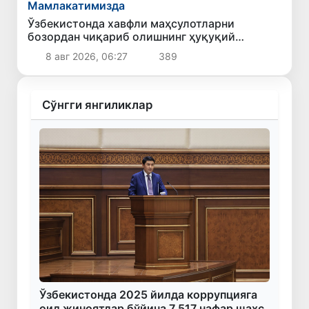
Мамлакатимизда
Ўзбекистонда хавфли маҳсулотларни
бозордан чиқариб олишнинг ҳуқуқий
механизми белгиланади
8 авг 2026, 06:27
389
Сўнгги янгиликлар
Ўзбекистонда 2025 йилда коррупцияга
оид жиноятлар бўйича 7 517 нафар шахс