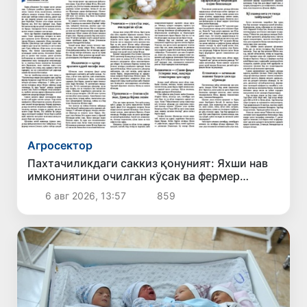
Агросектор
Пахтачиликдаги саккиз қонуният: Яхши нав
имкониятини очилган кўсак ва фермер
даромадига айлантириш йўли
6 авг 2026, 13:57
859