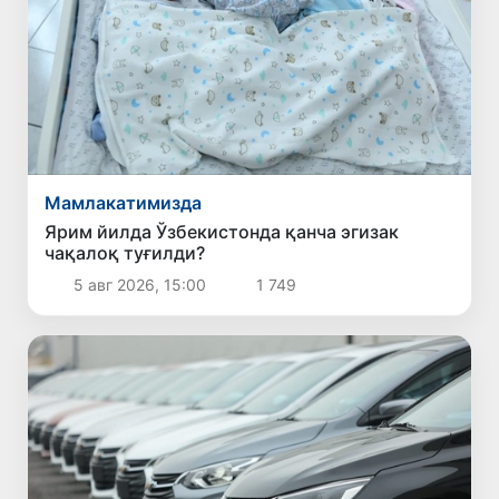
Мамлакатимизда
Ярим йилда Ўзбекистонда қанча эгизак
чақалоқ туғилди?
5 авг 2026, 15:00
1 749