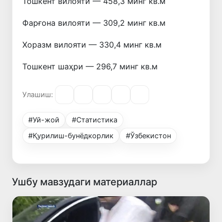
Тошкент вилояти — 458,3 минг кв.м
Фарғона вилояти — 309,2 минг кв.м
Хоразм вилояти — 330,4 минг кв.м
Тошкент шаҳри — 296,7 минг кв.м
Улашиш:
#Уй-жой
#Статистика
#Қурилиш-бунёдкорлик
#Ўзбекистон
Ушбу мавзудаги материаллар