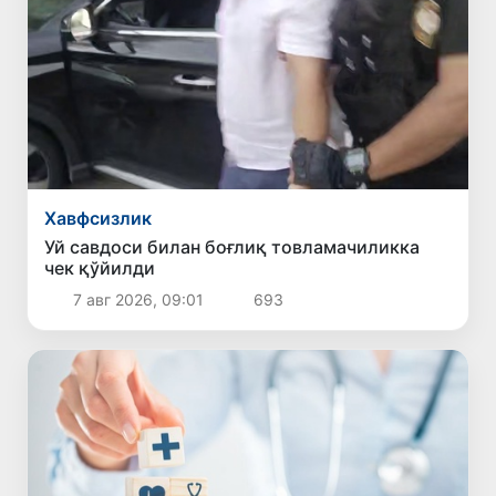
Хавфсизлик
Уй савдоси билан боғлиқ товламачиликка
чек қўйилди
7 авг 2026, 09:01
693