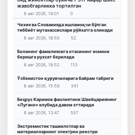
жавобгарликка тортилган
8 авг 2026, 19:01
0
Чехия ва Словакияда ишламоқчи бўлган
тиббиёт мутахассислари рўйхатга олинади
8 авг 2026, 18:55
52
Боланинг фамилиясига отасининг исмини
беришга рухсат берилади
8 авг 2026, 18:52
113
Ўзбекистон қурувчиларига байрам табриги
8 авг 2026, 15:59
341
Беҳруз Каримов фаолиятини Швейцариянинг
«Лугано» клубида давом эттиради
8 авг 2026, 13:47
557
Экстремистик ташкилотлар ва
материалларнинг электрон реестри