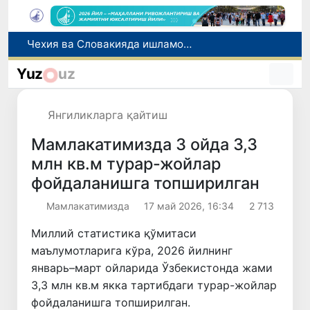
Боланинг фамилиясига отасининг исмини беришга рухсат берилади
Беҳруз Каримов фаолиятини Швейцариянинг «Лугано» клубида давом эттиради
Yuz
uz
Экстремистик ташкилотлар ва материалларнинг электрон реестри юритилади
Ўзбекистонда 2025 йилда коррупцияга оид жиноятлар бўйича 7 517 нафар шахс жавобгарликка тортилган
Янгиликларга қайтиш
Чехия ва Словакияда ишламоқчи бўлган тиббиёт мутахассислари рўйхатга олинади
Мамлакатимизда 3 ойда 3,3
млн кв.м турар-жойлар
фойдаланишга топширилган
Мамлакатимизда
17 май 2026, 16:34
2 713
Миллий статистика қўмитаси
маълумотларига кўра, 2026 йилнинг
январь–март ойларида Ўзбекистонда жами
3,3 млн кв.м якка тартибдаги турар-жойлар
фойдаланишга топширилган.