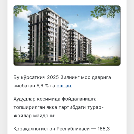
Бу кўрсаткич 2025 йилнинг мос даврига
нисбатан 6,6 % га
ошган.
Ҳудудлар кесимида фойдаланишга
топширилган якка тартибдаги турар-
жойлар майдони:
Қорақалпоғистон Республикаси — 165,3