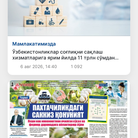
Мамлакатимизда
Ўзбекистонликлар соғлиқни сақлаш
хизматларига ярим йилда 11 трлн сўмдан
зиёд маблағ сарфлади
6 авг 2026, 14:40
1 092