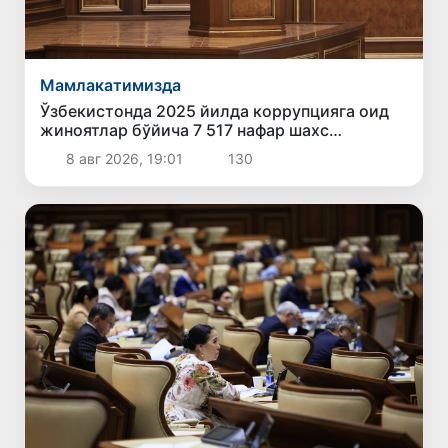
Мамлакатимизда
Ўзбекистонда 2025 йилда коррупцияга оид
жиноятлар бўйича 7 517 нафар шахс
жавобгарликка тортилган
8 авг 2026, 19:01
130