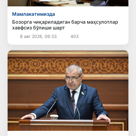
Мамлакатимизда
Бозорга чиқариладиган барча маҳсулотлар
хавфсиз бўлиши шарт
8 авг 2026, 06:33
403