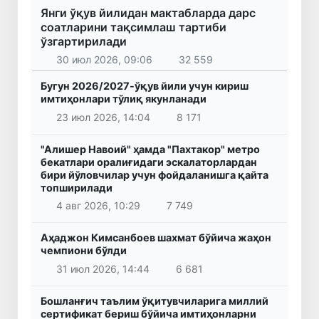
Янги ўқув йилидан мактабларда дарс
соатларини тақсимлаш тартиби
ўзгартирилади
30 июл 2026, 09:06
32 559
Бугун 2026/2027-ўқув йили учун кириш
имтиҳонлари тўлиқ якунланади
23 июл 2026, 14:04
8 171
"Алишер Навоий" ҳамда "Пахтакор" метро
бекатлари оралиғидаги эскалаторлардан
бири йўловчилар учун фойдаланишга қайта
топширилади
4 авг 2026, 10:29
7 749
Аҳаджон Кимсанбоев шахмат бўйича жаҳон
чемпиони бўлди
31 июл 2026, 14:44
6 681
Бошланғич таълим ўқитувчиларига миллий
сертификат бериш бўйича имтиҳонларни