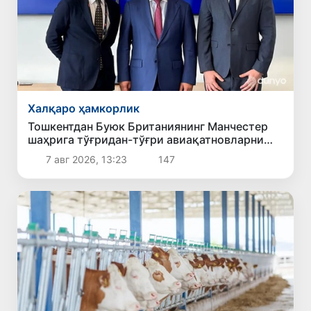
Халқаро ҳамкорлик
Тошкентдан Буюк Британиянинг Манчестер
шаҳрига тўғридан-тўғри авиақатновларни
йўлга қўйиш масаласи кўриб чиқилмоқда
7 авг 2026, 13:23
147