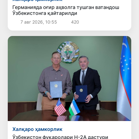
Германияда оғир аҳволга тушган ватандош
Ўзбекистонга қайтарилди
7 авг 2026, 10:55
420
Халқаро ҳамкорлик
Ўзбекистон фуқаролари H-2A дастури