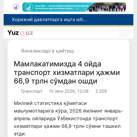
Хорижий давлатларга ишга юбориш билан боғлиқ фирибгарлик ҳолатлари фош этилди
Тошкентдан Буюк Британиянинг Манчестер шаҳрига тўғридан-тўғри авиақатновларни йўлга қўйиш масаласи кўриб чиқилмоқда
Экологик экспертиза энди экологик хавфларни олдиндан бошқариш тизимига айланади
Yuz
uz
Дам олиш кунлари Ўзбекистонда ҳаво 42 даражагача исийди
Хитой Марсдан олиб келинадиган тупроқни ўрганиш учун махсус лаборатория қуради
Янгиликларга қайтиш
Мамлакатимизда 4 ойда
транспорт хизматлари ҳажми
66,9 трлн сўмдан ошди
Транспорт
10 июн 2026, 12:08
2 209
Миллий статистика қўмитаси
маълумотларига кўра, 2026 йилнинг январь-
апрель ойларида Ўзбекистонда транспорт
хизматлари ҳажми 66,9 трлн сўмни ташкил
этди.