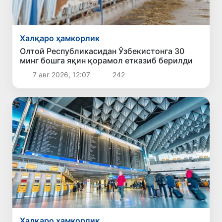
Халқаро ҳамкорлик
Олтой Республикасидан Ўзбекистонга 30
минг бошга яқин қорамол етказиб берилди
7 авг 2026, 12:07
242
Халқаро ҳамкорлик