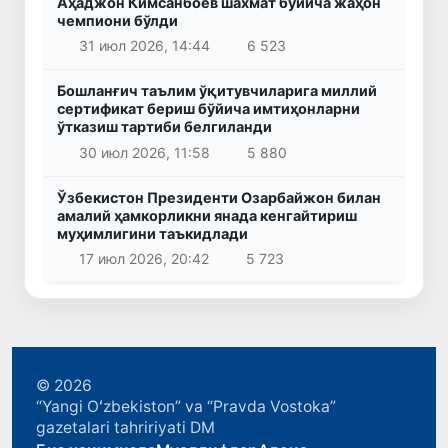
Аҳаджон Кимсанбоев шахмат бўйича жаҳон
чемпиони бўлди
31 июл 2026, 14:44
6 523
Бошланғич таълим ўқитувчиларига миллий
сертификат бериш бўйича имтиҳонларни
ўтказиш тартиби белгиланди
30 июл 2026, 11:58
5 880
Ўзбекистон Президенти Озарбайжон билан
амалий ҳамкорликни янада кенгайтириш
муҳимлигини таъкидлади
17 июл 2026, 20:42
5 723
© 2026
“Yangi Oʻzbekiston” va “Pravda Vostoka”
gazetalari tahririyati DM