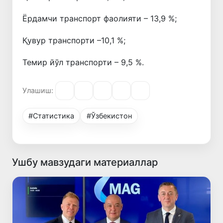
Ёрдамчи транспорт фаолияти – 13,9 %;
Қувур транспорти –10,1 %;
Темир йўл транспорти – 9,5 %.
Улашиш:
#Статистика
#Ўзбекистон
Ушбу мавзудаги материаллар