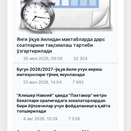
Янги ўқув йилидан мактабларда дарс
соатларини тақсимлаш тартиби
ўзгартирилади
30 июл 2026, 09:06
32 304
Бугун 2026/2027-ўқув йили учун кириш
имтиҳонлари тўлиқ якунланади
23 июл 2026, 14:04
7 692
"Алишер Навоий" ҳамда "Пахтакор" метро
бекатлари оралиғидаги эскалаторлардан
бири йўловчилар учун фойдаланишга қайта
топширилади
4 авг 2026, 10:29
7 539