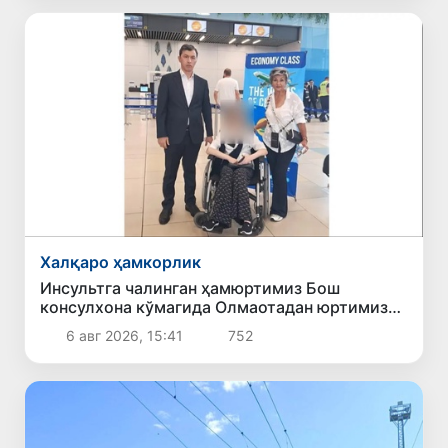
Халқаро ҳамкорлик
Инсультга чалинган ҳамюртимиз Бош
консулхона кўмагида Олмаотадан юртимизга
қайтарилди
6 авг 2026, 15:41
752