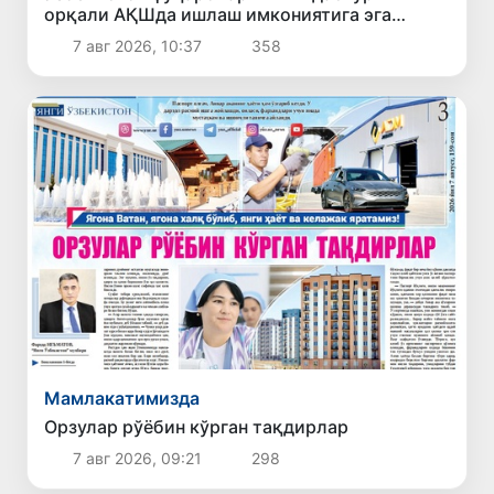
орқали АҚШда ишлаш имкониятига эга
бўлади
7 авг 2026, 10:37
358
Мамлакатимизда
Орзулар рўёбин кўрган тақдирлар
7 авг 2026, 09:21
298