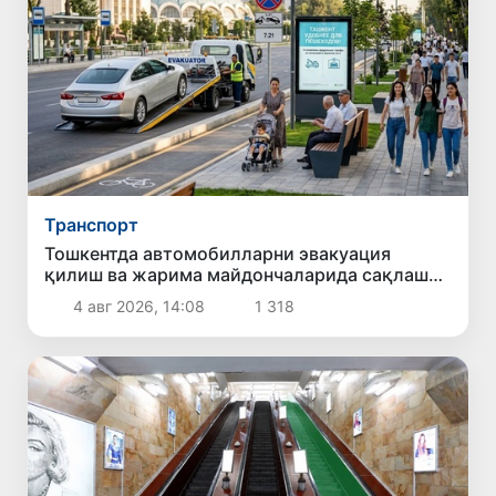
Транспорт
Тошкентда автомобилларни эвакуация
қилиш ва жарима майдончаларида сақлаш
учун тўловларнинг энг юқори миқдори
4 авг 2026, 14:08
1 318
белгиланмоқда