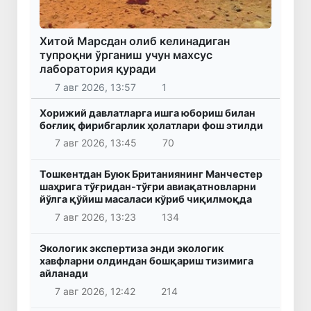
Хитой Марсдан олиб келинадиган
тупроқни ўрганиш учун махсус
лаборатория қуради
7 авг 2026, 13:57
1
Хорижий давлатларга ишга юбориш билан
боғлиқ фирибгарлик ҳолатлари фош этилди
7 авг 2026, 13:45
70
Тошкентдан Буюк Британиянинг Манчестер
шаҳрига тўғридан-тўғри авиақатновларни
йўлга қўйиш масаласи кўриб чиқилмоқда
7 авг 2026, 13:23
134
Экологик экспертиза энди экологик
хавфларни олдиндан бошқариш тизимига
айланади
7 авг 2026, 12:42
214