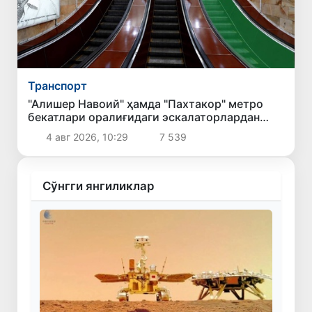
Транспорт
"Алишер Навоий" ҳамда "Пахтакор" метро
бекатлари оралиғидаги эскалаторлардан
бири йўловчилар учун фойдаланишга қайта
4 авг 2026, 10:29
7 539
топширилади
Сўнгги янгиликлар