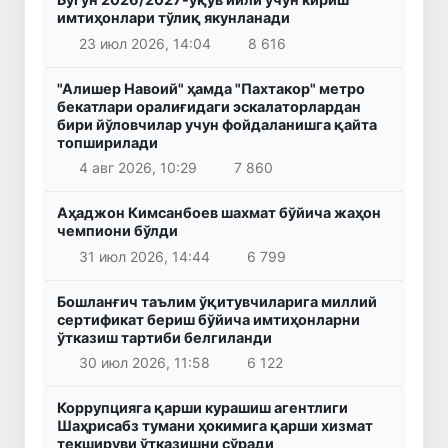
имтиҳонлари тўлиқ якунланади
23 июл 2026, 14:04
8 616
"Алишер Навоий" ҳамда "Пахтакор" метро
бекатлари оралиғидаги эскалаторлардан
бири йўловчилар учун фойдаланишга қайта
топширилади
4 авг 2026, 10:29
7 860
Аҳаджон Кимсанбоев шахмат бўйича жаҳон
чемпиони бўлди
31 июл 2026, 14:44
6 799
Бошланғич таълим ўқитувчиларига миллий
сертификат бериш бўйича имтиҳонларни
ўтказиш тартиби белгиланди
30 июл 2026, 11:58
6 122
Коррупцияга қарши курашиш агентлиги
Шаҳрисабз тумани ҳокимига қарши хизмат
текшируви ўтказишни сўради