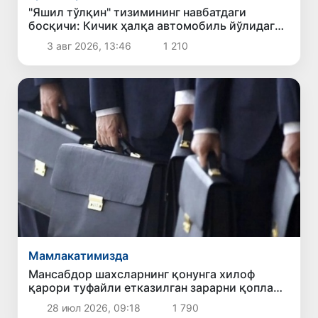
"Яшил тўлқин" тизимининг навбатдаги
босқичи: Кичик ҳалқа автомобиль йўлидаги
ҳаракатланиш вақти деярли икки баравар
3 авг 2026, 13:46
1 210
қисқарди
Мамлакатимизда
Мансабдор шахсларнинг қонунга хилоф
қарори туфайли етказилган зарарни қоплаш
тартиби белгиланди
28 июл 2026, 09:18
1 790