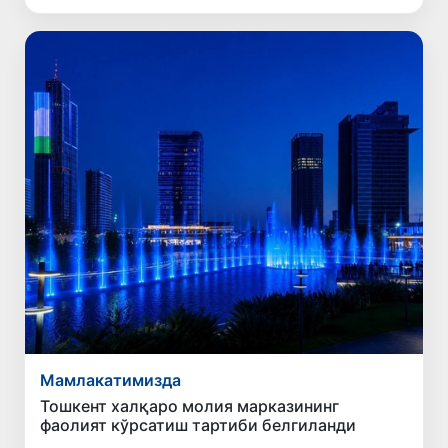
Мамлакатимизда
Тошкент халқаро молия марказининг
фаолият кўрсатиш тартиби белгиланди