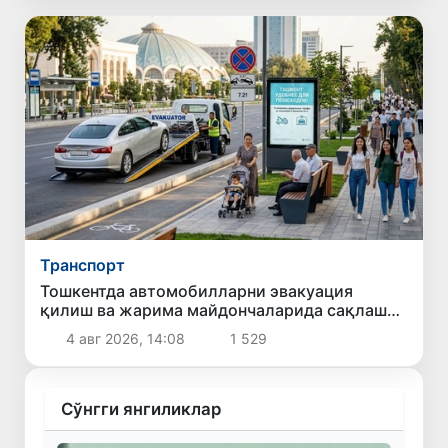
Транспорт
Тошкентда автомобилларни эвакуация
қилиш ва жарима майдончаларида сақлаш
учун тўловларнинг энг юқори миқдори
4 авг 2026, 14:08
1 529
белгиланмоқда
Сўнгги янгиликлар