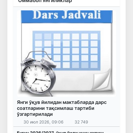
Оммабоп янгиликлар
Янги ўқув йилидан мактабларда дарс
соатларини тақсимлаш тартиби
ўзгартирилади
30 июл 2026, 09:06
32 749
Бугун 2026/2027-ўқув йили учун кириш