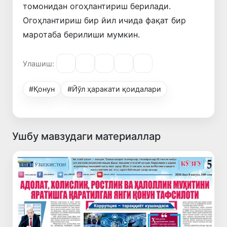
томонидан огоҳлантириш берилади.
Огоҳлантириш бир йил ичида фақат бир
маротаба берилиши мумкин.
Улашиш:
#Қонун
#Йўл ҳаракати қоидалари
Ушбу мавзудаги материаллар