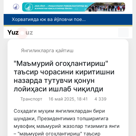
Хорватияда юк ва йўловчи поездларининг тўқнашиб кетиши оқибатида 24 киши жабрланди
Бозор хизматларининг 40 фоиздан ортиғи пойтахт ҳиссасига тўғри келмоқда
Yuz
uz
“Мен таниган Ўзбекистон!”
Адолат, холислик, ростлик ва ҳалоллик муҳитини яратишга қаратилган янги қонун тафсилоти
Янгиликларга қайтиш
Сирдарёда юк машинаси ҳамда "Captiva" иштирокида йўл-транспорт ҳодисаси содир бўлди
"Маъмурий огоҳлантириш"
таъсир чорасини киритишни
назарда тутувчи қонун
лойиҳаси ишлаб чиқилди
Транспорт
16 май 2025, 18:41
4 339
Соҳадаги муҳим янгиликлардан бири
шундаки, Президентимиз топшириғига
мувофиқ маъмурий жазолар тизимига янги
– "маъмурий огоҳлантириш" таъсир