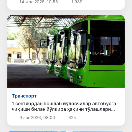
14 июл 2026, 10:58
1 989
Транспорт
1 сентябрдан бошлаб йўловчилар автобусга
чиқиши билан йўлкира ҳақини тўлашлари
шарт бўлади
9 авг 2026, 08:00
625