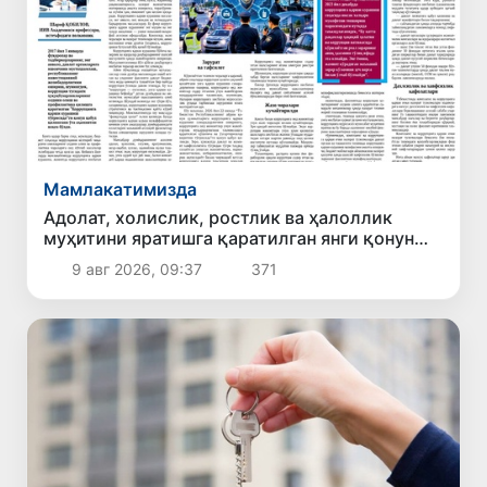
Мамлакатимизда
Адолат, холислик, ростлик ва ҳалоллик
муҳитини яратишга қаратилган янги қонун
тафсилоти
9 авг 2026, 09:37
371