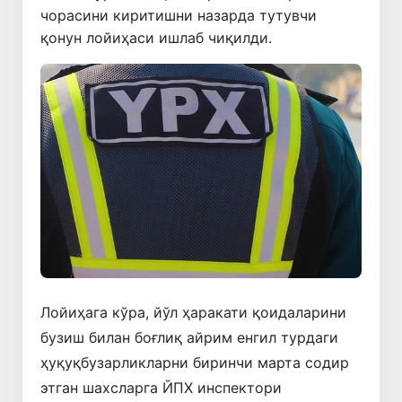
чорасини киритишни назарда тутувчи
қонун лойиҳаси ишлаб чиқилди.
Лойиҳага кўра, йўл ҳаракати қоидаларини
бузиш билан боғлиқ айрим енгил турдаги
ҳуқуқбузарликларни биринчи марта содир
этган шахсларга ЙПХ инспектори