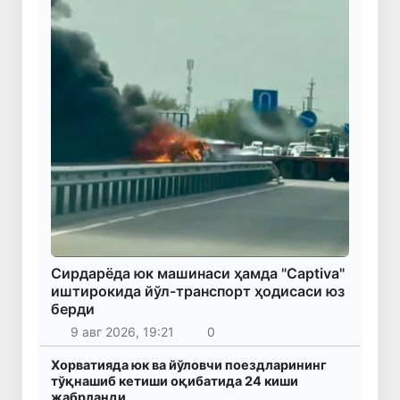
Сирдарёда юк машинаси ҳамда "Captiva"
иштирокида йўл-транспорт ҳодисаси юз
берди
9 авг 2026, 19:21
0
Хорватияда юк ва йўловчи поездларининг
тўқнашиб кетиши оқибатида 24 киши
жабрланди