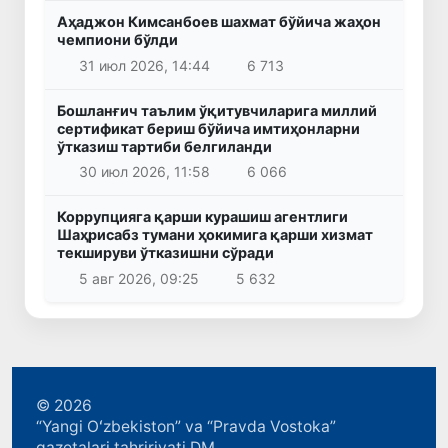
Аҳаджон Кимсанбоев шахмат бўйича жаҳон
чемпиони бўлди
31 июл 2026, 14:44
6 713
Бошланғич таълим ўқитувчиларига миллий
сертификат бериш бўйича имтиҳонларни
ўтказиш тартиби белгиланди
30 июл 2026, 11:58
6 066
Коррупцияга қарши курашиш агентлиги
Шаҳрисабз тумани ҳокимига қарши хизмат
текшируви ўтказишни сўради
5 авг 2026, 09:25
5 632
© 2026
“Yangi Oʻzbekiston” va “Pravda Vostoka”
gazetalari tahririyati DM