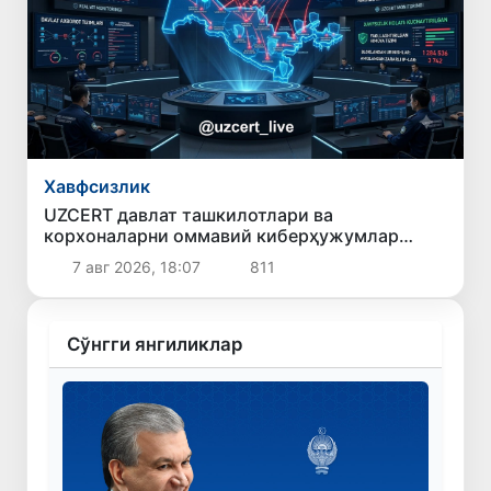
Хавфсизлик
UZCERT давлат ташкилотлари ва
корхоналарни оммавий киберҳужумлар
ҳақида огоҳлантирди
7 авг 2026, 18:07
811
Сўнгги янгиликлар