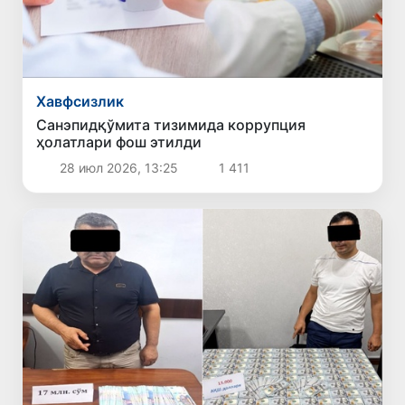
Хавфсизлик
Санэпидқўмита тизимида коррупция
ҳолатлари фош этилди
28 июл 2026, 13:25
1 411