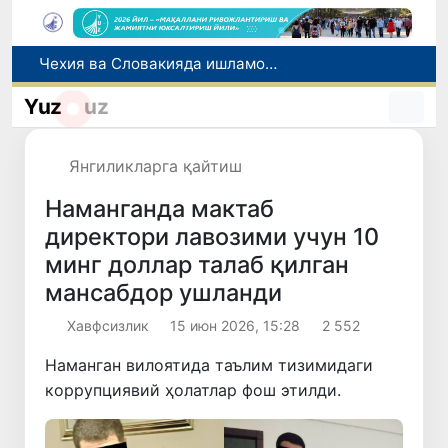
Чехия ва Словакияда ишламоқчи бўлган тиббиёт мутахассислари рўйхатга олинади
Боланинг фамилиясига отасининг исмини беришга рухсат берилади
Беҳруз Каримов фаолиятини Швейцариянинг «Лугано» клубида давом эттиради
Yuz
uz
Экстремистик ташкилотлар ва материалларнинг электрон реестри юритилади
Ўзбекистонда 2025 йилда коррупцияга оид жиноятлар бўйича 7 517 нафар шахс жавобгарликка тортилган
Янгиликларга қайтиш
Наманганда мактаб
директори лавозими учун 10
минг доллар талаб қилган
мансабдор ушланди
Хавфсизлик
15 июн 2026, 15:28
2 552
Наманган вилоятида таълим тизимидаги
коррупциявий ҳолатлар фош этилди.