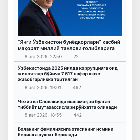
“Янги Ўзбекистон бунёдкорлари” касбий
маҳорат миллий танлови ғолибларига
8 авг 2026, 22:50
22
Ўзбекистонда 2025 йилда коррупцияга оид
жиноятлар бўйича 7 517 нафар шахс
жавобгарликка тортилган
8 авг 2026, 19:01
462
Чехия ва Словакияда ишламоқчи бўлган
тиббиёт мутахассислари рўйхатга олинади
8 авг 2026, 18:55
442
Боланинг фамилиясига отасининг исмини
беришга рухсат берилади