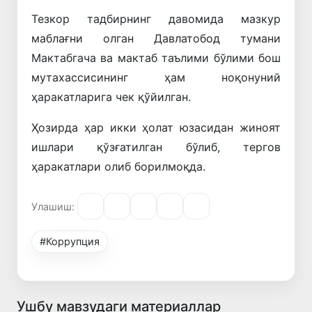
Тезкор тадбирнинг давомида мазкур
маблағни олган Давлатобод тумани
Мактабгача ва мактаб таълими бўлими бош
мутахассисининг ҳам ноқонуний
ҳаракатларига чек қўйилган.
Ҳозирда ҳар икки ҳолат юзасидан жиноят
ишлари қўзғатилган бўлиб, тергов
ҳаракатлари олиб борилмоқда.
Улашиш:
#Коррупция
Ушбу мавзудаги материаллар