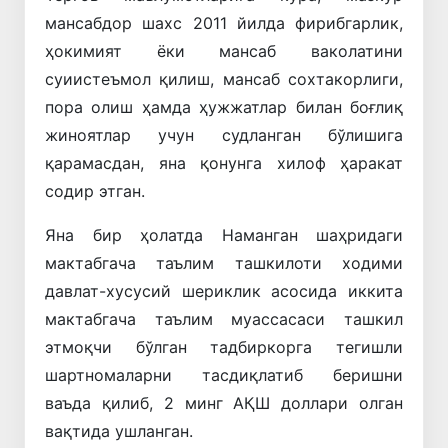
мансабдор шахс 2011 йилда фирибгарлик,
ҳокимият ёки мансаб ваколатини
суиистеъмол қилиш, мансаб сохтакорлиги,
пора олиш ҳамда ҳужжатлар билан боғлиқ
жиноятлар учун судланган бўлишига
қарамасдан, яна қонунга хилоф ҳаракат
содир этган.
Яна бир ҳолатда Наманган шаҳридаги
мактабгача таълим ташкилоти ходими
давлат-хусусий шериклик асосида иккита
мактабгача таълим муассасаси ташкил
этмоқчи бўлган тадбиркорга тегишли
шартномаларни тасдиқлатиб беришни
ваъда қилиб, 2 минг АҚШ доллари олган
вақтида ушланган.