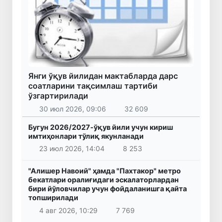
Янги ўқув йилидан мактабларда дарс
соатларини тақсимлаш тартиби
ўзгартирилади
30 июл 2026, 09:06
32 609
Бугун 2026/2027-ўқув йили учун кириш
имтиҳонлари тўлиқ якунланади
23 июл 2026, 14:04
8 253
"Алишер Навоий" ҳамда "Пахтакор" метро
бекатлари оралиғидаги эскалаторлардан
бири йўловчилар учун фойдаланишга қайта
топширилади
4 авг 2026, 10:29
7 769