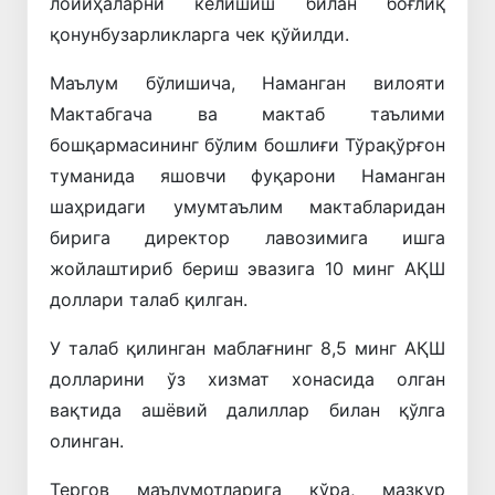
лойиҳаларни келишиш билан боғлиқ
қонунбузарликларга чек қўйилди.
Маълум бўлишича, Наманган вилояти
Мактабгача ва мактаб таълими
бошқармасининг бўлим бошлиғи Тўрақўрғон
туманида яшовчи фуқарони Наманган
шаҳридаги умумтаълим мактабларидан
бирига директор лавозимига ишга
жойлаштириб бериш эвазига 10 минг АҚШ
доллари талаб қилган.
У талаб қилинган маблағнинг 8,5 минг АҚШ
долларини ўз хизмат хонасида олган
вақтида ашёвий далиллар билан қўлга
олинган.
Тергов маълумотларига кўра, мазкур