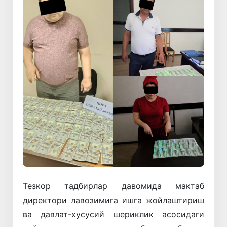
Тезкор тадбирлар давомида мактаб
директори лавозимига ишга жойлаштириш
ва давлат-хусусий шериклик асосидаги