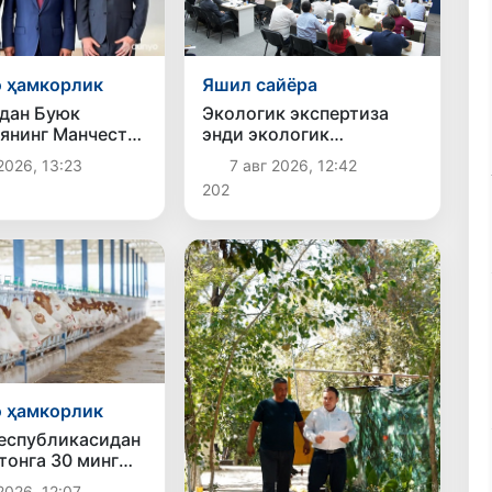
 ҳамкорлик
Яшил сайёра
дан Буюк
Экологик экспертиза
янинг Манчестер
энди экологик
 тўғридан-тўғри
хавфларни олдиндан
2026, 13:23
7 авг 2026, 12:42
новларни йўлга
бошқариш тизимига
202
асаласи кўриб
айланади
оқда
 ҳамкорлик
еспубликасидан
тонга 30 минг
қин қорамол
2026, 12:07