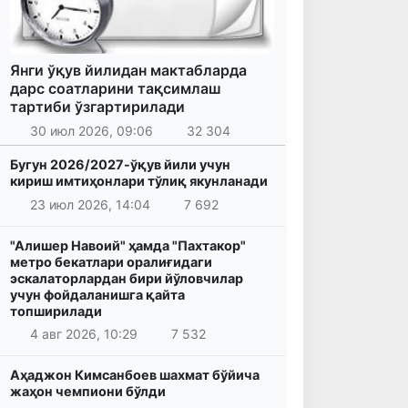
Янги ўқув йилидан мактабларда
дарс соатларини тақсимлаш
тартиби ўзгартирилади
30 июл 2026, 09:06
32 304
Бугун 2026/2027-ўқув йили учун
кириш имтиҳонлари тўлиқ якунланади
23 июл 2026, 14:04
7 692
"Алишер Навоий" ҳамда "Пахтакор"
метро бекатлари оралиғидаги
эскалаторлардан бири йўловчилар
учун фойдаланишга қайта
топширилади
4 авг 2026, 10:29
7 532
Аҳаджон Кимсанбоев шахмат бўйича
жаҳон чемпиони бўлди