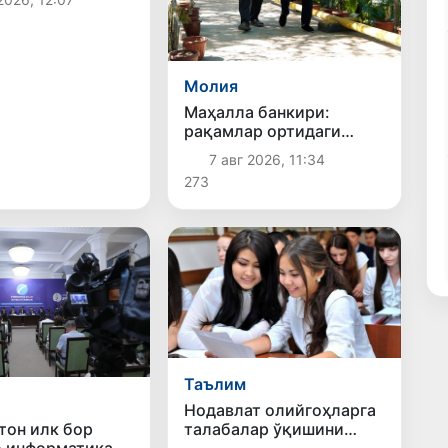
 берилди
Молия
Маҳалла банкири:
рақамлар ортидаги
инсонлар тақдири
7 авг 2026, 11:34
273
Таълим
Нодавлат олийгоҳларга
тон илк бор
талабалар ўқишини
 информатика
кўчириш муддати 10