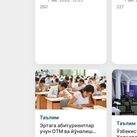
етказиб
260
227
Таълим
Таълим
Эртага абитуриентлар
Ўзбекис
учун ОТМ ва йўналиш
Халқаро
танлаш якунланади