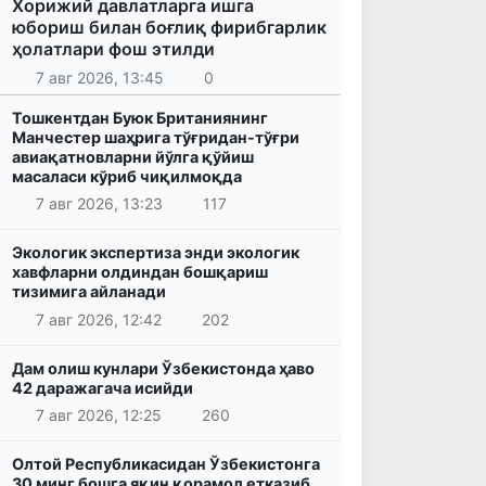
Хорижий давлатларга ишга
юбориш билан боғлиқ фирибгарлик
ҳолатлари фош этилди
7 авг 2026, 13:45
0
Тошкентдан Буюк Британиянинг
Манчестер шаҳрига тўғридан-тўғри
авиақатновларни йўлга қўйиш
масаласи кўриб чиқилмоқда
7 авг 2026, 13:23
117
Экологик экспертиза энди экологик
хавфларни олдиндан бошқариш
тизимига айланади
7 авг 2026, 12:42
202
Дам олиш кунлари Ўзбекистонда ҳаво
42 даражагача исийди
7 авг 2026, 12:25
260
Олтой Республикасидан Ўзбекистонга
30 минг бошга яқин қорамол етказиб