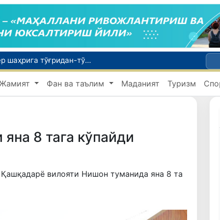
Тошкентдан Буюк Британиянинг Манчестер шаҳрига тўғридан-тўғри авиақатновларни йўлга қўйиш масаласи кўриб чиқилмоқда
Экологик экспертиза энди экологик хавфларни олдиндан бошқариш тизимига айланади
Жамият
Фан ва таълим
Маданият
Туризм
Спо
2 даражагача исийди
Олтой Республикасидан Ўзбекистонга 30 минг бошга яқин қорамол етказиб берилди
Хорижий давлатларга ишга юбориш билан боғлиқ фирибгарлик ҳолатлари фош этилди
яна 8 тага кўпайди
Қашқадарё вилояти Нишон туманида яна 8 та