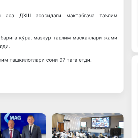
и эса ДХШ асосидаги мактабгача таълим
абарига кўра, мазкур таълим масканлари жами
лди.
лим ташкилотлари сони 97 тага етди.