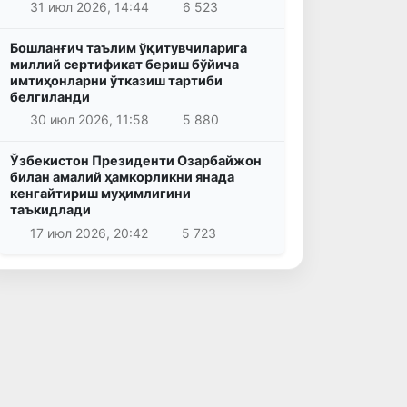
31 июл 2026, 14:44
6 523
Бошланғич таълим ўқитувчиларига
миллий сертификат бериш бўйича
имтиҳонларни ўтказиш тартиби
белгиланди
30 июл 2026, 11:58
5 880
Ўзбекистон Президенти Озарбайжон
билан амалий ҳамкорликни янада
кенгайтириш муҳимлигини
таъкидлади
17 июл 2026, 20:42
5 723