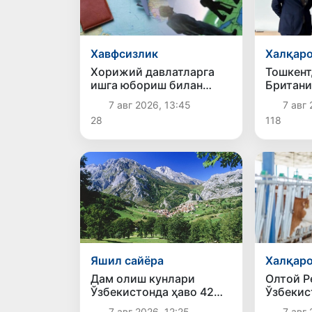
Хавфсизлик
Халқаро
Хорижий давлатларга
Тошкент
ишга юбориш билан
Британи
боғлиқ фирибгарлик
шаҳрига
7 авг 2026, 13:45
7 авг 
ҳолатлари фош этилди
авиақат
28
118
қўйиш м
чиқилм
Яшил сайёра
Халқаро
Дам олиш кунлари
Олтой Р
Ўзбекистонда ҳаво 42
Ўзбекис
даражагача исийди
бошга я
7 авг 2026, 12:25
7 авг 