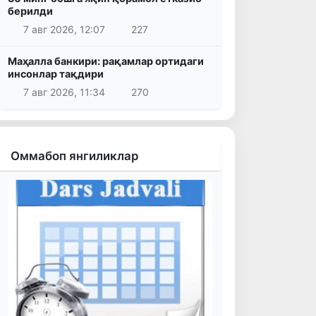
берилди
7 авг 2026, 12:07
227
Маҳалла банкири: рақамлар ортидаги
инсонлар тақдири
7 авг 2026, 11:34
270
Оммабоп янгиликлар