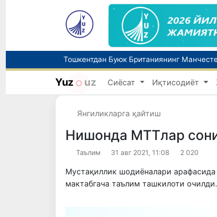
Yuz
uz
Сиёсат
Иқтисодиёт
Дам олиш кунлари Ўзбекистонда ҳаво 4
Янгиликларга қайтиш
Нишонда МТТлар сони 
Таълим
31 авг 2021, 11:08
2 020
Мустақиллик шодиёналари арафасида 
мактабгача таълим ташкилоти очилди.