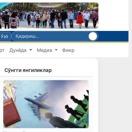
Ўзб
рт
Дунёда
Медиа
Фикр
Сўнгги янгиликлар