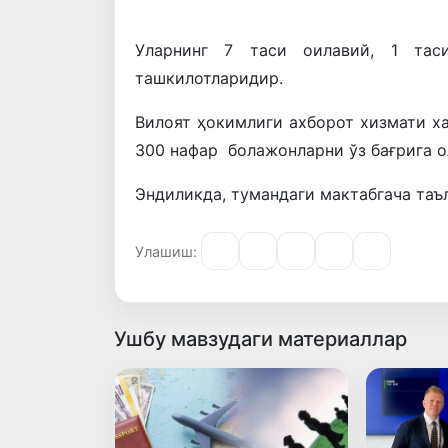
Уларнинг 7 таси оилавий, 1 тас
ташкилотларидир.
Вилоят ҳокимлиги ахборот хизмати х
300 нафар болажонларни ўз бағрига о
Эндиликда, тумандаги мактабгача таъ
Улашиш:
Ушбу мавзудаги материаллар