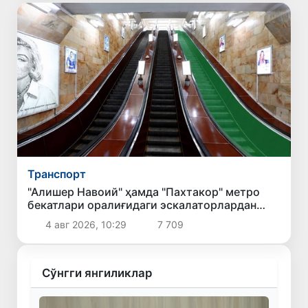
Транспорт
"Алишер Навоий" ҳамда "Пахтакор" метро
бекатлари оралиғидаги эскалаторлардан
бири йўловчилар учун фойдаланишга қайта
4 авг 2026, 10:29
7 709
топширилади
Сўнгги янгиликлар