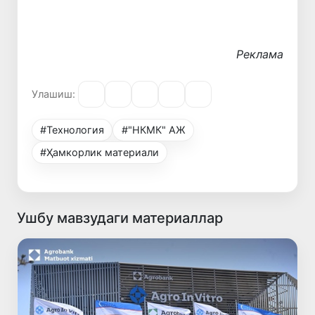
Реклама
Улашиш:
#Технология
#"НКМК" АЖ
#Ҳамкорлик материали
Ушбу мавзудаги материаллар