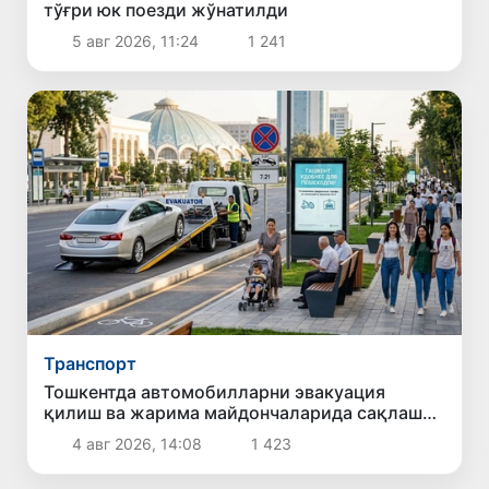
тўғри юк поезди жўнатилди
5 авг 2026, 11:24
1 241
Транспорт
Тошкентда автомобилларни эвакуация
қилиш ва жарима майдончаларида сақлаш
учун тўловларнинг энг юқори миқдори
4 авг 2026, 14:08
1 423
белгиланмоқда