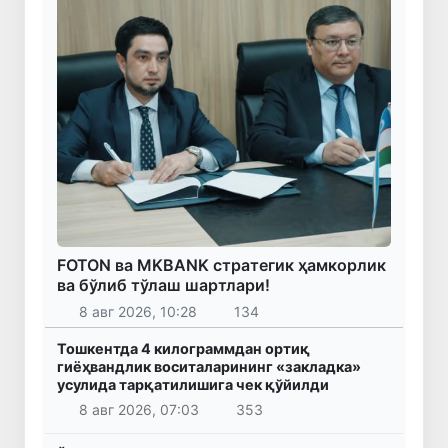
FOTON ва MKBANK стратегик ҳамкорлик
ва бўлиб тўлаш шартлари!
8 авг 2026, 10:28
134
Тошкентда 4 килограммдан ортиқ
гиёҳвандлик воситаларининг «закладка»
усулида тарқатилишига чек қўйилди
8 авг 2026, 07:03
353