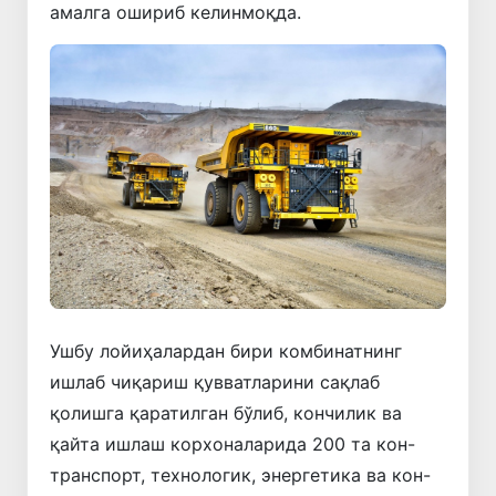
амалга ошириб келинмоқда.
Ушбу лойиҳалардан бири комбинатнинг
ишлаб чиқариш қувватларини сақлаб
қолишга қаратилган бўлиб, кончилик ва
қайта ишлаш корхоналарида 200 та кон-
транспорт, технологик, энергетика ва кон-