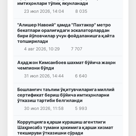
имтиҳонлари тўлиқ якунланади
23 июл 2026, 14:04
8 035
"Алишер Навоий" ҳамда "Пахтакор" метро
бекатлари оралиғидаги эскалаторлардан
бири йўловчилар учун фойдаланишга қайта
топширилади
4 авг 2026, 10:29
7 707
Аҳаджон Кимсанбоев шахмат бўйича жаҳон
чемпиони бўлди
31 июл 2026, 14:44
6 640
Бошланғич таълим ўқитувчиларига миллий
сертификат бериш бўйича имтиҳонларни
ўтказиш тартиби белгиланди
30 июл 2026, 11:58
5 993
Коррупцияга қарши курашиш агентлиги
Шаҳрисабз тумани ҳокимига қарши хизмат
текшируви ўтказишни сўради