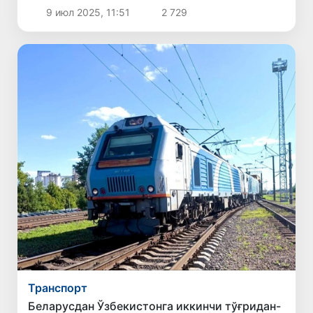
устувор вазифалар белгилаб олинди
9 июл 2025, 11:51
2 729
Транспорт
Беларусдан Ўзбекистонга иккинчи тўғридан-