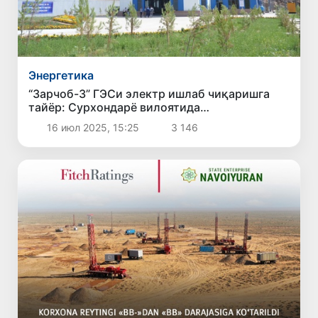
Энергетика
“Зарчоб-3” ГЭСи электр ишлаб чиқаришга
тайёр: Сурхондарё вилоятида
гидроэнергетик қувват 8 йилда 9 баробарга
16 июл 2025, 15:25
3 146
ошди