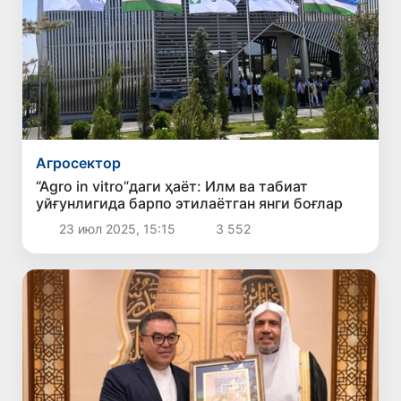
Агросектор
“Agro in vitro”даги ҳаёт: Илм ва табиат
уйғунлигида барпо этилаётган янги боғлар
23 июл 2025, 15:15
3 552