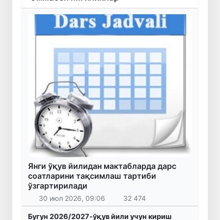
Янги ўқув йилидан мактабларда дарс
соатларини тақсимлаш тартиби
ўзгартирилади
30 июл 2026, 09:06
32 474
Бугун 2026/2027-ўқув йили учун кириш