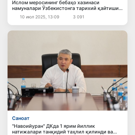
Ислом меросининг бебаҳо хазинаси
намуналари Ўзбекистонга тарихий қайтиши
арафасида Лондонда намойиш этилди
10 июл 2025, 13:09
3 091
Саноат
"Навоийуран" ДКда 1 ярим йиллик
натижалари танқидий таҳлил қилинди ва