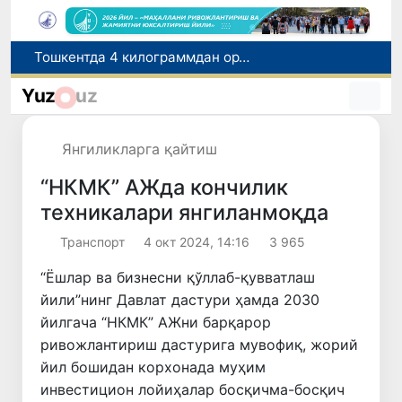
Ўқишини кўчириш бўйича рад этилган аризаларни 10 августга қадар таҳрирлаш мумкин
I ва II гуруҳ ногиронлиги бўлган фуқароларга пенсия проактив тарзда тайинланади
Yuz
uz
Бозорга чиқариладиган барча маҳсулотлар хавфсиз бўлиши шарт
FOTON ва MKBANK стратегик ҳамкорлик ва бўлиб тўлаш шартлари!
Янгиликларга қайтиш
Тошкентда 4 килограммдан ортиқ гиёҳвандлик воситаларининг «закладка» усулида тарқатилишига чек қўйилди
“НКМК” АЖда кончилик
техникалари янгиланмоқда
Транспорт
4 окт 2024, 14:16
3 965
“Ёшлар ва бизнесни қўллаб-қувватлаш
йили”нинг Давлат дастури ҳамда 2030
йилгача “НКМК” АЖни барқарор
ривожлантириш дастурига мувофиқ, жорий
йил бошидан корхонада муҳим
инвестицион лойиҳалар босқичма-босқич