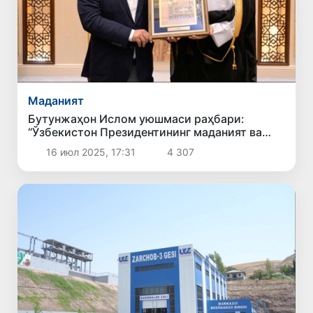
Маданият
Бутунжаҳон Ислом уюшмаси раҳбари:
“Ўзбекистон Президентининг маданият ва
маърифатга қаратган эътибори барча
16 июл 2025, 17:31
4 307
мусулмон мамлакатлари учун намуна”