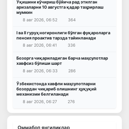
Ўқишини кўчириш бўйича рад этилган
аризаларни 10 августга қадар таҳрирлаш
мумкин
8 авг 2026, 06:52
364
I ва II гуруҳ ногиронлиги бўлган фуқароларга
пенсия проактив тарзда тайинланади
8 авг 2026, 06:41
336
Бозорга чиқариладиган барча маҳсулотлар
хавфсиз бўлиши шарт
8 авг 2026, 06:33
286
Ўзбекистонда хавфли маҳсулотларни
бозордан чиқариб олишнинг ҳуқуқий
механизми белгиланади
8 авг 2026, 06:27
276
Оммабоп янгиликлар