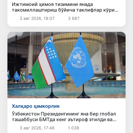
Ижтимоий ҳимоя тизимини янада
такомиллаштириш бўйича таклифлар кўриб
чиқилди
3 авг 2026, 18:07
3 687
Халқаро ҳамкорлик
Ўзбекистон Президентининг яна бир глобал
ташаббуси БМТда кенг эътироф этилди ва
қабул қилинди
3 авг 2026, 17:46
1 038