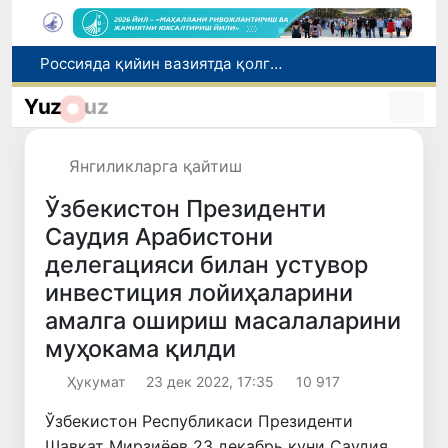
2030 йилгача хавфли чиқиндиларни қайта ишлаш даражаси 20 фоизга етказилади
Ўзбекистон илк бор Халқаро информатика олимпиадаси — IOI 2026га мезбонлик қилади
Yuz
uz
Тошкентда ППХ инспектори 13 ёшли болани қутқариб қолди
Ўзбекистонда Барқарор ривожланиш мақсадлари ойлигига старт берилди
Янгиликларга қайтиш
Россияда қийин вазиятда қолган юзлаб ўзбекистонликлар ортга қайтарилди
Ўзбекистон Президенти
Саудия Арабистони
делегацияси билан устувор
инвестиция лойиҳаларини
амалга ошириш масалаларини
муҳокама қилди
Ҳукумат
23 дек 2022, 17:35
10 917
Ўзбекистон Республикаси Президенти
Шавкат Мирзиёев 23 декабрь куни Саудия