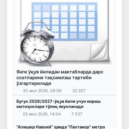
Янги ўқув йилидан мактабларда дарс
соатларини тақсимлаш тартиби
ўзгартирилади
30 июл 2026, 09:06
32 207
Бугун 2026/2027-ўқув йили учун кириш
имтиҳонлари тўлиқ якунланади
23 июл 2026, 14:04
7 537
"Алишер Навоий" ҳамда "Пахтакор" метро