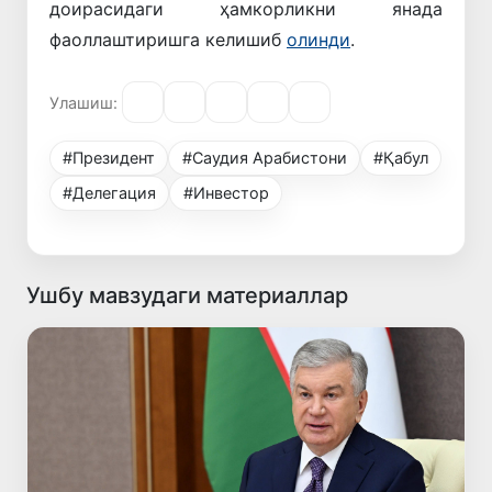
доирасидаги ҳамкорликни янада
фаоллаштиришга келишиб
олинди
.
Улашиш:
#Президент
#Саудия Арабистони
#Қабул
#Делегация
#Инвестор
Ушбу мавзудаги материаллар