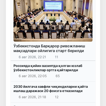
Ўзбекистонда Барқарор ривожланиш
мақсадлари ойлигига старт берилди
6 авг 2026, 22:21
11
Россияда қийин вазиятда қолган юзлаб
ўзбекистонликлар ортга қайтарилди
6 авг 2026, 22:05
65
2030 йилгача хавфли чиқиндиларни қайта
ишлаш даражаси 20 фоизга етказилади
6 авг 2026, 21:18
12