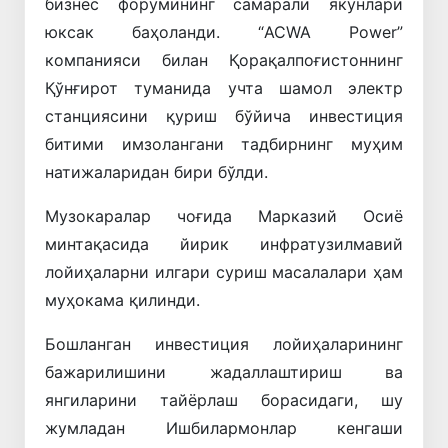
бизнес форумининг самарали якунлари
юксак баҳоланди. “ACWA Power”
компанияси билан Қорақалпоғистоннинг
Қўнғирот туманида учта шамол электр
станциясини қуриш бўйича инвестиция
битими имзолангани тадбирнинг муҳим
натижаларидан бири бўлди.
Музокаралар чоғида Марказий Осиё
минтақасида йирик инфратузилмавий
лойиҳаларни илгари суриш масалалари ҳам
муҳокама қилинди.
Бошланган инвестиция лойиҳаларининг
бажарилишини жадаллаштириш ва
янгиларини тайёрлаш борасидаги, шу
жумладан Ишбилармонлар кенгаши