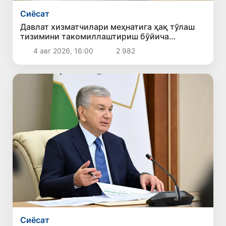
Сиёсат
Давлат хизматчилари меҳнатига ҳақ тўлаш
тизимини такомиллаштириш бўйича
таклифлар кўриб чиқилди
4 авг 2026, 16:00
2 982
Сиёсат