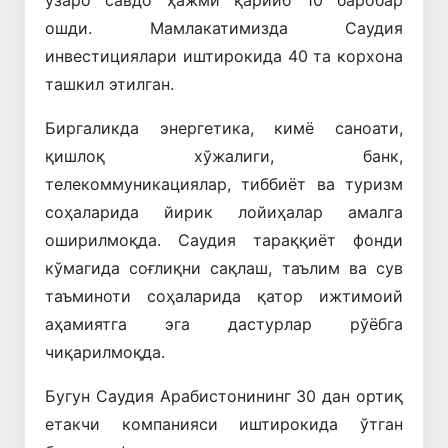
ўзаро савдо ҳажми қарийб 10 баробар
ошди. Мамлакатимизда Саудия
инвестициялари иштирокида 40 та корхона
ташкил этилган.
Биргаликда энергетика, кимё саноати,
қишлоқ хўжалиги, банк,
телекоммуникациялар, тиббиёт ва туризм
соҳаларида йирик лойиҳалар амалга
оширилмоқда. Саудия тараққиёт фонди
кўмагида соғлиқни сақлаш, таълим ва сув
таъминоти соҳаларида қатор ижтимоий
аҳамиятга эга дастурлар рўёбга
чиқарилмоқда.
Бугун Саудия Арабистонининг 30 дан ортиқ
етакчи компанияси иштирокида ўтган