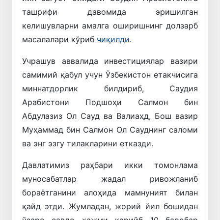
ташрифи давомида эришилган
келишувларни амалга оширишнинг долзарб
масалалари кўриб
чиқилди
.
Учрашув аввалида инвестициялар вазири
самимий қабул учун Ўзбекистон етакчисига
миннатдорлик билдириб, Саудия
Арабистони Подшоҳи Салмон бин
Абдулазиз Ол Сауд ва Валиаҳд, Бош вазир
Муҳаммад бин Салмон Ол Сауднинг саломи
ва энг эзгу тилакларини етказди.
Давлатимиз раҳбари икки томонлама
муносабатлар жадал ривожланиб
бораётганини алоҳида мамнуният билан
қайд этди. Жумладан, жорий йил бошидан