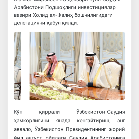
Арабистони Подшоҳлиги инвестициялар
вазири Ҳолид ал-Фалиҳ бошчилигидаги
делегацияни қабул қилди.
Олдинги
Кейинги
Кўп қиррали Ўзбекистон-Саудия
ҳамкорлигини янада кенгайтириш, энг
аввало, Ўзбекистон Президентининг жорий
йил август ойидаги Саудия Арабистонига