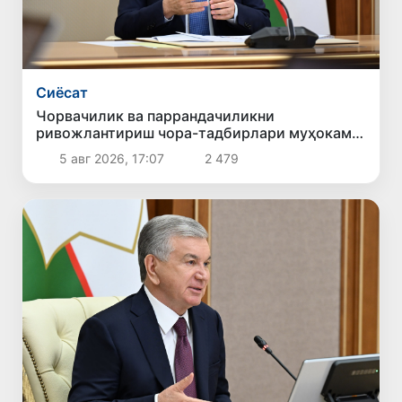
Сиёсат
Чорвачилик ва паррандачиликни
ривожлантириш чора-тадбирлари муҳокама
қилинди
5 авг 2026, 17:07
2 479