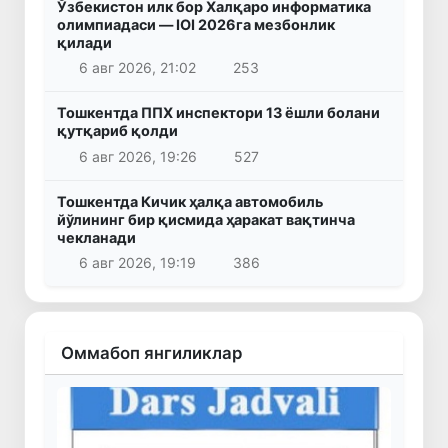
Ўзбекистон илк бор Халқаро информатика
олимпиадаси — IOI 2026га мезбонлик
қилади
6 авг 2026, 21:02
253
Тошкентда ППХ инспектори 13 ёшли болани
қутқариб қолди
6 авг 2026, 19:26
527
Тошкентда Кичик ҳалқа автомобиль
йўлининг бир қисмида ҳаракат вақтинча
чекланади
6 авг 2026, 19:19
386
Оммабоп янгиликлар