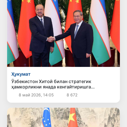
Ҳукумат
Ўзбекистон Хитой билан стратегик
ҳамкорликни янада кенгайтиришга
тайёрлигини билдирди
8 май 2026, 14:05
8 672