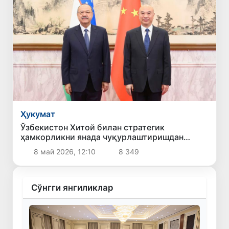
Ҳукумат
Ўзбекистон Хитой билан стратегик
ҳамкорликни янада чуқурлаштиришдан
манфаатдорлигини билдирди
8 май 2026, 12:10
8 349
Сўнгги янгиликлар