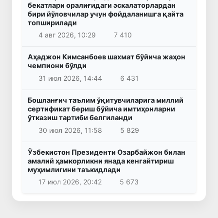
бекатлари оралиғидаги эскалаторлардан
бири йўловчилар учун фойдаланишга қайта
топширилади
4 авг 2026, 10:29
7 410
Аҳаджон Кимсанбоев шахмат бўйича жаҳон
чемпиони бўлди
31 июл 2026, 14:44
6 431
Бошланғич таълим ўқитувчиларига миллий
сертификат бериш бўйича имтиҳонларни
ўтказиш тартиби белгиланди
30 июл 2026, 11:58
5 829
Ўзбекистон Президенти Озарбайжон билан
амалий ҳамкорликни янада кенгайтириш
муҳимлигини таъкидлади
17 июл 2026, 20:42
5 673