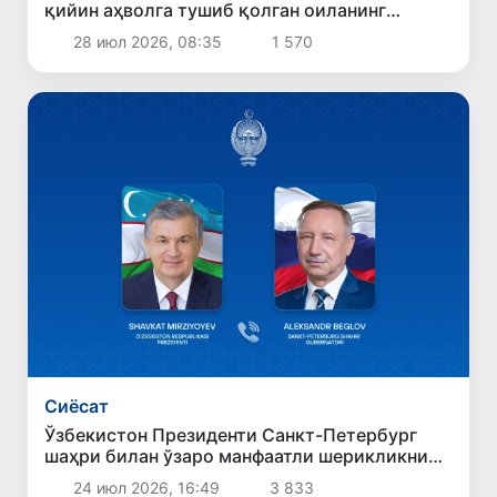
қийин аҳволга тушиб қолган оиланинг
ватанга қайтишига ёрдам берди
28 июл 2026, 08:35
1 570
Сиёсат
Ўзбекистон Президенти Санкт-Петербург
шаҳри билан ўзаро манфаатли шерикликни
кенгайтириш муҳимлигини таъкидлади
24 июл 2026, 16:49
3 833