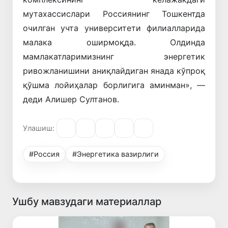
мутахассислари Россиянинг Тошкентда
очилган учта университети филиалларида
малака оширмоқда. Олдинда
мамлакатларимизнинг энергетик
ривожланишини аниқлайдиган янада кўпроқ
қўшма лойиҳалар борлигига аминман», —
деди Алишер Султанов.
Улашиш:
#Россия
#Энергетика вазирлиги
Ушбу мавзудаги материаллар