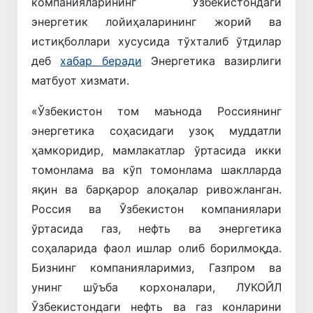
компанияларининг Ўзбекистондаги
энергетик лойиҳаларининг жорий ва
истиқболлари хусусида тўхталиб ўтдилар
деб
хабар беради
Энергетика вазирлиги
матбуот хизмати.
«Ўзбекистон том маънода Россиянинг
энергетика соҳасидаги узоқ муддатли
ҳамкоридир, мамлакатлар ўртасида икки
томонлама ва кўп томонлама шаклларда
яқин ва барқарор алоқалар ривожланган.
Россия ва Ўзбекистон компаниялари
ўртасида газ, нефть ва энергетика
соҳаларида фаол ишлар олиб борилмоқда.
Бизнинг компанияларимиз, Газпром ва
унинг шўъба корхоналари, ЛУКОЙЛ
Ўзбекистондаги нефть ва газ конларини