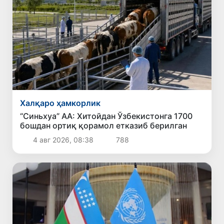
Халқаро ҳамкорлик
“Синьхуа” АА: Хитойдан Ўзбекистонга 1700
бошдан ортиқ қорамол етказиб берилган
4 авг 2026, 08:38
788