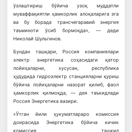
ўзлаштириш бўйича узоқ муддатли
муваффақиятли ҳамкорлик алоқаларига эга
ва бу борада трансчегаравий энергия
таъминоти ўсиб бормоқда», — деди
Николай Шульгинов.
Бундан ташқари, Россия компаниялари
электр энергетика соҳасидаги қатор
лойиҳаларни, хусусан, республика
ҳудудида гидроэлектр станцияларни қуриш
бўйича лойиҳаларни назорат қилиб, фаол
ҳамкорлик қилмоқда, — дея таъкидлади
Россия Энергетика вазири.
«Ўтган йили ҳукуматлараро комиссия
доирасида Энергетика бўйича кичик
комиссия ташкил