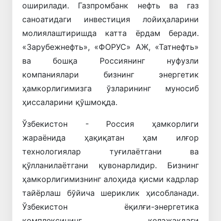
оширилади. Газпромбанк нефть ва газ
саноатидаги инвестиция лойиҳаларини
молиялаштиришда катта ёрдам беради.
«Зарубежнефть», «ФОРУС» АЖ, «Татнефть»
ва бошқа Россиянинг нуфузли
компаниялари бизнинг энергетик
ҳамкорлигимизга ўзларининг муносиб
ҳиссаларини қўшмоқда.
Ўзбекистон - Россия ҳамкорлиги
жараёнида ҳақиқатан ҳам илғор
технологиялар туғилаётгани ва
қўлланилаётгани қувонарлидир. Бизнинг
ҳамкорлигимизнинг алоҳида қисми кадрлар
тайёрлаш бўйича шериклик ҳисобланади.
Ўзбекистон ёқилғи-энергетика
комплексининг келажакдаги