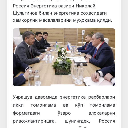
Россия Энергетика вазири Николай
Шульгинов билан энергетика соҳасидаги
ҳамкорлик масалаларини муҳокама қилди.
Учрашув давомида энергетика раҳбарлари
икки томонлама ва кўп томонлама
форматдаги ўзаро алоқаларни
ривожлантиришга, шунингдек, Россия