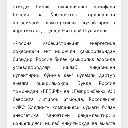
этилди. Кичик комиссиянинг вазифаси
Россия ва Ўзбекистон корхоналари
ўртасидаги ҳамкорликни кучайтиришга
қаратилган», — деди Николай Шульгинов.
«Россия Ўзбекистоннинг энергетика
соҳасидаги энг ишончли ҳамкорларидан
биридир. Россия билан ҳамкорлик асосида
углеводородлар ишлаб чиқаришни
кўпайтириш бўйича кенг кўламли дастур
амалга оширилмоқда. Бунда Россия
томонидан «ВEБ.РФ» ва «Газпромбанк» АЖ
бевосита иштирок этмоқда. Россиянинг
«ИКС Холдинг» компанияси кўмаги билан
энергетика саноатини рақамлаштириш
концепцияси ишлаб чиқилмоқда ва амалга