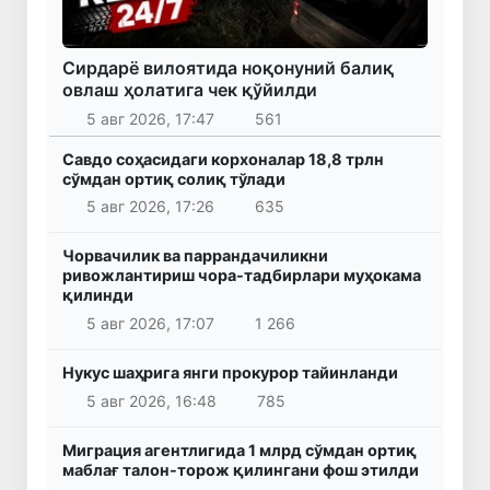
Сирдарё вилоятида ноқонуний балиқ
овлаш ҳолатига чек қўйилди
5 авг 2026, 17:47
561
Савдо соҳасидаги корхоналар 18,8 трлн
сўмдан ортиқ солиқ тўлади
5 авг 2026, 17:26
635
Чорвачилик ва паррандачиликни
ривожлантириш чора-тадбирлари муҳокама
қилинди
5 авг 2026, 17:07
1 266
Нукус шаҳрига янги прокурор тайинланди
5 авг 2026, 16:48
785
Миграция агентлигида 1 млрд сўмдан ортиқ
маблағ талон-торож қилингани фош этилди