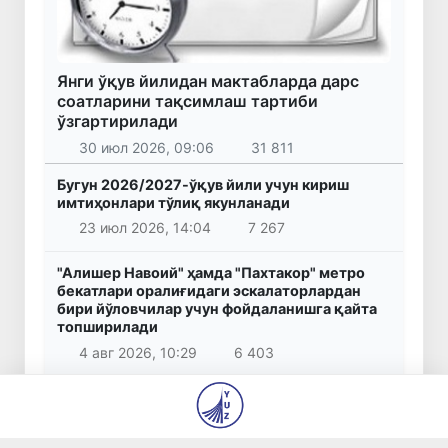
Янги ўқув йилидан мактабларда дарс
соатларини тақсимлаш тартиби
ўзгартирилади
30 июл 2026, 09:06
31 811
Бугун 2026/2027-ўқув йили учун кириш
имтиҳонлари тўлиқ якунланади
23 июл 2026, 14:04
7 267
"Алишер Навоий" ҳамда "Пахтакор" метро
бекатлари оралиғидаги эскалаторлардан
бири йўловчилар учун фойдаланишга қайта
топширилади
4 авг 2026, 10:29
6 403
Аҳаджон Кимсанбоев шахмат бўйича жаҳон
чемпиони бўлди
31 июл 2026, 14:44
6 295