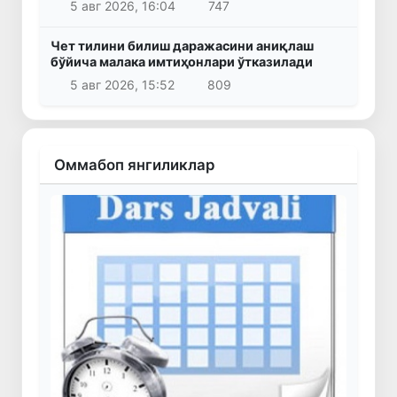
5 авг 2026, 16:04
747
Чет тилини билиш даражасини аниқлаш
бўйича малака имтиҳонлари ўтказилади
5 авг 2026, 15:52
809
Оммабоп янгиликлар