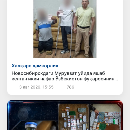
Халқаро ҳамкорлик
Новосибирскдаги Мурувват уйида яшаб
келган икки нафар Ўзбекистон фуқаросининг
ҳужжатлари тикланди
3 авг 2026, 15:55
786