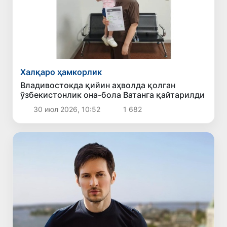
Халқаро ҳамкорлик
Владивостокда қийин аҳволда қолган
ўзбекистонлик она-бола Ватанга қайтарилди
30 июл 2026, 10:52
1 682