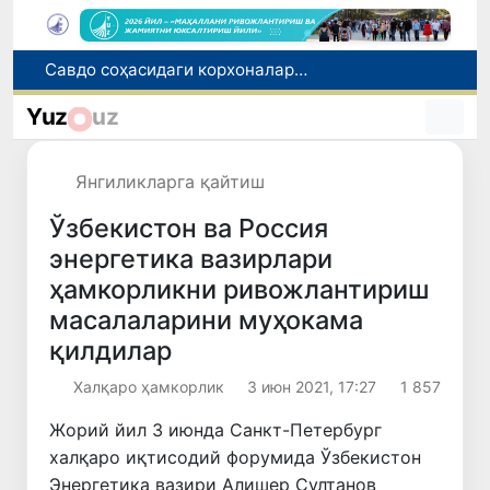
Савдо соҳасидаги корхоналар 18,8 трлн сўмдан ортиқ солиқ тўлади
Нукус шаҳрига янги прокурор тайинланди
Yuz
uz
Миграция агентлигида 1 млрд сўмдан ортиқ маблағ талон-торож қилингани фош этилди
Чет тилини билиш даражасини аниқлаш бўйича малака имтиҳонлари ўтказилади
Сирдарё вилоятида ноқонуний балиқ овлаш ҳолатига чек қўйилди
Янгиликларга қайтиш
Ўзбекистон ва Россия
энергетика вазирлари
ҳамкорликни ривожлантириш
масалаларини муҳокама
қилдилар
Халқаро ҳамкорлик
3 июн 2021, 17:27
1 857
Жорий йил 3 июнда Санкт-Петербург
халқаро иқтисодий форумида Ўзбекистон
Энергетика вазири Алишер Султанов