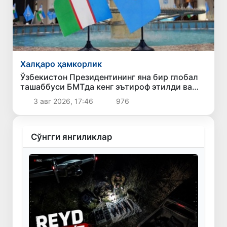
Халқаро ҳамкорлик
Ўзбекистон Президентининг яна бир глобал
ташаббуси БМТда кенг эътироф этилди ва
қабул қилинди
3 авг 2026, 17:46
976
Сўнгги янгиликлар