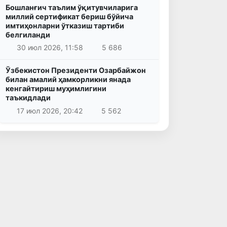
Бошланғич таълим ўқитувчиларига
миллий сертификат бериш бўйича
имтиҳонларни ўтказиш тартиби
белгиланди
30 июл 2026, 11:58
5 686
Ўзбекистон Президенти Озарбайжон
билан амалий ҳамкорликни янада
кенгайтириш муҳимлигини
таъкидлади
17 июл 2026, 20:42
5 562