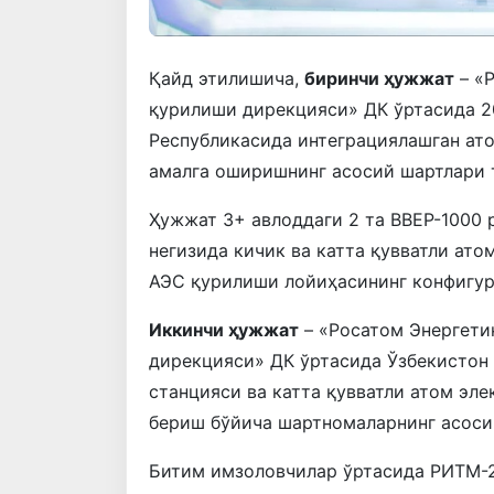
Қайд этилишича,
биринчи ҳужжат
– «
қурилиши дирекцияси» ДК ўртасида 2
Республикасида интеграциялашган ат
амалга оширишнинг асосий шартлари 
Ҳужжат 3+ авлоддаги 2 та ВВEР-1000
негизида кичик ва катта қувватли ат
АЭС қурилиши лойиҳасининг конфигур
Иккинчи ҳужжат
– «Росатом Энергети
дирекцияси» ДК ўртасида Ўзбекистон 
станцияси ва катта қувватли атом эле
бериш бўйича шартномаларнинг асоси
Битим имзоловчилар ўртасида РИТМ-2