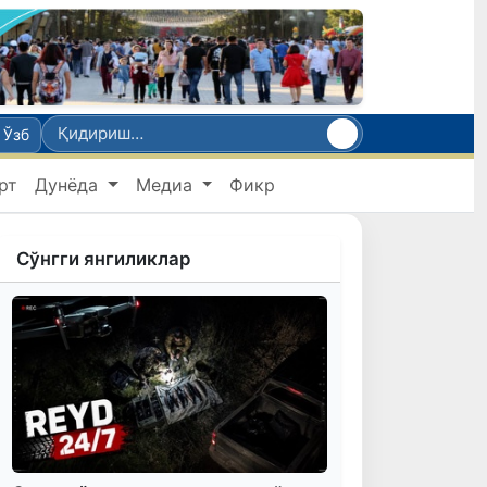
Ўзб
рт
Дунёда
Медиа
Фикр
Сўнгги янгиликлар