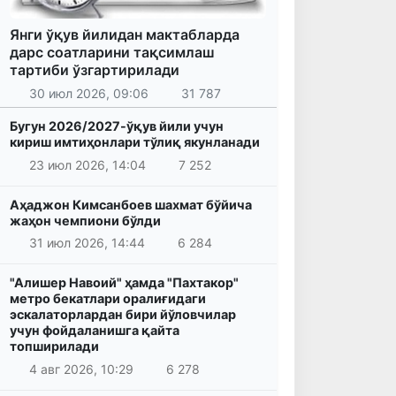
Янги ўқув йилидан мактабларда
дарс соатларини тақсимлаш
тартиби ўзгартирилади
30 июл 2026, 09:06
31 787
Бугун 2026/2027-ўқув йили учун
кириш имтиҳонлари тўлиқ якунланади
23 июл 2026, 14:04
7 252
Аҳаджон Кимсанбоев шахмат бўйича
жаҳон чемпиони бўлди
31 июл 2026, 14:44
6 284
"Алишер Навоий" ҳамда "Пахтакор"
метро бекатлари оралиғидаги
эскалаторлардан бири йўловчилар
учун фойдаланишга қайта
топширилади
4 авг 2026, 10:29
6 278