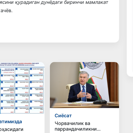
ясини қурадиган дунёдаги биринчи мамлакат
хачёв.
Сиёсат
атимизда
Чорвачилик ва
паррандачиликни
оҳасидаги