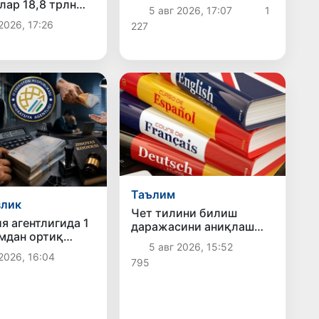
ривожлантириш чора-
лар 18,8 трлн
5 авг 2026, 17:07
1
тадбирлари муҳокама
ортиқ солиқ
2026, 17:26
227
қилинди
Таълим
злик
Чет тилини билиш
я агентлигида 1
даражасини аниқлаш
мдан ортиқ
бўйича малака
5 авг 2026, 15:52
талон-торож
имтиҳонлари
2026, 16:04
795
ни фош этилди
ўтказилади