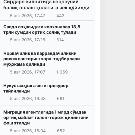
Сирдарё вилоятида ноқонуний
балиқ овлаш ҳолатига чек қўйилди
5 авг 2026, 17:47
442
Савдо соҳасидаги корхоналар 18,8
трлн сўмдан ортиқ солиқ тўлади
5 авг 2026, 17:26
514
Чорвачилик ва паррандачиликни
ривожлантириш чора-тадбирлари
муҳокама қилинди
5 авг 2026, 17:07
1 059
Нукус шаҳрига янги прокурор
тайинланди
5 авг 2026, 16:48
661
Миграция агентлигида 1 млрд сўмдан
ортиқ маблағ талон-торож қилингани
фош этилди
5 авг 2026, 16:04
652