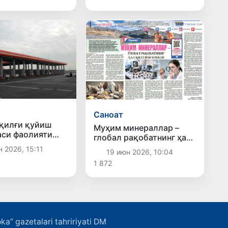
Саноат
ёқилғи қуйиш
Муҳим минераллар –
си фаолияти
глобал рақобатнинг ҳал
лди
қилувчи омили
 2026, 15:11
19 июн 2026, 10:04
1 872
ka” gazetalari tahririyati DM