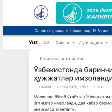
Нукус шаҳрига янги прокурор тайинланд
Yuz
uz
Сиёсат
Иқтисодиёт
Янгиликларга қайтиш
Ўзбекистонда биринч
ҳужжатлар имзоланд
Саноат
26 сен 2025, 17:57
1 914
Москвада бўлиб ўтаётган Жаҳон атом 
битимлар имзоланди, дея хабар берм
энергияси агентлиги.