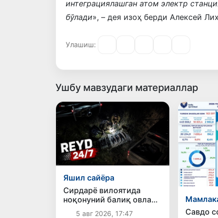
интеграциялашган атом электр станци
бўлади
», – дея изоҳ берди Алексей Ли
Улашиш:
Ушбу мавзудаги материаллар
Яшил сайёра
Сирдарё вилоятида
Мамлак
ноқонуний балиқ овлаш
ҳолатига чек қўйилди
Савдо с
5 авг 2026, 17:47