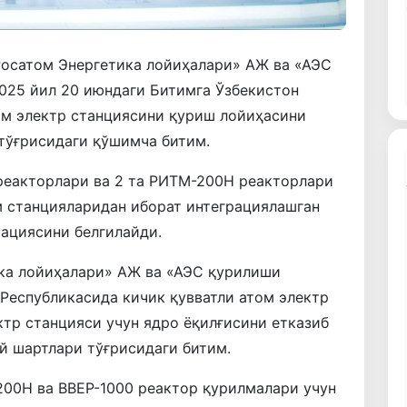
Росатом Энергетика лойиҳалари» АЖ ва «АЭС
025 йил 20 июндаги Битимга Ўзбекистон
ом электр станциясини қуриш лойиҳасини
тўғрисидаги қўшимча битим.
 реакторлари ва 2 та РИТМ-200Н реакторлари
ом станцияларидан иборат интеграциялашган
ациясини белгилайди.
ка лойиҳалари» АЖ ва «АЭС қурилиши
Республикасида кичик қувватли атом электр
ктр станцияси учун ядро ёқилғисини етказиб
й шартлари тўғрисидаги битим.
00Н ва ВВEР-1000 реактор қурилмалари учун