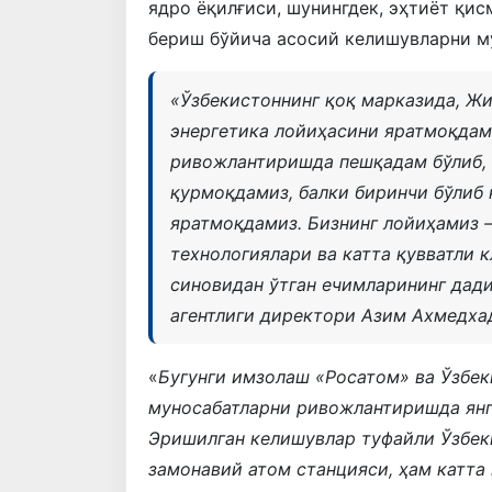
ядро ёқилғиси, шунингдек, эҳтиёт қис
бериш бўйича асосий келишувларни м
«
Ўзбекистоннинг қоқ марказида, Жи
энергетика лойиҳасини яратмоқдам
ривожлантиришда пешқадам бўлиб, 
қурмоқдамиз, балки биринчи бўлиб
яратмоқдамиз. Бизнинг лойиҳамиз –
технологиялари ва катта қувватли 
синовидан ўтган ечимларининг дад
агентлиги директори Азим Ахмедха
«
Бугунги имзолаш «Росатом» ва Ўзбек
муносабатларни ривожлантиришда янг
Эришилган келишувлар туфайли Ўзбеки
замонавий атом станцияси, ҳам катта