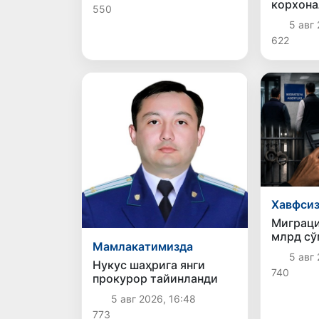
корхона
550
сўмдан 
5 авг 
тўлади
622
Хавфси
Миграци
млрд сў
Мамлакатимизда
маблағ 
5 авг 
қилинга
Нукус шаҳрига янги
740
прокурор тайинланди
5 авг 2026, 16:48
773