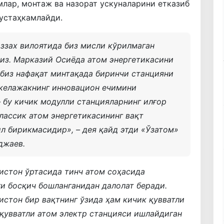
млар, монтаж ва назорат ускуналарини етказиб
устаҳкамлайди.
ззах вилоятида биз мисли кўрилмаган
из. Марказий Осиёда атом энергетикасини
биз нафақат минтақада биринчи станцияни
 келажакнинг инновацион ечимини
 бу кичик модулли станцияларнинг илғор
классик атом энергетикасининг вақт
ил бирикмасидир
», – дея қайд этди «Ўзатом»
джаев.
истон ўртасида тинч атом соҳасида
и босқич бошланганидан далолат беради.
стон бир вақтнинг ўзида ҳам кичик қувватли
 қувватли атом электр станцияси ишлайдиган