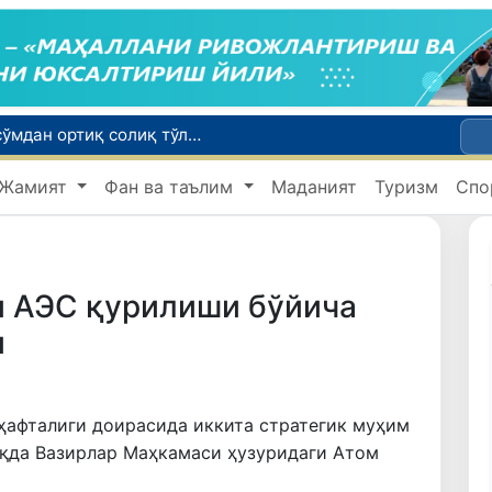
Савдо соҳасидаги корхоналар 18,8 трлн сўмдан ортиқ солиқ тўлади
и
Миграция агентлигида 1 млрд сўмдан ортиқ маблағ талон-торож қилингани фош этилди
Жамият
Фан ва таълим
Маданият
Туризм
Спо
Чет тилини билиш даражасини аниқлаш бўйича малака имтиҳонлари ўтказилади
Сирдарё вилоятида ноқонуний балиқ овлаш ҳолатига чек қўйилди
и АЭС қурилиши бўйича
и
ҳафталиги доирасида иккита стратегик муҳим
оқда Вазирлар Маҳкамаси ҳузуридаги Атом