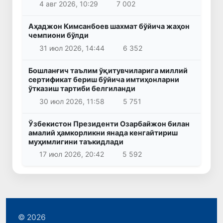
4 авг 2026, 10:29
7 002
Аҳаджон Кимсанбоев шахмат бўйича жаҳон
чемпиони бўлди
31 июл 2026, 14:44
6 352
Бошланғич таълим ўқитувчиларига миллий
сертификат бериш бўйича имтиҳонларни
ўтказиш тартиби белгиланди
30 июл 2026, 11:58
5 751
Ўзбекистон Президенти Озарбайжон билан
амалий ҳамкорликни янада кенгайтириш
муҳимлигини таъкидлади
17 июл 2026, 20:42
5 592
© 2026