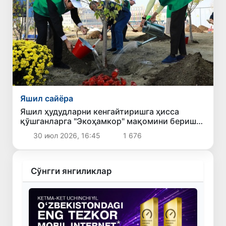
Яшил сайёра
Яшил ҳудудларни кенгайтиришга ҳисса
қўшганларга "Экоҳамкор" мақомини бериш
кўзда тутилмоқда
30 июл 2026, 16:45
1 676
Сўнгги янгиликлар