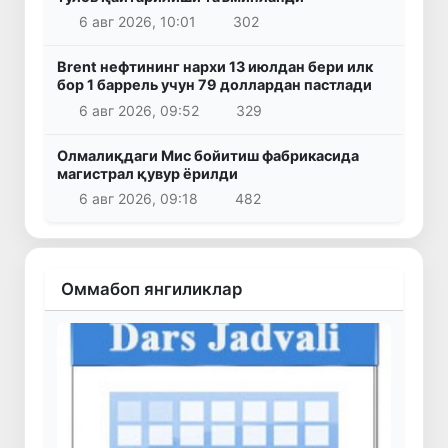
6 авг 2026, 10:01
302
Brent нефтининг нархи 13 июлдан бери илк
бор 1 баррель учун 79 доллардан пастлади
6 авг 2026, 09:52
329
Олмалиқдаги Мис бойитиш фабрикасида
магистрал қувур ёрилди
6 авг 2026, 09:18
482
Оммабоп янгиликлар