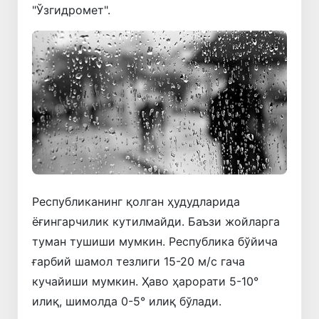
"Ўзгидромет".
Республиканинг қолган ҳудудларида
ёғингарчилик кутилмайди. Баъзи жойларга
туман тушиши мумкин. Республика бўйича
ғарбий шамол тезлиги 15-20 м/с гача
кучайиши мумкин. Ҳаво ҳарорати 5-10°
илиқ, шимолда 0-5° илиқ бўлади.