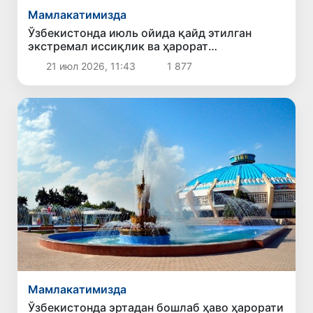
Мамлакатимизда
Ўзбекистонда июль ойида қайд этилган
экстремал иссиқлик ва ҳарорат
рекордларининг сабаби нима?
21 июл 2026, 11:43
1 877
Мамлакатимизда
Ўзбекистонда эртадан бошлаб ҳаво ҳарорати