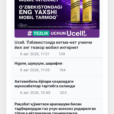
Ucell. Ўзбекистонда кетма-кет учинчи
йил энг тезкор мобил интернет
6 авг 2026, 11:51
109
Нурли, шукуҳли, шарафли
6 авг 2026, 11:05
194
Автомобиль йўлари соҳасидаги
муносабатлар тартибга солинди
6 авг 2026, 10:49
303
Рақобат қўмитаси аралашуви билан
тадбиркордан газ учун асоссиз ундирилган
тўлов қайтарилиши таъминланди