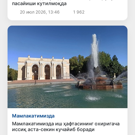
пасайиши кутилмоқда
20 июл 2026, 13:46
1 962
Мамлакатимизда
Мамлакатимизда иш ҳафтасининг охиригача
иссиқ аста-секин кучайиб боради