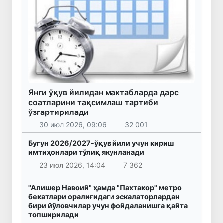
Янги ўқув йилидан мактабларда дарс
соатларини тақсимлаш тартиби
ўзгартирилади
30 июл 2026, 09:06
32 001
Бугун 2026/2027-ўқув йили учун кириш
имтиҳонлари тўлиқ якунланади
23 июл 2026, 14:04
7 362
"Алишер Навоий" ҳамда "Пахтакор" метро
бекатлари оралиғидаги эскалаторлардан
бири йўловчилар учун фойдаланишга қайта
топширилади