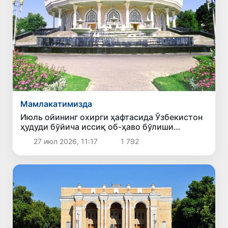
Мамлакатимизда
Июль ойининг охирги ҳафтасида Ўзбекистон
ҳудуди бўйича иссиқ об-ҳаво бўлиши
кутилмоқда
27 июл 2026, 11:17
1 792