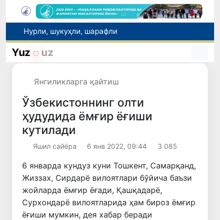
Нурли, шукуҳли, шарафли
Автомобиль йўлари соҳасидаги муносабатлар тартибга солинди
Рақобат қўмитаси аралашуви билан тадбиркордан газ учун асоссиз ундирилган тўлов қайтарилиши таъминланди
Yuz
uz
Brent нефтининг нархи 13 июлдан бери илк бор 1 баррель учун 79 доллардан пастлади
Ucell. Ўзбекистонда кетма-кет учинчи йил энг тезкор мобил интернет
Янгиликларга қайтиш
Ўзбекистоннинг олти
ҳудудида ёмғир ёғиши
кутилади
Яшил сайёра
6 янв 2022, 09:44
3 085
6 январда кундуз куни Тошкент, Самарқанд,
Жиззах, Сирдарё вилоятлари бўйича баъзи
жойларда ёмғир ёғади, Қашқадарё,
Сурхондарё вилоятларида ҳам бироз ёмғир
ёғиши мумкин, дея хабар беради