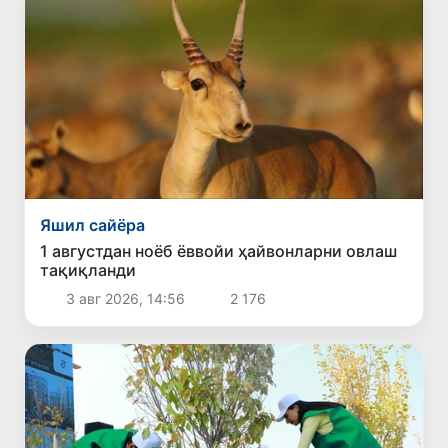
Яшил сайёра
1 августдан ноёб ёввойи ҳайвонларни овлаш
тақиқланди
3 авг 2026, 14:56
2 176