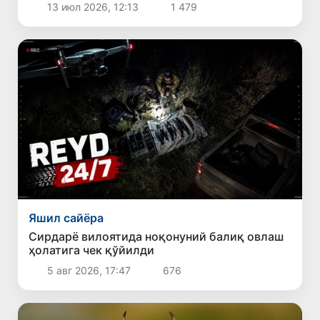
13 июл 2026, 12:13
1 479
Яшил сайёра
Сирдарё вилоятида ноқонуний балиқ овлаш
ҳолатига чек қўйилди
5 авг 2026, 17:47
676