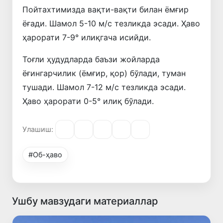
Пойтахтимизда вақти-вақти билан ёмғир
ёғади. Шамол 5-10 м/с тезликда эсади. Ҳаво
ҳарорати 7-9° илиқгача исийди.
Тоғли ҳудудларда баъзи жойларда
ёғингарчилик (ёмғир, қор) бўлади, туман
тушади. Шамол 7-12 м/с тезликда эсади.
Ҳаво ҳарорати 0-5° илиқ бўлади.
Улашиш:
#Об-ҳаво
Ушбу мавзудаги материаллар