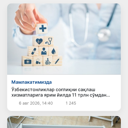
Мамлакатимизда
Ўзбекистонликлар соғлиқни сақлаш
хизматларига ярим йилда 11 трлн сўмдан
зиёд маблағ сарфлади
6 авг 2026, 14:40
1 245