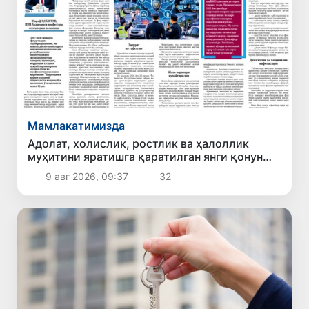
Мамлакатимизда
Адолат, холислик, ростлик ва ҳалоллик
муҳитини яратишга қаратилган янги қонун
тафсилоти
9 авг 2026, 09:37
32