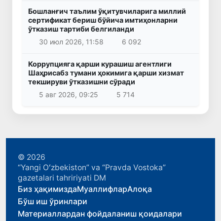
Бошланғич таълим ўқитувчиларига миллий
сертификат бериш бўйича имтиҳонларни
ўтказиш тартиби белгиланди
30 июл 2026, 11:58
6 092
Коррупцияга қарши курашиш агентлиги
Шаҳрисабз тумани ҳокимига қарши хизмат
текшируви ўтказишни сўради
5 авг 2026, 09:25
5 714
© 2026
“Yangi Oʻzbekiston” va “Pravda Vostoka”
gazetalari tahririyati DM
Биз ҳақимизда
Муаллифлар
Алоқа
Бўш иш ўринлари
Материаллардан фойдаланиш қоидалари