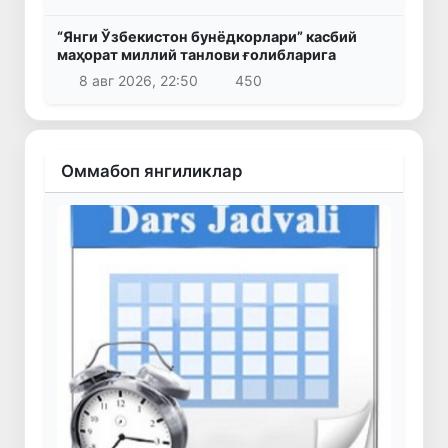
“Янги Ўзбекистон бунёдкорлари” касбий
маҳорат миллий танлови ғолибларига
8 авг 2026, 22:50
450
Оммабоп янгиликлар