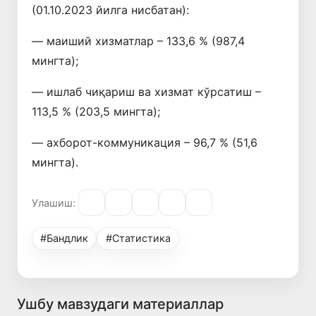
(01.10.2023 йилга нисбатан):
— маиший хизматлар – 133,6 % (987,4
мингта);
— ишлаб чиқариш ва хизмат кўрсатиш –
113,5 % (203,5 мингта);
— ахборот-коммуникация – 96,7 % (51,6
мингта).
Улашиш:
#Бандлик
#Статистика
Ушбу мавзудаги материаллар