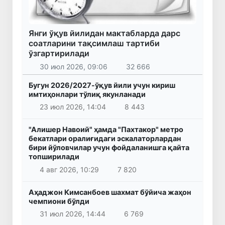
Янги ўқув йилидан мактабларда дарс
соатларини тақсимлаш тартиби
ўзгартирилади
30 июл 2026, 09:06
32 666
Бугун 2026/2027-ўқув йили учун кириш
имтиҳонлари тўлиқ якунланади
23 июл 2026, 14:04
8 443
"Алишер Навоий" ҳамда "Пахтакор" метро
бекатлари оралиғидаги эскалаторлардан
бири йўловчилар учун фойдаланишга қайта
топширилади
4 авг 2026, 10:29
7 820
Аҳаджон Кимсанбоев шахмат бўйича жаҳон
чемпиони бўлди
31 июл 2026, 14:44
6 769