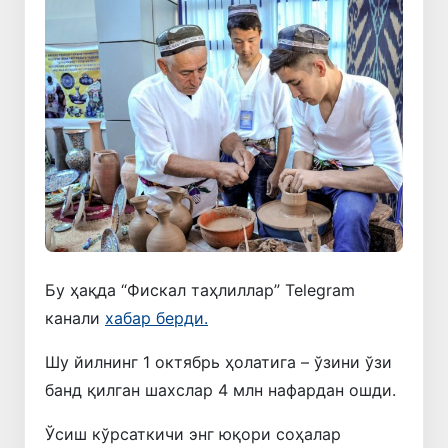
Бу ҳақда “Фискал таҳлиллар” Telegram
канали
хабар берди.
Шу йилнинг 1 октябрь ҳолатига – ўзини ўзи
банд қилган шахслар 4 млн нафардан ошди.
Ўсиш кўрсаткичи энг юқори соҳалар