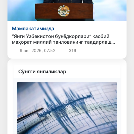
Мамлакатимизда
“Янги Ўзбекистон бунёдкорлари” касбий
маҳорат миллий танловининг тақдирлаш
маросими бўлиб ўтди
9 авг 2026, 07:52
316
Сўнгги янгиликлар