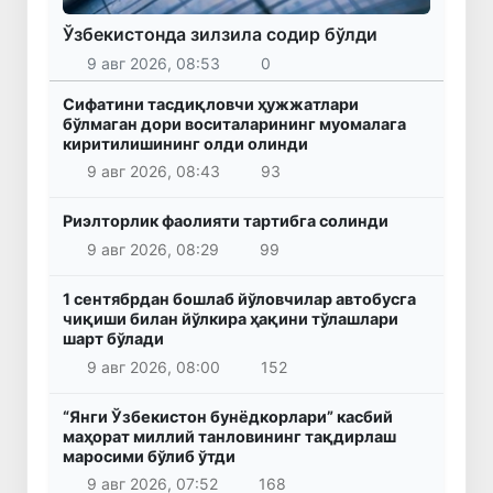
Ўзбекистонда зилзила содир бўлди
9 авг 2026, 08:53
0
Сифатини тасдиқловчи ҳужжатлари
бўлмаган дори воситаларининг муомалага
киритилишининг олди олинди
9 авг 2026, 08:43
93
Риэлторлик фаолияти тартибга солинди
9 авг 2026, 08:29
99
1 сентябрдан бошлаб йўловчилар автобусга
чиқиши билан йўлкира ҳақини тўлашлари
шарт бўлади
9 авг 2026, 08:00
152
“Янги Ўзбекистон бунёдкорлари” касбий
маҳорат миллий танловининг тақдирлаш
маросими бўлиб ўтди
9 авг 2026, 07:52
168