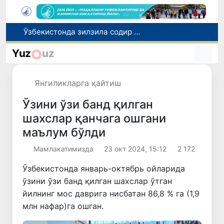
Сифатини тасдиқловчи ҳужжатлари бўлмаган дори воситаларининг муомалага киритилишининг олди олинди
Риэлторлик фаолияти тартибга солинди
Yuz
uz
1 сентябрдан бошлаб йўловчилар автобусга чиқиши билан йўлкира ҳақини тўлашлари шарт бўлади
Адолат, холислик, ростлик ва ҳалоллик муҳитини яратишга қаратилган янги қонун тафсилоти
Янгиликларга қайтиш
Ўзбекистонда зилзила содир бўлди
Ўзини ўзи банд қилган
шахслар қанчага ошгани
маълум бўлди
Мамлакатимизда
23 окт 2024, 15:12
2 172
Ўзбекистонда январь-октябрь ойларида
ўзини ўзи банд қилган шахслар ўтган
йилнинг мос даврига нисбатан 86,8 % га (1,9
млн нафар)га ошган.