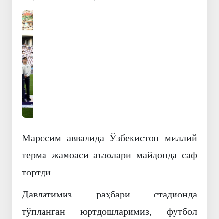
Олдинги
Кейинги
Маросим аввалида Ўзбекистон миллий
терма жамоаси аъзолари майдонда саф
тортди.
Давлатимиз раҳбари стадионда
тўпланган юртдошларимиз, футбол