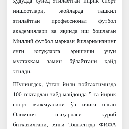
ҳудудда бунёд этилаётган йирик спорт
иншоотлари, жойларда ташкил
этилаётган профессионал футбол
академиялари ва яқинда иш бошлаган
Миллий футбол маркази ёшларимизнинг
янги ютуқларга эришиши учун
мустаҳкам замин бўлаётгани қайд
этилди.
Шунингдек, ўтган йили пойтахтимизда
100 гектардан зиёд майдонда 5 та йирик
спорт мажмуасини ўз ичига олган
Олимпия шаҳарчаси қуриб
битказилгани, Янги Тошкентда ФИФА