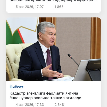
қилинди
5 авг 2026, 17:07
1 868
Сиёсат
Кадастр агентлиги фаолияти янгича
ёндашувлар асосида ташкил этилади
4 авг 2026, 17:33
2 648