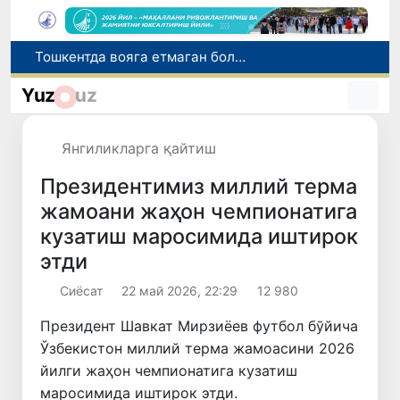
Ўзбекистонликлар соғлиқни сақлаш хизматларига ярим йилда 11 трлн сўмдан зиёд маблағ сарфлади
Нодавлат олийгоҳларга талабалар ўқишини кўчириш муддати 10 августга қадар узайтирилди
Yuz
uz
Жиззахда салоҳиятли кадрлар захираси учун саралаш жараёнлари давом этмоқда
Италиянинг 27 та шаҳрида жазирама туфайли "қизил" хавф даражаси эълон қилинди
Янгиликларга қайтиш
Тошкентда вояга етмаган бола дўконга эшик тирқишидан кириб, 6,2 миллион сўм ўғирлади
Президентимиз миллий терма
жамоани жаҳон чемпионатига
кузатиш маросимида иштирок
этди
Сиёсат
22 май 2026, 22:29
12 980
Президент Шавкат Мирзиёев футбол бўйича
Ўзбекистон миллий терма жамоасини 2026
йилги жаҳон чемпионатига кузатиш
маросимида иштирок этди.