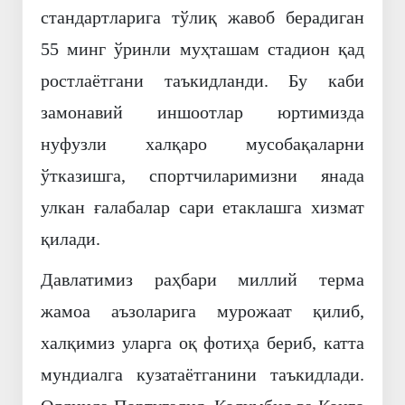
стандартларига тўлиқ жавоб берадиган
55 минг ўринли муҳташам стадион қад
ростлаётгани таъкидланди. Бу каби
замонавий иншоотлар юртимизда
нуфузли халқаро мусобақаларни
ўтказишга, спортчиларимизни янада
улкан ғалабалар сари етаклашга хизмат
қилади.
Давлатимиз раҳбари миллий терма
жамоа аъзоларига мурожаат қилиб,
халқимиз уларга оқ фотиҳа бериб, катта
мундиалга кузатаётганини таъкидлади.