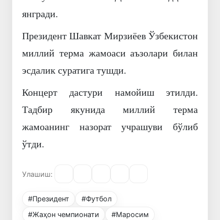
янгради.
Президент Шавкат Мирзиёев Ўзбекистон
миллий терма жамоаси аъзолари билан
эсдалик суратига тушди.
Концерт дастури намойиш этилди.
Тадбир якунида миллий терма
жамоанинг назорат учрашуви бўлиб
ўтди.
Улашиш:
#Президент
#Футбол
#Жаҳон чемпионати
#Маросим