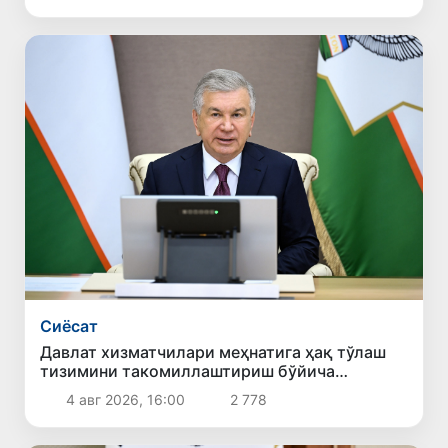
Сиёсат
Давлат хизматчилари меҳнатига ҳақ тўлаш
тизимини такомиллаштириш бўйича
таклифлар кўриб чиқилди
4 авг 2026, 16:00
2 778