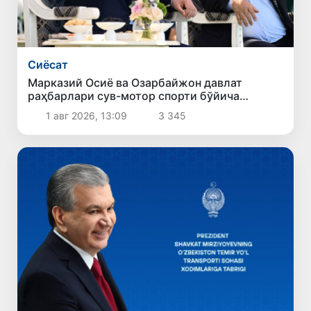
Сиёсат
Марказий Осиё ва Озарбайжон давлат
раҳбарлари сув-мотор спорти бўйича
чемпионатнинг очилишида иштирок этдилар
1 авг 2026, 13:09
3 345