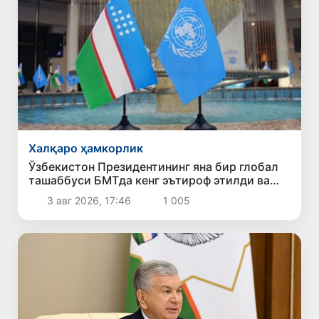
Халқаро ҳамкорлик
Ўзбекистон Президентининг яна бир глобал
ташаббуси БМТда кенг эътироф этилди ва
қабул қилинди
3 авг 2026, 17:46
1 005