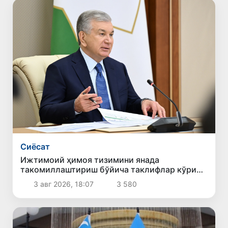
Сиёсат
Ижтимоий ҳимоя тизимини янада
такомиллаштириш бўйича таклифлар кўриб
чиқилди
3 авг 2026, 18:07
3 580