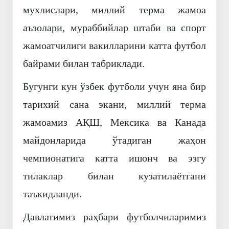
мухлислари, миллий терма жамоа
аъзолари, мураббийлар штаби ва спорт
жамоатчилиги вакилларини катта футбол
байрами билан табриклади.
Бугунги кун ўзбек футболи учун яна бир
тарихий сана экани, миллий терма
жамоамиз АҚШ, Мексика ва Канада
майдонларида ўтадиган жаҳон
чемпионатига катта ишонч ва эзгу
тилаклар билан кузатилаётгани
таъкидланди.
Давлатимиз раҳбари футболчиларимиз