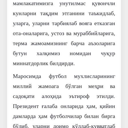
мамлакатимизга унутилмас қувончли
кунларни тақдим этганини таъкидлаб,
уларга, уларни тарбиялаб вояга етказган
ота-оналарига, устоз ва мураббийларига,
терма жамоамизнинг барча аъзоларига
бутун халқимиз номидан чуқур
миннатдорлик билдирди.
Маросимда футбол мухлисларининг
миллий жамоага бўлган меҳри ва
садоқати алоҳида эътироф этилди.
Президент ғалаба онларида ҳам, қийин
дамларда ҳам футболчилар билан бирга
бўлиб, уларни доимо қўллаб-қувватлаб