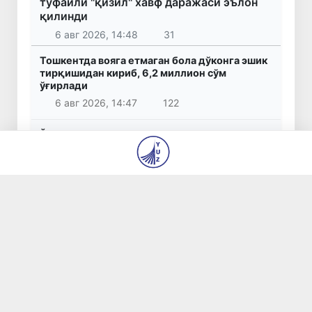
туфайли "қизил" хавф даражаси эълон
қилинди
6 авг 2026, 14:48
31
Тошкентда вояга етмаган бола дўконга эшик
тирқишидан кириб, 6,2 миллион сўм
ўғирлади
6 авг 2026, 14:47
122
Ўзбекистонликлар соғлиқни сақлаш
хизматларига ярим йилда 11 трлн сўмдан
зиёд маблағ сарфлади
6 авг 2026, 14:40
133
Нодавлат олийгоҳларга талабалар ўқишини
кўчириш муддати 10 августга қадар
узайтирилди
6 авг 2026, 14:30
213
Жиззахда салоҳиятли кадрлар захираси учун
саралаш жараёнлари давом этмоқда