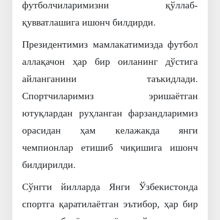
футболчиларимизни қўллаб-
қувватлашига ишонч билдирди.
Президентимиз мамлакатимизда футбол
аллақачон ҳар бир оиланинг дўстига
айланганини таъкидлади.
Спортчиларимиз эришаётган
ютуқлардан руҳланган фарзандларимиз
орасидан ҳам келажакда янги
чемпионлар етишиб чиқишига ишонч
билдирилди.
Сўнгги йилларда Янги Ўзбекистонда
спортга қаратилаётган эътибор, ҳар бир