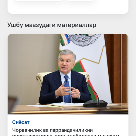
Ушбу мавзудаги материаллар
Сиёсат
Чорвачилик ва паррандачиликни
ривожлантириш чора-тадбирлари муҳокама