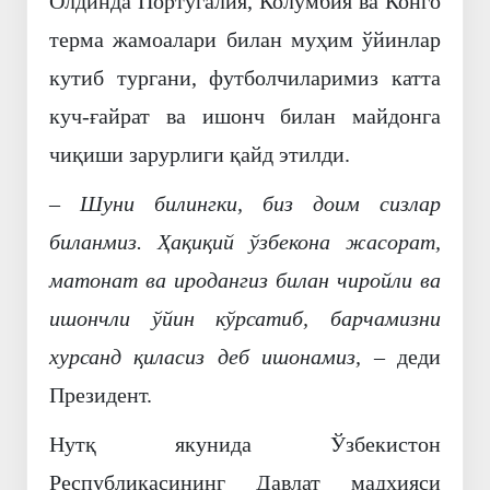
Олдинда Португалия, Колумбия ва Конго
терма жамоалари билан муҳим ўйинлар
кутиб тургани, футболчиларимиз катта
куч-ғайрат ва ишонч билан майдонга
чиқиши зарурлиги қайд этилди.
– Шуни билингки, биз доим сизлар
биланмиз. Ҳақиқий ўзбекона жасорат,
матонат ва иродангиз билан чиройли ва
ишончли ўйин кўрсатиб, барчамизни
хурсанд қиласиз деб ишонамиз,
– деди
Президент.
Нутқ якунида Ўзбекистон
Республикасининг Давлат мадҳияси