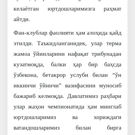
келаётган юртдошларимизга раҳмат
айтди.
Фан-клублар фаолияти ҳам алоҳида қайд
этилди. Таъкидланганидек, улар терма
жамоа ўйинларини нафақат трибунадан
кузатмоқда, балки ҳар бир баҳсда
ўзбекона, бетакрор услуби билан “ўн
иккинчи ўйинчи” вазифасини муносиб
бажариб келмоқда. Давлатимиз раҳбари
улар жаҳон чемпионатида ҳам минглаб
юртдошларимиз ва хориждаги
ватандошларимиз билан бирга