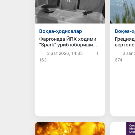
Воқеа-ҳодисалар
Воқеа-ҳ
Фарғонада ЙПХ ходими
Грецияд
"Spark" уриб юбориши
вертолё
оқибатида ҳалок бўлди
тўқнаши
3 авг 2026, 14:35
1
3 авг 
оқибати
163
674
ҳаётдан