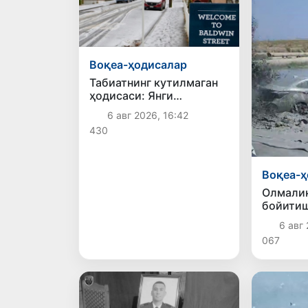
Воқеа-ҳодисалар
Табиатнинг кутилмаган
ҳодисаси: Янги
Зеландияга қалин қор
6 авг 2026, 16:42
ёғди
430
Воқеа-ҳ
Олмали
бойитиш
магистр
6 авг 
067