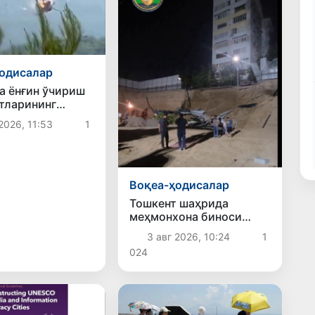
одисалар
а ёнғин ўчириш
тларининг
б кетиши
2026, 11:53
1
да икки киши
 кўз юмди
Воқеа-ҳодисалар
Тошкент шаҳрида
меҳмонхона биноси
қурилиши чоғида
3 авг 2026, 10:24
1
котлованнинг бир қисми
024
ўпирилиб тушди