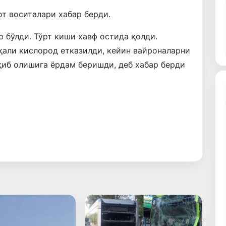
т воситалари хабар берди.
 бўлди. Тўрт киши хавф остида қолди.
қали кислород етказилди, кейин вайроналарни
қиб олишига ёрдам беришди, деб хабар берди