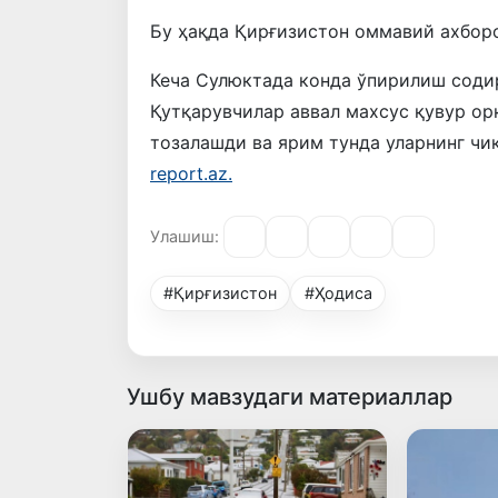
Бу ҳақда Қирғизистон оммавий ахборо
Кеча Сулюктада конда ўпирилиш содир
Қутқарувчилар аввал махсус қувур ор
тозалашди ва ярим тунда уларнинг чи
report.az.
Улашиш:
#Қирғизистон
#Ҳодиса
Ушбу мавзудаги материаллар