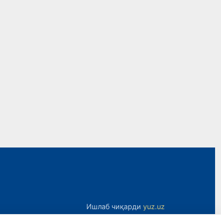
Ишлаб чиқарди
yuz.uz