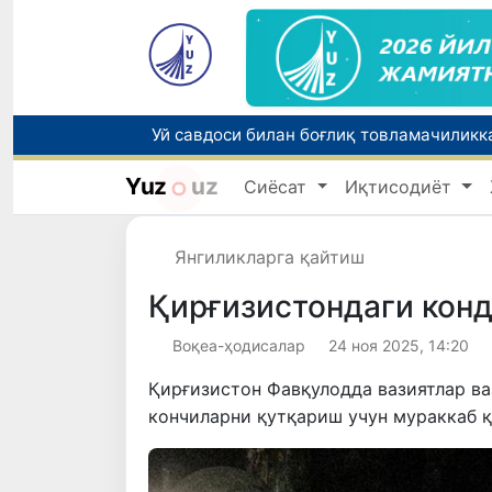
Уй савдоси билан боғлиқ товламачиликк
Yuz
uz
Сиёсат
Иқтисодиёт
Янгиликларга қайтиш
Орзулар рўёбин кўрган тақдирлар
Қирғизистондаги кон
Воқеа-ҳодисалар
24 ноя 2025, 14:20
Қирғизистон Фавқулодда вазиятлар ва
кончиларни қутқариш учун мураккаб қ