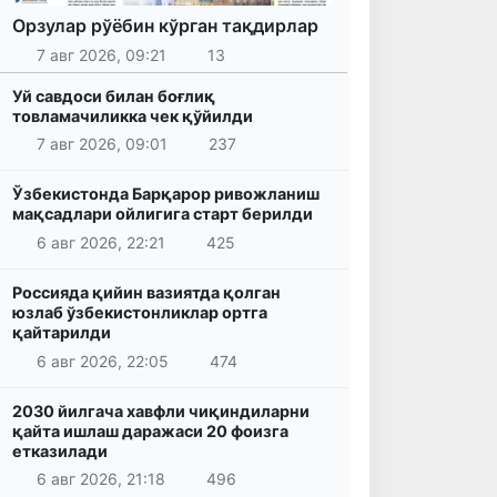
Орзулар рўёбин кўрган тақдирлар
7 авг 2026, 09:21
13
Уй савдоси билан боғлиқ
товламачиликка чек қўйилди
7 авг 2026, 09:01
237
Ўзбекистонда Барқарор ривожланиш
мақсадлари ойлигига старт берилди
6 авг 2026, 22:21
425
Россияда қийин вазиятда қолган
юзлаб ўзбекистонликлар ортга
қайтарилди
6 авг 2026, 22:05
474
2030 йилгача хавфли чиқиндиларни
қайта ишлаш даражаси 20 фоизга
етказилади
6 авг 2026, 21:18
496