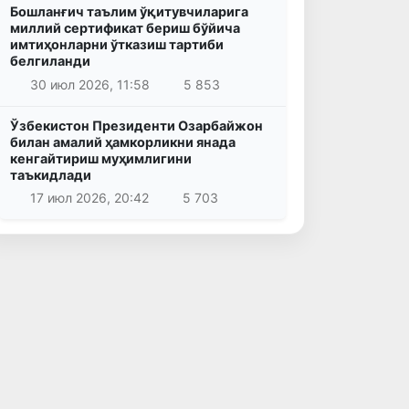
Бошланғич таълим ўқитувчиларига
миллий сертификат бериш бўйича
имтиҳонларни ўтказиш тартиби
белгиланди
30 июл 2026, 11:58
5 853
Ўзбекистон Президенти Озарбайжон
билан амалий ҳамкорликни янада
кенгайтириш муҳимлигини
таъкидлади
17 июл 2026, 20:42
5 703