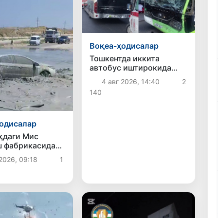
Воқеа-ҳодисалар
Тошкентда иккита
автобус иштирокида
йўл-транспорт ҳодисаси
4 авг 2026, 14:40
2
содир бўлди
140
одисалар
қдаги Мис
 фабрикасида
ал қувур ёрилди
2026, 09:18
1