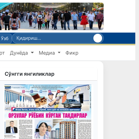
Ўзб
рт
Дунёда
Медиа
Фикр
Сўнгги янгиликлар