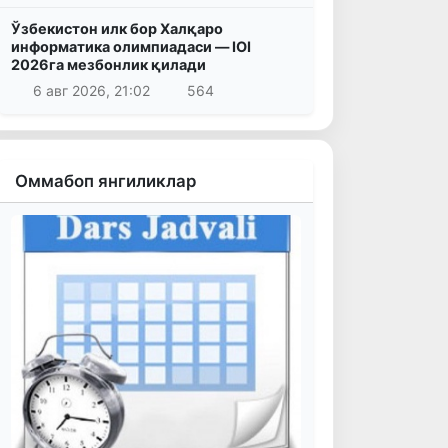
Ўзбекистон илк бор Халқаро
информатика олимпиадаси — IOI
2026га мезбонлик қилади
6 авг 2026, 21:02
564
Оммабоп янгиликлар