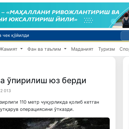
а чек қўйилди
Ўзбекистонда Барқарор ривожланиш мақсадлари ойлигига старт берилди
Жамият
Фан ва таълим
Маданият
Туризм
Спо
Россияда қийин вазиятда қолган юзлаб ўзбекистонликлар ортга қайтарилди
2030 йилгача хавфли чиқиндиларни қайта ишлаш даражаси 20 фоизга етказилади
да ўпирилиш юз берди
2 013
зирлиги 110 метр чуқурликда қолиб кетган
утқарув операциясини ўтказди.