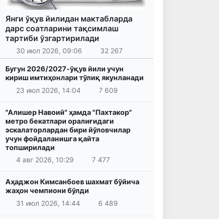
Янги ўқув йилидан мактабларда
дарс соатларини тақсимлаш
тартиби ўзгартирилади
30 июл 2026, 09:06
32 267
Бугун 2026/2027-ўқув йили учун
кириш имтиҳонлари тўлиқ якунланади
23 июл 2026, 14:04
7 609
"Алишер Навоий" ҳамда "Пахтакор"
метро бекатлари оралиғидаги
эскалаторлардан бири йўловчилар
учун фойдаланишга қайта
топширилади
4 авг 2026, 10:29
7 477
Аҳаджон Кимсанбоев шахмат бўйича
жаҳон чемпиони бўлди
31 июл 2026, 14:44
6 489