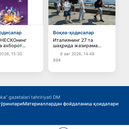
одисалар
Воқеа-ҳодисалар
ЮНЕСКОнинг
Италиянинг 27 та
а ахборот
шаҳрида жазирама
нлиги бўйича
туфайли "қизил" хавф
2026, 15:30
6 авг 2026, 14:48
альянсига
даражаси эълон
898
и
қилинди
ka” gazetalari tahririyati DM
 ўринлари
Материаллардан фойдаланиш қоидалари