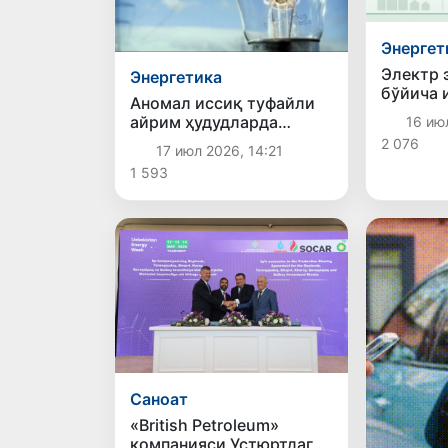
Энергет
Электр 
Энергетика
бўйича 
Аномал иссиқ туфайли
истеъмо
айрим ҳудудларда
16 ию
чиқариш
электр таъминотида 2
2 076
кўрсатк
17 июл 2026, 14:21
соатлик мажбурий
1 593
чеклов жорий этилди
Саноат
«British Petroleum»
компанияси Устюртдаги