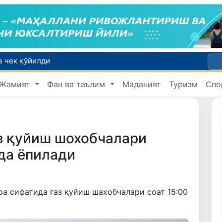
а чек қўйилди
Ўзбекистонда Барқарор ривожланиш мақсадлари ойлигига старт берилди
Россияда қийин вазиятда қолган юзлаб ўзбекистонликлар ортга қайтарилди
Жамият
Фан ва таълим
Маданият
Туризм
Спо
2030 йилгача хавфли чиқиндиларни қайта ишлаш даражаси 20 фоизга етказилади
з қуйиш шохобчалари
 да ёпилади
ра сифатида газ қуйиш шахобчалари соат 15:00