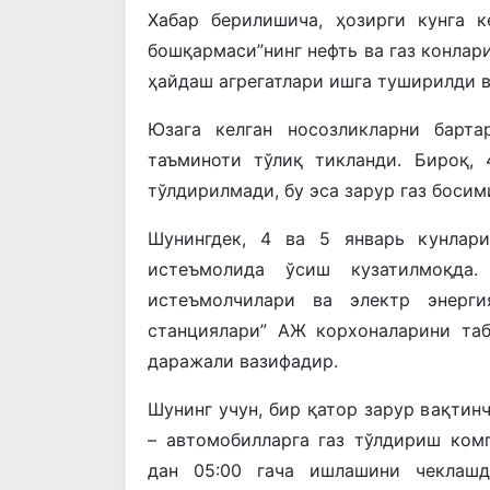
Хабар берилишича, ҳозирги кунга 
бошқармаси”нинг нефть ва газ конлари
ҳайдаш агрегатлари ишга туширилди 
Юзага келган носозликларни барт
таъминоти тўлиқ тикланди. Бироқ,
тўлдирилмади, бу эса зарур газ босим
Шунингдек, 4 ва 5 январь кунлари
истеъмолида ўсиш кузатилмоқда.
истеъмолчилари ва электр энерги
станциялари” АЖ корхоналарини та
даражали вазифадир.
Шунинг учун, бир қатор зарур вақтин
– автомобилларга газ тўлдириш ком
дан 05:00 гача ишлашини чеклашд