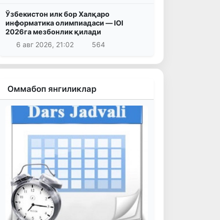
Ўзбекистон илк бор Халқаро
информатика олимпиадаси — IOI
2026га мезбонлик қилади
6 авг 2026, 21:02
564
Оммабоп янгиликлар