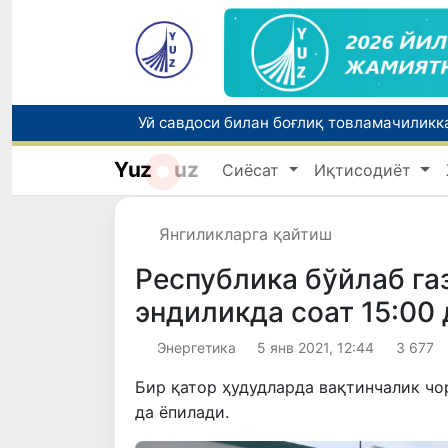
Уй савдоси билан боғлиқ товламачиликк
Yuz
uz
Сиёсат
Иқтисодиёт
Орзулар рўёбин кўрган тақдирлар
Янгиликларга қайтиш
Республика бўйлаб га
эндиликда соат 15:00
Энергетика
5 янв 2021, 12:44
3 677
Бир қатор ҳудудларда вақтинчалик чо
да ёпилади.