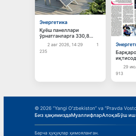
Энергетика
Қуёш панеллари
ўрнатганларга 330,8
млрд сўмдан зиёд
Энергет
2 авг 2026, 14:29
1
субсидия берилган
235
Барқаро
иқтисо
ривожл
29 ию
омили
913
© 2026
“Yangi Oʻzbekiston” va “Pravda Vosto
Биз ҳақимизда
Муаллифлар
Алоқа
Бўш иш
Барча ҳуқуқлар ҳимояланган.