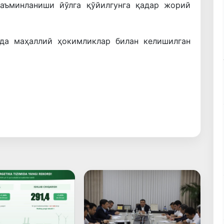
таъминланиши йўлга қўйилгунга қадар жорий
рда маҳаллий ҳокимликлар билан келишилган