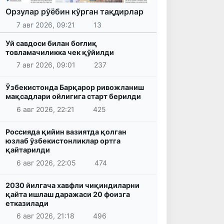
Орзулар рўёбин кўрган тақдирлар
7 авг 2026, 09:21
13
Уй савдоси билан боғлиқ
товламачиликка чек қўйилди
7 авг 2026, 09:01
237
Ўзбекистонда Барқарор ривожланиш
мақсадлари ойлигига старт берилди
6 авг 2026, 22:21
425
Россияда қийин вазиятда қолган
юзлаб ўзбекистонликлар ортга
қайтарилди
6 авг 2026, 22:05
474
2030 йилгача хавфли чиқиндиларни
қайта ишлаш даражаси 20 фоизга
етказилади
6 авг 2026, 21:18
496