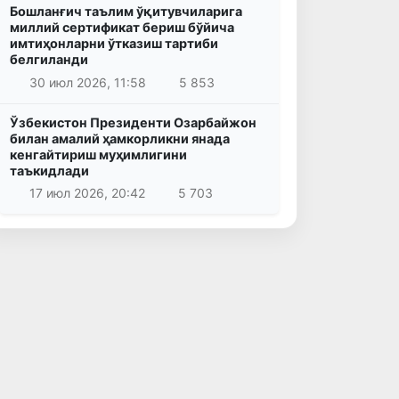
Бошланғич таълим ўқитувчиларига
миллий сертификат бериш бўйича
имтиҳонларни ўтказиш тартиби
белгиланди
30 июл 2026, 11:58
5 853
Ўзбекистон Президенти Озарбайжон
билан амалий ҳамкорликни янада
кенгайтириш муҳимлигини
таъкидлади
17 июл 2026, 20:42
5 703