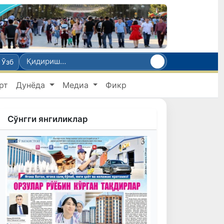
Ўзб
рт
Дунёда
Медиа
Фикр
Сўнгги янгиликлар