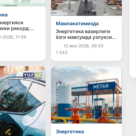
ика
энергияси
Мамлакатимизда
икки рекорд:
Энергетика вазирлиги
л ҳам, ишлаб
ёзги мавсумда узлуксиз
л 2026, 11:56
 ҳам энг юқори
электр энергияси
ичга чиқди
12 июл 2026, 09:33
таъминоти бўйича
1 543
чораларни
кучайтирмоқда
Энергетика