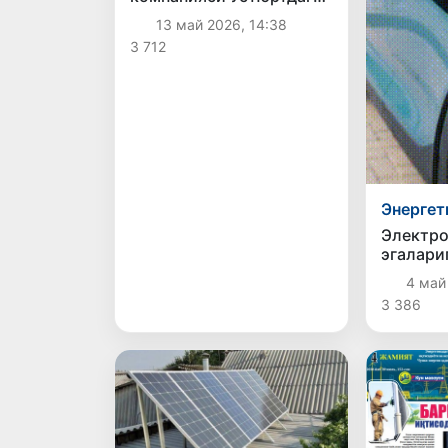
маҳсулот тақсимоти
13 май 2026, 14:38
битимига қўшилди
3 712
Энергет
Электр
эгалари
харажат
4 май
қисмин
3 386
режала