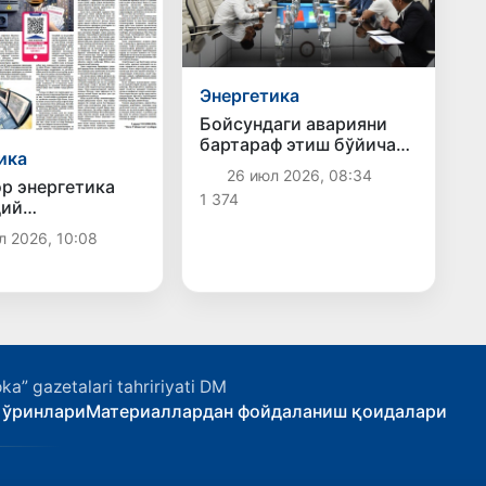
Энергетика
Бойсундаги аварияни
бартараф этиш бўйича
ика
навбатдаги муҳим қадам
26 июл 2026, 08:34
ташланмоқда
р энергетика
1 374
дий
анишнинг бош
л 2026, 10:08
ka” gazetalari tahririyati DM
 ўринлари
Материаллардан фойдаланиш қоидалари