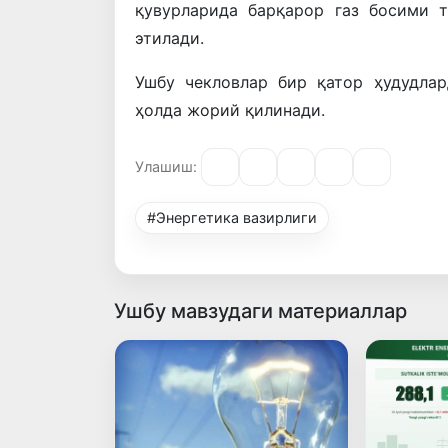
қувурларида барқарор газ босими 
этилади.
Ушбу чекловлар бир қатор ҳудудла
ҳолда жорий қилинади.
Улашиш:
#Энергетика вазирлиги
Ушбу мавзудаги материаллар