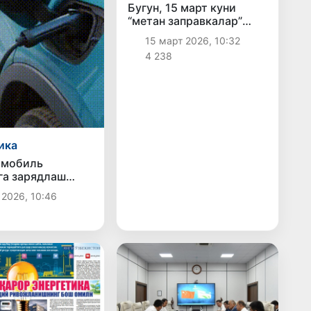
Бугун, 15 март куни
“метан заправкалар”
соат 10:00 дан 16:00 га
15 март 2026, 10:32
қадар фаолият юритади
4 238
ика
омобиль
га зарядлаш
ларининг бир
 2026, 10:46
и қоплаш
штирилмоқда