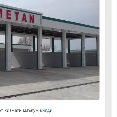
рот хизмати маълум
қилди
.