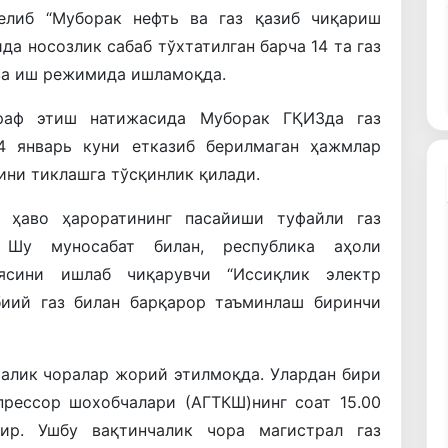
келиб “Муборак нефть ва газ қазиб чиқариш
да носозлик сабаб тўхтатилган барча 14 та газ
ва иш режимида ишламоқда.
араф этиш натижасида Муборак ГҚИЗда газ
 4 январь куни етказиб берилмаган ҳажмлар
ини тиклашга тўсқинлик қилади.
 ҳаво ҳароратининг пасайиши туфайли газ
 Шу муносабат билан, республика аҳоли
ясини ишлаб чиқарувчи “Иссиқлик электр
биий газ билан барқарор таъминлаш биринчи
чалик чоралар жорий этилмоқда. Улардан бири
прессор шохобчалари (АГТКШ)нинг соат 15.00
ир. Ушбу вақтинчалик чора магистрал газ