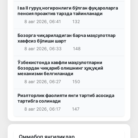
I ва II гуруҳ ногиронлиги бўлган фуқароларга
пенсия проактив тарзда тайинланади
8 авг 2026, 06:41
132
Бозорга чиқариладиган барча маҳсулотлар
хавфсиз бўлиши шарт
8 авг 2026, 06:33
148
Ўзбекистонда хавфли маҳсулотларни
бозордан чиқариб олишнинг ҳуқуқий
механизми белгиланади
8 авг 2026, 06:27
150
Риэлторлик фаолияти янги тартиб асосида
тартибга солинади
8 авг 2026, 06:17
147
Оммабоп янгиликлар