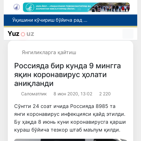
I ва II гуруҳ ногиронлиги бўлган фуқароларга пенсия проактив тарзда тайинланади
Бозорга чиқариладиган барча маҳсулотлар хавфсиз бўлиши шарт
Yuz
uz
Ўзбекистонда хавфли маҳсулотларни бозордан чиқариб олишнинг ҳуқуқий механизми белгиланади
Тошкентда 4 килограммдан ортиқ гиёҳвандлик воситаларининг «закладка» усулида тарқатилишига чек қўйилди
Янгиликларга қайтиш
Ўқишини кўчириш бўйича рад этилган аризаларни 10 августга қадар таҳрирлаш мумкин
Россияда бир кунда 9 мингга
яқин коронавирус ҳолати
аниқланди
Саломатлик
8 июн 2020, 13:02
2 220
Сўнгги 24 соат ичида Россияда 8985 та
янги коронавирус инфекцияси қайд этилди.
Бу ҳақда 8 июнь куни коронавирусга қарши
кураш бўйича тезкор штаб маълум қилди.