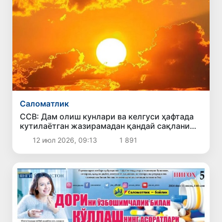
Саломатлик
ССВ: Дам олиш кунлари ва келгуси ҳафтада
кутилаётган жазирамадан қандай сақланиш
керак?
12 июл 2026, 09:13
1 891