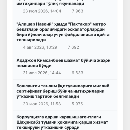
имтиҳонлари тўлиқ якунланади
23 июл 2026, 14:04
7 963
"Алишер Навоий" ҳамда "Пахтакор" метро
бекатлари оралиғидаги эскалаторлардан
бири йўловчилар учун фойдаланишга қайта
топширилади
4 авг 2026, 10:29
7 692
Аҳаджон Кимсанбоев шахмат бўйича жаҳон
чемпиони бўлди
31 июл 2026, 14:44
6 633
Бошланғич таълим ўқитувчиларига миллий
сертификат бериш бўйича имтиҳонларни
ўтказиш тартиби белгиланди
30 июл 2026, 11:58
5 975
Коррупцияга қарши курашиш агентлиги
Шаҳрисабз тумани ҳокимига қарши хизмат
текшируви ўтказишни сўради