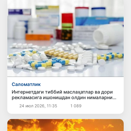
Саломатлик
Интернетдаги тиббий маслаҳатлар ва дори
рекламасига ишонишдан олдин нималарни
билиш керак?
24 июл 2026, 11:35
1 089