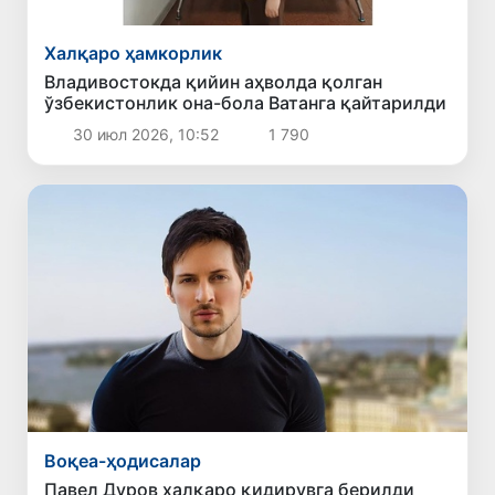
Халқаро ҳамкорлик
Владивостокда қийин аҳволда қолган
ўзбекистонлик она-бола Ватанга қайтарилди
30 июл 2026, 10:52
1 790
Воқеа-ҳодисалар
Павел Дуров халқаро қидирувга берилди