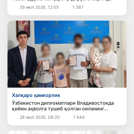
29 июл 2026, 12:05
1 387
Халқаро ҳамкорлик
Ўзбекистон дипломатлари Владивостокда
қийин аҳволга тушиб қолган оиланинг
ватанга қайтишига ёрдам берди
28 июл 2026, 08:35
1 644