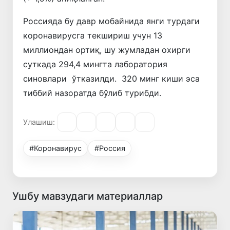
Россияда бу давр мобайнида янги турдаги
коронавирусга текшириш учун 13
миллиондан ортиқ, шу жумладан охирги
суткада 294,4 мингта лаборатория
синовлари ўтказилди. 320 минг киши эса
тиббий назоратда бўлиб турибди.
Улашиш:
#Коронавирус
#Россия
Ушбу мавзудаги материаллар