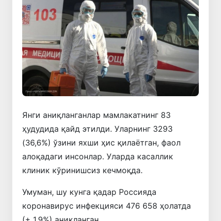
Янги аниқланганлар мамлакатнинг 83
ҳудудида қайд этилди. Уларнинг 3293
(36,6%) ўзини яхши ҳис қилаётган, фаол
алоқадаги инсонлар. Уларда касаллик
клиник кўринишсиз кечмоқда.
Умуман, шу кунга қадар Россияда
коронавирус инфекцияси 476 658 ҳолатда
(+ 1,9%) аниқланган.