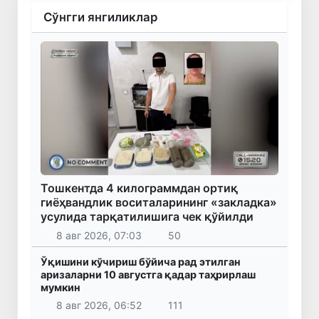
Сўнгги янгиликлар
Тошкентда 4 килограммдан ортиқ
гиёҳвандлик воситаларининг «закладка»
усулида тарқатилишига чек қўйилди
8 авг 2026, 07:03
50
Ўқишини кўчириш бўйича рад этилган
аризаларни 10 августга қадар таҳрирлаш
мумкин
8 авг 2026, 06:52
111