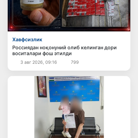
Хавфсизлик
Россиядан ноқонуний олиб келинган дори
воситалари фош этилди
3 авг 2026, 09:16
799