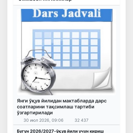
Янги ўқув йилидан мактабларда дарс
соатларини тақсимлаш тартиби
ўзгартирилади
30 июл 2026, 09:06
32 437
Бугун 2026/2027-ўқув йили учун кириш