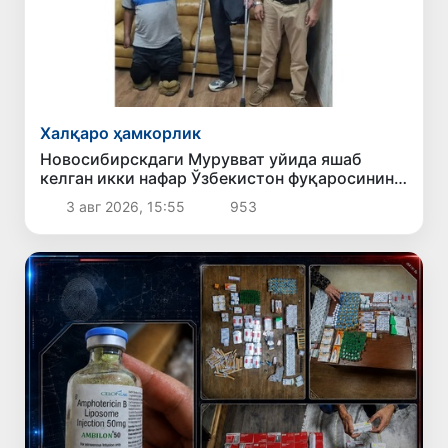
Халқаро ҳамкорлик
Новосибирскдаги Мурувват уйида яшаб
келган икки нафар Ўзбекистон фуқаросининг
ҳужжатлари тикланди
3 авг 2026, 15:55
953