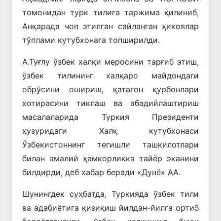
томонидан турк тилига таржима қилиниб,
Анқарада чоп этилган сайланган ҳикоялар
тўплами кутубхонага топширилди.
А.Туғлу ўзбек халқи меросини тарғиб этиш,
ўзбек тилининг халқаро майдондаги
обрўсини ошириш, қатағон қурбонлари
хотирасини тиклаш ва абадийлаштириш
масалаларида Туркия Президенти
ҳузуридаги Халқ кутубхонаси
Ўзбекистоннинг тегишли ташкилотлари
билан амалий ҳамкорликка тайёр эканини
билдирди, деб хабар беради «Дунё» АА.
Шунингдек суҳбатда, Туркияда ўзбек тили
ва адабиётига қизиқиш йилдан-йилга ортиб