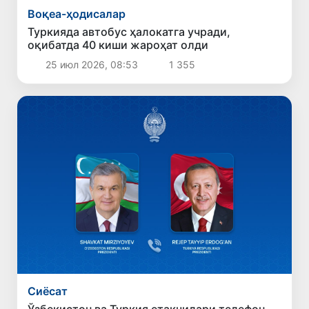
Воқеа-ҳодисалар
Туркияда автобус ҳалокатга учради,
оқибатда 40 киши жароҳат олди
25 июл 2026, 08:53
1 355
Сиёсат