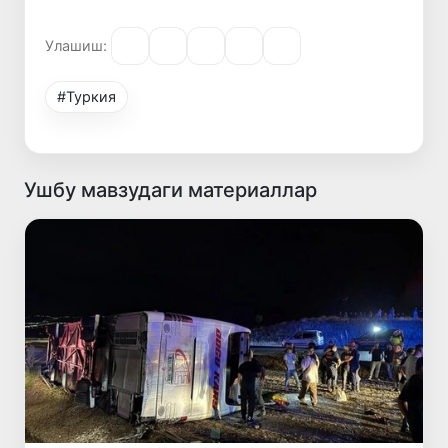
Улашиш:
#Туркия
Ушбу мавзудаги материаллар