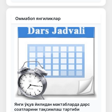
Оммабоп янгиликлар
Янги ўқув йилидан мактабларда дарс
соатларини тақсимлаш тартиби