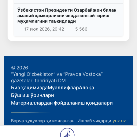
Ўзбекистон Президенти Озарбайжон билан
амалий ҳамкорликни янада кенгайтириш
муҳимлигини таъкидлади
17 июл 2026, 20:42
5 566
© 2026
“Yangi Oʻzbekiston” va “Pravda Vostoka”
gazetalari tahririyati DM
Биз ҳақимизда
Муаллифлар
Алоқа
Бўш иш ўринлари
Материаллардан фойдаланиш қоидалари
Барча ҳуқуқлар ҳимояланган.
Ишлаб чиқарди
yuz.uz