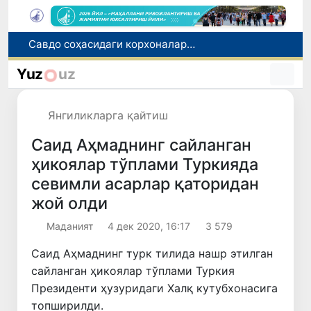
Нукус шаҳрига янги прокурор тайинланди
Миграция агентлигида 1 млрд сўмдан ортиқ маблағ талон-торож қилингани фош этилди
Yuz
uz
Чет тилини билиш даражасини аниқлаш бўйича малака имтиҳонлари ўтказилади
Сирдарё вилоятида ноқонуний балиқ овлаш ҳолатига чек қўйилди
Янгиликларга қайтиш
Савдо соҳасидаги корхоналар 18,8 трлн сўмдан ортиқ солиқ тўлади
Саид Аҳмаднинг сайланган
ҳикоялар тўплами Туркияда
севимли асарлар қаторидан
жой олди
Маданият
4 дек 2020, 16:17
3 579
Саид Аҳмаднинг турк тилида нашр этилган
сайланган ҳикоялар тўплами Туркия
Президенти ҳузуридаги Халқ кутубхонасига
топширилди.