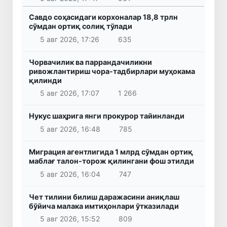
Савдо соҳасидаги корхоналар 18,8 трлн
сўмдан ортиқ солиқ тўлади
5 авг 2026, 17:26
635
Чорвачилик ва паррандачиликни
ривожлантириш чора-тадбирлари муҳокама
қилинди
5 авг 2026, 17:07
1 266
Нукус шаҳрига янги прокурор тайинланди
5 авг 2026, 16:48
785
Миграция агентлигида 1 млрд сўмдан ортиқ
маблағ талон-торож қилингани фош этилди
5 авг 2026, 16:04
747
Чет тилини билиш даражасини аниқлаш
бўйича малака имтиҳонлари ўтказилади
5 авг 2026, 15:52
809