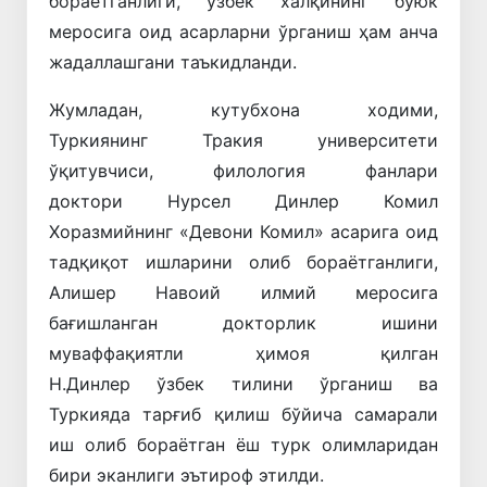
бораётганлиги, ўзбек халқининг буюк
меросига оид асарларни ўрганиш ҳам анча
жадаллашгани таъкидланди.
Жумладан, кутубхона ходими,
Туркиянинг Тракия университети
ўқитувчиси, филология фанлари
доктори Нурсел Динлер Комил
Хоразмийнинг «Девони Комил» асарига оид
тадқиқот ишларини олиб бораётганлиги,
Алишер Навоий илмий меросига
бағишланган докторлик ишини
муваффақиятли ҳимоя қилган
Н.Динлер ўзбек тилини ўрганиш ва
Туркияда тарғиб қилиш бўйича самарали
иш олиб бораётган ёш турк олимларидан
бири эканлиги эътироф этилди.