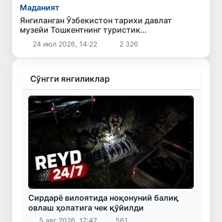
Маданият
Янгиланган Ўзбекистон тарихи давлат
музейи Тошкентнинг туристик
имкониятларини кенгайтирди
24 июл 2026, 14:22
2 326
Сўнгги янгиликлар
Сирдарё вилоятида ноқонуний балиқ
овлаш ҳолатига чек қўйилди
5 авг 2026, 17:47
561