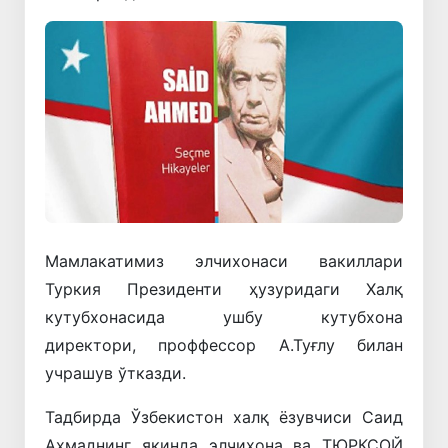
Мамлакатимиз элчихонаси вакиллари
Туркия Президенти ҳузуридаги Халқ
кутубхонасида ушбу кутубхона
директори, проффессор А.Туғлу билан
учрашув ўтказди.
Тадбирда Ўзбекистон халқ ёзувчиси Саид
Аҳмаднинг яқинда элчихона ва ТЮРКСОЙ