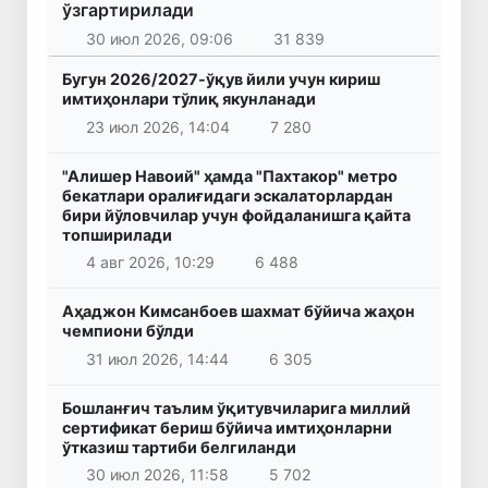
ўзгартирилади
30 июл 2026, 09:06
31 839
Бугун 2026/2027-ўқув йили учун кириш
имтиҳонлари тўлиқ якунланади
23 июл 2026, 14:04
7 280
"Алишер Навоий" ҳамда "Пахтакор" метро
бекатлари оралиғидаги эскалаторлардан
бири йўловчилар учун фойдаланишга қайта
топширилади
4 авг 2026, 10:29
6 488
Аҳаджон Кимсанбоев шахмат бўйича жаҳон
чемпиони бўлди
31 июл 2026, 14:44
6 305
Бошланғич таълим ўқитувчиларига миллий
сертификат бериш бўйича имтиҳонларни
ўтказиш тартиби белгиланди
30 июл 2026, 11:58
5 702