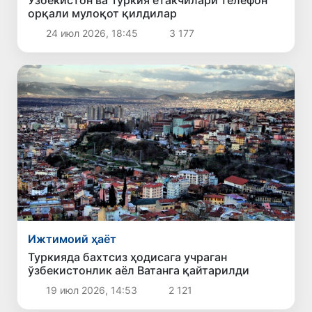
Ўзбекистон ва Туркия етакчилари телефон
орқали мулоқот қилдилар
24 июл 2026, 18:45
3 177
Ижтимоий ҳаёт
Туркияда бахтсиз ҳодисага учраган
ўзбекистонлик аёл Ватанга қайтарилди
19 июл 2026, 14:53
2 121