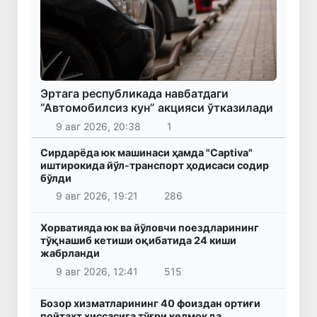
Эртага республикада навбатдаги
“Автомобилсиз кун” акцияси ўтказилади
9 авг 2026, 20:38
1
Сирдарёда юк машинаси ҳамда "Captiva"
иштирокида йўл-транспорт ҳодисаси содир
бўлди
9 авг 2026, 19:21
286
Хорватияда юк ва йўловчи поездларининг
тўқнашиб кетиши оқибатида 24 киши
жабрланди
9 авг 2026, 12:41
515
Бозор хизматларининг 40 фоиздан ортиғи
пойтахт ҳиссасига тўғри келмоқда