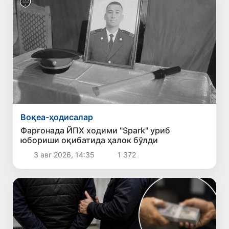
Воқеа-ҳодисалар
Фарғонада ЙПХ ходими "Spark" уриб
юбориши оқибатида ҳалок бўлди
3 авг 2026, 14:35
1 372