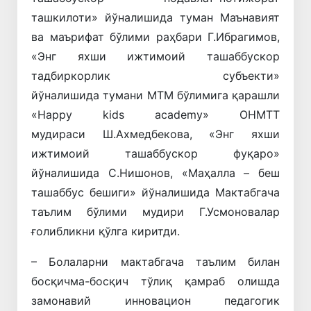
ташкилоти» йўналишида туман Маънавият
ва маърифат бўлими раҳбари Г.Ибрагимов,
«Энг яхши ижтимоий ташаббускор
тадбиркорлик субъекти»
йўналишида тумани МТМ бўлимига қарашли
«Happy kids academy» ОНМТТ
мудираси Ш.Ахмедбекова, «Энг яхши
ижтимоий ташаббускор фуқаро»
йўналишида С.Нишонов, «Маҳалла – беш
ташаббус бешиги» йўналишида Мактабгача
таълим бўлими мудири Г.Усмоновалар
ғолибликни қўлга киритди.
– Болаларни мактабгача таълим билан
босқичма-босқич тўлиқ қамраб олишда
замонавий инновацион педагогик