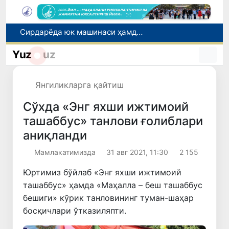
Хорватияда юк ва йўловчи поездларининг тўқнашиб кетиши оқибатида 24 киши жабрланди
Бозор хизматларининг 40 фоиздан ортиғи пойтахт ҳиссасига тўғри келмоқда
Yuz
uz
“Мен таниган Ўзбекистон!”
Эртага республикада навбатдаги “Автомобилсиз кун” акцияси ўтказилади
Янгиликларга қайтиш
Сирдарёда юк машинаси ҳамда "Captiva" иштирокида йўл-транспорт ҳодисаси содир бўлди
Сўхда «Энг яхши ижтимоий
ташаббус» танлови ғолиблари
аниқланди
Мамлакатимизда
31 авг 2021, 11:30
2 155
Юртимиз бўйлаб «Энг яхши ижтимоий
ташаббус» ҳамда «Маҳалла – беш ташаббус
бешиги» кўрик танловининг туман-шаҳар
босқичлари ўтказиляпти.