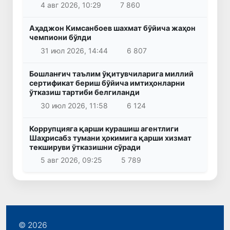
4 авг 2026, 10:29
7 860
Аҳаджон Кимсанбоев шахмат бўйича жаҳон
чемпиони бўлди
31 июл 2026, 14:44
6 807
Бошланғич таълим ўқитувчиларига миллий
сертификат бериш бўйича имтиҳонларни
ўтказиш тартиби белгиланди
30 июл 2026, 11:58
6 124
Коррупцияга қарши курашиш агентлиги
Шаҳрисабз тумани ҳокимига қарши хизмат
текшируви ўтказишни сўради
5 авг 2026, 09:25
5 789
© 2026