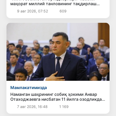
маҳорат миллий танловининг тақдирлаш
маросими бўлиб ўтди
9 авг 2026, 07:52
609
Мамлакатимизда
Наманган шаҳрининг собиқ ҳокими Анвар
Отаходжаевга нисбатан 11 йилга озодликдан
маҳрум қилиш жазоси тайинланди
7 авг 2026, 16:48
1 169