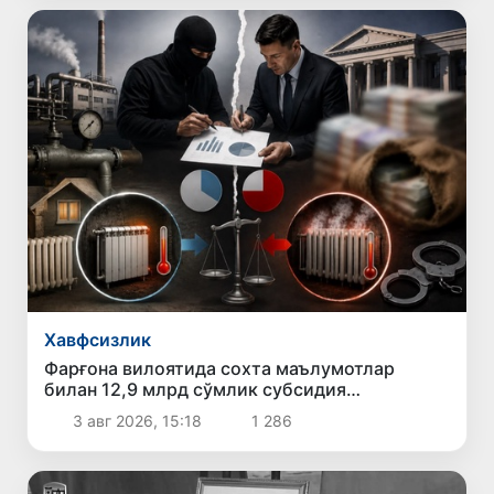
Хавфсизлик
Фарғона вилоятида сохта маълумотлар
билан 12,9 млрд сўмлик субсидия
ажратилганлиги ҳолати фош этилди
3 авг 2026, 15:18
1 286