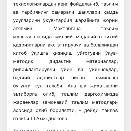
технологиялардан кенг фойдаланиб, таълим
ва тарбиянинг самарали шакллари ҳамда
усулларини ўқув-тарбия жараёнига жорий
этяпмиз. Мактабгача таълим
муассасаларида миллий маданий-тарихий
қадриятларни акс эттирувчи ва болаликдан
китоб ўқишга қизиқиш уйғотувчи ўқув-
методик, дидактик материаллар,
ривожлантирувчи ўйин ва ўйинчоқлар,
бадиий адабиётлар билан таъминлаш
бугунги кун талаби. Ана шу жиҳатларни
эътиборга олиб, таълим даргоҳимизда
жараёнлар замонавий таълим методлари
асосида олиб бориляпти, - дейди танлов
ғолиби Ш.Ахмедбекова.