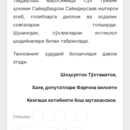
Тақдирлаш маросимида Сўх тумани
ҳокими Сайидбаҳром Сайидмусаев иштирок
этиб, ғолибларга диплом ва эсдалик
совғаларни топширди.
Шунингдек, сўхликларни истиқлол
шодиёналари билан табриклади.
Танловнинг ҳудудий босқичлари давом
этади.
Шоҳсултон Тўхтаматов,
Халқ депутатлари Фарғона вилояти
Кенгаши котибияти бош мутахассиси.
Улашиш: