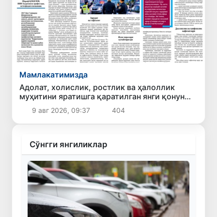
Мамлакатимизда
Адолат, холислик, ростлик ва ҳалоллик
муҳитини яратишга қаратилган янги қонун
тафсилоти
9 авг 2026, 09:37
404
Сўнгги янгиликлар