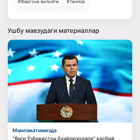
#Фарғона вилояти
#Танлов
Ушбу мавзудаги материаллар
Мамлакатимизда
“Янги Ўзбекистон бунёдкорлари” касбий