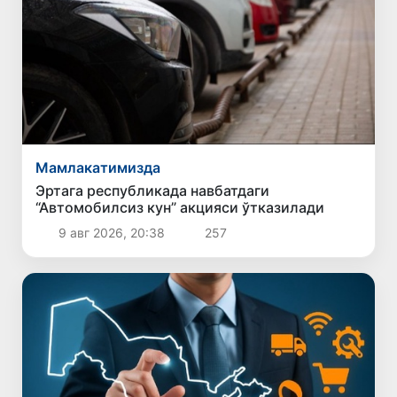
Мамлакатимизда
Эртага республикада навбатдаги
“Автомобилсиз кун” акцияси ўтказилади
9 авг 2026, 20:38
257