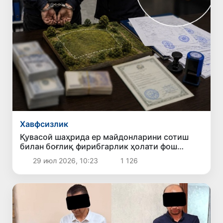
Хавфсизлик
Қувасой шаҳрида ер майдонларини сотиш
билан боғлиқ фирибгарлик ҳолати фош
этилди
29 июл 2026, 10:23
1 126