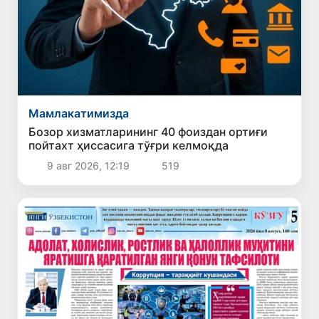
Мамлакатимизда
Бозор хизматларининг 40 фоиздан ортиғи
пойтахт ҳиссасига тўғри келмоқда
9 авг 2026, 12:19
519