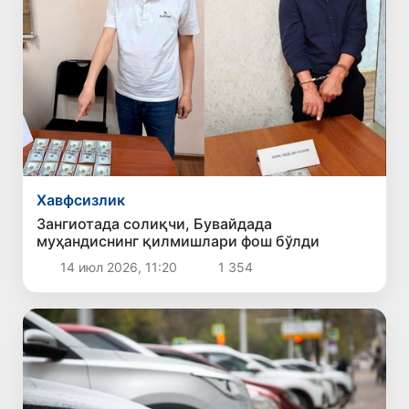
Хавфсизлик
Зангиотада солиқчи, Бувайдада
муҳандиснинг қилмишлари фош бўлди
14 июл 2026, 11:20
1 354