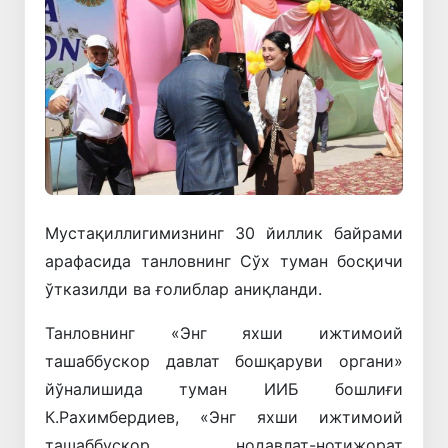
Мустақиллигимизнинг 30 йиллик байрами
арафасида танловнинг Сўх туман босқичи
ўтказилди ва ғолиблар аниқланди.
Танловнинг «Энг яхши ижтимоий
ташаббускор давлат бошқаруви органи»
йўналишида туман ИИБ бошлиғи
К.Рахимбердиев, «Энг яхши ижтимоий
ташаббускор нодавлат-нотижорат