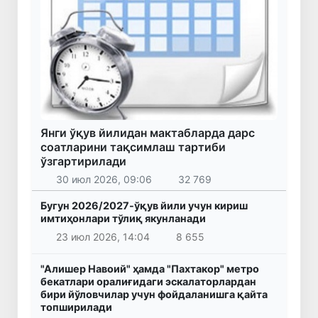
Янги ўқув йилидан мактабларда дарс
соатларини тақсимлаш тартиби
ўзгартирилади
30 июл 2026, 09:06
32 769
Бугун 2026/2027-ўқув йили учун кириш
имтиҳонлари тўлиқ якунланади
23 июл 2026, 14:04
8 655
"Алишер Навоий" ҳамда "Пахтакор" метро
бекатлари оралиғидаги эскалаторлардан
бири йўловчилар учун фойдаланишга қайта
топширилади