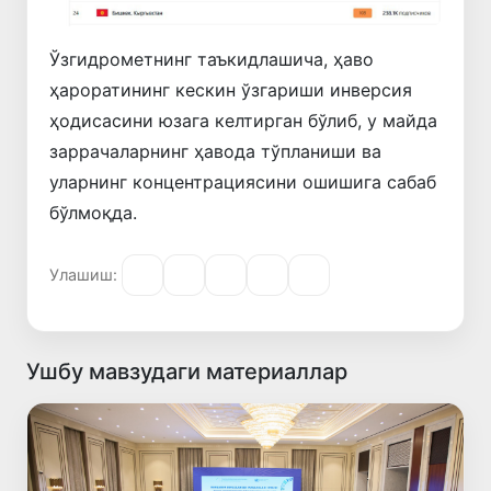
Ўзгидрометнинг таъкидлашича, ҳаво
ҳароратининг кескин ўзгариши инверсия
ҳодисасини юзага келтирган бўлиб, у майда
заррачаларнинг ҳавода тўпланиши ва
уларнинг концентрациясини ошишига сабаб
бўлмоқда.
Улашиш:
Ушбу мавзудаги материаллар