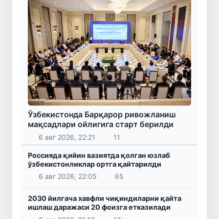
Ўзбекистонда Барқарор ривожланиш
мақсадлари ойлигига старт берилди
6 авг 2026, 22:21
11
Россияда қийин вазиятда қолган юзлаб
ўзбекистонликлар ортга қайтарилди
6 авг 2026, 22:05
65
2030 йилгача хавфли чиқиндиларни қайта
ишлаш даражаси 20 фоизга етказилади