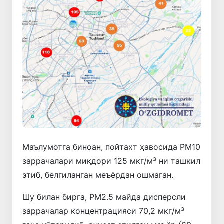
Маълумотга биноан, пойтахт ҳавосида PM10
заррачалари миқдори 125 мкг/м³ ни ташкил
этиб, белгиланган меъёрдан ошмаган.
Шу билан бирга, PM2.5 майда дисперсли
заррачалар концентрацияси 70,2 мкг/м³