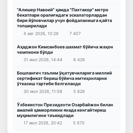
"Алишер Навоий" ҳамда "Пахтакор" метро
бекатлари оралиғидаги эскалаторлардан
бири йўловчилар учун фойдаланишга қайта
топширилади
4 авг 2026, 10:29
7 407
Аҳаджон Кимсанбоев шахмат бўйича жаҳон
чемпиони бўлди
31 июл 2026, 14:44
6 426
Бошланғич таълим ўқитувчиларига миллий
сертификат бериш бўйича имтиҳонларни
ўтказиш тартиби белгиланди
30 июл 2026, 11:58
5 826
Ўзбекистон Президенти Озарбайжон билан
амалий ҳамкорликни янада кенгайтириш
муҳимлигини таъкидлади
17 июл 2026, 20:42
5 670