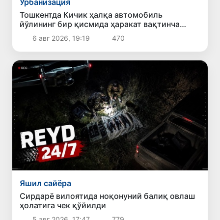
Урбанизация
Тошкентда Кичик ҳалқа автомобиль
йўлининг бир қисмида ҳаракат вақтинча
чекланади
6 авг 2026, 19:19
470
Яшил сайёра
Сирдарё вилоятида ноқонуний балиқ овлаш
ҳолатига чек қўйилди
5 авг 2026, 17:47
779