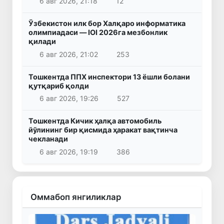
6 авг 2026, 21:18
12
Ўзбекистон илк бор Халқаро информатика
олимпиадаси — IOI 2026га мезбонлик
қилади
6 авг 2026, 21:02
253
Тошкентда ППХ инспектори 13 ёшли болани
қутқариб қолди
6 авг 2026, 19:26
527
Тошкентда Кичик ҳалқа автомобиль
йўлининг бир қисмида ҳаракат вақтинча
чекланади
6 авг 2026, 19:19
386
Оммабоп янгиликлар