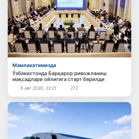
Мамлакатимизда
Ўзбекистонда Барқарор ривожланиш
мақсадлари ойлигига старт берилди
6 авг 2026, 22:21
272