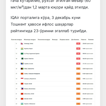
гача кўтарилиб, рухсат этилган меъёр (60
мкг/м³)дан 1,2 марта юқори қайд этилди.
IQAir порталига кўра, 3 декабрь куни
Тошкент ҳавоси ифлос шаҳарлар
рейтингида 23-ўринни эгаллаб турибди.