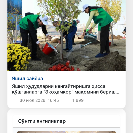
Яшил сайёра
Яшил ҳудудларни кенгайтиришга ҳисса
қўшганларга "Экоҳамкор" мақомини бериш
кўзда тутилмоқда
30 июл 2026, 16:45
1 699
Сўнгги янгиликлар