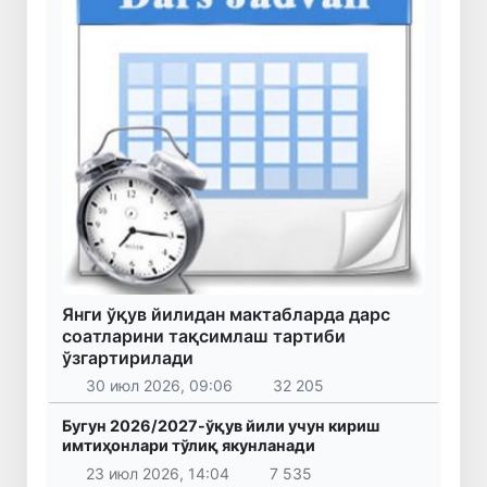
Янги ўқув йилидан мактабларда дарс
соатларини тақсимлаш тартиби
ўзгартирилади
30 июл 2026, 09:06
32 205
Бугун 2026/2027-ўқув йили учун кириш
имтиҳонлари тўлиқ якунланади
23 июл 2026, 14:04
7 535