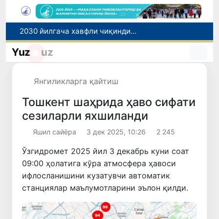
2030 йилгача хавфли чиқиндиларни қайта ишлаш даражаси 20 фоизга етказилади
Ўзбекистон илк бор Халқаро информатика олимпиадаси — IOI 2026га мезбонлик қилади
Yuz
uz
Тошкентда ППХ инспектори 13 ёшли болани қутқариб қолди
Ўзбекистонда Барқарор ривожланиш мақсадлари ойлигига старт берилди
Янгиликларга қайтиш
Россияда қийин вазиятда қолган юзлаб ўзбекистонликлар ортга қайтарилди
Тошкент шаҳрида ҳаво сифати
сезиларли яхшиланди
Яшил сайёра
3 дек 2025, 10:26
2 245
Ўзгидромет 2025 йил 3 декабрь куни соат
09:00 ҳолатига кўра атмосфера ҳавоси
ифлосланишини кузатувчи автоматик
станциялар маълумотларини эълон қилди.