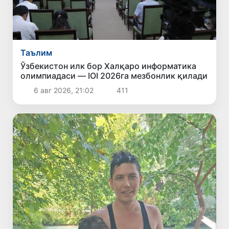
Таълим
Ўзбекистон илк бор Халқаро информатика
олимпиадаси — IOI 2026га мезбонлик қилади
6 авг 2026, 21:02
411