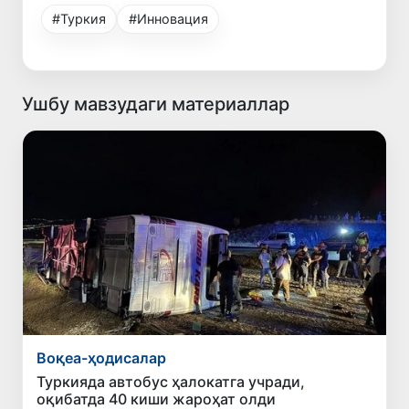
#Туркия
#Инновация
Ушбу мавзудаги материаллар
Воқеа-ҳодисалар
Туркияда автобус ҳалокатга учради,
оқибатда 40 киши жароҳат олди