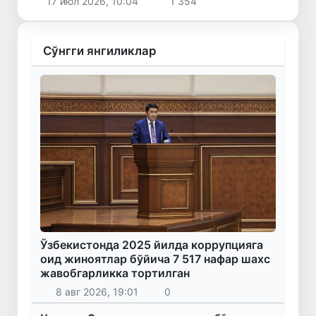
17 июл 2026, 10:04
1 354
Сўнгги янгиликлар
Ўзбекистонда 2025 йилда коррупцияга
оид жиноятлар бўйича 7 517 нафар шахс
жавобгарликка тортилган
8 авг 2026, 19:01
0