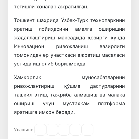
тегишли хоналар ажратилган.
Тошкент шаҳрида Ўзбек-Турк технопаркини
яратиш лойиҳасини амалга оширишни
жадаллаштириш мақсадида ҳозирги кунда
Инновацион ривожланиш вазирлиги
томонидан ер участкаси ажратиш масаласи
устида иш олиб борилмоқда.
Ҳамкорлик муносабатларини
ривожлантириш қўшма дастурларини
ташкил этиш, тажриба алмашиш ва малака
ошириш учун мустаҳкам платформа
яратишга имкон беради.
Улашиш: