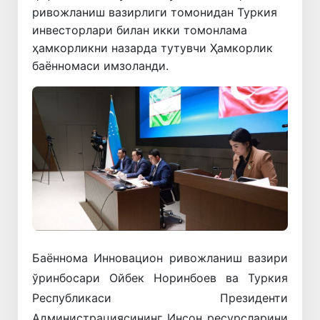
ривожланиш вазирлиги томонидан Туркия
инвесторлари билан икки томонлама
ҳамкорликни назарда тутувчи Ҳамкорлик
баённомаси имзоланди.
Баённома Инновацион ривожланиш вазири
ўринбосари Ойбек Норинбоев ва Туркия
Республикаси Президенти
Администрациясининг Инсон ресурсларини