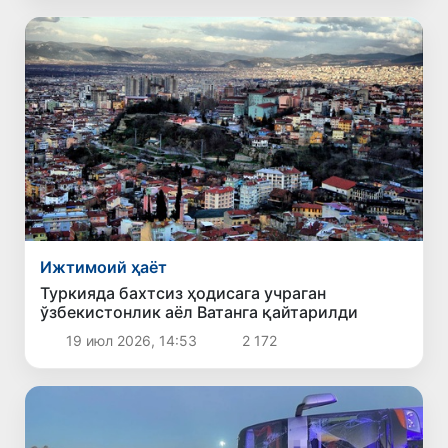
Ижтимоий ҳаёт
Туркияда бахтсиз ҳодисага учраган
ўзбекистонлик аёл Ватанга қайтарилди
19 июл 2026, 14:53
2 172