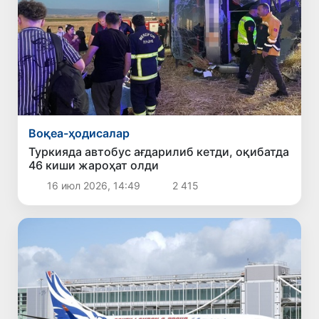
Воқеа-ҳодисалар
Туркияда автобус ағдарилиб кетди, оқибатда
46 киши жароҳат олди
16 июл 2026, 14:49
2 415