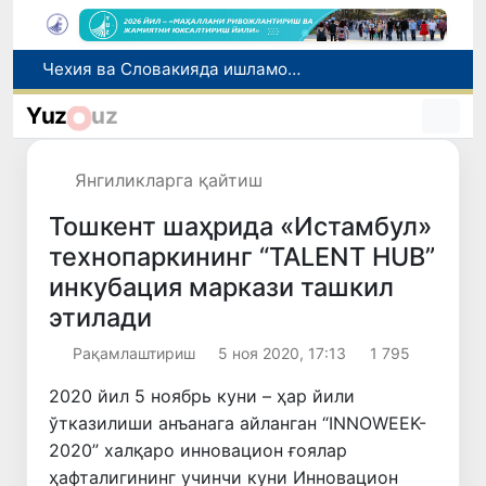
Боланинг фамилиясига отасининг исмини беришга рухсат берилади
Беҳруз Каримов фаолиятини Швейцариянинг «Лугано» клубида давом эттиради
Yuz
uz
Экстремистик ташкилотлар ва материалларнинг электрон реестри юритилади
Ўзбекистонда 2025 йилда коррупцияга оид жиноятлар бўйича 7 517 нафар шахс жавобгарликка тортилган
Янгиликларга қайтиш
Чехия ва Словакияда ишламоқчи бўлган тиббиёт мутахассислари рўйхатга олинади
Тошкент шаҳрида «Истамбул»
технопаркининг “TALENT HUB”
инкубация маркази ташкил
этилади
Рақамлаштириш
5 ноя 2020, 17:13
1 795
2020 йил 5 ноябрь куни – ҳар йили
ўтказилиши анъанага айланган “INNOWEEK-
2020” халқаро инновацион ғоялар
ҳафталигининг учинчи куни Инновацион