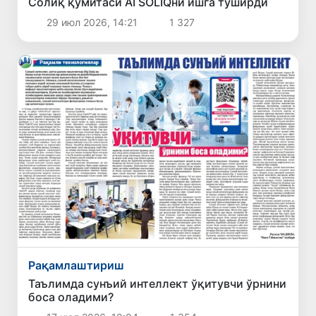
Солиқ қўмитаси AI SOLIQни ишга туширди
29 июл 2026, 14:21
1 327
Рақамлаштириш
Таълимда сунъий интеллект ўқитувчи ўрнини
боса оладими?