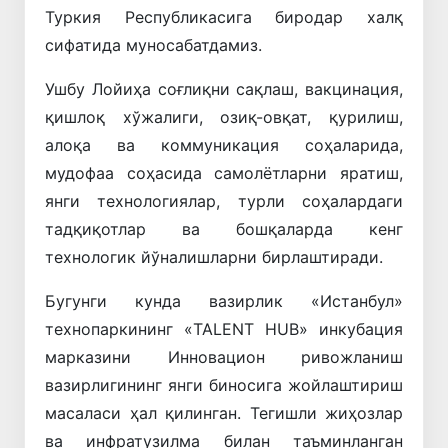
Туркия Республикасига биродар халқ
сифатида муносабатдамиз.
Ушбу Лойиҳа соғлиқни сақлаш, вакцинация,
қишлоқ хўжалиги, озиқ-овқат, қурилиш,
алоқа ва коммуникация соҳаларида,
мудофаа соҳасида самолётларни яратиш,
янги технологиялар, турли соҳалардаги
тадқиқотлар ва бошқаларда кенг
технологик йўналишларни бирлаштиради.
Бугунги кунда вазирлик «Истанбул»
технопаркининг «TALENT HUB» инкубация
марказини Инновацион ривожланиш
вазирлигининг янги биносига жойлаштириш
масаласи ҳал қилинган. Тегишли жиҳозлар
ва инфратузилма билан таъминланган