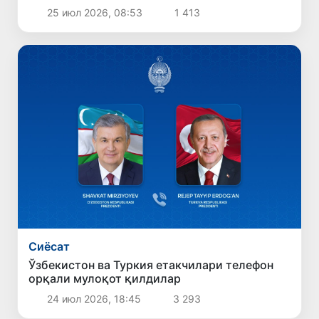
25 июл 2026, 08:53
1 413
Сиёсат
Ўзбекистон ва Туркия етакчилари телефон
орқали мулоқот қилдилар
24 июл 2026, 18:45
3 293