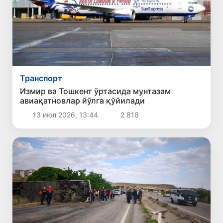
Транспорт
Измир ва Тошкент ўртасида мунтазам
авиақатновлар йўлга қўйилади
13 июл 2026, 13:44
2 818