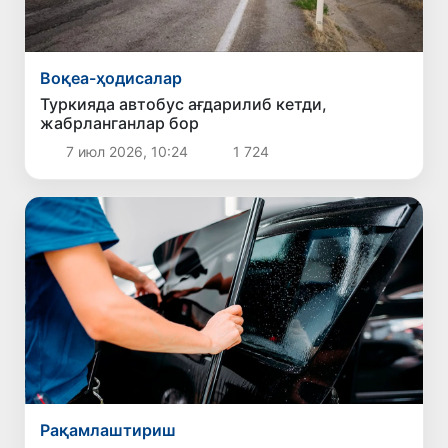
Воқеа-ҳодисалар
Туркияда автобус ағдарилиб кетди,
жабрланганлар бор
7 июл 2026, 10:24
1 724
Рақамлаштириш