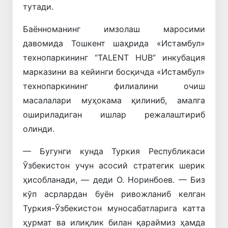
тутади.
Баённоманинг имзолаш маросими
давомида Тошкент шаҳрида «Истамбул»
технопаркининг “TALENT HUB” инкубация
марказини ва кейинги босқичда «Истамбул»
технопаркининг филиалини очиш
масалалари муҳокама қилиниб, амалга
ошириладиган ишлар режалаштириб
олинди.
— Бугунги кунда Туркия Республикаси
Ўзбекистон учун асосий стратегик шерик
ҳисобланади, — деди О. Норинбоев. — Биз
кўп асрлардан буён ривожланиб келган
Туркия-Ўзбекистон муносабатларига катта
ҳурмат ва илиқлик билан қараймиз ҳамда