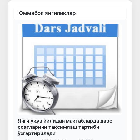
Оммабоп янгиликлар
Янги ўқув йилидан мактабларда дарс
соатларини тақсимлаш тартиби
ўзгартирилади