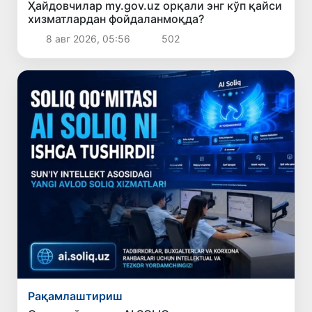
Ҳайдовчилар my.gov.uz орқали энг кўп қайси
хизматлардан фойдаланмоқда?
8 авг 2026, 05:56
502
Рақамлаштириш