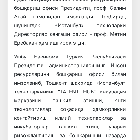
бошқариш офиси Президенти, проф. Салим
Атай томонидан имзоланди. Тадбирда,
шунингдек, «Истанбул» технопарки
Директорлар кенгаши раиси - проф. Метин
Еребакан ҳам иштирок этди.
Ушбу Баённома Туркия Республикаси
Президенти администрациясининг Инсон
ресурсларини бошқариш офиси билан
имзоланиб, Тошкент шаҳрида «Истамбул»
технопаркининг “TALENT HUB” инкубация
марказини ташкил этишни, янги
технологиялар соҳасида ҳамкорликни
кенгайтириш, илмий технопарклар ва
инкубаторлар ташкил этиш, уларни
ривожлантириш ва бошқаришни назарда