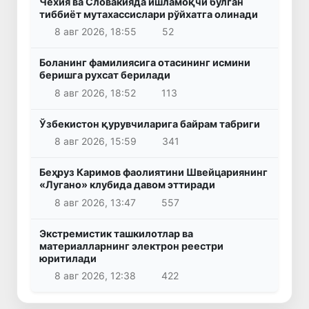
Чехия ва Словакияда ишламоқчи бўлган
тиббиёт мутахассислари рўйхатга олинади
8 авг 2026, 18:55
52
Боланинг фамилиясига отасининг исмини
беришга рухсат берилади
8 авг 2026, 18:52
113
Ўзбекистон қурувчиларига байрам табриги
8 авг 2026, 15:59
341
Беҳруз Каримов фаолиятини Швейцариянинг
«Лугано» клубида давом эттиради
8 авг 2026, 13:47
557
Экстремистик ташкилотлар ва
материалларнинг электрон реестри
юритилади
8 авг 2026, 12:38
422