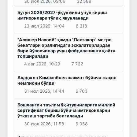
30 июл 2026, 09:06
32 589
Бугун 2026/2027-ўқув йили учун кириш
имтиҳонлари тўлиқ якунланади
23 июл 2026, 14:04
8 218
"Алишер Навоий" ҳамда "Пахтакор" метро
бекатлари оралиғидаги эскалаторлардан
бири йўловчилар учун фойдаланишга қайта
топширилади
4 авг 2026, 10:29
7 762
Аҳаджон Кимсанбоев шахмат бўйича жаҳон
чемпиони бўлди
31 июл 2026, 14:44
6 703
Бошланғич таълим ўқитувчиларига миллий
сертификат бериш бўйича имтиҳонларни
ўтказиш тартиби белгиланди
30 июл 2026, 11:58
6 058