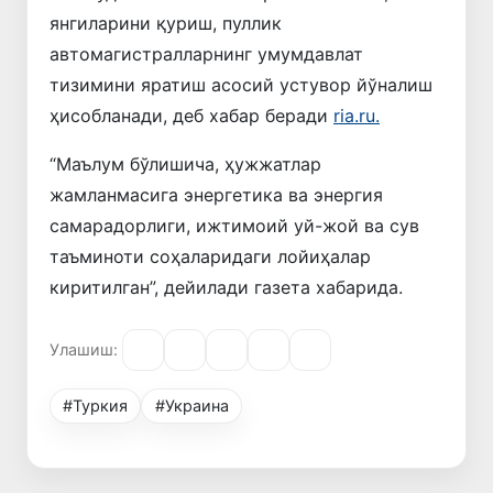
янгиларини қуриш, пуллик
автомагистралларнинг умумдавлат
тизимини яратиш асосий устувор йўналиш
ҳисобланади, деб хабар беради
ria.ru.
“Маълум бўлишича, ҳужжатлар
жамланмасига энергетика ва энергия
самарадорлиги, ижтимоий уй-жой ва сув
таъминоти соҳаларидаги лойиҳалар
киритилган”, дейилади газета хабарида.
Улашиш:
#Туркия
#Украина