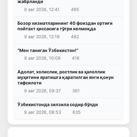
жабрланди
9 авг 2026, 12:41
495
Бозор хизматларининг 40 фоиздан ортиғи
пойтахт ҳиссасига тўғри келмоқда
9 авг 2026, 12:19
482
“Мен таниган Ўзбекистон!”
9 авг 2026, 10:09
416
Адолат, холислик, ростлик ва ҳалоллик
муҳитини яратишга қаратилган янги қонун
тафсилоти
9 авг 2026, 09:37
361
Ўзбекистонда зилзила содир бўлди
9 авг 2026, 08:53
635