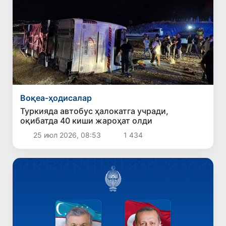
Воқеа-ҳодисалар
Туркияда автобус ҳалокатга учради,
оқибатда 40 киши жароҳат олди
25 июл 2026, 08:53
1 434