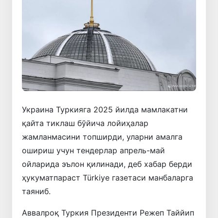
Украина Туркияга 2025 йилда мамлакатни
қайта тиклаш бўйича лойиҳалар
жамланмасини топширди, уларни амалга
ошириш учун тендерлар апрель-май
ойларида эълон қилинади, деб хабар берди
ҳукуматпараст Türkiye газетаси манбаларга
таяниб.
Аввалроқ Туркия Президенти Режеп Таййип