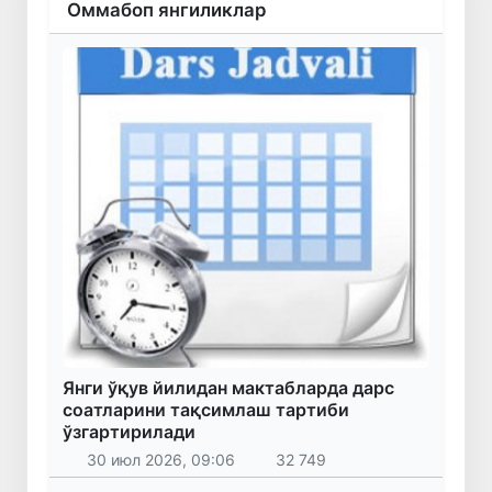
Оммабоп янгиликлар
Янги ўқув йилидан мактабларда дарс
соатларини тақсимлаш тартиби
ўзгартирилади
30 июл 2026, 09:06
32 749