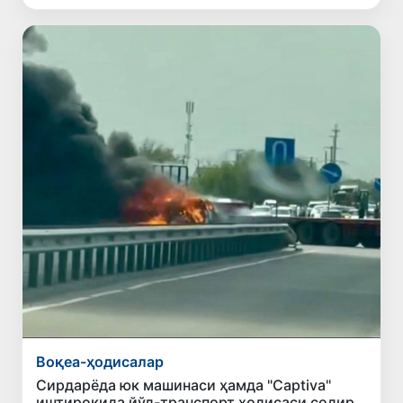
Воқеа-ҳодисалар
Сирдарёда юк машинаси ҳамда "Captiva"
иштирокида йўл-транспорт ҳодисаси содир