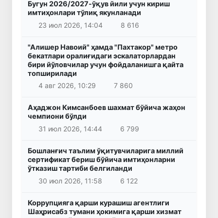
Бугун 2026/2027-ўқув йили учун кириш
имтиҳонлари тўлиқ якунланади
23 июл 2026, 14:04
8 616
"Алишер Навоий" ҳамда "Пахтакор" метро
бекатлари оралиғидаги эскалаторлардан
бири йўловчилар учун фойдаланишга қайта
топширилади
4 авг 2026, 10:29
7 860
Аҳаджон Кимсанбоев шахмат бўйича жаҳон
чемпиони бўлди
31 июл 2026, 14:44
6 799
Бошланғич таълим ўқитувчиларига миллий
сертификат бериш бўйича имтиҳонларни
ўтказиш тартиби белгиланди
30 июл 2026, 11:58
6 122
Коррупцияга қарши курашиш агентлиги
Шаҳрисабз тумани ҳокимига қарши хизмат