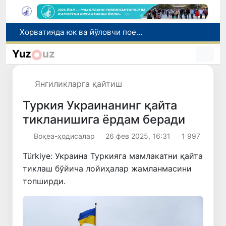
Бозор хизматларининг 40 фоиздан ортиғи пойтахт ҳиссасига тўғри келмоқда
“Мен таниган Ўзбекистон!”
Yuz
uz
Адолат, холислик, ростлик ва ҳалоллик муҳитини яратишга қаратилган янги қонун тафсилоти
Сирдарёда юк машинаси ҳамда "Captiva" иштирокида йўл-транспорт ҳодисаси содир бўлди
Янгиликларга қайтиш
Хорватияда юк ва йўловчи поездларининг тўқнашиб кетиши оқибатида 24 киши жабрланди
Туркия Украинанинг қайта
тикланишига ёрдам беради
Воқеа-ҳодисалар
26 фев 2025, 16:31
1 997
Türkiye: Украина Туркияга мамлакатни қайта
тиклаш бўйича лойиҳалар жамланмасини
топширди.