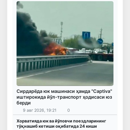
Сирдарёда юк машинаси ҳамда "Captiva"
иштирокида йўл-транспорт ҳодисаси юз
берди
9 авг 2026, 19:21
0
Хорватияда юк ва йўловчи поездларининг
тўқнашиб кетиши оқибатида 24 киши