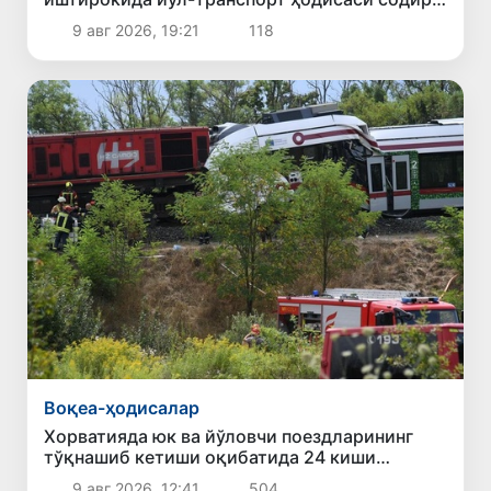
бўлди
9 авг 2026, 19:21
118
Воқеа-ҳодисалар
Хорватияда юк ва йўловчи поездларининг
тўқнашиб кетиши оқибатида 24 киши
жабрланди
9 авг 2026, 12:41
504