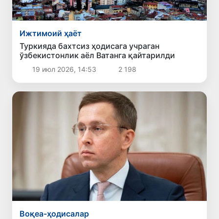
Ижтимоий ҳаёт
Туркияда бахтсиз ҳодисага учраган
ўзбекистонлик аёл Ватанга қайтарилди
19 июл 2026, 14:53
2 198
Воқеа-ҳодисалар