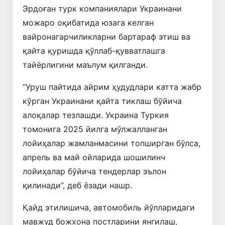
Эрдоған турк компаниялари Украинани
можаро оқибатида юзага келган
вайронагарчиликларни бартараф этиш ва
қайта қуришда қўллаб-қувватлашга
тайёрлигини маълум қилганди.
“Уруш пайтида айрим ҳудудлари катта жабр
кўрган Украинани қайта тиклаш бўйича
алоқалар тезлашди. Украина Туркия
томонига 2025 йилга мўлжалланган
лойиҳалар жамланмасини топширган бўлса,
апрель ва май ойларида шошилинч
лойиҳалар бўйича тендерлар эълон
қилинади”, деб ёзади нашр.
Қайд этилишича, автомобиль йўлларидаги
мавжуд божхона постларини янгилаш,