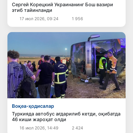
Сергей Корецкий Украинанинг Бош вазири
этиб тайинланди
17 июл 2026, 09:24
1 956
Воқеа-ҳодисалар
Туркияда автобус ағдарилиб кетди, оқибатда
46 киши жароҳат олди
16 июл 2026, 14:49
2 424