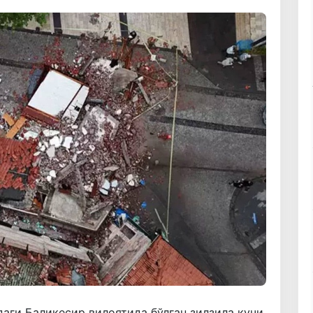
аги Баликесир вилоятида бўлган зилзила кучи