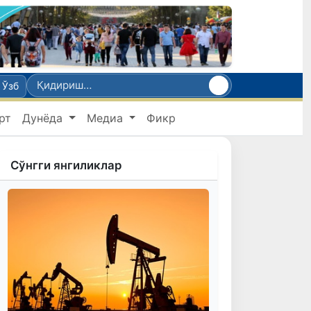
Ўзб
рт
Дунёда
Медиа
Фикр
Сўнгги янгиликлар