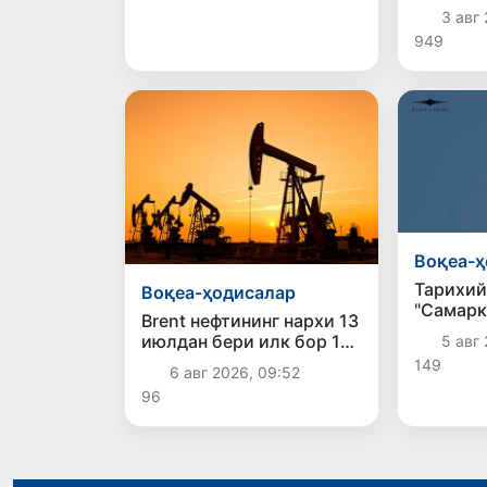
қурилиш
3 авг 
котлова
949
ўпирили
Воқеа-ҳ
Тарихий
Воқеа-ҳодисалар
"Самарк
Brent нефтининг нархи 13
сунъий 
июлдан бери илк бор 1
5 авг 
орбитаг
баррель учун 79
149
мувафф
6 авг 2026, 09:52
доллардан пастлади
чиқари
96