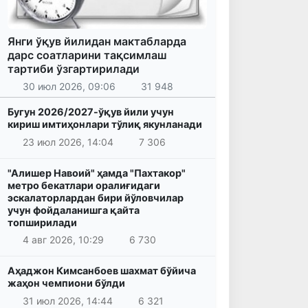
Янги ўқув йилидан мактабларда
дарс соатларини тақсимлаш
тартиби ўзгартирилади
30 июл 2026, 09:06
31 948
Бугун 2026/2027-ўқув йили учун
кириш имтиҳонлари тўлиқ якунланади
23 июл 2026, 14:04
7 306
"Алишер Навоий" ҳамда "Пахтакор"
метро бекатлари оралиғидаги
эскалаторлардан бири йўловчилар
учун фойдаланишга қайта
топширилади
4 авг 2026, 10:29
6 730
Аҳаджон Кимсанбоев шахмат бўйича
жаҳон чемпиони бўлди
31 июл 2026, 14:44
6 321