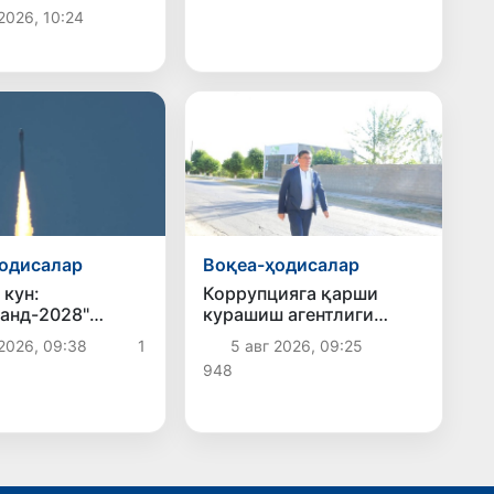
и чоғида
2026, 10:24
ннинг бир қисми
б тушди
одисалар
Воқеа-ҳодисалар
 кун:
Коррупцияга қарши
анд-2028"
курашиш агентлиги
йўлдоши
Шаҳрисабз тумани
2026, 09:38
1
5 авг 2026, 09:25
а
ҳокимига қарши хизмат
948
ақиятли
текшируви ўтказишни
лди
сўради