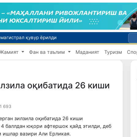
магистрал қувур ёрилди
 ҳолатлар аниқланди
Жамият
Фан ва таълим
Маданият
Туризм
Спо
Сирдарё вилоятида ноқонуний балиқ овлаш ҳолатига чек қўйилди
Савдо соҳасидаги корхоналар 18,8 трлн сўмдан ортиқ солиқ тўлади
Brent нефтининг нархи 13 июлдан бери илк бор 1 баррель учун 79 доллардан пастлади
илзила оқибатида 26 киши
1 693
ерган зилзила оқибатида 26 киши
 4 баллдан юқори афтершок қайд этилди, деб
и ишлар вазири Али Ерликая.