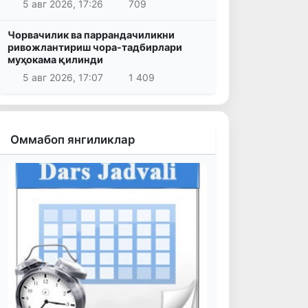
5 авг 2026, 17:26
709
Чорвачилик ва паррандачиликни
ривожлантириш чора-тадбирлари
муҳокама қилинди
5 авг 2026, 17:07
1 409
Оммабоп янгиликлар