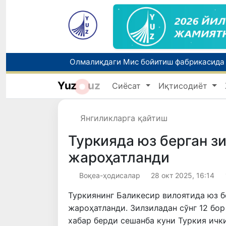
Олмалиқдаги Мис бойитиш фабрикасида 
Коррупция ва фирибгарлик билан боғлиқ
Yuz
uz
Сиёсат
Иқтисодиёт
Янгиликларга қайтиш
Туркияда юз берган з
жароҳатланди
Воқеа-ҳодисалар
28 окт 2025, 16:14
Туркиянинг Баликесир вилоятида юз б
жароҳатланди. Зилзиладан сўнг 12 бор
хабар берди сешанба куни Туркия ичк