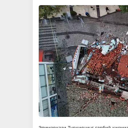
Эпимаркази Туркиянинг ғарбий қисмид