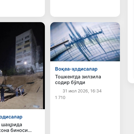
Воқеа-ҳодисалар
Тошкентда зилзила
содир бўлди
31 июл 2026, 16:34
1 710
одисалар
 шаҳрида
она биноси