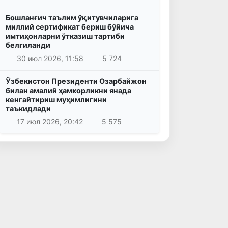
Бошланғич таълим ўқитувчиларига
миллий сертификат бериш бўйича
имтиҳонларни ўтказиш тартиби
белгиланди
30 июл 2026, 11:58
5 724
Ўзбекистон Президенти Озарбайжон
билан амалий ҳамкорликни янада
кенгайтириш муҳимлигини
таъкидлади
17 июл 2026, 20:42
5 575