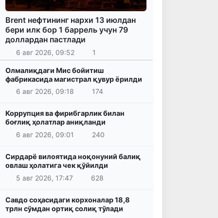
Brent нефтининг нархи 13 июлдан
бери илк бор 1 баррель учун 79
доллардан пастлади
6 авг 2026, 09:52
1
Олмалиқдаги Мис бойитиш
фабрикасида магистрал қувур ёрилди
6 авг 2026, 09:18
174
Коррупция ва фирибгарлик билан
боғлиқ ҳолатлар аниқланди
6 авг 2026, 09:01
240
Сирдарё вилоятида ноқонуний балиқ
овлаш ҳолатига чек қўйилди
5 авг 2026, 17:47
628
Савдо соҳасидаги корхоналар 18,8
трлн сўмдан ортиқ солиқ тўлади