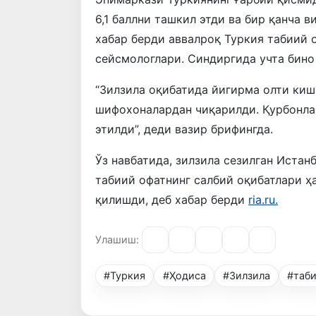
6,1 баллни ташкил этди ва бир қанча в
хабар берди аввалроқ Туркия табиий
сейсмологлари. Синдиргида учта бино 
“Зилзила оқибатида йигирма олти киш
шифохоналардан чиқарилди. Қурбонлар
этилди”, деди вазир брифингда.
Ўз навбатида, зилзила сезилган Иста
табиий офатнинг салбий оқибатлари ҳ
қилишди, деб хабар берди
ria.ru.
Улашиш:
#Туркия
#Ҳодиса
#Зилзила
#таб