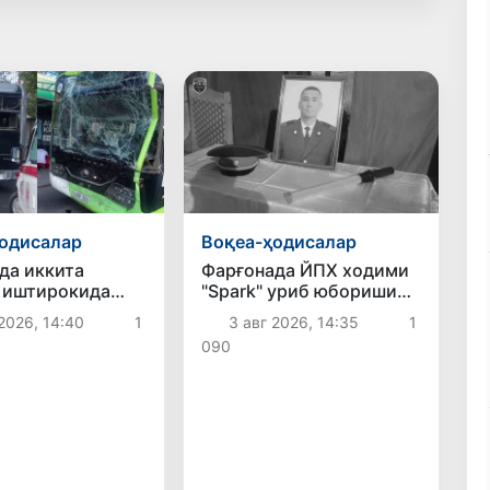
одисалар
Воқеа-ҳодисалар
да иккита
Фарғонада ЙПХ ходими
 иштирокида
"Spark" уриб юбориши
нспорт ҳодисаси
оқибатида ҳалок бўлди
2026, 14:40
1
3 авг 2026, 14:35
1
ўлди
090