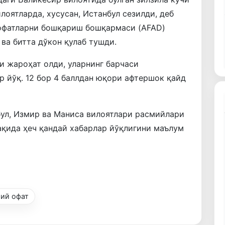
илоятларда, хусусан, Истанбул сезилди, деб
 офатларни бошқариш бошқармаси (AFAD)
ва битта дўкон қулаб тушди.
и жароҳат олди, уларнинг барчаси
 йўқ. 12 бор 4 баллдан юқори афтершок қайд
нбул, Измир ва Маниса вилоятлари расмийлари
ақида ҳеч қандай хабарлар йўқлигини маълум
иий офат