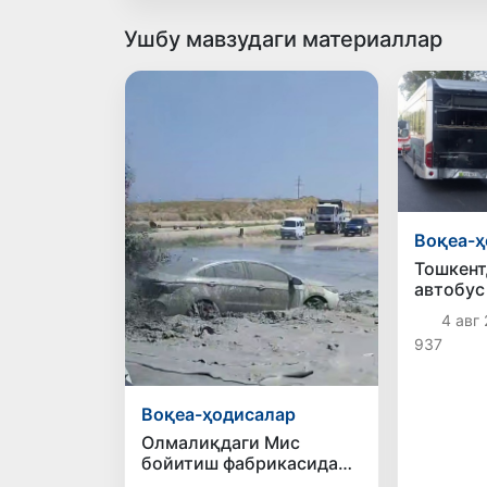
Ушбу мавзудаги материаллар
Воқеа-ҳ
Тошкент
автобус
йўл-тра
4 авг 
содир б
937
Воқеа-ҳодисалар
Олмалиқдаги Мис
бойитиш фабрикасида
магистрал қувур ёрилди