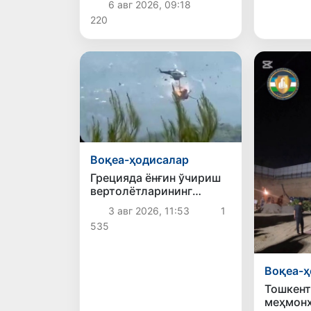
6 авг 2026, 09:18
220
Воқеа-ҳодисалар
Грецияда ёнғин ўчириш
вертолётларининг
тўқнашиб кетиши
3 авг 2026, 11:53
1
оқибатида икки киши
535
ҳаётдан кўз юмди
Воқеа-ҳ
Тошкент
меҳмонх