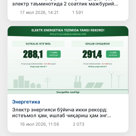
электр таъминотида 2 соатлик мажбурий
чеклов жорий этилди
17 июл 2026, 14:21
1 591
Энергетика
Электр энергияси бўйича икки рекорд:
истеъмол ҳам, ишлаб чиқариш ҳам энг
юқори кўрсаткичга чиқди
16 июл 2026, 11:56
2 073