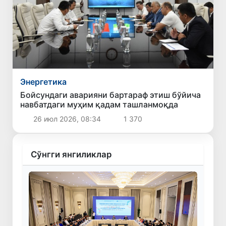
Энергетика
Бойсундаги аварияни бартараф этиш бўйича
навбатдаги муҳим қадам ташланмоқда
26 июл 2026, 08:34
1 370
Сўнгги янгиликлар