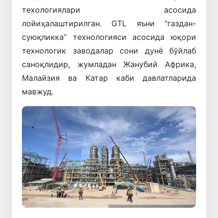
техологиялари асосида
лойиҳалаштирилган. GTL яъни “газдан-
суюқликка” технологияси асосида юқори
технологик заводалар сони дунё бўйлаб
саноқлидир, жумладан Жанубий Африка,
Малайзия ва Катар каби давлатларида
мавжуд.