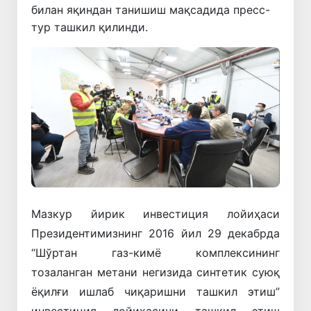
билан яқиндан танишиш мақсадида пресс-
тур ташкил қилинди.
Мазкур йирик инвестиция лойиҳаси
Президентимизнинг 2016 йил 29 декабрда
“Шўртан газ-кимё комплексининг
тозаланган метани негизида синтетик суюқ
ёқилғи ишлаб чиқаришни ташкил этиш”