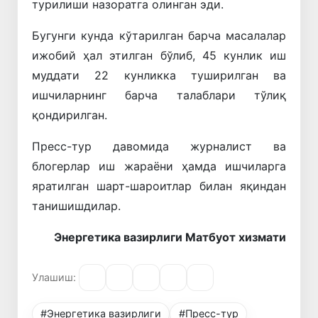
турилиши назоратга олинган эди.
Бугунги кунда кўтарилган барча масалалар
ижобий ҳал этилган бўлиб, 45 кунлик иш
муддати 22 кунликка туширилган ва
ишчиларнинг барча талаблари тўлиқ
қондирилган.
Пресс-тур давомида журналист ва
блогерлар иш жараёни ҳамда ишчиларга
яратилган шарт-шароитлар билан яқиндан
танишишдилар.
Энергетика вазирлиги Матбуот хизмати
Улашиш:
#Энергетика вазирлиги
#Пресс-тур