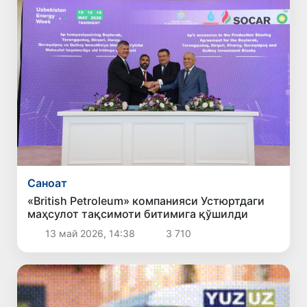
Саноат
«British Petroleum» компанияси Устюртдаги
маҳсулот тақсимоти битимига қўшилди
13 май 2026, 14:38
3 710