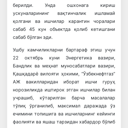
берилди. Унда ошхонага кириш
ускуналарининг вақтинчалик ишламай
қолгани ва ишчилар карантин чоралари
сабаб 45 кун объектда қолиб кетишгани
сабаб бўлган эди.
Ушбу камчиликларни бартараф этиш учун
22 октябрь куни Энергетика вазири,
Бандлик ва меҳнат муносабатлари вазири,
Қашқадарё вилояти ҳокими, “Ўзбекнефтгаз”
АЖ вакилларидан иборат ишчи гуруҳ
норозиликда иштирок этган ишчилар билан
учрашиб, кўтарилган барча масалалар
тўлиқ ўрганилиб, максимал даражада ўз
ечимини топишига ва ишчиларнинг кейинги
фаолияти ва яшаш тарзидан хабардор бўлиб