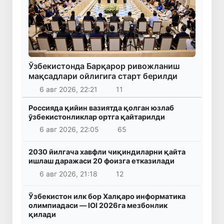
Ўзбекистонда Барқарор ривожланиш
мақсадлари ойлигига старт берилди
6 авг 2026, 22:21
11
Россияда қийин вазиятда қолган юзлаб
ўзбекистонликлар ортга қайтарилди
6 авг 2026, 22:05
65
2030 йилгача хавфли чиқиндиларни қайта
ишлаш даражаси 20 фоизга етказилади
6 авг 2026, 21:18
12
Ўзбекистон илк бор Халқаро информатика
олимпиадаси — IOI 2026га мезбонлик
қилади