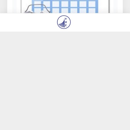
Янги ўқув йилидан мактабларда дарс
соатларини тақсимлаш тартиби
ўзгартирилади
30 июл 2026, 09:06
32 218
Бугун 2026/2027-ўқув йили учун кириш
имтиҳонлари тўлиқ якунланади
23 июл 2026, 14:04
7 541
"Алишер Навоий" ҳамда "Пахтакор" метро
бекатлари оралиғидаги эскалаторлардан
бири йўловчилар учун фойдаланишга қайта
топширилади