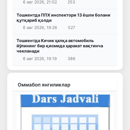
6 авг 2026, 21:02
253
Тошкентда ППХ инспектори 13 ёшли болани
қутқариб қолди
6 авг 2026, 19:26
527
Тошкентда Кичик ҳалқа автомобиль
йўлининг бир қисмида ҳаракат вақтинча
чекланади
6 авг 2026, 19:19
386
Оммабоп янгиликлар