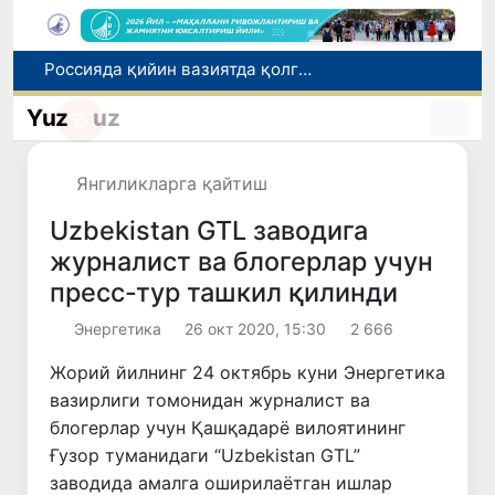
2030 йилгача хавфли чиқиндиларни қайта ишлаш даражаси 20 фоизга етказилади
Ўзбекистон илк бор Халқаро информатика олимпиадаси — IOI 2026га мезбонлик қилади
Yuz
uz
Тошкентда ППХ инспектори 13 ёшли болани қутқариб қолди
Ўзбекистонда Барқарор ривожланиш мақсадлари ойлигига старт берилди
Янгиликларга қайтиш
Россияда қийин вазиятда қолган юзлаб ўзбекистонликлар ортга қайтарилди
Uzbekistan GTL заводига
журналист ва блогерлар учун
пресс-тур ташкил қилинди
Энергетика
26 окт 2020, 15:30
2 666
Жорий йилнинг 24 октябрь куни Энергетика
вазирлиги томонидан журналист ва
блогерлар учун Қашқадарё вилоятининг
Ғузор туманидаги “Uzbekistan GTL”
заводида амалга оширилаётган ишлар