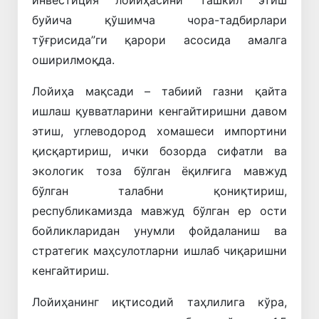
инвестиция лойиҳасини ташкил этиш
буйича қўшимча чора-тадбирлари
тўғрисида”ги қарори асосида амалга
оширилмоқда.
Лойиҳа мақсади – табиий газни қайта
ишлаш қувватларини кенгайтиришни давом
этиш, углеводород хомашеси импортини
қисқартириш, ички бозорда сифатли ва
экологик тоза бўлган ёқилғига мавжуд
бўлган талабни қониқтириш,
республикамизда мавжуд бўлган ер ости
бойликларидан унумли фойдаланиш ва
стратегик маҳсулотларни ишлаб чиқаришни
кенгайтириш.
Лойиҳанинг иқтисодий таҳлилига кўра,