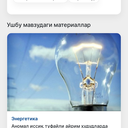
Ушбу мавзудаги материаллар
Энергетика
Аномал иссиқ туфайли айрим ҳудудларда