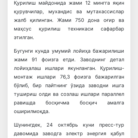
Қурилиш майдонида жами 12 мингга яқин
қурувчилар, мухандис ва мутахассислар
жалб қилинган. Жами 750 дона оғир ва
маҳсус қурилиш техникаси сафарбар
этилган.
Бугунги кунда умумий лойиҳа бажарилиши
жами 91 фоизга етди. Заводнинг детал
лойиҳалаш ишлари якунланган. Қурилиш-
монтаж ишлари 76,3 фоизга бажарилган
бўлиб, бир пайтнинг ўзида заводни ишга
тушириш олди ва созлаш ишлари параллел
равишда босқичма босқич амалга
оширилмоқда.
Шунингдек, 24 октябрь куни пресс-тур
давомида заводга электр энергия қабул