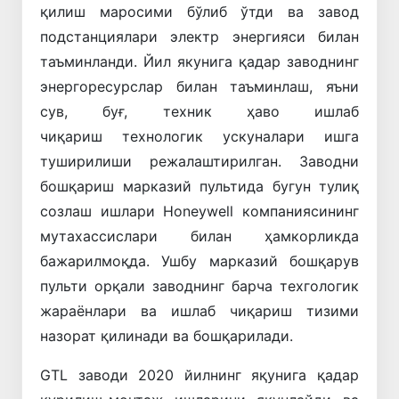
қилиш маросими бўлиб ўтди ва завод
подстанциялари электр энергияси билан
таъминланди. Йил якунига қадар заводнинг
энергоресурслар билан таъминлаш, яъни
сув, буғ, техник ҳаво ишлаб
чиқариш технологик ускуналари ишга
туширилиши режалаштирилган. Заводни
бошқариш марказий пультида бугун тулиқ
созлаш ишлари Honeywell компаниясининг
мутахассислари билан ҳамкорликда
бажарилмоқда. Ушбу марказий бошқарув
пульти орқали заводнинг барча техгологик
жараёнлари ва ишлаб чиқариш тизими
назорат қилинади ва бошқарилади.
GTL заводи 2020 йилнинг яқунига қадар