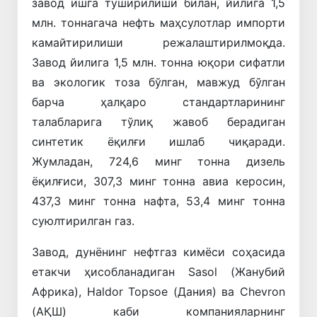
завод ишга туширилиши билан, йилига 1,5
млн. тоннагача нефть маҳсулотлар импорти
камайтирилиши режалаштирилмоқда.
Завод йилига 1,5 млн. тонна юқори сифатли
ва экологик тоза бўлган, мавжуд бўлган
барча ҳалқаро стандартларининг
талабларига тўлиқ жавоб берадиган
синтетик ёқилғи ишлаб чиқаради.
Жумладан, 724,6 минг тонна дизель
ёқилғиси, 307,3 минг тонна авиа керосин,
437,3 минг тонна нафта, 53,4 минг тонна
суюлтирилган газ.
Завод, дунёнинг нефтгаз кимёси соҳасида
етакчи ҳисобланадиган Sasol (Жанубий
Африка), Haldor Topsoe (Дания) ва Chevron
(АҚШ) каби компанияларнинг