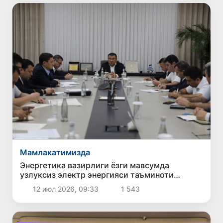
Мамлакатимизда
Энергетика вазирлиги ёзги мавсумда
узлуксиз электр энергияси таъминоти
бўйича чораларни кучайтирмоқда
12 июл 2026, 09:33
1 543