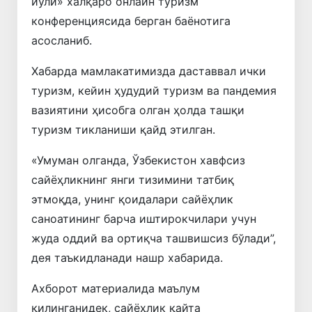
йўли» халқаро онлайн туризм
конференциясида берган баёнотига
асосланиб.
Хабарда мамлакатимизда даставвал ички
туризм, кейин ҳудудий туризм ва пандемия
вазиятини ҳисобга олган ҳолда ташқи
туризм тикланиши қайд этилган.
«Умуман олганда, Ўзбекистон хавфсиз
сайёҳликнинг янги тизимини татбиқ
этмоқда, унинг қоидалари сайёҳлик
саноатининг барча иштирокчилари учун
жуда оддий ва ортиқча ташвишсиз бўлади”,
дея таъкидланади нашр хабарида.
Ахборот материалида маълум
қилинганидек, сайёҳлик қайта