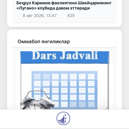
Беҳруз Каримов фаолиятини Швейцариянинг
«Лугано» клубида давом эттиради
8 авг 2026, 13:47
825
Оммабоп янгиликлар