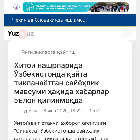
Боланинг фамилиясига отасининг исмини беришга рухсат берилади
Беҳруз Каримов фаолиятини Швейцариянинг «Лугано» клубида давом эттиради
Yuz
uz
Экстремистик ташкилотлар ва материалларнинг электрон реестри юритилади
Ўзбекистонда 2025 йилда коррупцияга оид жиноятлар бўйича 7 517 нафар шахс жавобгарликка тортилган
Янгиликларга қайтиш
Чехия ва Словакияда ишламоқчи бўлган тиббиёт мутахассислари рўйхатга олинади
Хитой нашрларида
Ўзбекистонда қайта
тикланаётган сайёҳлик
мавсуми ҳақида хабарлар
эълон қилинмоқда
Туризм
8 июн 2020, 18:22
3 552
Хитойнинг етакчи ахборот агентлиги
“Синьхуа” Ўзбекистонда сайёҳлик
соҳасининг тикланишига оид ахборот