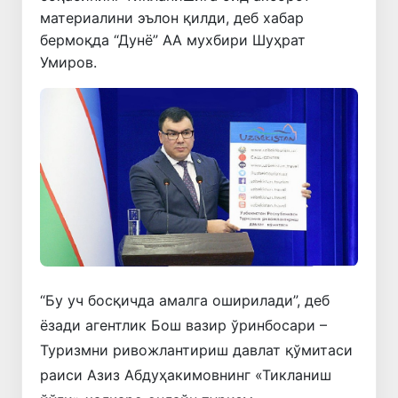
материалини эълон қилди, деб хабар
бермоқда “Дунё” АА мухбири Шуҳрат
Умиров.
“Бу уч босқичда амалга оширилади”, деб
ёзади агентлик Бош вазир ўринбосари –
Туризмни ривожлантириш давлат қўмитаси
раиси Азиз Абдуҳакимовнинг «Тикланиш