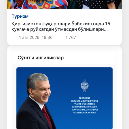
Туризм
Қирғизистон фуқаролари Ўзбекистонда 15
кунгача рўйхатдан ўтмасдан бўлишлари
мумкин
1 авг 2026, 16:36
1 767
Сўнгги янгиликлар