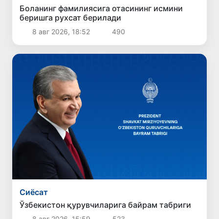
Боланинг фамилиясига отасининг исмини
беришга рухсат берилади
8 авг 2026, 18:52
490
Сиёсат
Ўзбекистон қурувчиларига байрам табриги
8 авг 2026, 15:59
523