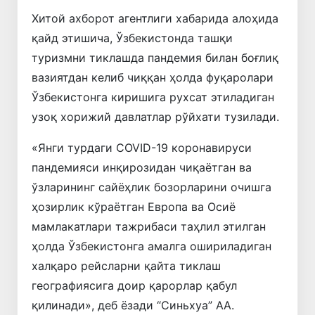
Хитой ахборот агентлиги хабарида алоҳида
қайд этишича, Ўзбекистонда ташқи
туризмни тиклашда пандемия билан боғлиқ
вазиятдан келиб чиққан ҳолда фуқаролари
Ўзбекистонга киришига рухсат этиладиган
узоқ хорижий давлатлар рўйхати тузилади.
«Янги турдаги COVID-19 коронавируси
пандемияси инқирозидан чиқаётган ва
ўзларининг сайёҳлик бозорларини очишга
ҳозирлик кўраётган Европа ва Осиё
мамлакатлари тажрибаси таҳлил этилган
ҳолда Ўзбекистонга амалга ошириладиган
халқаро рейсларни қайта тиклаш
географиясига доир қарорлар қабул
қилинади», деб ёзади “Синьхуа” АА.