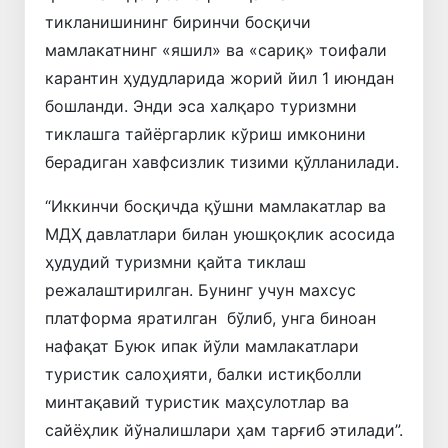
тикланишининг биринчи босқичи
мамлакатнинг «яшил» ва «сариқ» тоифали
карантин ҳудудларида жорий йил 1 июндан
бошланди. Энди эса халқаро туризмни
тиклашга тайёргарлик кўриш имконини
берадиган хавфсизлик тизими қўлланилади.
“Иккинчи босқичда қўшни мамлакатлар ва
МДҲ давлатлари билан уюшқоқлик асосида
ҳудудий туризмни қайта тиклаш
режалаштирилган. Бунинг учун махсус
платформа яратилган бўлиб, унга биноан
нафақат Буюк ипак йўли мамлакатлари
туристик салоҳияти, балки истиқболли
минтақавий туристик маҳсулотлар ва
сайёҳлик йўналишлари ҳам тарғиб этилади”.