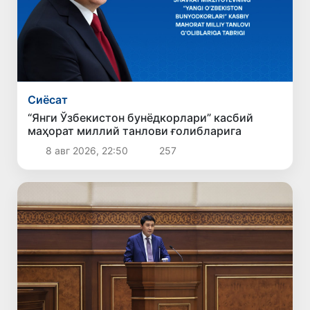
Сиёсат
“Янги Ўзбекистон бунёдкорлари” касбий
маҳорат миллий танлови ғолибларига
8 авг 2026, 22:50
257