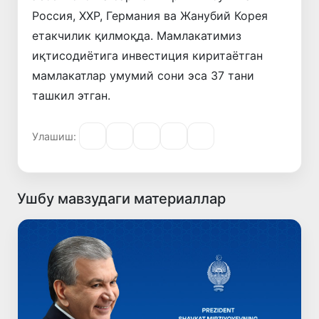
Россия, ХХР, Германия ва Жанубий Корея
етакчилик қилмоқда. Мамлакатимиз
иқтисодиётига инвестиция киритаётган
мамлакатлар умумий сони эса 37 тани
ташкил этган.
Улашиш:
Ушбу мавзудаги материаллар