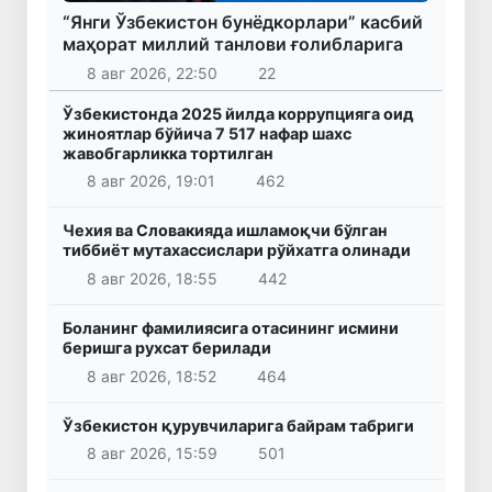
“Янги Ўзбекистон бунёдкорлари” касбий
маҳорат миллий танлови ғолибларига
8 авг 2026, 22:50
22
Ўзбекистонда 2025 йилда коррупцияга оид
жиноятлар бўйича 7 517 нафар шахс
жавобгарликка тортилган
8 авг 2026, 19:01
462
Чехия ва Словакияда ишламоқчи бўлган
тиббиёт мутахассислари рўйхатга олинади
8 авг 2026, 18:55
442
Боланинг фамилиясига отасининг исмини
беришга рухсат берилади
8 авг 2026, 18:52
464
Ўзбекистон қурувчиларига байрам табриги
8 авг 2026, 15:59
501