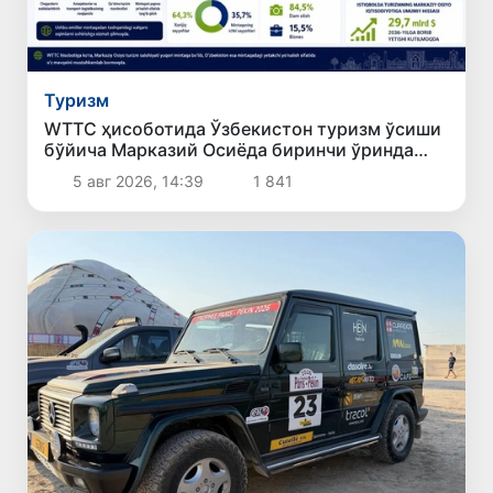
Туризм
WТТC ҳисоботида Ўзбекистон туризм ўсиши
бўйича Марказий Осиёда биринчи ўринда
қайд этилди
5 авг 2026, 14:39
1 841