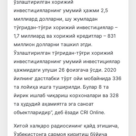
ўзлаштирилган хорижий
инвестицияларнинг умумий ҳажми 2,5
миллиард долларни, шу жумладан
тўғридан-тўғри хорижий инвестициялар –
1,7 миллиард ва хорижий кредитлар – 831
миллион долларни ташкил этди.
Ўзлаштирилган тўғридан-тўғри хорижий
инвестицияларнинг умумий инвестициялар
ҳажмидаги улуши 26 фоизгача ўсди. 2020
йилнинг дастлабки тўрт ойи мобайнида 336
та лойиҳа ишга туширилди. Булар 8 та
йирик ишлаб чиқариш корхоналари ва 328
та ҳудудий аҳамиятга эга саноат
объектларидир”, деб ёзади CRI Online.
Хитой халқаро радиосининг қайд этишича,
Ўзбекистонга сармоя киритиш бўйича