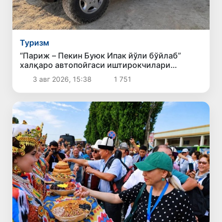
Туризм
“Париж – Пекин Буюк Ипак йўли бўйлаб”
халқаро автопойгаси иштирокчилари
Қорақалпоғистонда
3 авг 2026, 15:38
1 751