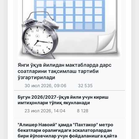
Янги ўқув йилидан мактабларда дарс
соатларини тақсимлаш тартиби
ўзгартирилади
30 июл 2026, 09:06
32 535
Бугун 2026/2027-ўқув йили учун кириш
имтиҳонлари тўлиқ якунланади
23 июл 2026, 14:04
8 128
"Алишер Навоий" ҳамда "Пахтакор" метро
бекатлари оралиғидаги эскалаторлардан
бири йўловчилар учун фойдаланишга қайта