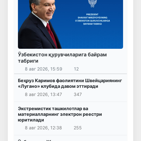
Ўзбекистон қурувчиларига байрам
табриги
8 авг 2026, 15:59
12
Беҳруз Каримов фаолиятини Швейцариянинг
«Лугано» клубида давом эттиради
8 авг 2026, 13:47
347
Экстремистик ташкилотлар ва
материалларнинг электрон реестри
юритилади
8 авг 2026, 12:38
255