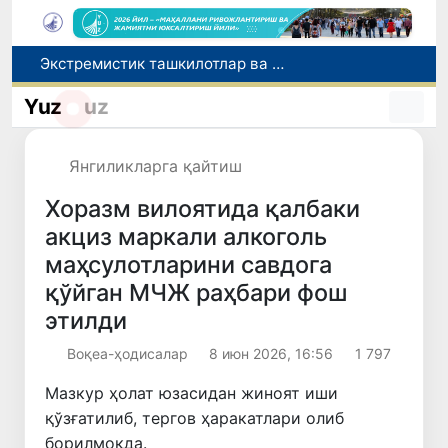
Экстремистик ташкилотлар ва материалларнинг электрон реестри юритилади
Ўзбекистон Журналистлар уюшмаси қошида Блогерлар ижодий кенгаши ташкил этилди
Yuz
uz
Кредит ва молиявий хизматлар рекламасига огоҳлантириш талаби киритилади
FOTON ва MKBANK стратегик ҳамкорлик ва бўлиб тўлаш шартлари!
Янгиликларга қайтиш
Беҳруз Каримов фаолиятини Швейцариянинг «Лугано» клубида давом эттиради
Хоразм вилоятида қалбаки
акциз маркали алкоголь
маҳсулотларини савдога
қўйган МЧЖ раҳбари фош
этилди
Воқеа-ҳодисалар
8 июн 2026, 16:56
1 797
Мазкур ҳолат юзасидан жиноят иши
қўзғатилиб, тергов ҳаракатлари олиб
борилмоқда.