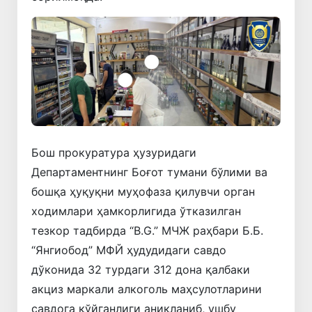
Бош прокуратура ҳузуридаги
Департаментнинг Боғот тумани бўлими ва
бошқа ҳуқуқни муҳофаза қилувчи орган
ходимлари ҳамкорлигида ўтказилган
тезкор тадбирда “B.G.” МЧЖ раҳбари Б.Б.
“Янгиобод” МФЙ ҳудудидаги савдо
дўконида 32 турдаги 312 дона қалбаки
акциз маркали алкоголь маҳсулотларини
савдога қўйганлиги аниқланиб, ушбу