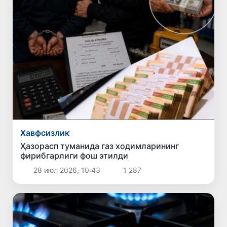
Хавфсизлик
Ҳазорасп туманида газ ходимларининг
фирибгарлиги фош этилди
28 июл 2026, 10:43
1 287