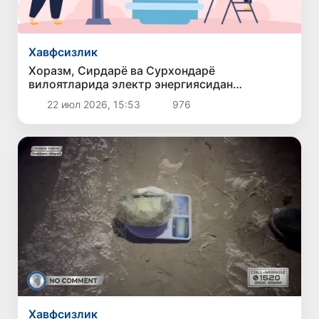
Хавфсизлик
Хоразм, Сирдарё ва Сурхондарё
вилоятларида электр энергиясидан
ноқонуний фойдаланиш ҳолатлари фош
22 июл 2026, 15:53
976
этилди
Хавфсизлик