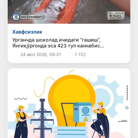
Хавфсизлик
Урганчда шоколад ичидаги “гашиш”,
Янгиқўрғонда эса 423 туп каннабис
аниқланди
24 июл 2026, 09:31
1 152