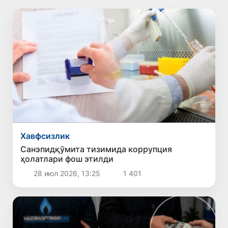
Хавфсизлик
Санэпидқўмита тизимида коррупция
ҳолатлари фош этилди
28 июл 2026, 13:25
1 401