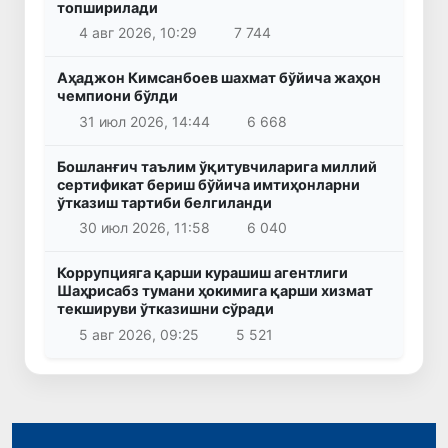
топширилади
4 авг 2026, 10:29
7 744
Аҳаджон Кимсанбоев шахмат бўйича жаҳон
чемпиони бўлди
31 июл 2026, 14:44
6 668
Бошланғич таълим ўқитувчиларига миллий
сертификат бериш бўйича имтиҳонларни
ўтказиш тартиби белгиланди
30 июл 2026, 11:58
6 040
Коррупцияга қарши курашиш агентлиги
Шаҳрисабз тумани ҳокимига қарши хизмат
текшируви ўтказишни сўради
5 авг 2026, 09:25
5 521