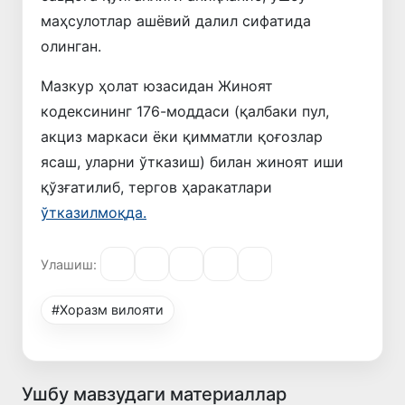
маҳсулотлар ашёвий далил сифатида
олинган.
Мазкур ҳолат юзасидан Жиноят
кодексининг 176-моддаси (қалбаки пул,
акциз маркаси ёки қимматли қоғозлар
ясаш, уларни ўтказиш) билан жиноят иши
қўзғатилиб, тергов ҳаракатлари
ўтказилмоқда.
Улашиш:
#Хорaзм вилояти
Ушбу мавзудаги материаллар