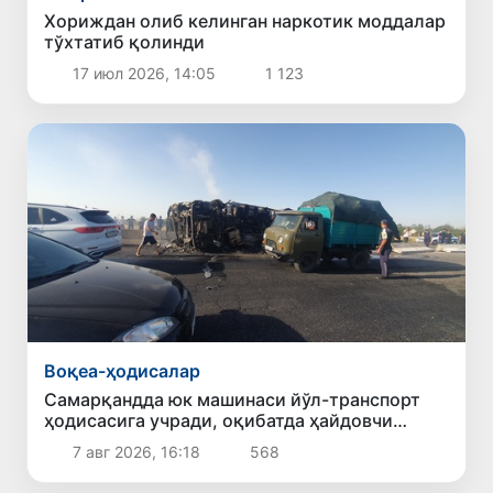
Хориждан олиб келинган наркотик моддалар
тўхтатиб қолинди
17 июл 2026, 14:05
1 123
Воқеа-ҳодисалар
Самарқандда юк машинаси йўл-транспорт
ҳодисасига учради, оқибатда ҳайдовчи
ҳалок бўлди
7 авг 2026, 16:18
568