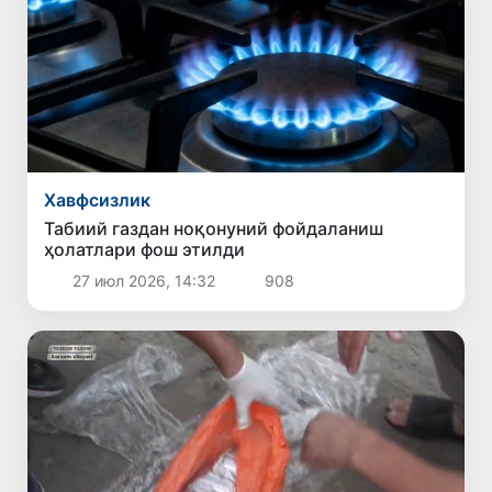
Хавфсизлик
Табиий газдан ноқонуний фойдаланиш
ҳолатлари фош этилди
27 июл 2026, 14:32
908