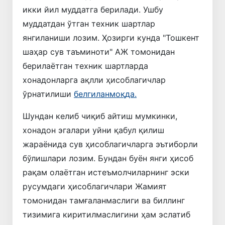
икки йил муддатга берилади. Ушбу
муддатдан ўтган техник шартлар
янгиланиши лозим. Ҳозирги кунда "Тошкент
шаҳар сув таъминоти" АЖ томонидан
берилаётган техник шартларда
хонадонларга ақлли ҳисоблагичлар
ўрнатилиши
белгиланмоқда.
Шундан келиб чиқиб айтиш мумкинки,
хонадон эгалари уйни қабул қилиш
жараёнида сув ҳисоблагичларга эътиборли
бўлишлари лозим. Бундан буён янги ҳисоб
рақам олаётган истеъмолчиларнинг эски
русумдаги ҳисоблагичлари Жамият
томонидан тамғаланмаслиги ва биллинг
тизимига киритилмаслигини ҳам эслатиб