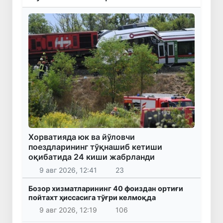
Хорватияда юк ва йўловчи
поездларининг тўқнашиб кетиши
оқибатида 24 киши жабрланди
9 авг 2026, 12:41
23
Бозор хизматларининг 40 фоиздан ортиғи
пойтахт ҳиссасига тўғри келмоқда
9 авг 2026, 12:19
106