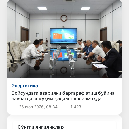
Энергетика
Бойсундаги аварияни бартараф этиш бўйича
навбатдаги муҳим қадам ташланмоқда
26 июл 2026, 08:34
1 423
Сўнгги янгиликлар