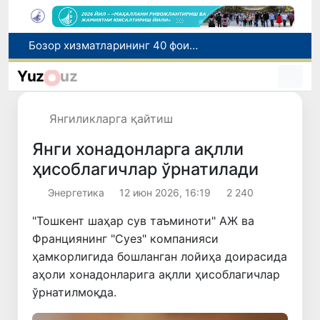
Бозор хизматларининг 40 фоиздан ортиғи пойтахт ҳиссасига тўғри келмоқда
“Мен таниган Ўзбекистон!”
Yuz
uz
Адолат, холислик, ростлик ва ҳалоллик муҳитини яратишга қаратилган янги қонун тафсилоти
Ўзбекистонда зилзила содир бўлди
Янгиликларга қайтиш
Хорватияда юк ва йўловчи поездларининг тўқнашиб кетиши оқибатида 24 киши жабрланди
Янги хонадонларга ақлли
ҳисоблагичлар ўрнатилади
Энергетика
12 июн 2026, 16:19
2 240
"Тошкент шаҳар сув таъминоти" АЖ ва
Франциянинг "Суез" компанияси
ҳамкорлигида бошланган лойиҳа доирасида
аҳоли хонадонларига ақлли ҳисоблагичлар
ўрнатилмоқда.