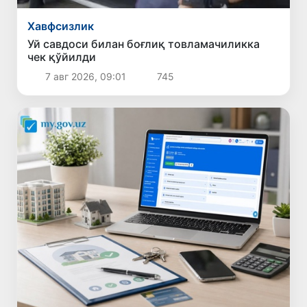
Хавфсизлик
Уй савдоси билан боғлиқ товламачиликка
чек қўйилди
7 авг 2026, 09:01
745