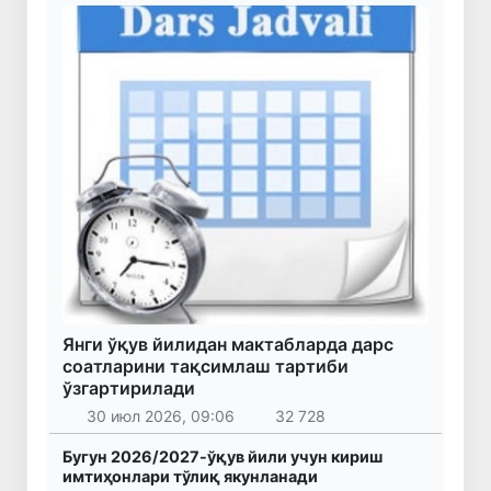
Янги ўқув йилидан мактабларда дарс
соатларини тақсимлаш тартиби
ўзгартирилади
30 июл 2026, 09:06
32 728
Бугун 2026/2027-ўқув йили учун кириш
имтиҳонлари тўлиқ якунланади