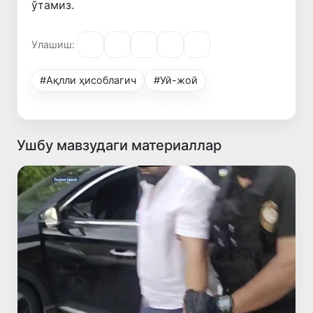
ўтамиз.
Улашиш:
#Ақлли ҳисоблагич
#Уй-жой
Ушбу мавзудаги материаллар