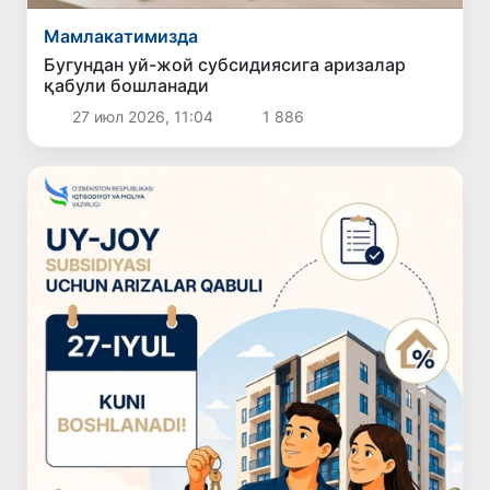
Мамлакатимизда
Бугундан уй-жой субсидиясига аризалар
қабули бошланади
27 июл 2026, 11:04
1 886