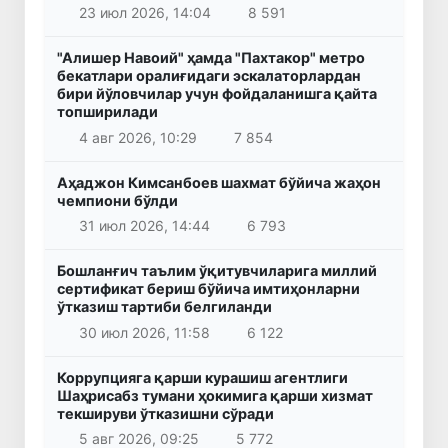
23 июл 2026, 14:04
8 591
"Алишер Навоий" ҳамда "Пахтакор" метро
бекатлари оралиғидаги эскалаторлардан
бири йўловчилар учун фойдаланишга қайта
топширилади
4 авг 2026, 10:29
7 854
Аҳаджон Кимсанбоев шахмат бўйича жаҳон
чемпиони бўлди
31 июл 2026, 14:44
6 793
Бошланғич таълим ўқитувчиларига миллий
сертификат бериш бўйича имтиҳонларни
ўтказиш тартиби белгиланди
30 июл 2026, 11:58
6 122
Коррупцияга қарши курашиш агентлиги
Шаҳрисабз тумани ҳокимига қарши хизмат
текшируви ўтказишни сўради
5 авг 2026, 09:25
5 772