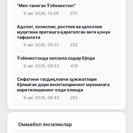
“Мен таниган Ўзбекистон!”
9 авг 2026, 10:09
270
Адолат, холислик, ростлик ва ҳалоллик
муҳитини яратишга қаратилган янги қонун
тафсилоти
9 авг 2026, 09:37
232
Ўзбекистонда зилзила содир бўлди
9 авг 2026, 08:53
419
Сифатини тасдиқловчи ҳужжатлари
бўлмаган дори воситаларининг муомалага
киритилишининг олди олинди
9 авг 2026, 08:43
292
Оммабоп янгиликлар