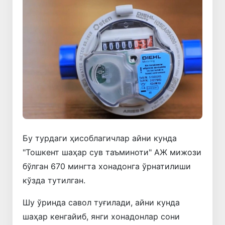
Бу турдаги ҳисоблагичлар айни кунда
"Тошкент шаҳар сув таъминоти" АЖ мижози
бўлган 670 мингта хонадонга ўрнатилиши
кўзда тутилган.
Шу ўринда савол туғилади, айни кунда
шаҳар кенгайиб, янги хонадонлар сони