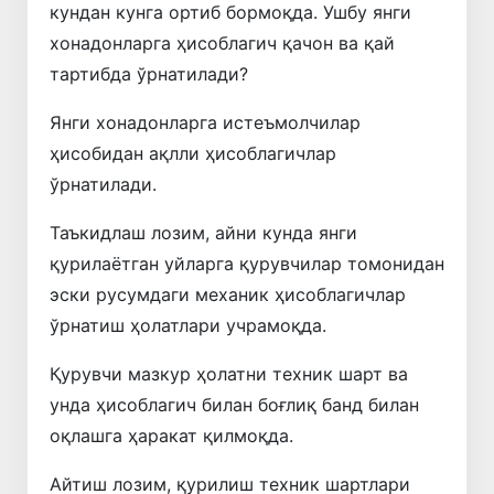
кундан кунга ортиб бормоқда. Ушбу янги
хонадонларга ҳисоблагич қачон ва қай
тартибда ўрнатилади?
Янги хонадонларга истеъмолчилар
ҳисобидан ақлли ҳисоблагичлар
ўрнатилади.
Таъкидлаш лозим, айни кунда янги
қурилаётган уйларга қурувчилар томонидан
эски русумдаги механик ҳисоблагичлар
ўрнатиш ҳолатлари учрамоқда.
Қурувчи мазкур ҳолатни техник шарт ва
унда ҳисоблагич билан боғлиқ банд билан
оқлашга ҳаракат қилмоқда.
Айтиш лозим, қурилиш техник шартлари