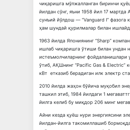
чиқаришга мўлжалланган биринчи қуёш
йилдан сўнг, яъни 1958 йил 17 мартд
сунъий йўлдош — “Vanguard I” фазога 
ҳам шундай қурилмалар билан ишлайди
1963 йилда Япониянинг “Sharp” компа
ишлаб чиқаришга ўтиши билан ундан н
истеъмолчиларнинг фойдаланишлари у
ўтиб, АҚШнинг “Pacific Gas & Electric
кВт етказиб берадиган илк электр ст
2010 йилда жаҳон бўйича муқобил эне
ташкил этиб, 1984 йилдаги 1 мегаваттг
йилга келиб бу миқдор 206 минг мегав
Айни кезда қуёш нури энергиясини эл
йилдан-йилга такомиллашиб бормоқда