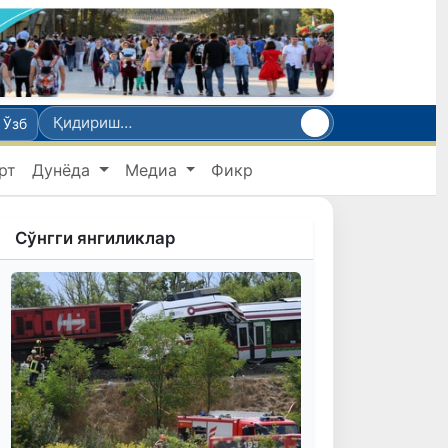
Ўзб
рт
Дунёда
Медиа
Фикр
Сўнгги янгиликлар