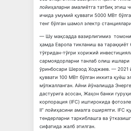
лойиҳаларни амалиётга татбиқ этиш ч
ичида умумий қуввати 5000 МВт бўлга
тенг бўлган шамол электр станциялар
— Шу мақсадда вазирлигимиз томонид
ҳамда Европа тикланиш ва тараққиёт 
тўғридан-тўғри хорижий инвестициял
сармоядорларни танлаб олиш ишлари 
ўринбосари Шерзод Ходжаев. — 2021 
қуввати 100 МВт бўлган иккита қуёш 
мўлжалланган. Айни йўналишда Энерг
дастурига асосан, Жаҳон банки гуруҳ
корпорация (IFC) иштирокида фотоэлек
II” лойиҳасини амалга оширяпти. IFC 
тендерларни таркиблашга ва ўтказиш
сифатида жалб этилган.