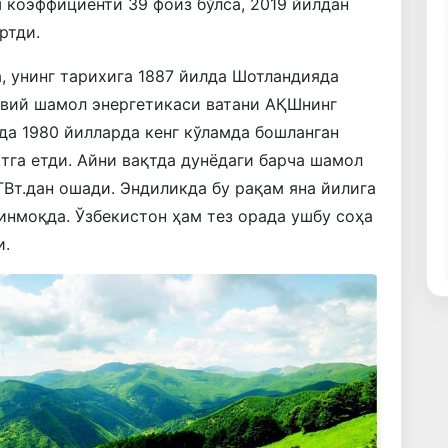
 коэффициенти 39 фоиз бўлса, 2019 йилдан
ртди.
, унинг тарихига 1887 йилда Шотландияда
авий шамол энергетикаси ватани АҚШнинг
да 1980 йилларда кенг кўламда бошланган
ттга етди. Айни вақтда дунёдаги барча шамол
ГВт.дан ошади. Эндиликда бу рақам яна йилига
инмоқда. Ўзбекистон ҳам тез орада ушбу соҳа
и.