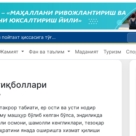
Бозор хизматларининг 40 фоиздан ортиғи пойтахт ҳиссасига тўғри келмоқда
Жамият
Фан ва таълим
Маданият
Туризм
Спо
Адолат, холислик, ростлик ва ҳалоллик муҳитини яратишга қаратилган янги қонун тафсилоти
Хорватияда юк ва йўловчи поездларининг тўқнашиб кетиши оқибатида 24 киши жабрланди
тиқболлари
7
такрор табиати, ер ости ва усти нодир
му машҳур бўлиб келган бўлса, эндиликда
бли осмони, шамолли кенгликлари, тезоқар
уҳратини янада оширишга хизмат қилиши