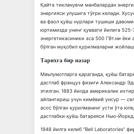
Қайта тикланувчи манбалардан энерг
энергияси улушига тўғри келади. Хусу
ва фаол қуёш нурлари тушиши давомий
юртимизда унинг қуввати йилига 525-
энергетикасиники эса 500 ГВт.ни ёки
бўлган муқобил қурилмаларни жойлаш
Тарихга бир назар
Маълумотларга қараганда, қуёш батар
дастлаб француз физиги Александр Э
этилган. 1883 йилда америкалик ихти
айлантириш учун кимёвий унсур — се
асос бўлган қурилманинг усти ўта юпқ
дастлабки қуёш батареяси Нью-Йоркда
1948 йилга келиб “Bell Laboratories”