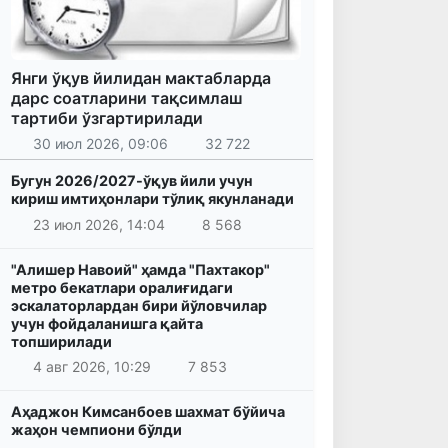
Янги ўқув йилидан мактабларда
дарс соатларини тақсимлаш
тартиби ўзгартирилади
30 июл 2026, 09:06
32 722
Бугун 2026/2027-ўқув йили учун
кириш имтиҳонлари тўлиқ якунланади
23 июл 2026, 14:04
8 568
"Алишер Навоий" ҳамда "Пахтакор"
метро бекатлари оралиғидаги
эскалаторлардан бири йўловчилар
учун фойдаланишга қайта
топширилади
4 авг 2026, 10:29
7 853
Аҳаджон Кимсанбоев шахмат бўйича
жаҳон чемпиони бўлди