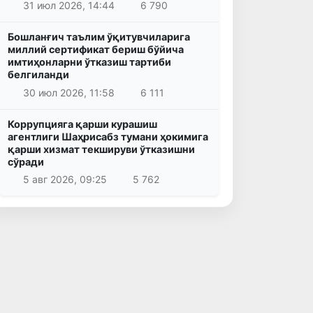
31 июл 2026, 14:44
6 790
Бошланғич таълим ўқитувчиларига
миллий сертификат бериш бўйича
имтиҳонларни ўтказиш тартиби
белгиланди
30 июл 2026, 11:58
6 111
Коррупцияга қарши курашиш
агентлиги Шаҳрисабз тумани ҳокимига
қарши хизмат текшируви ўтказишни
сўради
5 авг 2026, 09:25
5 762