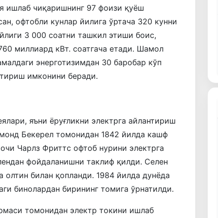
ия ишлаб чиқаришнинг 97 фоизи қуёш
сан, офтобли кунлар йилига ўртача 320 кунни
лиги 3 000 соатни ташкил этиши боис,
760 миллиард кВт. соатгача етади. Шамол
 амалдаги энерготизимдан 30 баробар кўп
тириш имконини беради.
еялари, яъни ёруғликни электрга айлантириш
дмонд Бекерел томонидан 1842 йилда кашф
рочи Чарлз Фриттс офтоб нурини электрга
лендан фойдаланишни таклиф қилди. Селен
а олтин билан қопланди. 1984 йилда дунёда
ги бинолардан бирининг томига ўрнатилди.
 фирмаси томонидан электр токини ишлаб