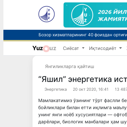
“Мен таниган Ўзбекистон!”
Yuz
uz
Сиёсат
Иқтисодиёт
Ўзбекистонда зилзила содир бўлди
Янгиликларга қайтиш
“Яшил” энергетика ис
Энергетика
20 окт 2020, 16:41
13 48
Мамлакатимиз ўзининг тўрт фаслли бе
бойликлари билан етти иқлимга маълу
унинг янги ноёб хусусиятлари — офто
дарёлари, биологик манбалари ҳам ш