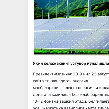
Яқин келажакнинг устувор йўналишл
Президентимизнинг 2019 йил 22 авгус
қайта тикланадиган энергия
манбаларининг электр энергияси ишл
фоизга етказилиши белгилаб берилган.
10-12 фоизни ташкил этади. Белгилан
эса Энергетика вазирлиги қайта тикл