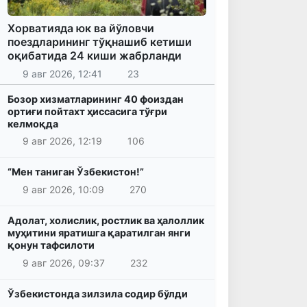
Хорватияда юк ва йўловчи
поездларининг тўқнашиб кетиши
оқибатида 24 киши жабрланди
9 авг 2026, 12:41
23
Бозор хизматларининг 40 фоиздан
ортиғи пойтахт ҳиссасига тўғри
келмоқда
9 авг 2026, 12:19
106
“Мен таниган Ўзбекистон!”
9 авг 2026, 10:09
270
Адолат, холислик, ростлик ва ҳалоллик
муҳитини яратишга қаратилган янги
қонун тафсилоти
9 авг 2026, 09:37
232
Ўзбекистонда зилзила содир бўлди