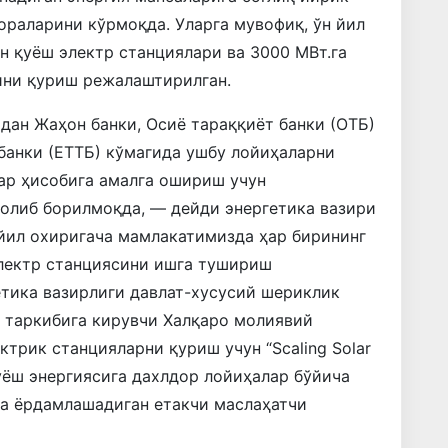
ораларини кўрмоқда. Уларга мувофиқ, ўн йил
н қуёш электр станциялари ва 3000 МВт.га
ини қуриш режалаштирилган.
ан Жаҳон банки, Осиё тараққиёт банки (ОТБ)
банки (ЕТТБ) кўмагида ушбу лойиҳаларни
ар ҳисобига амалга ошириш учун
олиб борилмоқда, — дейди энергетика вазири
йил охиригача мамлакатимизда ҳар бирининг
электр станциясини ишга тушириш
етика вазирлиги давлат-хусусий шериклик
и таркибига кирувчи Халқаро молиявий
трик станцияларни қуриш учун “Scaling Solar
қуёш энергиясига дахлдор лойиҳалар бўйича
га ёрдамлашадиган етакчи маслаҳатчи