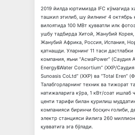
2019 йилда юртимизда IFC кўмагида х
ташкил этилиб, шу йилнинг 4 октябрь
вилоятида 100 МВт қувватли илк фото
ушбу тадбирда Хитой, Жанубий Корея, 
Жанубий Африкa, Россия, Испания, Но
қатнашди. Уларнинг 11 таси дастлабк
компания, яъни “AcwaPower” (Саудия Ар
Energy&Water Consortium” (ХХР/Саудия 
Sunoasis CoLtd” (ХХР) ва “Total Eren”
Талабгорларнинг техник ва тижорат 
натижаларига кўра, 1 кВт/соат ишлаб 
центи тарифи билан қурилиш муддатини
компанияси биринчи босқич ғолиби, д
электр станцияси йилига 260 миллион
қувватига эга бўлади.