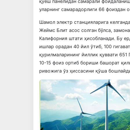
қуёш панелидан самарали фойдаланиш
уларнинг самарадорлиги 66 фоиздан о
Шамол электр станцияларига келганда
Жеймс Блит асос солган бўлса, замон
Калифорния штати ҳисобланади. Бу ер
ишлар орадан 40 йил ўтиб, 100 гигава
қурилмаларининг йиллик қуввати 651 
10-15 фоиз ортиб бориши башорат қил
ривожига ўз ҳиссасини қўша бошлайд