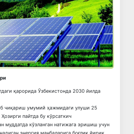
ари
тдаги қарорида Ўзбекистонда 2030 йилда
аб чиқариш умумий ҳажмидаги улуши 25
 Ҳозирги пайтда бу кўрсаткич
ган муддатда кўзланган натижага эришиш учун
анадиган энергия манбаларига боғлиқ йирик