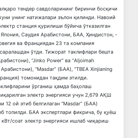
алқаро тендер савдоларининг биринчи босқичи
 куни унинг натижалари эълон қилинди. Навоий
электр станция қурилиши бўйича ўтказилган
Япония, Саудия Арабистони, БАА, Ҳиндистон, ­
рвегия ва Франциядан 23 та компания
и саралашдан ўтди. Тижорат таклифлари бешта
абистони), “Jinko Power” ва “Aljoimah
Арабистони), “Masdar” (БАА), “TBEA Xinjianing
 (Франция) томонидан тақдим этилди.
таклифларини ўрганиш ҳамда баҳолаш
чиқарилган электр энергияси учун 2,679 АҚШ
 12 ой этиб белгилаган “Masdar” (БАА)
еб топилди. БАА экспертлари фикрича, бу қуёш
 кВт/соат электр энергияси ишлаб чиқариш