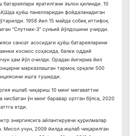
 батареялари яратилгани эълон қилинди. 10
а АҚШда қуёш панелларидан фойдаланадиган
кўтарилди. 1958 йил 15 майда собиқ иттифоқ
ган “Спутник-3” сунъий йўлдошини учирди.
нияси саноат асосидаги қуёш батареяларини
аинки космос соҳасида, балки оддий
чун ҳам йўл очилди. Орадан йигирма йил
” концерни марказлашган тармоқ орқали 500
анциясини ишга туширди.
ргия ишлаб чиқариш 10 минг мегаваттни
а нисбатан ўн минг баравар ортган бўлса, 2020
аттга етди.
ектр энергиясига айлантирувчи қурилмалар
. Мисол учун, 2009 йилда ишлаб чиқарилган