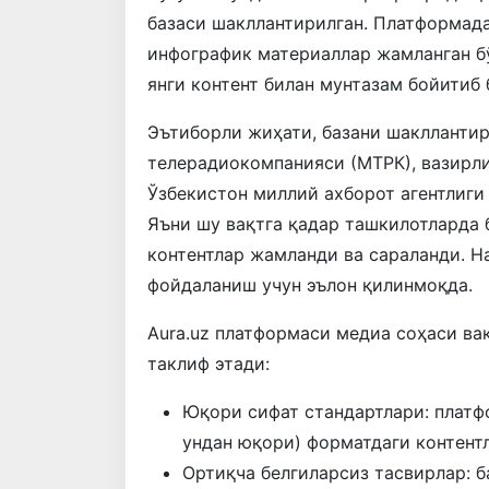
базаси шакллантирилган. Платформада 
инфографик материаллар жамланган бў
янги контент билан мунтазам бойитиб
Эътиборли жиҳати, базани шаклланти
телерадиокомпанияси (МТРК), вазирли
Ўзбекистон миллий ахборот агентлиги
Яъни шу вақтга қадар ташкилотларда
контентлар жамланди ва сараланди. Н
фойдаланиш учун эълон қилинмоқда.
Aura.uz платформаси медиа соҳаси ва
таклиф этади:
Юқори сифат стандартлари: платфо
ундан юқори) форматдаги контент
Ортиқча белгиларсиз тасвирлар: 