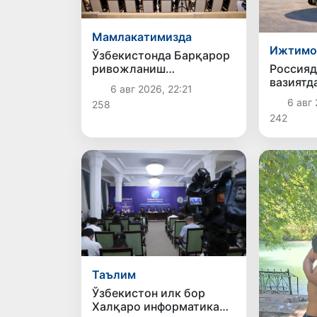
Мамлакатимизда
Ижтимо
Ўзбекистонда Барқарор
ривожланиш
Россияд
мақсадлари ойлигига
вазиятд
6 авг 2026, 22:21
старт берилди
ўзбекис
6 авг 
258
қайтар
242
Таълим
Ўзбекистон илк бор
Халқаро информатика