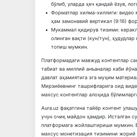
бўлиб, уларда ҳеч қандай ёзув, ло
Форматлар хилма-хиллиги: видео м
ҳам замонавий вертикал (9:16) фо
Мукаммал қидирув тизими: керакл
олинган вақти (кун/тун), ҳудудла
топиш мумкин.
Платформадаги мавжуд контентлар санъ
табиат ва миллий анъаналар каби йўн
давлат аҳамиятига эга муҳим материа
Мирзиёевнинг ташрифларига оид виде
махсус контентлар алоҳида бўлимларг
Aura.uz фақатгина тайёр контент улаш
учун очиқ майдон ҳамдир. Исталган с
платформага жойлаштириши мумкин. Б
махсус монетизация тизимини жорий э