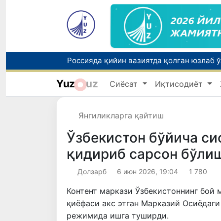
Yuz
uz
Сиёсат
Иқтисодиёт
Тошкентда ППХ инспектори 13 ёшли бола
Янгиликларга қайтиш
Ўзбекистон бўйича си
қидириб сарсон бўлиш
Долзарб
6 июн 2026, 19:04
1 780
Контент маркази Ўзбекистоннинг бой м
қиёфаси акс этган Марказий Осиёдаги
режимида ишга туширди.