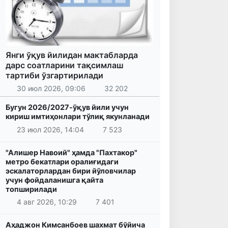
Янги ўқув йилидан мактабларда
дарс соатларини тақсимлаш
тартиби ўзгартирилади
30 июл 2026, 09:06
32 202
Бугун 2026/2027-ўқув йили учун
кириш имтиҳонлари тўлиқ якунланади
23 июл 2026, 14:04
7 523
"Алишер Навоий" ҳамда "Пахтакор"
метро бекатлари оралиғидаги
эскалаторлардан бири йўловчилар
учун фойдаланишга қайта
топширилади
4 авг 2026, 10:29
7 401
Аҳаджон Кимсанбоев шахмат бўйича