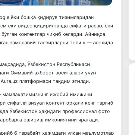
oogle ёки бошқа қидирув тизимларидан
асм ёки видео қидирилганда сифати расво, ёки
 бўлган контентлар чиқиб келарди. Айниқса
нган замонавий тасвирларни топиш — алоҳида
мақсадида, Ўзбекистон Республикаси
аги Оммавий ахборот воситалари учун
Aura.uz платформаси тақдим этилди.
 — мамлакатимизнинг ижобий имижини
ри сифатли визуал контент орқали кенг тарғиб
оқда Ўзбекистон ҳақидаги профессионал фото
баробарга ошириш имкониятини яратади.
қарийб 6 терабайт ҳажмдаги улкан маълумотлар