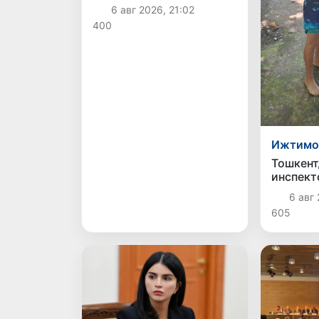
олимпиадаси — IOI
6 авг 2026, 21:02
2026га мезбонлик
400
қилади
Ижтимо
Тошкент
инспект
болани 
6 авг 
605