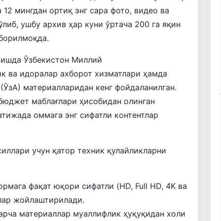
12 мингдан ортиқ энг сара фото, видео ва
либ, ушбу архив ҳар куни ўртача 200 га яқин
 борилмоқда.
ришда Ўзбекистон Миллий
к ва идоралар ахборот хизматлари ҳамда
 (ЎзА) материалларидан кенг фойдаланилган.
 бюджет маблағлари ҳисобидан олинган
атижада оммага энг сифатли контентлар
киллари учун қатор техник қулайликларни
рмага фақат юқори сифатли (HD, Full HD, 4K ва
лар жойлаштирилади.
барча материаллар муаллифлик ҳуқуқидан холи