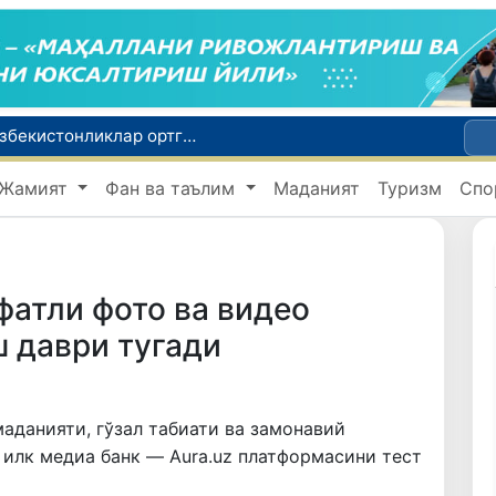
Россияда қийин вазиятда қолган юзлаб ўзбекистонликлар ортга қайтарилди
2030 йилгача хавфли чиқиндиларни қайта ишлаш даражаси 20 фоизга етказилади
Ўзбекистон илк бор Халқаро информатика олимпиадаси — IOI 2026га мезбонлик қилади
Жамият
Фан ва таълим
Маданият
Туризм
Спо
ни қутқариб қолди
Ўзбекистонда Барқарор ривожланиш мақсадлари ойлигига старт берилди
фатли фото ва видео
 даври тугади
аданияти, гўзал табиати ва замонавий
 илк медиа банк — Aura.uz платформасини тест