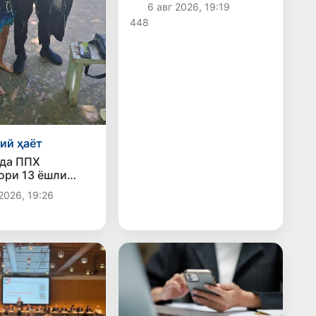
6 авг 2026, 19:19
вақтинча чекланади
448
ий ҳаёт
да ППХ
ори 13 ёшли
қутқариб қолди
2026, 19:26