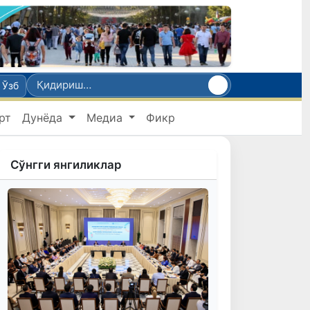
Ўзб
рт
Дунёда
Медиа
Фикр
Сўнгги янгиликлар