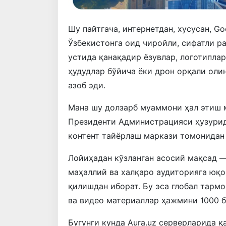
Шу пайтгача, интернетдан, хусусан, G
Ўзбекистонга оид чиройли, сифатли р
устида қанақадир ёзувлар, логотиплар
ҳудудлар бўйича ёки дрон орқали оли
азоб эди.
Мана шу долзарб муаммони ҳал этиш 
Президенти Администрацияси ҳузурид
контент тайёрлаш маркази томонидан 
Лойиҳадан кўзланган асосий мақсад
маҳаллий ва халқаро аудиторияга юқо
қилишдан иборат. Бу эса глобал тарм
ва видео материаллар ҳажмини 1000 
Бугунги кунда Aura.uz серверларида 