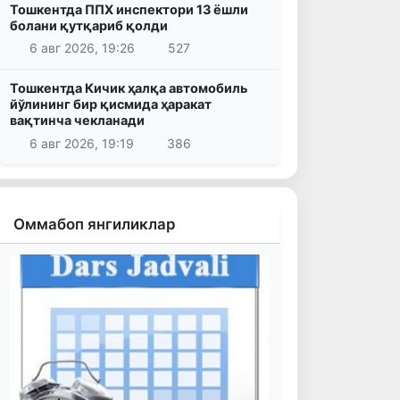
Тошкентда ППХ инспектори 13 ёшли
болани қутқариб қолди
6 авг 2026, 19:26
527
Тошкентда Кичик ҳалқа автомобиль
йўлининг бир қисмида ҳаракат
вақтинча чекланади
6 авг 2026, 19:19
386
Оммабоп янгиликлар