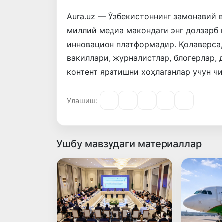
Aura.uz — Ўзбекистоннинг замонавий 
миллий медиа макондаги энг долзарб
инновацион платформадир. Қолаверса
вакиллари, журналистлар, блогерлар,
контент яратишни хоҳлаганлар учун ч
Улашиш:
Ушбу мавзудаги материаллар