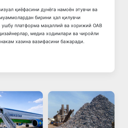
визуал қиёфасини дунёга намоён этувчи ва
 муаммолардан бирини ҳал қилувчи
, ушбу платформа маҳаллий ва хорижий ОАВ
 дизайнерлар, медиа ходимлари ва чиройли
инакам хазина вазифасини бажаради.