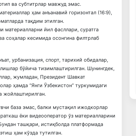
готип ва субтитрлар мавжуд эмас.
атериаллар ҳам анъанавий горизонтал (16:9),
рматларда тақдим этилган.
и материалларни йил фасллари, суратга
р ва соҳалар кесимида осонгина филтрлаб
ат, урбанизация, спорт, тарихий обидалар,
алишлар бўйича тизимлаштирилган. Шунингдек,
ллар, жумладан, Президент Шавкат
олар ҳамда “Янги Ўзбекистон” туркумидаги
а жойлаштирилган.
увчи база эмас, балки мустақил ижодкорлар
ураткаш ёки видеооператор ўз материалларини
ундан ташқари, истиқболда платформада
тиш ҳам кўзда тутилган.