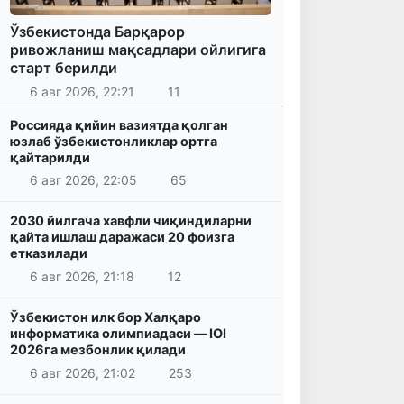
Ўзбекистонда Барқарор
ривожланиш мақсадлари ойлигига
старт берилди
6 авг 2026, 22:21
11
Россияда қийин вазиятда қолган
юзлаб ўзбекистонликлар ортга
қайтарилди
6 авг 2026, 22:05
65
2030 йилгача хавфли чиқиндиларни
қайта ишлаш даражаси 20 фоизга
етказилади
6 авг 2026, 21:18
12
Ўзбекистон илк бор Халқаро
информатика олимпиадаси — IOI
2026га мезбонлик қилади
6 авг 2026, 21:02
253