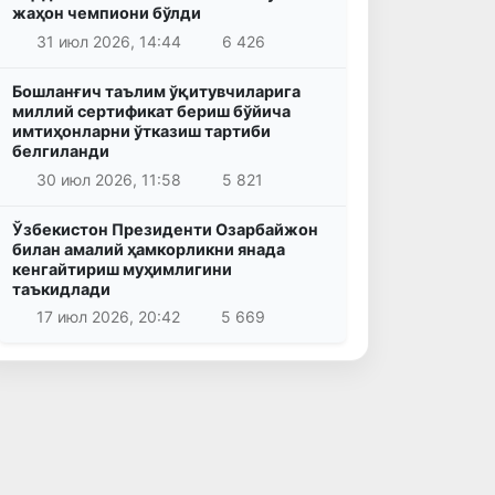
жаҳон чемпиони бўлди
31 июл 2026, 14:44
6 426
Бошланғич таълим ўқитувчиларига
миллий сертификат бериш бўйича
имтиҳонларни ўтказиш тартиби
белгиланди
30 июл 2026, 11:58
5 821
Ўзбекистон Президенти Озарбайжон
билан амалий ҳамкорликни янада
кенгайтириш муҳимлигини
таъкидлади
17 июл 2026, 20:42
5 669