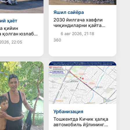
Яшил сайёра
2030 йилгача хавфли
ий ҳаёт
чиқиндиларни қайта
а қийин
ишлаш даражаси 20
а қолган юзлаб
6 авг 2026, 21:18
фоизга етказилади
тонликлар ортга
360
2026, 22:05
илди
Урбанизация
Тошкентда Кичик ҳалқа
автомобиль йўлининг
бир қисмида ҳаракат