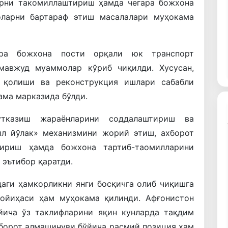
арни такомиллаштириш ҳамда чегара божхона
оларни бартараф этиш масалалари муҳокама
ара божхона пости орқали юк транспорт
 мавжуд муаммолар кўриб чиқилди. Хусусан,
б қолиши ва реконструкция ишлари сабабли
ама марказида бўлди.
ўтказиш жараёнларини соддалаштириш ва
ил йўлак» механизмини жорий этиш, ахборот
ириш ҳамда божхона тартиб-таомилларини
эътибор қаратди.
аги ҳамкорликни янги босқичга олиб чиқишга
лойиҳаси ҳам муҳокама қилинди. Афғонистон
йича ўз таклифларини яқин кунларда тақдим
хборот алмашинуви бўйича расмий позиция ҳам