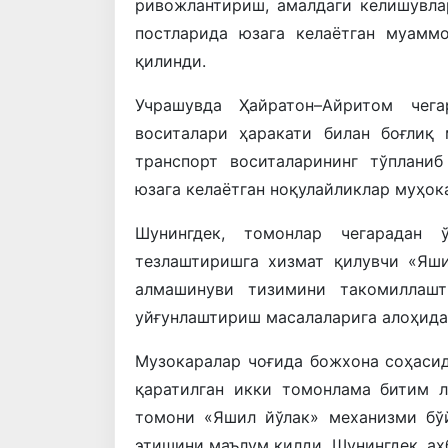
ривожлантириш, амалдаги келишувл
постларида юзага келаётган муамм
қилинди.
Учрашувда Ҳайратон–Айритом чег
воситалари ҳаракати билан боғлиқ
транспорт воситаларининг тўплани
юзага келаётган ноқулайликлар муҳок
Шунингдек, томонлар чегарадан 
тезлаштиришга хизмат қилувчи «Яш
алмашинуви тизимини такомиллашт
уйғунлаштириш масалаларига алоҳида 
Музокаралар чоғида божхона соҳасид
қаратилган икки томонлама битим 
томони «Яшил йўлак» механизми бў
этишини маълум қилди. Шунингдек, а