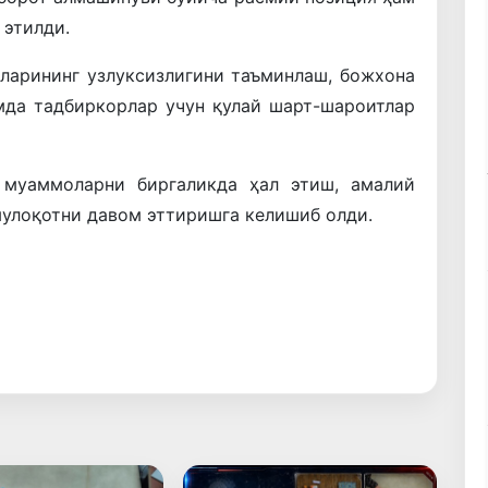
 этилди.
ларининг узлуксизлигини таъминлаш, божхона
да тадбиркорлар учун қулай шарт-шароитлар
муаммоларни биргаликда ҳал этиш, амалий
улоқотни давом эттиришга келишиб олди.