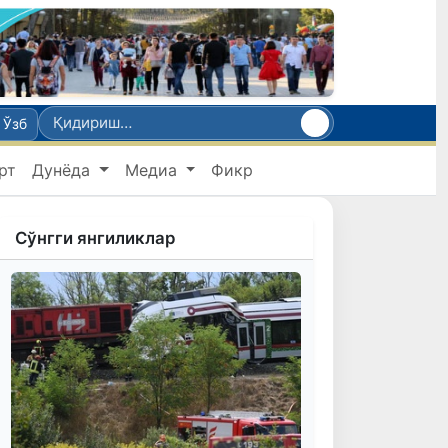
Ўзб
рт
Дунёда
Медиа
Фикр
Сўнгги янгиликлар