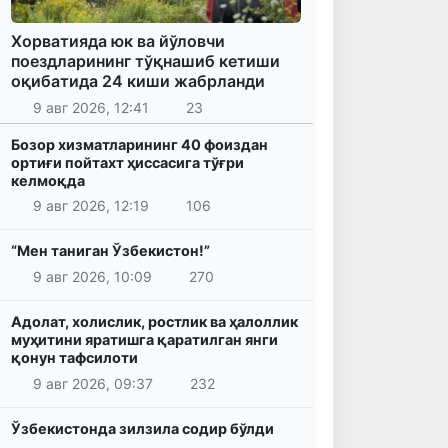
Хорватияда юк ва йўловчи
поездларининг тўқнашиб кетиши
оқибатида 24 киши жабрланди
9 авг 2026, 12:41
23
Бозор хизматларининг 40 фоиздан
ортиғи пойтахт ҳиссасига тўғри
келмоқда
9 авг 2026, 12:19
106
“Мен таниган Ўзбекистон!”
9 авг 2026, 10:09
270
Адолат, холислик, ростлик ва ҳалоллик
муҳитини яратишга қаратилган янги
қонун тафсилоти
9 авг 2026, 09:37
232
Ўзбекистонда зилзила содир бўлди