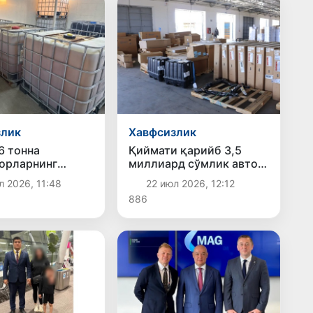
злик
Хавфсизлик
6 тонна
Қиймати қарийб 3,5
орларнинг
миллиард сўмлик авто
олди-сотдисига
эҳтиёт қисмларини
л 2026, 11:48
22 июл 2026, 12:12
илди
ноқонуний олиб киришга
886
уриниш фош этилди