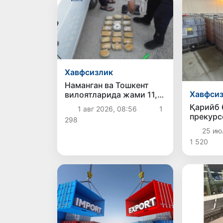
Хавфсизлик
Наманган ва Тошкент
Хавфси
вилоятларида жами 11,7
кг наркотик моддалар
Қарийб 
1 авг 2026, 08:56
1
мусодара қилинди
прекурс
298
яширин 
25 ию
чек қўй
1 520