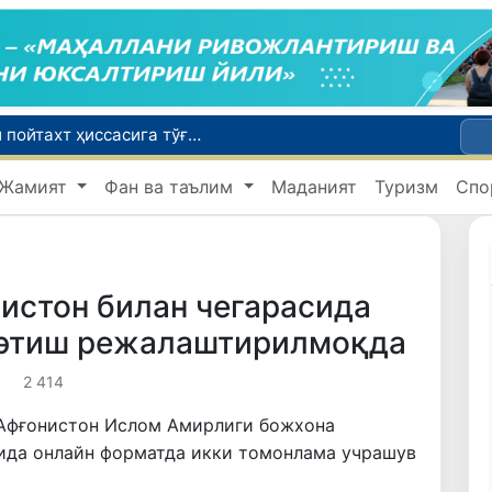
Бозор хизматларининг 40 фоиздан ортиғи пойтахт ҳиссасига тўғри келмоқда
Жамият
Фан ва таълим
Маданият
Туризм
Спо
Адолат, холислик, ростлик ва ҳалоллик муҳитини яратишга қаратилган янги қонун тафсилоти
Хорватияда юк ва йўловчи поездларининг тўқнашиб кетиши оқибатида 24 киши жабрланди
истон билан чегарасида
 этиш режалаштирилмоқда
2 414
 Афғонистон Ислом Амирлиги божхона
ида онлайн форматда икки томонлама учрашув