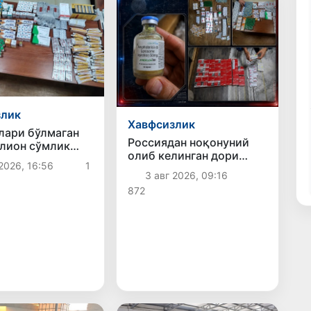
злик
Хавфсизлик
ари бўлмаган
Россиядан ноқонуний
лион сўмлик
олиб келинган дори
ситаларининг
2026, 16:56
1
воситалари фош этилди
савдоси
3 авг 2026, 09:16
лди
872