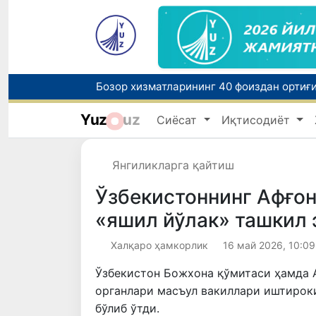
“Мен таниган Ўзбекистон!”
Yuz
uz
Сиёсат
Иқтисодиёт
Ўзбекистонда зилзила содир бўлди
Янгиликларга қайтиш
Ўзбекистоннинг Афғон
«яшил йўлак» ташкил
Халқаро ҳамкорлик
16 май 2026, 10:09
Ўзбекистон Божхона қўмитаси ҳамда
органлари масъул вакиллари иштирок
бўлиб ўтди.