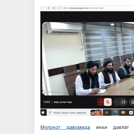
Мулоқот давомида
икки давлат ў