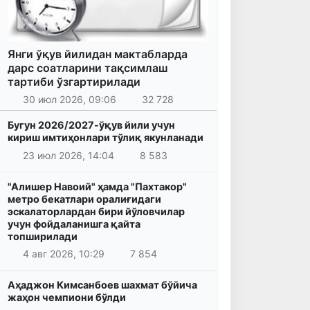
Янги ўқув йилидан мактабларда
дарс соатларини тақсимлаш
тартиби ўзгартирилади
30 июл 2026, 09:06
32 728
Бугун 2026/2027-ўқув йили учун
кириш имтиҳонлари тўлиқ якунланади
23 июл 2026, 14:04
8 583
"Алишер Навоий" ҳамда "Пахтакор"
метро бекатлари оралиғидаги
эскалаторлардан бири йўловчилар
учун фойдаланишга қайта
топширилади
4 авг 2026, 10:29
7 854
Аҳаджон Кимсанбоев шахмат бўйича
жаҳон чемпиони бўлди