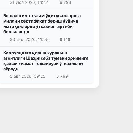
31 июл 2026, 14:44
6 793
Бошланғич таълим ўқитувчиларига
миллий сертификат бериш бўйича
имтиҳонларни ўтказиш тартиби
белгиланди
30 июл 2026, 11:58
6 116
Коррупцияга қарши курашиш
агентлиги Шаҳрисабз тумани ҳокимига
қарши хизмат текшируви ўтказишни
сўради
5 авг 2026, 09:25
5 769