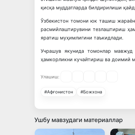
қисқа муддатларда билдирилиши қайд
Ўзбекистон томони юк ташиш жараён
расмийлаштирувини тезлаштириш ҳам
яратиш муҳимлигини таъкидлади.
Учрашув якунида томонлар мавжуд 
ҳамкорликни кучайтириш ва доимий м
Улашиш:
#Афғонистон
#Божхона
Ушбу мавзудаги материаллар