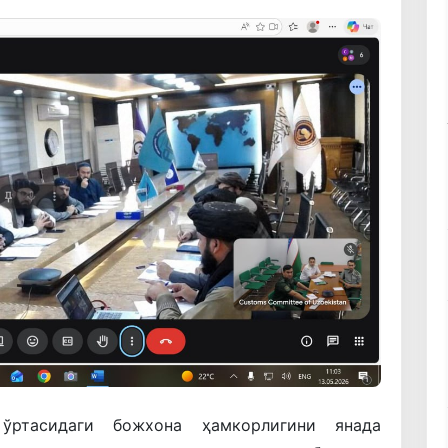
ртасидаги божхона ҳамкорлигини янада