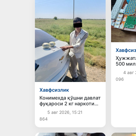
Хавфси
Ҳужжатл
500 мил
дори во
4 авг 
яширин 
096
тўхтати
Хавфсизлик
Конимехда қўшни давлат
фуқароси 2 кг наркотик
билан қўлга тушди
5 авг 2026, 15:21
864