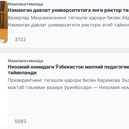
Мамлакатимизда
Наманган давлат университетига янги ректор т
Вазирлар Маҳкамасининг тегишли қарори билан А
Наманган давлат университети ректори этиб тайин
3722
Мамлакатимизда
Низомий номидаги Ўзбекистон миллий педагогик
тайинланди
Президентнинг тегишли қарори билан Каримова Эъ
мактаб таълими вазири ўринбосари — Низомий ном
университети ректори...
5093