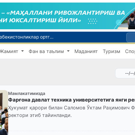
Россияда қийин вазиятда қолган юзлаб ўзбекистонликлар ортга қайтарилди
2030 йилгача хавфли чиқиндиларни қайта ишлаш даражаси 20 фоизга етказилади
Жамият
Фан ва таълим
Маданият
Туризм
Спо
Ўзбекистон илк бор Халқаро информатика олимпиадаси — IOI 2026га мезбонлик қилади
ни қутқариб қолди
Ўзбекистонда Барқарор ривожланиш мақсадлари ойлигига старт берилди
Мамлакатимизда
Фарғона давлат техника университетига янги р
Ҳукумат қарори билан Саломов Ўктам Раҳимович Ф
ректори этиб тайинланди.