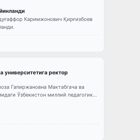
айинланди
бдуғаффор Каримжонович Қирғизбоев
ланди.
а университетига ректор
зоза Гапиржановна Мактабгача ва
идаги Ўзбекистон миллий педагогика