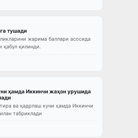
шга тушади
рликларини жарима баллари асосида
 қабул қилинди.
уни ҳамда Иккинчи жаҳон урушида
лади
тира ва қадрлаш куни ҳамда Иккинчи
билан табриклади