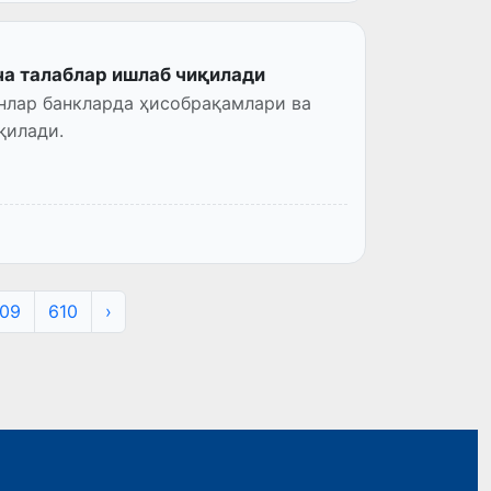
ча талаблар ишлаб чиқилади
анлар банкларда ҳисобрақамлари ва
қилади.
09
610
›