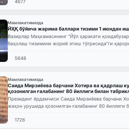
4677
Мамлакатимизда
ЙҲҚ бўйича жарима баллари тизими 1 июндан и
Вазирлар Маҳкамасининг “Йўл ҳаракати қоидабуза
баҳолаш тизимини жорий этиш тўғрисида”ги қарори
5648
Мамлакатимизда
Саида Мирзиёева барчани Хотира ва қадрлаш к
қозонилган ғалабанинг 80 йиллиги билан табрик
Президент ёрдамчиси Саида Мирзиёева барчани Хо
жаҳон урушида қозонилган ғалабанинг 80 йиллиги 
1726