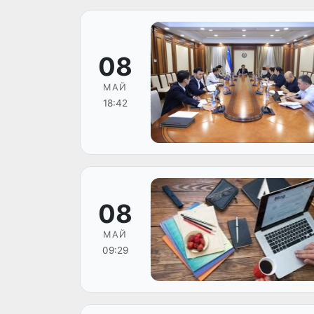
08
МАЙ
18:42
08
МАЙ
09:29