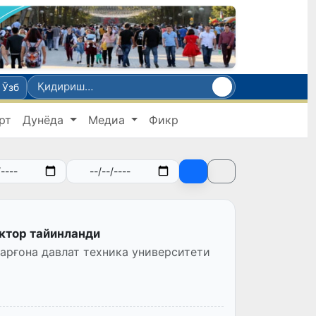
Ўзб
рт
Дунёда
Медиа
Фикр
ектор тайинланди
арғона давлат техника университети