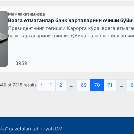
Мамлакатимизда
Вояга етмаганлар банк карталарини очиши бўйи
Президентнинг тегишли Қарорга кўра, вояга етмаг
банк карталарини очиши бўйича талаблар ишлаб чи
3959
‹
1
2
...
69
70
71
...
6
840
of
7315
results
ka” gazetalari tahririyati DM