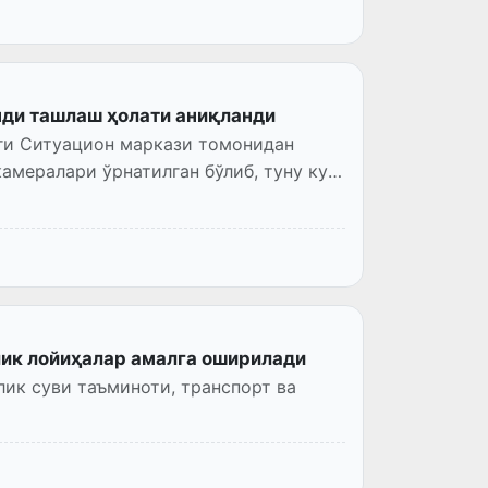
нди ташлаш ҳолати аниқланди
иги Ситуацион маркази томонидан
амералари ўрнатилган бўлиб, туну кун
лик лойиҳалар амалга оширилади
лик суви таъминоти, транспорт ва