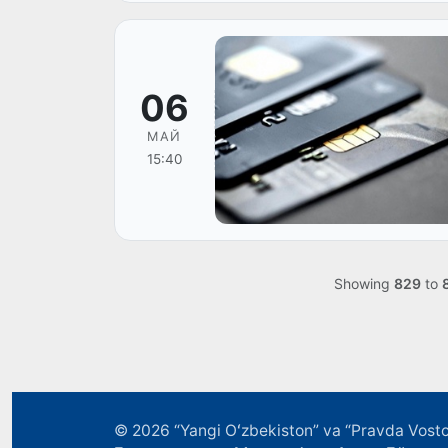
06
МАЙ
15:40
Showing
829
to
© 2026
“Yangi Oʻzbekiston” va “Pravda Vosto