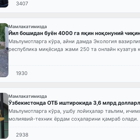
3407
Мамлакатимизда
Йил бошидан буён 4000 га яқин ноқонуний чиқи
Маълумотларга кўра, айни дамда Экология вазирл
республика миқёсида жами 250 та онлайн кузатув к
назорат қилинади.
1930
Мамлакатимизда
Ўзбекистонда ОТБ иштирокида 3,6 млрд доллар
Маълумотларга кўра, ушбу лойиҳалар таълим, ичим
молиявий-техник ёрдам соҳаларини қамраб олади.
2938