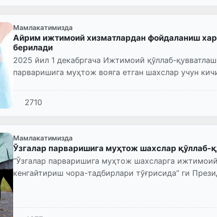
Мамлакатимизда
Айрим ижтимоий хизматлардан фойдаланиш хар
берилади
2025 йил 1 декабргача Ижтимоий қўллаб-қувватлаш
парваришига муҳтож вояга етган шахслар учун ки
этилади.
2710
Мамлакатимизда
Ўзгалар парваришига муҳтож шахслар қўллаб-
“Ўзгалар парваришига муҳтож шахсларга ижтимоий
кенгайтириш чора-тадбирлари тўғрисида” ги Президе
қабул қилинди.