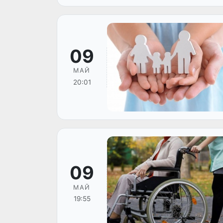
09
МАЙ
20:01
09
МАЙ
19:55