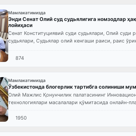
Мамлакатимизда
Энди Сенат Олий суд судьялигига номзодлар ҳақ
лойиҳаси
Сенат Конституциявий суди судьялари, Олий суди р
судьялари, Судьялар олий кенгаши раиси, раис ўри
каби конституциявий вак...
874
Мамлакатимизда
Ўзбекистонда блогерлик тартибга солиниши му
Олий Мажлис Қонунчилик палатасининг Инновацио
технологиялари масалалари қўмитасида онлайн-п
ҳуқуқлари, соҳада юзага келаётган ижт...
1950