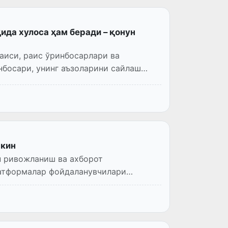
ида хулоса ҳам беради – қонун
аиси, раис ўринбосарлари ва
нбосари, унинг аъзоларини сайлаш
мкин
н ривожланиш ва ахборот
латформалар фойдаланувчилари