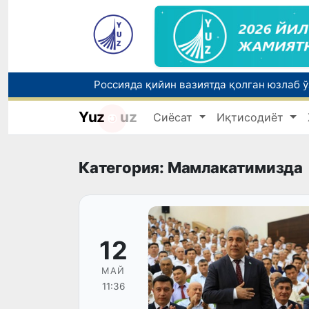
Yuz
uz
Сиёсат
Иқтисодиёт
Тошкентда ППХ инспектори 13 ёшли бола
Категория: Мамлакатимизда
12
МАЙ
11:36