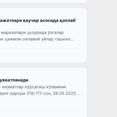
ажатлари ваучер асосида қоплаб
 марказлари ҳузурида ўзгалар
чик ҳажмли оилавий уйлар ташкил
қувватланади
 хизматлар кўрсатиш кўламини
нт қарори (ПҚ-171-сон, 08.05.2025 й.)