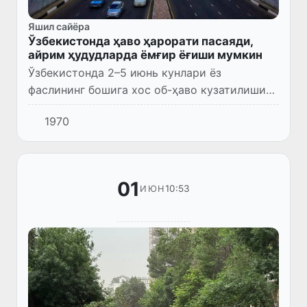
Яшил сайёра
Ўзбекистонда ҳаво ҳарорати пасаяди,
айрим ҳудудларда ёмғир ёғиши мумкин
Ўзбекистонда 2–5 июнь кунлари ёз
фаслининг бошига хос об-ҳаво кузатилиши
кутилмоқда. Айрим ҳудудларда қисқа
1970
муддатли ёмғир ёғиши, момақалдироқ
бўлиши мумкин.
01
10:53
ИЮН