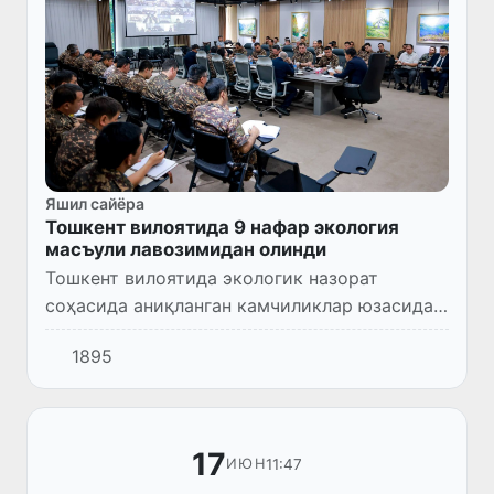
Яшил сайёра
Тошкент вилоятида 9 нафар экология
масъули лавозимидан олинди
Тошкент вилоятида экологик назорат
соҳасида аниқланган камчиликлар юзасидан
бир қатор раҳбарларга нисбатан интизомий
1895
чоралар кўрилди.
17
11:47
ИЮН