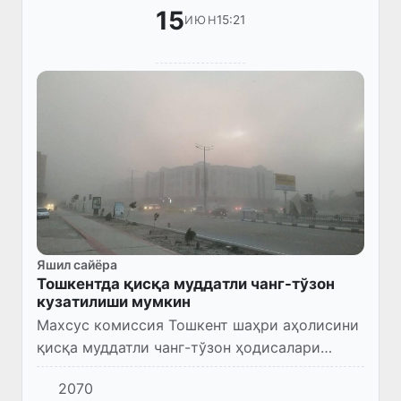
15
15:21
ИЮН
Яшил сайёра
Тошкентда қисқа муддатли чанг-тўзон
кузатилиши мумкин
Махсус комиссия Тошкент шаҳри аҳолисини
қисқа муддатли чанг-тўзон ҳодисалари
эҳтимоли ҳақида огоҳлантирди.
2070