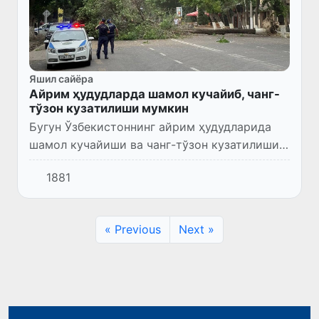
Яшил сайёра
Айрим ҳудудларда шамол кучайиб, чанг-
тўзон кузатилиши мумкин
Бугун Ўзбекистоннинг айрим ҳудудларида
шамол кучайиши ва чанг-тўзон кузатилиши
мумкин.
1881
« Previous
Next »