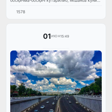
босқичма-босқич кўтарилиб, якшанба куни
кундузи 34–37 даражагача етиши
1578
кутилмоқда.
01
15:49
ИЮН