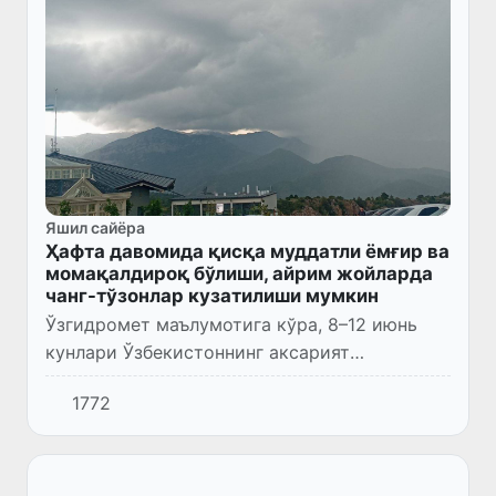
Яшил сайёра
Ҳафта давомида қисқа муддатли ёмғир ва
момақалдироқ бўлиши, айрим жойларда
чанг-тўзонлар кузатилиши мумкин
Ўзгидромет маълумотига кўра, 8–12 июнь
кунлари Ўзбекистоннинг аксарият
ҳудудларида асосан қуруқ ва кам булутли
1772
об-ҳаво сақланиб туради.