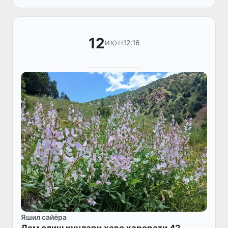
12
12:16
ИЮН
Яшил сайёра
Дам олиш кунлари ҳаво ҳарорати 42