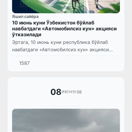
Яшил сайёра
10 июнь куни Ўзбекистон бўйлаб
навбатдаги «Автомобилсиз кун» акцияси
ўтказилади
Эртага, 10 июнь куни республика бўйлаб
навбатдаги «Автомобилсиз кун» акцияси
бўлиб ўтади. Тадбир «Тоза ҳаво»
1587
умуммиллий лойиҳаси доирасида ташкил
этилмоқда.
08
11:56
ИЮН