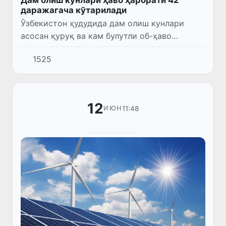
даражагача кўтарилади
Ўзбекистон ҳудудида дам олиш кунлари
асосан қуруқ ва кам булутли об-ҳаво
сақланиб туради. Фақат мамлакатнинг
1525
шимоли-ғарбий ҳудудларида қисқа муддатли
ёмғир ва момақалдироқ кузатили...
12
11:48
ИЮН