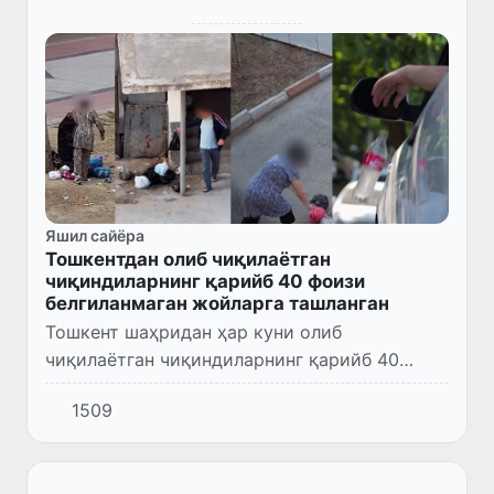
Яшил сайёра
Тошкентдан олиб чиқилаётган
чиқиндиларнинг қарийб 40 фоизи
белгиланмаган жойларга ташланган
Тошкент шаҳридан ҳар куни олиб
чиқилаётган чиқиндиларнинг қарийб 40
фоизини белгиланмаган жойларга ташлаб
1509
кетилган чиқиндилар ташкил этмоқда.