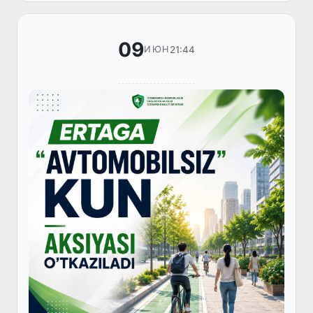
09
21:44
ИЮН