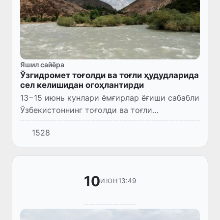
Яшил сайёра
Ўзгидромет тоғолди ва тоғли ҳудудларида
сел келишидан огоҳлантирди
13−15 июнь кунлари ёмғирлар ёғиши сабабли
Ўзбекистоннинг тоғолди ва тоғли
ҳудудларида сел-сув тошқин ҳодисалари
1528
юзага келиши мумкин.
10
13:49
ИЮН