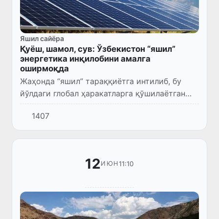
Яшил сайёра
Қуёш, шамол, сув: Ўзбекистон “яшил”
энергетика инқилобини амалга
оширмоқда
Жаҳонда “яшил” тараққиётга интилиб, бу
йўлдаги глобал ҳаракатларга қўшилаётган
давлатлар сони тобора ортиб бормоқда. Гап
1407
фақат табиатни асраш, ресурсларни сақлаб
қолиб, келажак авл...
12
11:10
ИЮН