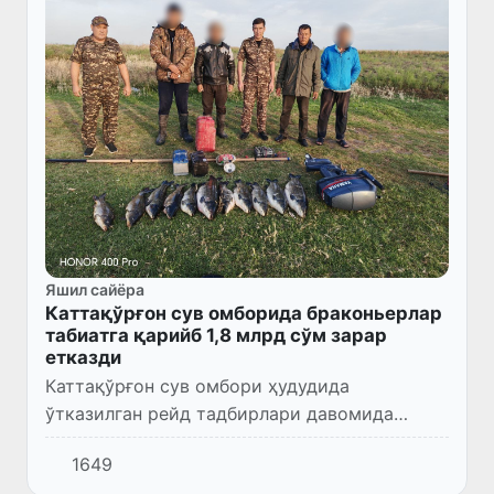
Яшил сайёра
Каттақўрғон сув омборида браконьерлар
табиатга қарийб 1,8 млрд сўм зарар
етказди
Каттақўрғон сув омбори ҳудудида
ўтказилган рейд тадбирлари давомида
ноқонуний балиқ овлаш ҳолатлари
1649
аниқланди.