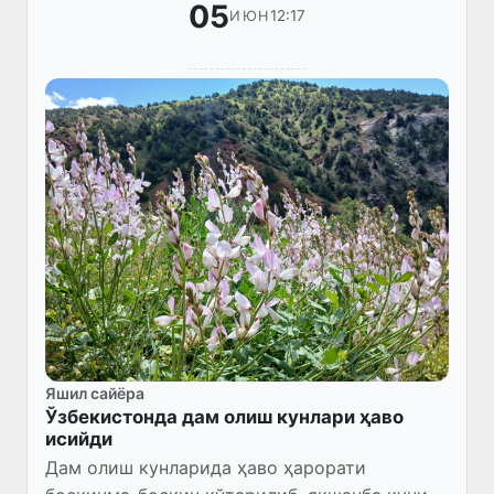
05
12:17
ИЮН
Яшил сайёра
Ўзбекистонда дам олиш кунлари ҳаво
исийди
Дам олиш кунларида ҳаво ҳарорати