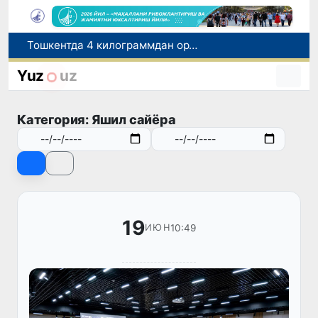
Ўқишини кўчириш бўйича рад этилган аризаларни 10 августга қадар таҳрирлаш мумкин
I ва II гуруҳ ногиронлиги бўлган фуқароларга пенсия проактив тарзда тайинланади
Yuz
uz
Бозорга чиқариладиган барча маҳсулотлар хавфсиз бўлиши шарт
FOTON ва MKBANK стратегик ҳамкорлик ва бўлиб тўлаш шартлари!
Категория: Яшил сайёра
Тошкентда 4 килограммдан ортиқ гиёҳвандлик воситаларининг «закладка» усулида тарқатилишига чек қўйилди
19
10:49
ИЮН