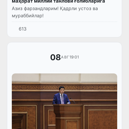
маҳорат миллий танлови ғолибларига
Азиз фарзандларим! Қадрли устоз ва
мураббийлар!
613
08
19:01
АВГ