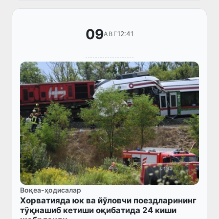
09
12:41
АВГ
Воқеа-ҳодисалар
Хорватияда юк ва йўловчи поездларининг
тўқнашиб кетиши оқибатида 24 киши