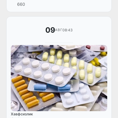
660
09
08:43
АВГ
Хавфсизлик