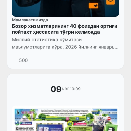
Мамлакатимизда
Бозор хизматларининг 40 фоиздан ортиғи
пойтахт ҳиссасига тўғри келмоқда
Миллий статистика қўмитаси
маълумотларига кўра, 2026 йилнинг январь–
июнь ойларида Ўзбекистонда кўрсатилган
500
бозор хизматлари ҳажми 664,9 трлн сўмни
ташкил этди.
09
10:09
АВГ