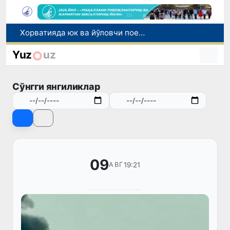
Бозор хизматларининг 40 фоиздан ортиғи пойтахт ҳиссасига тўғри келмоқда
“Мен таниган Ўзбекистон!”
Yuz
uz
Адолат, холислик, ростлик ва ҳалоллик муҳитини яратишга қаратилган янги қонун тафсилоти
Сирдарёда юк машинаси ҳамда "Captiva" иштирокида йўл-транспорт ҳодисаси содир бўлди
Сўнгги янгиликлар
Хорватияда юк ва йўловчи поездларининг тўқнашиб кетиши оқибатида 24 киши жабрланди
09
19:21
АВГ