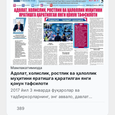
Мамлакатимизда
Адолат, холислик, ростлик ва ҳалоллик
муҳитини яратишга қаратилган янги
қонун тафсилоти
2017 йил 3 январда фуқаролар ва
тадбиркорларнинг, энг аввало, давлат
органларига ишончини мустаҳкамлаш,
389
республиканинг инвестициявий