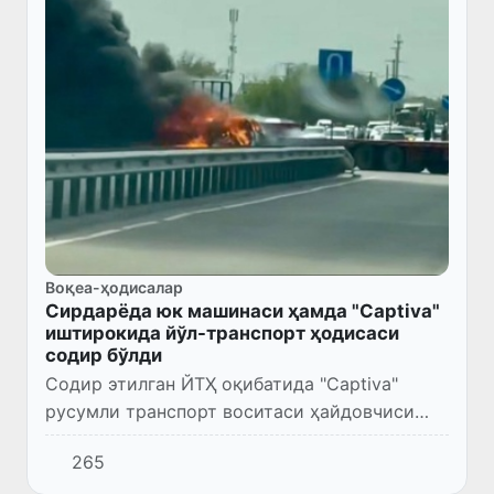
Воқеа-ҳодисалар
Сирдарёда юк машинаси ҳамда "Captiva"
иштирокида йўл-транспорт ҳодисаси
содир бўлди
Содир этилган ЙТҲ оқибатида "Captiva"
русумли транспорт воситаси ҳайдовчиси
ҳамда 2 нафар йўловчи воқеа жойида вафот
265
этган.