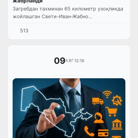
жабрланди
Загребдан тахминан 65 километр узоқликда
жойлашган Свети-Иван-Жабно
муниципалитетида йўловчи ва юк поездлари
513
тўқнашиб кетган.
09
12:19
АВГ