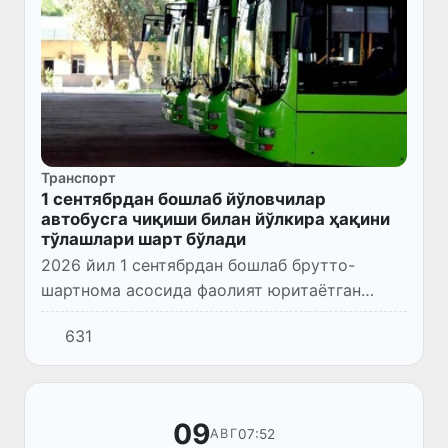
Транспорт
1 сентябрдан бошлаб йўловчилар
автобусга чиқиши билан йўлкира ҳақини
тўлашлари шарт бўлади
2026 йил 1 сентябрдан бошлаб брутто-
шартнома асосида фаолият юритаётган
барча шаҳар автобусларида тўлов
631
қоидалари қатъийлашади.
09
07:52
АВГ