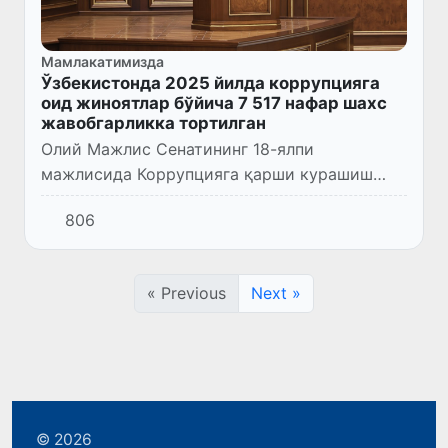
Мамлакатимизда
Ўзбекистонда 2025 йилда коррупцияга
оид жиноятлар бўйича 7 517 нафар шахс
жавобгарликка тортилган
Олий Мажлис Сенатининг 18-ялпи
мажлисида Коррупцияга қарши курашиш
агентлиги томонидан тақдим этилган
806
Ўзбекистон Республикасида Коррупцияга
қарши курашиш тўғрисидаги миллий
маъруза...
« Previous
Next »
© 2026