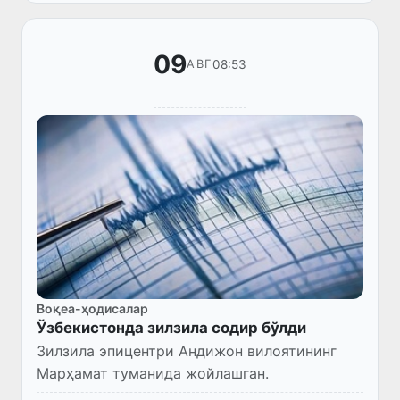
жозибадорлигини ошириш, шунингдек,
коррупция ту...
09
08:53
АВГ
Воқеа-ҳодисалар
Ўзбекистонда зилзила содир бўлди
Зилзила эпицентри Андижон вилоятининг
Марҳамат туманида жойлашган.