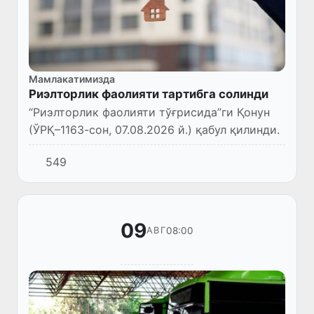
Мамлакатимизда
Риэлторлик фаолияти тартибга солинди
“Риэлторлик фаолияти тўғрисида”ги Қонун
(ЎРҚ–1163-сон, 07.08.2026 й.) қабул қилинди.
549
09
08:00
АВГ