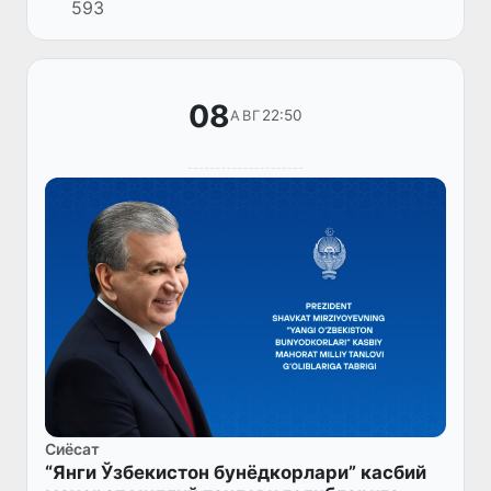
593
маҳорат миллий танловининг тақдирлаш
маросими бўлиб ўтди.
08
22:50
АВГ
Сиёсат
“Янги Ўзбекистон бунёдкорлари” касбий