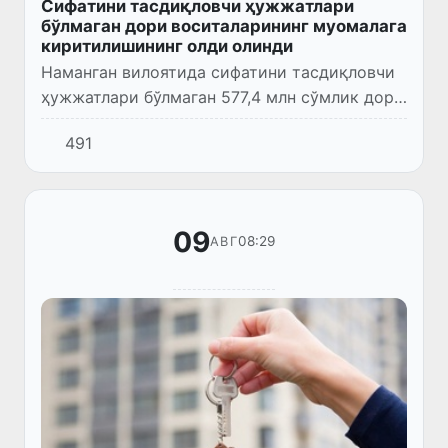
Сифатини тасдиқловчи ҳужжатлари
бўлмаган дори воситаларининг муомалага
киритилишининг олди олинди
Наманган вилоятида сифатини тасдиқловчи
ҳужжатлари бўлмаган 577,4 млн сўмлик дори
воситаларининг муомалага киритилишининг
491
олди олинди.
09
08:29
АВГ