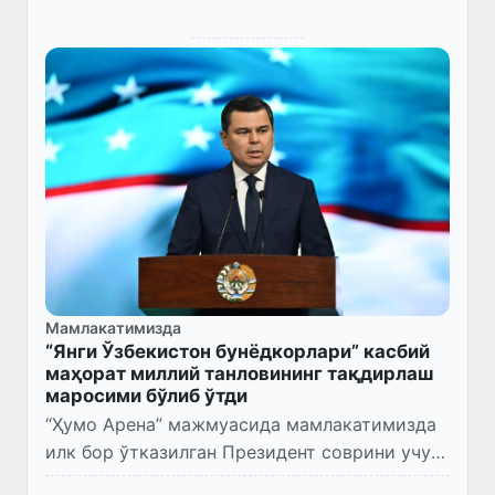
Мамлакатимизда
“Янги Ўзбекистон бунёдкорлари” касбий
маҳорат миллий танловининг тақдирлаш
маросими бўлиб ўтди
“Ҳумо Арена” мажмуасида мамлакатимизда
илк бор ўтказилган Президент соврини учун
“Янги Ўзбекистон бунёдкорлари” касбий